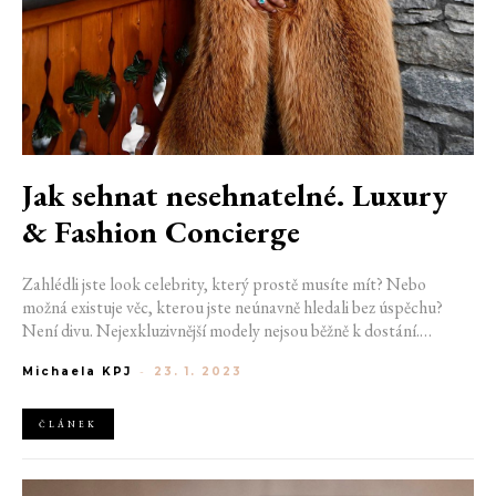
Jak sehnat nesehnatelné. Luxury
& Fashion Concierge
Zahlédli jste look celebrity, který prostě musíte mít? Nebo
možná existuje věc, kterou jste neúnavně hledali bez úspěchu?
Není divu. Nejexkluzivnější modely nejsou běžně k dostání.
Řešením může být Fashion Concierge. Pokud vás přijmou mezi své
Michaela KPJ
-
23. 1. 2023
klienty, podaří se vám získat i ty nejunikátnější luxusní předměty
na světě.
ČLÁNEK