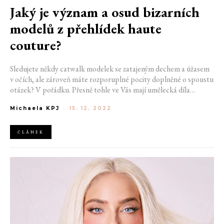
Jaký je význam a osud bizarních
modelů z přehlídek haute
couture?
Sledujete někdy catwalk modelek se zatajeným dechem a úžasem
v očích, ale zároveň máte rozporuplné pocity doplněné o spoustu
otázek? V pořádku. Přesně tohle ve Vás mají umělecká díla
vyvolat. Zůstávají ale stejně nedosažitelná jako dříve?
Michaela KPJ
-
15. 12. 2022
ČLÁNEK