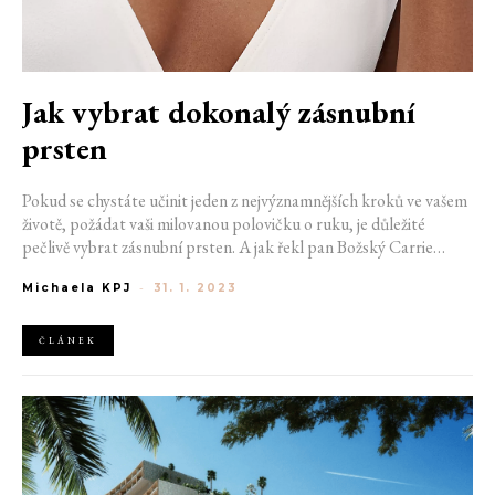
Jak vybrat dokonalý zásnubní
prsten
Pokud se chystáte učinit jeden z nejvýznamnějších kroků ve vašem
životě, požádat vaši milovanou polovičku o ruku, je důležité
pečlivě vybrat zásnubní prsten. A jak řekl pan Božský Carrie
Bradshaw v oblíbeném Sex at the City: "Bez diamantu by ta
Michaela KPJ
-
31. 1. 2023
dohoda neplatila." Diamanty reprezentují důležitá životní
rozhodnutí, jsou čisté, stálé a neměnné jako ten nejhlubší cit.
Pomůžeme vám zorientovat se v jejich nabídce a s výběrem
ČLÁNEK
prstenu pro ženu nebo muže.