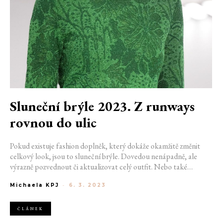
Sluneční brýle 2023. Z runways
rovnou do ulic
Pokud existuje fashion doplněk, který dokáže okamžitě změnit
celkový look, jsou to sluneční brýle. Dovedou nenápadně, ale
výrazně pozvednout či aktualizovat celý outfit. Nebo také
naopak. Vybrali jsme modely sunglasses velkých módních domů,
Michaela KPJ
-
6. 3. 2023
které jste mohli vidět na přehlídkách kolekcí spring/summer/fall
2023 a jsou již k dostání v buticích. Můžete je tedy okamžitě
přenést z runways do každodenního života.
ČLÁNEK