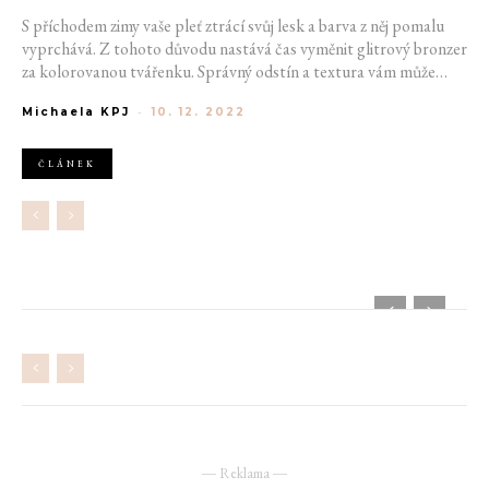
S příchodem zimy vaše pleť ztrácí svůj lesk a barva z něj pomalu
vyprchává. Z tohoto důvodu nastává čas vyměnit glitrový bronzer
za kolorovanou tvářenku. Správný odstín a textura vám může
pomoci vytvořit přirozený a zdravý winter look.
Michaela KPJ
-
10. 12. 2022
ČLÁNEK
― Reklama ―