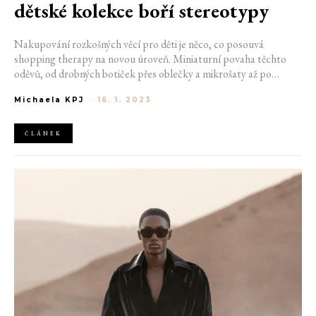
dětské kolekce boří stereotypy
Nakupování rozkošných věcí pro děti je něco, co posouvá
shopping therapy na novou úroveň. Miniaturní povaha těchto
oděvů, od drobných botiček přes oblečky a mikrošaty až po
kabátky, vám rozhodně zvedne náladu. A aby to bylo ještě o něco
Michaela KPJ
-
16. 1. 2023
zajímavější, všechny velké módní domy vytvářejí dětské řady, které
jsou naplněny stylem a nádechem jejich hlavní kolekce.
ČLÁNEK