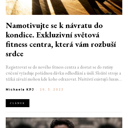
Namotivujte se k návratu do
kondice. Exkluzivní světová
fitness centra, která vám rozbuší
srdce
Registrovat se do nového fitness centra a dostat se do rutiny
cvičení vyžaduje pořádnou dávku odhodlání a úsilí. Složité stroje a
těžká závaží mohou kde koho odrazovat. Naštěstí existují i luxusní
posilovny, které dokáží proměnit každodenní cvičení v okázalý a
Michaela KPJ
-
29. 3. 2023
osvěžující zážitek. Zajímavé prostředí, wellness nebo spa
procedury a osobní trenéři světové třídy udělají z cvičení příjemný
prvek vašeho životního stylu.
ČLÁNEK