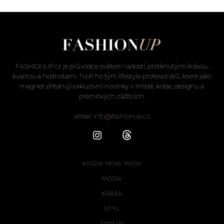
FASHIONUP.cz je průvodce světem radostí, protknutými krásou,
kvalitou a hodnotami. Tvoří ho tým lifestyle profesionálů, které jako
magnet přitahují exkluzivní novinky v módě, kráse, designu a
prémiových zážitcích.
email:
info@fashionup.cz
KNOW HOW WOW
MÓDA
KRÁSA
STYL
ZPRÁVY