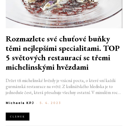
Rozmazlete své chuťové buňky
těmi nejlepšími specialitami. TOP
5 světových restaurací se třemi
michelinskými hvězdami
Držet tři michelinské hvězdy je vzácná pocta, o které sní každá
gurmánská restaurace na světě. Z kulinářského hlediska je to
jednoduše čest, která přesahuje všechny ostatní. V minulém roce
prestižní celosvětový průvodce Michelin Guide zahrnoval pouze
Michaela KPJ
-
5. 4. 2023
137 restaurací se třemi hvězdami. Ať už jste zvědaví na nejmódnější
luxusní stolování nebo si chcete dopřát to, co láká chuťové buňky
těch nejlepších fanatiků do jídla, níže najdete pět nejlepších
ČLÁNEK
michelinských restaurací po celém světě.