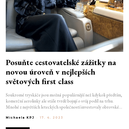
Posuňte cestovatelské zážitky na
novou úroveň v nejlepších
světových first class
Soukromé tryskáče jsou možná populárnější než kdykoli předtím,
komerční aerolinky ale stále tvrdě bojují o svůj podíl na trhu.
Mnohé z největších leteckých společností investovaly obrovské
částky, aby uvedly svá letadla do moderní éry a transformovaly
Michaela KPJ
-
17. 4. 2023
first a business class na něco podobného privátnímu létání.
Představíme vám nejvýše oceněné první třídy, na základě