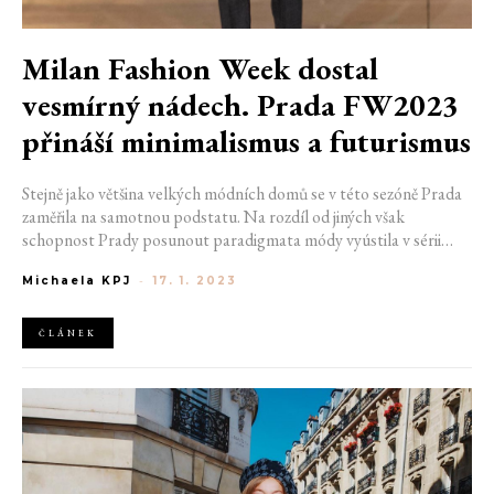
Milan Fashion Week dostal
vesmírný nádech. Prada FW2023
přináší minimalismus a futurismus
Stejně jako většina velkých módních domů se v této sezóně Prada
zaměřila na samotnou podstatu. Na rozdíl od jiných však
schopnost Prady posunout paradigmata módy vyústila v sérii
redukcí. Minimalismus byl klíčový, nikoliv však jednoduchý. Pojďte
Michaela KPJ
-
17. 1. 2023
se podívat na kolekci s názvem "LET’S TALK ABOUT
CLOTHES", kterou představili Raf Simons a Miuccia Prada.
ČLÁNEK