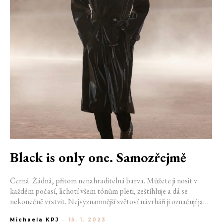
Black is only one. Samozřejmě
Černá. Žádná, přitom nenahraditelná barva. Můžete ji nosit v
každém počasí, lichotí všem tónům pleti, zeštíhluje a dá se
nekonečně vrstvit. Nejvýznamnější světoví návrháři ji označují jako
nejsilnější barvu v módě. Pojďte se podívat, proč tomu tak je a
Michaela KPJ
-
15. 1. 2023