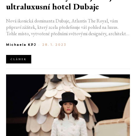
ultraluxusní hotel Dubaje
Nová ikonická dominanta Dubaje, Atlantis The Royal, vám
připraví zážitek, který zcela předefinuje váš pohled na luxus.
Tohle místo, vytvořené předními světovými designéry, architekty
a umělci, jednoduše překoná hranice vaší představivosti.
Michaela KPJ
-
28. 1. 2023
ČLÁNEK