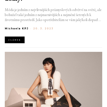
Móda je jedním z nejvlivnějších průmyslových odvětví na světě, ale
bohužel také jedním z nejmarnivějších a nejméně šetrných k
životnímu prostředí. Jako spotřebitelům se vám jakýkoli dopad na
tak mamutí výrobu může zdát mimo vaši kontrolu. Máte ovšem
Michaela KPJ
-
20. 3. 2023
možnost začít nakupovat etičtějším způsobem a podporovat
značky, které se snaží společnosti něco vracet. Podívali jsme na
charitativní činnost třech módních domů, které v minulém roce
ČLÁNEK
generovaly nejvyšší zisky.