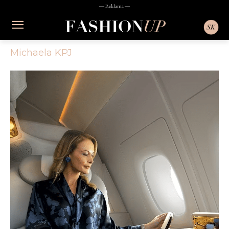
― Reklama ―
Michaela KPJ