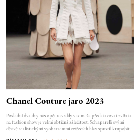
Chanel Couture jaro 2023
Poslední dva dny nás opět utvrdily v tom, že představovat zvířata
na fashion show je velmi obtížná záležitost. Schiaparelli svými
děsivě realistickými vyobrazeními zvířecích hlav spustil krupobití
kontroverzí. Xavier Veilhan naopak dokázal na runway přivést