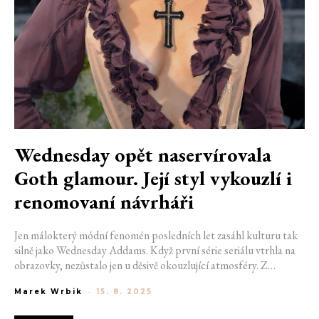
Wednesday opět naservírovala
Goth glamour. Její styl vykouzlí i
renomovaní návrháři
Jen málokterý módní fenomén posledních let zasáhl kulturu tak
silně jako Wednesday Addams. Když první série seriálu vtrhla na
obrazovky, nezůstalo jen u děsivě okouzlující atmosféry. Z
temnoty vystoupil i nový stylový archetyp. Goth glamour. S
Marek Wrbik
-
15. 8. 2025
druhou sérií, která nyní přichází na Netflix, je jasné, že se do něj
ponoříme znovu. A možná ještě hlouběji.