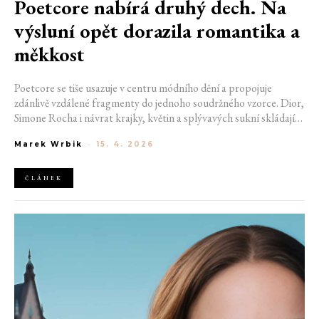
Poetcore nabírá druhý dech. Na
výsluní opět dorazila romantika a
měkkost
Poetcore se tiše usazuje v centru módního dění a propojuje
zdánlivě vzdálené fragmenty do jednoho soudržného vzorce. Dior,
Simone Rocha i návrat krajky, květin a splývavých sukní skládají
obraz, který vystupuje jemně, přesto výrazně. Do hry vstupuje i
Marek Wrbik
-
15. 4. 2026
vizuál filmu Bouřlivé výšiny, v němž se romantická krajina přelévá
do oblečení. Výsledkem je estetika, jež pracuje s náladou víc než s
pravidly. Poetcore nevědomky formuje to, jak uvažujeme o
ČLÁNEK
tradiční kráse.