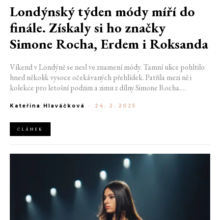
Londýnský týden módy míří do
finále. Získaly si ho značky
Simone Rocha, Erdem i Roksanda
Víkend v Londýně se nesl ve znamení módy. Tamní ulice pohltilo
hned několik vysoce očekávaných přehlídek. Patřila mezi ně i
kolekce pro letošní podzim a zimu z dílny Simone Rocha.
Návrhářka překvapila emo romantickými návrhy. Neméně
Kateřina Hlaváčková
-
24. 2. 2025
impozantní bylo také dílo designéra Erdem Moralioglu. Obdiv
návštěvníků si však opět získala i Roksanda.
ČLÁNEK