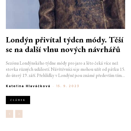
Londýn přivítal týden módy. Těší
se na další vlnu nových návrhářů
Sezónu Londýnského týdne módy pro jaro a léto čeká více než
stovka různých událostí. Návštěvníci si je mohou užít od pátku 15.
do úterý 19. září. Přehlídky v Londýně jsou známé především tím,
že se na nich představí nové talenty. Očekávaná je ale také
Kateřina Hlaváčková
-
15. 9. 2023
přehlídka Burberry nebo JW Anderson.
ČLÁNEK