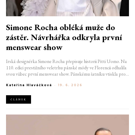
Simone Rocha obléká muže do
zástěr. Návrhářka odkryla první
menswear show
Irská designérka Simone Rocha přepisuje historii Pitti Uomo. Na
110. edici prestižního veletrhu pánské módy ve Florencii odhalila
svou vůbec první menswear show. Pánskému šatníku vtiskla pro
ni tak typickou hru kontrastů. Klasické maskulinní prvky totiž
Kateřina Hlaváčková
-
19. 6. 2026
provázala s romantickými elementy a nechala modely po mole
kráčet v zástěrách, krajkových šatech i s péřovým boa.
ČLÁNEK