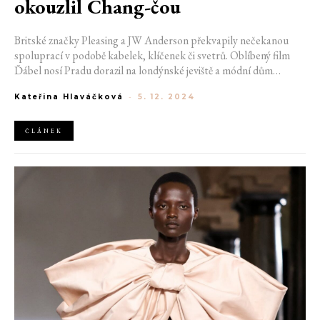
okouzlil Chang-čou
Britské značky Pleasing a JW Anderson překvapily nečekanou
spoluprací v podobě kabelek, klíčenek či svetrů. Oblíbený film
Ďábel nosí Pradu dorazil na londýnské jeviště a módní dům
Chanel oslnil Chang-čou svou Métiers d’Art přehlídkou. Dior
Kateřina Hlaváčková
-
5. 12. 2024
mezitím vydal speciální dokument o nedávné cruise show a
Simone Rocha odhalila vlastní knihu.
ČLÁNEK