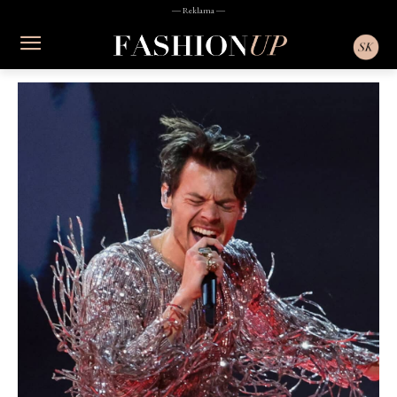
― Reklama ―