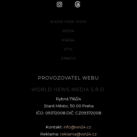
KNOW HOW WOW
MÓDA
KRÁSA
STYL
ZPRÁVY
PROVOZOVATEL WEBU
WORLD NEWS MEDIA S.R.O.
Rybná 716/24
Staré Město, 110 00 Praha
IČO: 09372008 DIČ: CZ09372008
Kontakt:
info@wn24.cz
Reklama:
reklama@wn24.cz