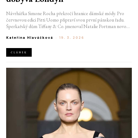
Návrhářka Simone Rocha překročí hranice dámské módy. Pro
červnovou edici Pitti Uomo připraví svou první pánskou řadu.
Šperkařský dům Tiffany & Co. jmenoval Natalie Portman novou
ambasadorkou. Ferrari otevírá vlajkovou pobočku v Lodnýně a
Kateřina Hlaváčková
-
19. 3. 2026
L'Oréal rozšiřuje partnerství s Nvidia. Módní dům Prada mezitím
vydal letošní kampaň k udržitelné kolekci Re-Nylon.
ČLÁNEK