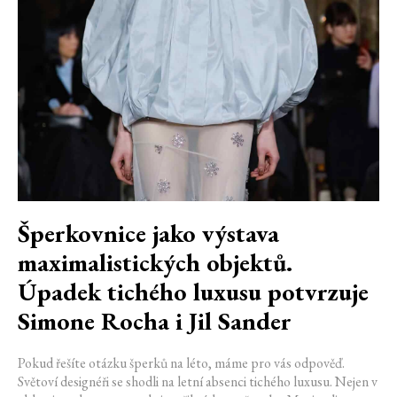
Šperkovnice jako výstava
maximalistických objektů.
Úpadek tichého luxusu potvrzuje
Simone Rocha i Jil Sander
Pokud řešíte otázku šperků na léto, máme pro vás odpověď.
Světoví designéři se shodli na letní absenci tichého luxusu. Nejen v