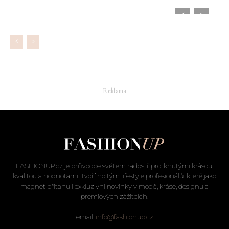
― Reklama ―
FASHIONUP.cz je průvodce světem radostí, protknutými krásou,
kvalitou a hodnotami. Tvoří ho tým lifestyle profesionálů, které jako
magnet přitahují exkluzivní novinky v módě, kráse, designu a
prémiových zážitcích.
email:
info@fashionup.cz