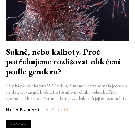
Sukně, nebo kalhoty. Proč
potřebujeme rozlišovat oblečení
podle genderu?
Pánská přehlídka pro SS27 z dílny Simone Rocha se stala jedním z
nejdiskutovanějších témat letošního módního veletrhu Pitti
Uomo ve Florencii. Zatímco kritici vyzdvihovali její emocionální
hloubku, precizní krejčovství a osobní příběh, na sociálních sítích
Marie Kolajová
-
6. 7. 2026
se znovu rozhořela známá debata o genderu. Je to ještě pánská
móda? A co vlastně v současnosti definuje maskulinitu?
ČLÁNEK