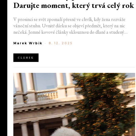
Darujte moment, který trvá celý rok
V prosinci se svět zpomalí přesně ve chvíli, kdy žena rozváže
vánoční stuhu. Uvnitř dárku se objeví předmět, který na nic
nečeká. Jemné kovové články sklouznou do dlaně a studený
povrch pouzdra kontrastuje s všudypřítomným teplem. Dámské
Marek Wrbik
-
8. 12. 2025
hodinky v tom okamžiku získají vlastní život. Zacvaknou se na
zápěstí a přenesou pozornost k detailu, jenž určuje rytmus dnů i
večerů. Ne jako symbol, ale spíše jako přesný tón sjednocující
ČLÁNEK
křehký sváteční okamžik.