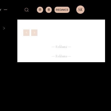
REDAKCE
Y
― Reklama ―
― Reklama ―