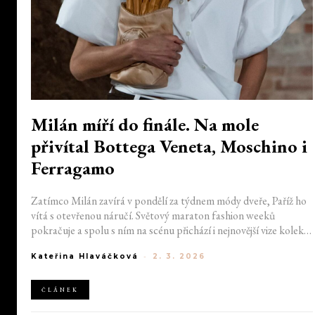
Milán míří do finále. Na mole
přivítal Bottega Veneta, Moschino i
Ferragamo
Zatímco Milán zavírá v pondělí za týdnem módy dveře, Paříž ho
vítá s otevřenou náručí. Světový maraton fashion weeků
pokračuje a spolu s ním na scénu přichází i nejnovější vize kolekcí
pro letošní podzim a zimu. Módní dům Bottega Veneta postavil
Kateřina Hlaváčková
-
2. 3. 2026
do centra dění textury, zatímco Ferragamo pohlédl do zamlžené
minulosti a Moschino vyrazil z Itálie až do Argentiny.
ČLÁNEK