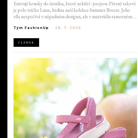
Existují kousky do šatníku, které nekřičí - jen jsou. Přesně takové
je polo tričko Luna, hrdina naší kolekce Summer Breeze. Jeho
síla nespočívá v nápadném designu, ale v materiálu samotném:
směsi pravého hedvábí a...
Tým FashionUp
-
28. 7. 2026
ČLÁNEK