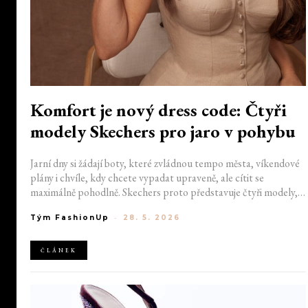
Komfort je nový dress code: Čtyři
modely Skechers pro jaro v pohybu
Jarní dny si žádají boty, které zvládnou tempo města, víkendové
plány i chvíle, kdy chcete vypadat upraveně, ale cítit se
maximálně pohodlně. Skechers proto představuje čtyři modely,
které spojují moderní vzhled, snadné stylingové možnosti a
Tým FashionUp
-
28. 5. 2026
komfort při každém kroku.
ČLÁNEK