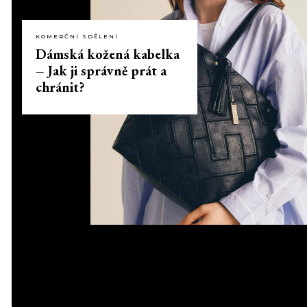
KOMERČNÍ SDĚLENÍ
Dámská kožená kabelka
– Jak ji správně prát a
chránit?