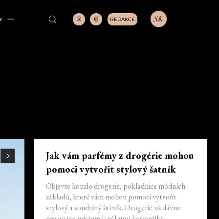
REDAKCE
Y
Jak vám parfémy z drogérie mohou
pomoci vytvořit stylový šatník
Objevte kouzlo drogerie, pokladnice módních
základů, které vám mohou pomoci vytvořit
stylový a soudržný šatník. Drogerie už dávno
nejsou jen místem k nákupu kosmetiky...