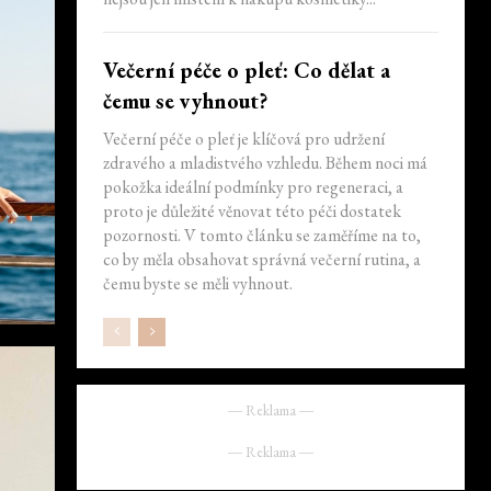
Večerní péče o pleť: Co dělat a
čemu se vyhnout?
Večerní péče o pleť je klíčová pro udržení
zdravého a mladistvého vzhledu. Během noci má
pokožka ideální podmínky pro regeneraci, a
proto je důležité věnovat této péči dostatek
pozornosti. V tomto článku se zaměříme na to,
co by měla obsahovat správná večerní rutina, a
čemu byste se měli vyhnout.
― Reklama ―
― Reklama ―