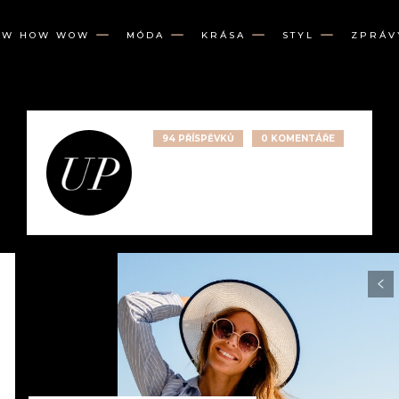
OW HOW WOW
MÓDA
KRÁSA
STYL
ZPRÁV
94 PŘÍSPĚVKŮ
0 KOMENTÁŘE
https://fashionup.cz/