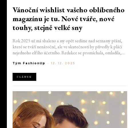
Vánoční wishlist vašeho oblíbeného
magazínu je tu. Nové tváře, nové
touhy, stejně velké sny
Rok 2025 už má sbaleno a my opět sedíme nad seznamy přání,
které se tváří nenáročně, ale ve skutečnosti by přivedly k pláči
nejednoho elfího účetního. Redakce se promíchala, omladila,
rozšířila a s ní se proměnily i naše dárkové ambice. Udělejte si
Tým FashionUp
-
12. 12. 2025
pohodlí, realita počká. Tady je náš vánoční wishlist, v němž se
opět potvrzuje, že kreativita je krásná... ale taky drahá.
ČLÁNEK