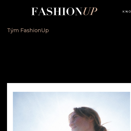
KN
Tým FashionUp