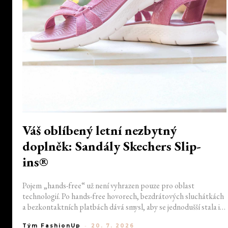
Váš oblíbený letní nezbytný
doplněk: Sandály Skechers Slip-
ins®
Pojem „hands-free“ už není vyhrazen pouze pro oblast
technologií. Po hands-free hovorech, bezdrátových sluchátkách
a bezkontaktních platbách dává smysl, aby se jednodušší stala i
obuv. Skechers tuto myšlenku proměnil v jednu ze svých
Tým FashionUp
-
20. 7. 2026