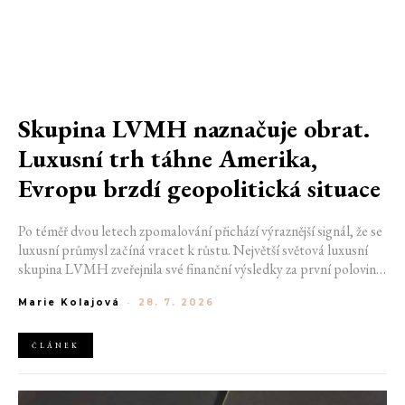
Skupina LVMH naznačuje obrat.
Luxusní trh táhne Amerika,
Evropu brzdí geopolitická situace
Po téměř dvou letech zpomalování přichází výraznější signál, že se
luxusní průmysl začíná vracet k růstu. Největší světová luxusní
skupina LVMH zveřejnila své finanční výsledky za první polovinu
roku 2026, které ukazují zrychlení ve druhém čtvrtletí i návrat
Marie Kolajová
-
28. 7. 2026
růstu v nejdůležitější módní divizi. Přestože společnost stále čelí
geopolitickým nejistotám i opatrnějším spotřebitelům, výsledky
naznačují, že nejhorší období by mohlo být za ní.
ČLÁNEK