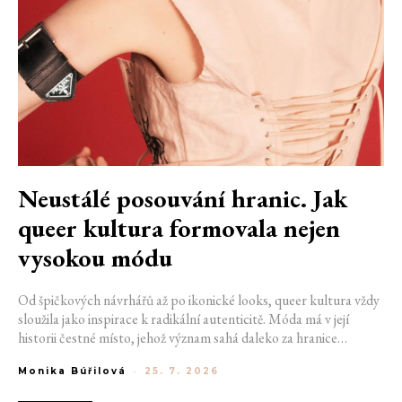
Neustálé posouvání hranic. Jak
queer kultura formovala nejen
vysokou módu
Od špičkových návrhářů až po ikonické looks, queer kultura vždy
sloužila jako inspirace k radikální autenticitě. Móda má v její
historii čestné místo, jehož význam sahá daleko za hranice
estetiky. V dobách, kdy být otevřeně queer znamenalo vystavit se
Monika Búřilová
-
25. 7. 2026
postihům a nebezpečí, fungovalo právě oblečení jako tichý jazyk.
Díky šátku, broži nebo náušnici queer lidé rozpoznali jeden