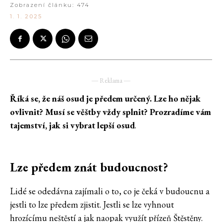
Zobrazení článku:
474
1. 1. 2025
― Reklama ―
Říká se, že náš osud je předem určený. Lze ho nějak
ovlivnit? Musí se věštby vždy splnit? Prozradíme vám
tajemství, jak si vybrat lepší osud
.
Lze předem znát budoucnost?
Lidé se odedávna zajímali o to, co je čeká v budoucnu a
jestli to lze předem zjistit. Jestli se lze vyhnout
hrozícímu neštěstí a jak naopak využít přízeň Štěstěny.