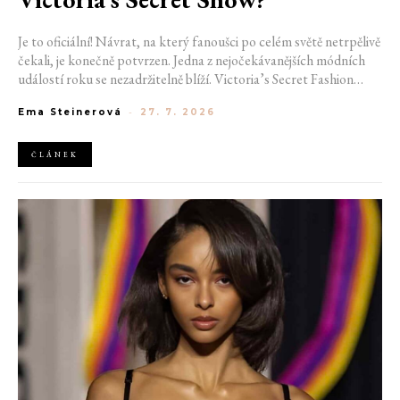
Je to oficiální! Návrat, na který fanoušci po celém světě netrpělivě
čekali, je konečně potvrzen. Jedna z nejočekávanějších módních
událostí roku se nezadržitelně blíží. Victoria’s Secret Fashion
Show 2026 začíná odhalovat své první velké novinky. Pořadatelé
Ema Steinerová
-
27. 7. 2026
už potvrdili místo konání i jméno první modelky, která se letos
projde po ikonickém mole.
ČLÁNEK