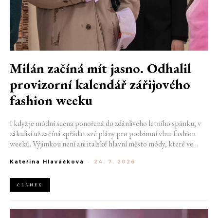
Milán začíná mít jasno. Odhalil
provizorní kalendář zářijového
fashion weeku
I když je módní scéna ponořená do zdánlivého letního spánku, v
zákulisí už začíná spřádat své plány pro podzimní vlnu fashion
weeků. Výjimkou není ani italské hlavní město módy, které ve
čtvrtek odhalilo provizorní kalendář chystaných show. Milán od
Kateřina Hlaváčková
-
24. 7. 2026
22. do 28. září přivítá tradiční jména, pozornost však zaměří
především na debut nových kreativních ředitelů značky
Moschino.
ČLÁNEK