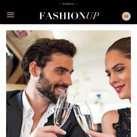
― Reklama ―