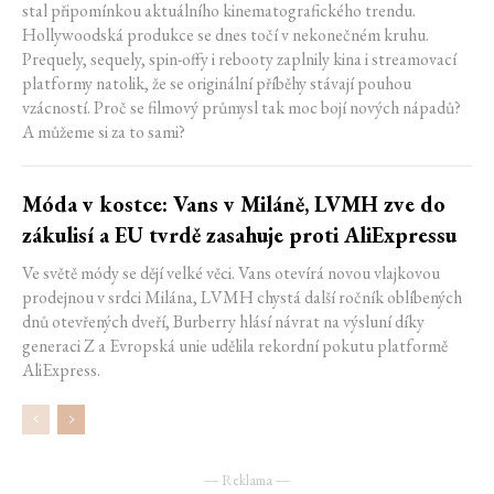
stal připomínkou aktuálního kinematografického trendu.
Hollywoodská produkce se dnes točí v nekonečném kruhu.
Prequely, sequely, spin-offy i rebooty zaplnily kina i streamovací
platformy natolik, že se originální příběhy stávají pouhou
vzácností. Proč se filmový průmysl tak moc bojí nových nápadů?
A můžeme si za to sami?
Móda v kostce: Vans v Miláně, LVMH zve do
zákulisí a EU tvrdě zasahuje proti AliExpressu
Ve světě módy se dějí velké věci. Vans otevírá novou vlajkovou
prodejnou v srdci Milána, LVMH chystá další ročník oblíbených
dnů otevřených dveří, Burberry hlásí návrat na výsluní díky
generaci Z a Evropská unie udělila rekordní pokutu platformě
AliExpress.
― Reklama ―