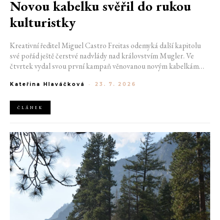
Novou kabelku svěřil do rukou
kulturistky
Kreativní ředitel Miguel Castro Freitas odemyká další kapitolu
své pořád ještě čerstvé nadvlády nad královstvím Mugler. Ve
čtvrtek vydal svou první kampaň věnovanou novým kabelkám
Aurora a Lua. Její vizuál hovoří přesně tím jazykem, s nímž návrhář
Kateřina Hlaváčková
-
23. 7. 2026
do módního domu dorazil. Umně mísí výrazy minulosti a dávných
kořenů, zatímco definuje moderní, silnou podobu ženskosti.
ČLÁNEK