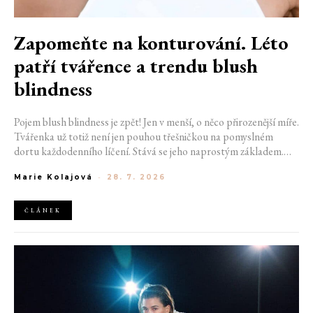
Zapomeňte na konturování. Léto
patří tvářence a trendu blush
blindness
Pojem blush blindness je zpět! Jen v menší, o něco přirozenější míře.
Tvářenka už totiž není jen pouhou třešničkou na pomyslném
dortu každodenního líčení. Stává se jeho naprostým základem.
Nahrazuje bronzer, často i rozjasňovač, a dodává obličeji svěžest,
Marie Kolajová
-
28. 7. 2026
kterou žádný jiný produkt napodobit neumí. Termín kdysi
používaný pro nechtěný make-up přešlap se tak stává aktuálním
trendem.
ČLÁNEK