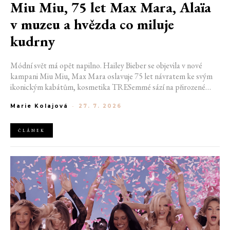
Miu Miu, 75 let Max Mara, Alaïa
v muzeu a hvězda co miluje
kudrny
Módní svět má opět napilno. Hailey Bieber se objevila v nové
kampani Miu Miu, Max Mara oslavuje 75 let návratem ke svým
ikonickým kabátům, kosmetika TRESemmé sází na přirozené
kudrny v nové kampani s hercem Belmontem Cameli a v San
Marie Kolajová
-
27. 7. 2026
Franciscu připravují první velkou americkou retrospektivu
návrháře Azzedina Alaïi.
ČLÁNEK