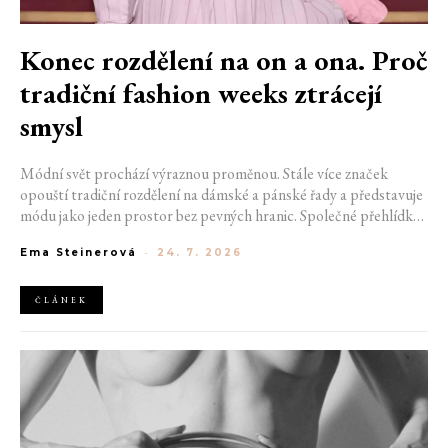
Konec rozdělení na on a ona. Proč
tradiční fashion weeks ztrácejí
smysl
Módní svět prochází výraznou proměnou. Stále více značek
opouští tradiční rozdělení na dámské a pánské řady a představuje
módu jako jeden prostor bez pevných hranic. Společné přehlídky,
propojené kolekce a rostoucí důraz na udržitelnost naznačují, že
Ema Steinerová
-
24. 7. 2026
klasické týdny módy mohou brzy vypadat úplně jinak.
ČLÁNEK