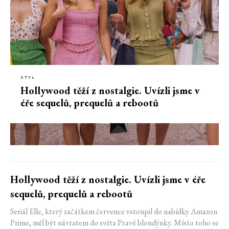
STYL
Hollywood těží z nostalgie. Uvízli jsme v
éře sequelů, prequelů a rebootů
Hollywood těží z nostalgie. Uvízli jsme v éře
sequelů, prequelů a rebootů
Seriál Elle, který začátkem července vstoupil do nabídky Amazon
Prime, měl být návratem do světa Pravé blondýnky. Místo toho se