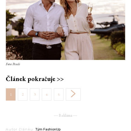
Foto: Pexels
Článek pokračuje >>
1
2
3
4
5
― Reklama ―
Autor článku:
Tým FashionUp