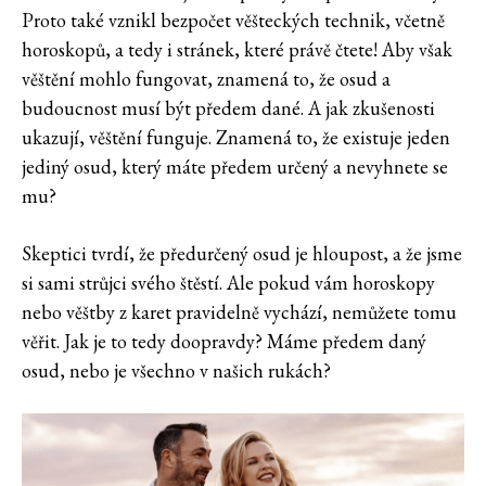
Proto také vznikl bezpočet věšteckých technik, včetně
horoskopů, a tedy i stránek, které právě čtete! Aby však
věštění mohlo fungovat, znamená to, že osud a
budoucnost musí být předem dané. A jak zkušenosti
ukazují, věštění funguje. Znamená to, že existuje jeden
jediný osud, který máte předem určený a nevyhnete se
mu?
Skeptici tvrdí, že předurčený osud je hloupost, a že jsme
si sami strůjci svého štěstí. Ale pokud vám horoskopy
nebo věštby z karet pravidelně vychází, nemůžete tomu
věřit. Jak je to tedy doopravdy? Máme předem daný
osud, nebo je všechno v našich rukách?