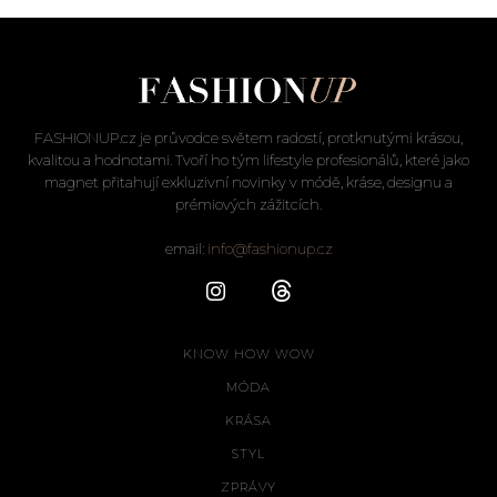
FASHIONUP.cz je průvodce světem radostí, protknutými krásou,
kvalitou a hodnotami. Tvoří ho tým lifestyle profesionálů, které jako
magnet přitahují exkluzivní novinky v módě, kráse, designu a
prémiových zážitcích.
email:
info@fashionup.cz
KNOW HOW WOW
MÓDA
KRÁSA
STYL
ZPRÁVY