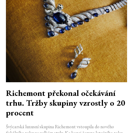
Richemont překonal očekávání
trhu. Tržby skupiny vzrostly o 20
procent
Švýcarská luxusní skupina Richemont vstoupila do nového
fiskálního roku ve velkém stylu. Ke konci června letošního roku