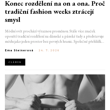
Konec rozdělení na on a ona. Proč
tradiční fashion weeks ztrácejí
smysl
Módní svět prochází výraznou proměnou. Stále více značek
opouští tradiční rozdělení na dámské a pánské řady a představuje
módu jako jeden prostor bez pevných hranic. Společné přehlídky,
propojené kolekce a rostoucí důraz na udržitelnost naznačují, že
Ema Steinerová
-
24. 7. 2026
klasické týdny módy mohou brzy vypadat úplně jinak.
ČLÁNEK