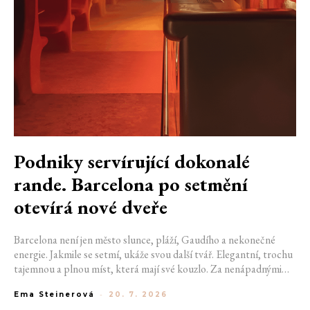
Podniky servírující dokonalé
rande. Barcelona po setmění
otevírá nové dveře
Barcelona není jen město slunce, pláží, Gaudího a nekonečné
energie. Jakmile se setmí, ukáže svou další tvář. Elegantní, trochu
tajemnou a plnou míst, která mají své kouzlo. Za nenápadnými
dveřmi se ukrývají bary, kde se míchají výjimečné koktejly a hraje
Ema Steinerová
-
20. 7. 2026
správná hudba. Pokud hledáte místo na rande, na které budete