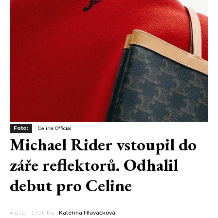
Foto:
Celine Official
Michael Rider vstoupil do
záře reflektorů. Odhalil
debut pro Celine
Autor článku:
Kateřina Hlaváčková