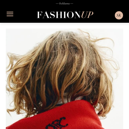
― Reklama ―