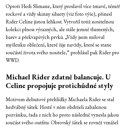
Oproti Hedi Slimane, který proslavil více tmavé, téměř
rockové a vždy skinny siluety (viz foto výše), přinesl
Rider Celine jistou lehkost. Vytvořil totiž nositelnou
kolekci plnou výrazných, ale stále jemně tlumených,
barev a překvapivých prvků. „Vždy jsem miloval
myšlenku oblečení, které žije navždy, které se stane
součástí života svého nositele,“ prohlásil pak Rider pro
WWD.
Michael Rider zdatně balancuje. U
Celine propojuje protichůdné styly
Motivem debutové přehlídky Michaela Rider se stal
hedvábný šátek. Hosté v něm obdrželi zabalenou
pozvánku, řada z nich ho proto následně vynesla jakou
součást svého outfitu. Obrovský šátek se rovněž vznášel