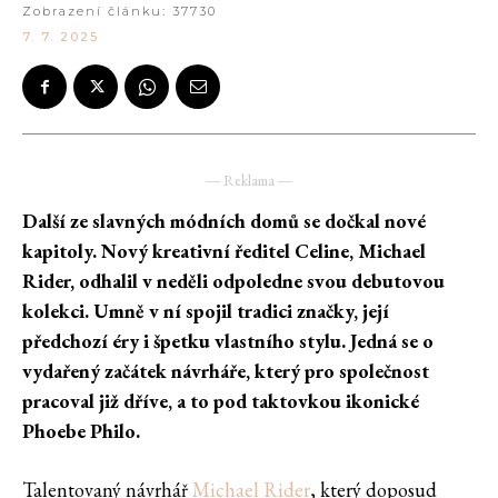
Zobrazení článku:
37730
7. 7. 2025
― Reklama ―
Další ze slavných módních domů se dočkal nové
kapitoly. Nový kreativní ředitel Celine, Michael
Rider, odhalil v neděli odpoledne svou debutovou
kolekci. Umně v ní spojil tradici značky, její
předchozí éry i špetku vlastního stylu. Jedná se o
vydařený začátek návrháře, který pro společnost
pracoval již dříve, a to pod taktovkou ikonické
Phoebe Philo.
Talentovaný návrhář
Michael Rider
, který doposud