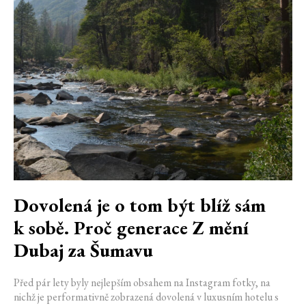
Dovolená je o tom být blíž sám
k sobě. Proč generace Z mění
Dubaj za Šumavu
Před pár lety byly nejlepším obsahem na Instagram fotky, na
nichž je performativně zobrazená dovolená v luxusním hotelu s