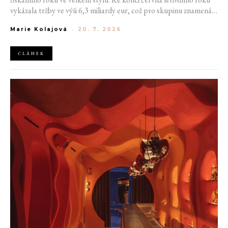
vykázala tržby ve výši 6,3 miliardy eur, což pro skupinu znamená
meziroční růst o 20 %. Tento úspěch ukazuje, že poptávka po
Marie Kolajová
-
20. 7. 2026
luxusním zůstává i přes přetrvávající ekonomickou nejistotu
mimořádně silná
ČLÁNEK