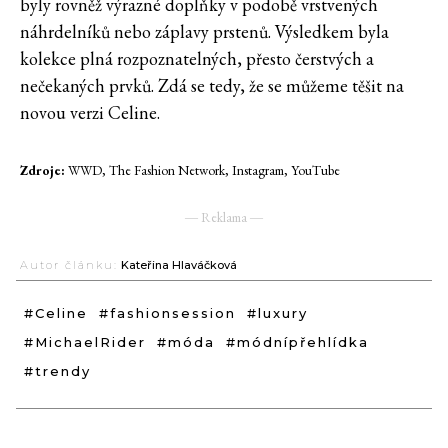
byly rovněž výrazné doplňky v podobě vrstvených
náhrdelníků nebo záplavy prstenů. Výsledkem byla
kolekce plná rozpoznatelných, přesto čerstvých a
nečekaných prvků. Zdá se tedy, že se můžeme těšit na
novou verzi Celine.
Zdroje:
WWD, The Fashion Network, Instagram, YouTube
― Reklama ―
Autor článku:
Kateřina Hlaváčková
#Celine
#fashionsession
#luxury
#MichaelRider
#móda
#módnípřehlídka
#trendy