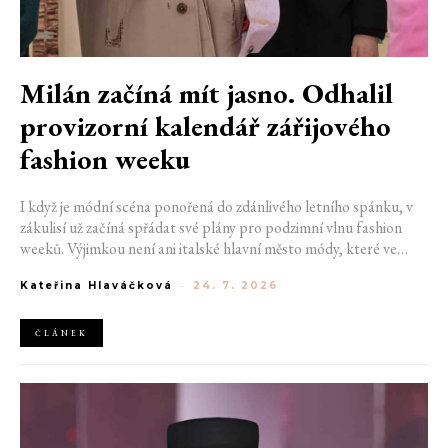
Milán začíná mít jasno. Odhalil
provizorní kalendář zářijového
fashion weeku
I když je módní scéna ponořená do zdánlivého letního spánku, v
zákulisí už začíná spřádat své plány pro podzimní vlnu fashion
weeků. Výjimkou není ani italské hlavní město módy, které ve
čtvrtek odhalilo provizorní kalendář chystaných show. Milán od
Kateřina Hlaváčková
-
24. 7. 2026
22. do 28. září přivítá tradiční jména, pozornost však zaměří
především na debut nových kreativních ředitelů značky
Moschino.
ČLÁNEK