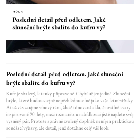
MÓDA
Poslední detail před odletem. Jaké
sluneční brýle sbalíte do kufru vy?
Poslední detail před odletem. Jaké sluneční
brýle sbalíte do kufru vy?
Kufr je sbalený, letenky připravené. Chybí už jen jediné. Sluneční
brýle, které budou stejně nepřehlédnutelné jako vaše letní zážitky.
Ať už vás zaujme vínový rám, žlutě tónovaná skla, či oválné tvary
inspirované 90. lety, mezi rozmanitou nabídkou si jistě najdete svůj
vysněný pár. Protože správně zvolený doplněk není jen praktickou
součástí výbavy, ale detail, jenž dotáhne celý váš look.