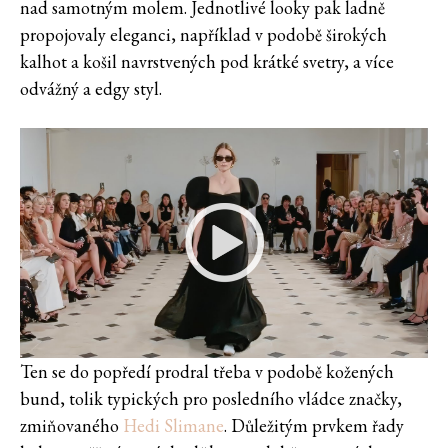
nad samotným molem. Jednotlivé looky pak ladně
propojovaly eleganci, například v podobě širokých
kalhot a košil navrstvených pod krátké svetry, a více
odvážný a edgy styl.
Ten se do popředí prodral třeba v podobě kožených
bund, tolik typických pro posledního vládce značky,
zmiňovaného
Hedi Slimane
. Důležitým prvkem řady