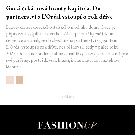
Gucci čeká nová beauty kapitola. Do
partnerství s L’Oréal vstoupí o rok dříve
Beauty divize ikonického italského módního domu Gucci je
připravena vyšplhat na vrchol. Zástupci značky začátkem
července oznámili, že do chystaného partnerství s gigantem
L'Oréal vstoupí o rok dříve, než plánovali, tedy v půlce roku
2027. Od licence si slibují obnovu nabídky, která je sice známá pro
své parfémy, postrádá však hlubší, instantně rozpoznatelnou
identitu.
― Reklama ―