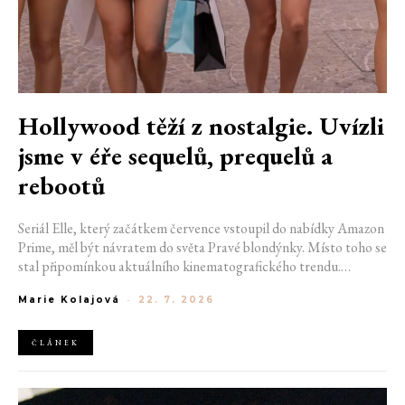
Hollywood těží z nostalgie. Uvízli
jsme v éře sequelů, prequelů a
rebootů
Seriál Elle, který začátkem července vstoupil do nabídky Amazon
Prime, měl být návratem do světa Pravé blondýnky. Místo toho se
stal připomínkou aktuálního kinematografického trendu.
Hollywoodská produkce se dnes točí v nekonečném kruhu.
Marie Kolajová
-
22. 7. 2026
Prequely, sequely, spin-offy i rebooty zaplnily kina i streamovací
platformy natolik, že se originální příběhy stávají pouhou
vzácností. Proč se filmový průmysl tak moc bojí nových nápadů?
ČLÁNEK
A můžeme si za to sami?