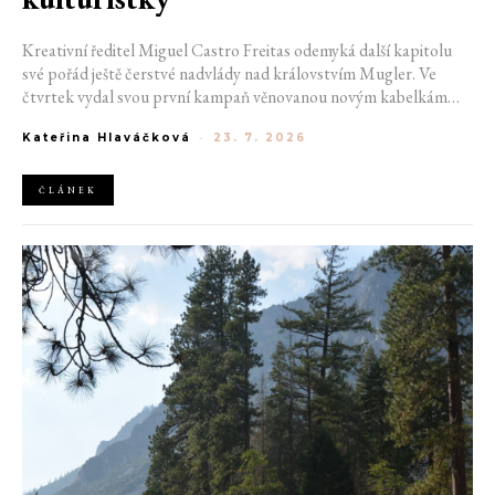
Kreativní ředitel Miguel Castro Freitas odemyká další kapitolu
své pořád ještě čerstvé nadvlády nad královstvím Mugler. Ve
čtvrtek vydal svou první kampaň věnovanou novým kabelkám
Aurora a Lua. Její vizuál hovoří přesně tím jazykem, s nímž návrhář
Kateřina Hlaváčková
-
23. 7. 2026
do módního domu dorazil. Umně mísí výrazy minulosti a dávných
kořenů, zatímco definuje moderní, silnou podobu ženskosti.
ČLÁNEK