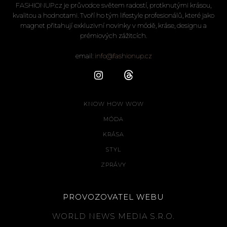
FASHIONUP.cz je průvodce světem radostí, protknutými krásou,
kvalitou a hodnotami. Tvoří ho tým lifestyle profesionálů, které jako
magnet přitahují exkluzivní novinky v módě, kráse, designu a
prémiových zážitcích.
email:
info@fashionup.cz
KNOW HOW WOW
MÓDA
KRÁSA
STYL
ZPRÁVY
PROVOZOVATEL WEBU
WORLD NEWS MEDIA S.R.O.