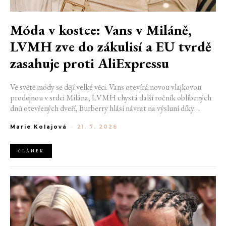
Móda v kostce: Vans v Miláně,
LVMH zve do zákulisí a EU tvrdě
zasahuje proti AliExpressu
Ve světě módy se dějí velké věci. Vans otevírá novou vlajkovou
prodejnou v srdci Milána, LVMH chystá další ročník oblíbených
dnů otevřených dveří, Burberry hlásí návrat na výsluní díky
generaci Z a Evropská unie udělila rekordní pokutu platformě
Marie Kolajová
-
21. 7. 2026
AliExpress.
ČLÁNEK