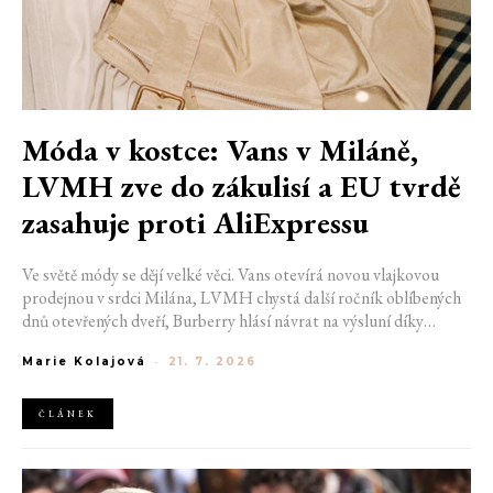
Móda v kostce: Vans v Miláně,
LVMH zve do zákulisí a EU tvrdě
zasahuje proti AliExpressu
Ve světě módy se dějí velké věci. Vans otevírá novou vlajkovou
prodejnou v srdci Milána, LVMH chystá další ročník oblíbených
dnů otevřených dveří, Burberry hlásí návrat na výsluní díky
generaci Z a Evropská unie udělila rekordní pokutu platformě
Marie Kolajová
-
21. 7. 2026
AliExpress.
ČLÁNEK