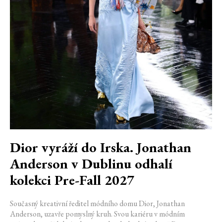
Dior vyráží do Irska. Jonathan
Anderson v Dublinu odhalí
kolekci Pre-Fall 2027
Současný kreativní ředitel módního domu Dior, Jonathan
Anderson, uzavře pomyslný kruh. Svou kariéru v módním