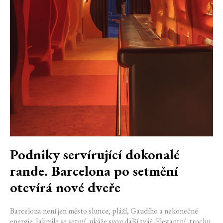
Podniky servírující dokonalé
rande. Barcelona po setmění
otevírá nové dveře
Barcelona není jen město slunce, pláží, Gaudího a nekonečné
energie. Jakmile se setmí, ukáže svou další tvář. Elegantní, trochu