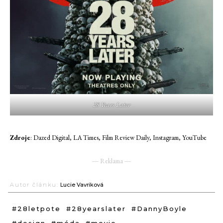
28 Years Later
Zdroje
: Dazed Digital, LA Times, Film Review Daily, Instagram, YouTube
― Reklama ―
Autor článku:
Lucie Vavriková
#28letpote
#28yearslater
#DannyBoyle
#design
#móda
#movie