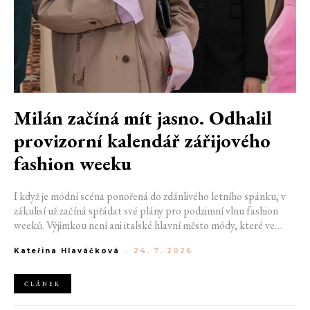
Milán začíná mít jasno. Odhalil
provizorní kalendář zářijového
fashion weeku
I když je módní scéna ponořená do zdánlivého letního spánku, v
zákulisí už začíná spřádat své plány pro podzimní vlnu fashion
weeků. Výjimkou není ani italské hlavní město módy, které ve
čtvrtek odhalilo provizorní kalendář chystaných show. Milán od
Kateřina Hlaváčková
-
24. 7. 2026
22. do 28. září přivítá tradiční jména, pozornost však zaměří
především na debut nových kreativních ředitelů značky
Moschino.
ČLÁNEK