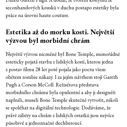
seconhandových kousků v duchu postapo estetiky byla
práce na úrovni haute couture.
Estetika až do morku kosti. Největší
výzvou byl morbidní chrám
Největší výzvou nicméně byl Bone Temple, mimořádně
esteticky pojatá stavba z lidských kostí, kterou jedna
z postav filmu 28 let poté pojala jako poctu všem
obětem zombie nákazy. I za jejím návrhem stojí Gareth
Pugh a Corson McColl. Režisérova představa
morbidního chrámu byla opulentní a aby ji designéři
naplnili, museli Bone Temple skutečně vytvořit, nikoli
se spoléhat na digitální technologie. Dodáváme, že
právě záběry na chrám z lidských ostatků jsou nejvíce
působivé a jednoznačně dechberoucí.