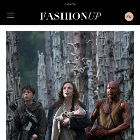
― Reklama ―