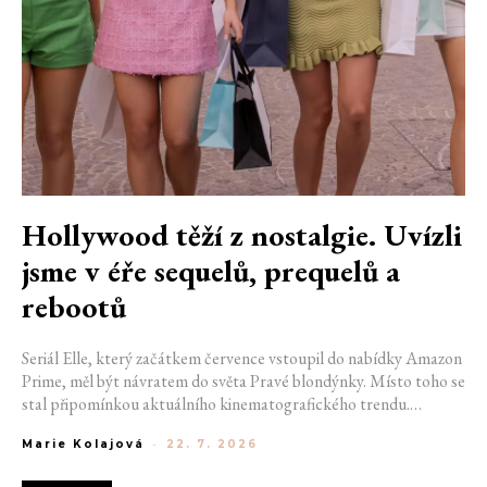
Hollywood těží z nostalgie. Uvízli
jsme v éře sequelů, prequelů a
rebootů
Seriál Elle, který začátkem července vstoupil do nabídky Amazon
Prime, měl být návratem do světa Pravé blondýnky. Místo toho se
stal připomínkou aktuálního kinematografického trendu.
Hollywoodská produkce se dnes točí v nekonečném kruhu.
Marie Kolajová
-
22. 7. 2026
Prequely, sequely, spin-offy i rebooty zaplnily kina i streamovací
platformy natolik, že se originální příběhy stávají pouhou