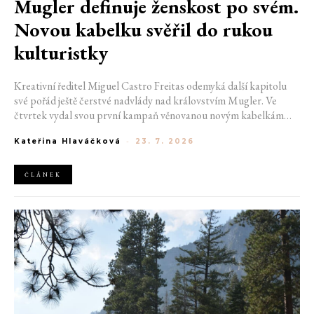
Mugler definuje ženskost po svém.
Novou kabelku svěřil do rukou
kulturistky
Kreativní ředitel Miguel Castro Freitas odemyká další kapitolu
své pořád ještě čerstvé nadvlády nad královstvím Mugler. Ve
čtvrtek vydal svou první kampaň věnovanou novým kabelkám
Aurora a Lua. Její vizuál hovoří přesně tím jazykem, s nímž návrhář
Kateřina Hlaváčková
-
23. 7. 2026
do módního domu dorazil. Umně mísí výrazy minulosti a dávných
kořenů, zatímco definuje moderní, silnou podobu ženskosti.
ČLÁNEK