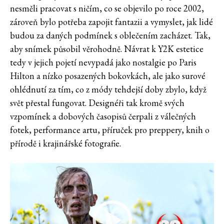
nesměli pracovat s ničím, co se objevilo po roce 2002,
zároveň bylo potřeba zapojit fantazii a vymyslet, jak lidé
budou za daných podmínek s oblečením zacházet. Tak,
aby snímek působil věrohodně. Návrat k Y2K estetice
tedy v jejich pojetí nevypadá jako nostalgie po Paris
Hilton a nízko posazených bokovkách, ale jako surové
ohlédnutí za tím, co z módy tehdejší doby zbylo, když
svět přestal fungovat. Designéři tak kromě svých
vzpomínek a dobových časopisů čerpali z válečných
fotek, performance artu, příruček pro preppery, knih o
přírodě i krajinářské fotografie.