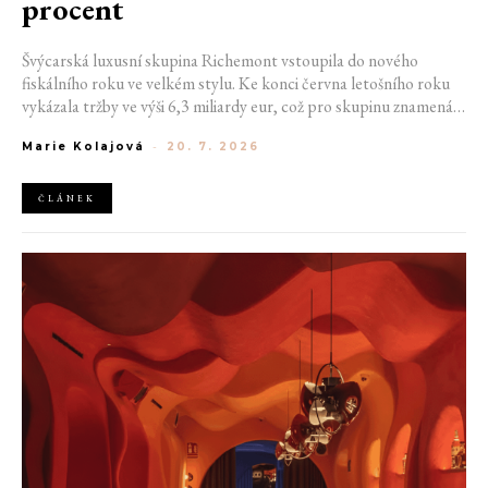
procent
Švýcarská luxusní skupina Richemont vstoupila do nového
fiskálního roku ve velkém stylu. Ke konci června letošního roku
vykázala tržby ve výši 6,3 miliardy eur, což pro skupinu znamená
meziroční růst o 20 %. Tento úspěch ukazuje, že poptávka po
Marie Kolajová
-
20. 7. 2026
luxusním zůstává i přes přetrvávající ekonomickou nejistotu
mimořádně silná
ČLÁNEK