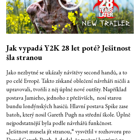
Jak vypadá Y2K 28 let poté? Ješitnost
šla stranou
Jako nezbytné se ukázaly návštěvy second handů, a to
po celé Evropě. Takto získané oblečení návrháři ničili a
upravovali, tvořili z něj úplně nové outfity. Například
postava Jamieho, jednoho z přeživších, nosí starou
bundu londýnských hasičů. Hlavní postava Spike zase
batoh, který nosil Gareth Pugh na střední škole. Úplně
nejpodstatnější byla podle návrhářů funkčnost.
„Ješitnost musela jít stranou,“ vysvětlil v rozhovoru pro
Dazed Gareth Pugh. A dodal, že tvoření kostýmů ze