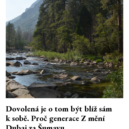
Dovolená je o tom být blíž sám
k sobě. Proč generace Z mění
Dubaj za Šumavu