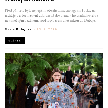
Před pár lety byly nejlepším obsahem na Instagram fotky, na
nichž je performativně zobrazená dovolená v luxusním hotelu s
nekonečným bazénem, rooftop barem a letenkou do Dubaje.
Dnes sociální sítě zaplavují úplně jiné obrázky. Chata v Jizerských
Marie Kolajová
-
23. 7. 2026
horách. Ranní koupání v lomu. Výlet vlakem na Šumavu.
Nejlepším odpočinkem je jednoduše posedět s kamarády u ohně.
ČLÁNEK