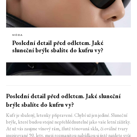
MÓDA
Poslední detail před odletem. Jaké
sluneční brýle sbalíte do kufru vy?
Poslední detail před odletem. Jaké sluneční
brýle sbalíte do kufru vy?
Kufr je sbalený, letenky připravené. Chybí už jen jediné. Sluneční
brýle, které budou stejně nepřehlédnutelné jako vaše letní zážitky.
Ať už vás zaujme vínový rám, žlutě tónovaná skla, či oválné tvary
inspirované 90. lety, mezi rozmanitou nabídkou si jistě najdete svůj