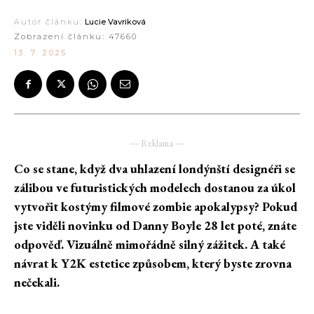
Autor článku:
Lucie Vavriková
Zobrazení článku:
47660
13. 7. 2025
― Reklama ―
Co se stane, když dva uhlazení londýnští designéři se
zálibou ve futuristických modelech dostanou za úkol
vytvořit kostýmy filmové zombie apokalypsy? Pokud
jste viděli novinku od Danny Boyle 28 let poté, znáte
odpověď. Vizuálně mimořádně silný zážitek. A také
návrat k Y2K estetice způsobem, který byste zrovna
nečekali.