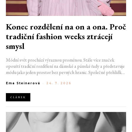
Konec rozdělení na on a ona. Proč
tradiční fashion weeks ztrácejí
smysl
Módní svět prochází výraznou proměnou. Stále více značek
opouští tradiční rozdělení na dámské a pánské řady a představuje
módu jako jeden prostor bez pevných hranic. Společné přehlídky,
propojené kolekce a rostoucí důraz na udržitelnost naznačují, že
Ema Steinerová
-
24. 7. 2026
klasické týdny módy mohou brzy vypadat úplně jinak.
ČLÁNEK