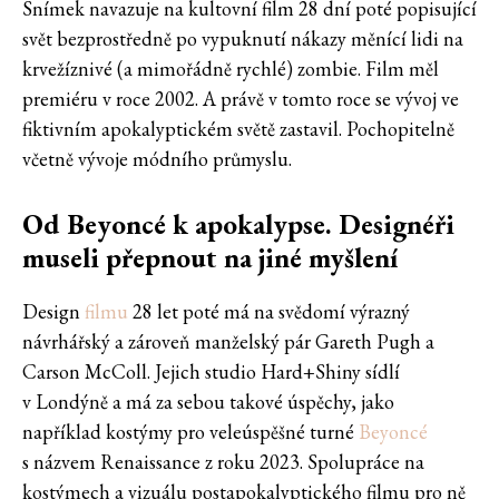
Snímek navazuje na kultovní film 28 dní poté popisující
svět bezprostředně po vypuknutí nákazy měnící lidi na
krvežíznivé (a mimořádně rychlé) zombie. Film měl
premiéru v roce 2002. A právě v tomto roce se vývoj ve
fiktivním apokalyptickém světě zastavil. Pochopitelně
včetně vývoje módního průmyslu.
Od Beyoncé k apokalypse. Designéři
museli přepnout na jiné myšlení
Design
filmu
28 let poté má na svědomí výrazný
návrhářský a zároveň manželský pár Gareth Pugh a
Carson McColl. Jejich studio Hard+Shiny sídlí
v Londýně a má za sebou takové úspěchy, jako
například kostýmy pro veleúspěšné turné
Beyoncé
s názvem Renaissance z roku 2023. Spolupráce na
kostýmech a vizuálu postapokalyptického filmu pro ně