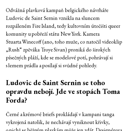
Odvážná plavková kampaň belgického návrháře
Ludovic de Saint Sernin vznikla na sluncem
rozpáleném Fire Island, tedy kultovním útočišti queer
komunity u pobřeží státu New York. Kamera
Stuarta Winecoff (ano, toho muže, co natočil videoklip
„Rush“ zpěváka Troye Sivan) proniká do širokých
písečných pláží, kde se modelové potí, pohrávají si
s lemem prádla a posílají si svůdné pohledy.
Ludovic de Saint Sernin se toho
opravdu nebojí. Jde ve stopách Toma
Forda?
Černé a krémové briefs prokládají v kampani tanga
vykrojená natolik, že nechávají vyniknout křivky,
o nichž se běžným plavkám může jen zdát. Designérova