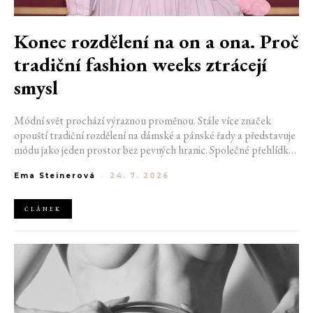
Konec rozdělení na on a ona. Proč
tradiční fashion weeks ztrácejí
smysl
Módní svět prochází výraznou proměnou. Stále více značek
opouští tradiční rozdělení na dámské a pánské řady a představuje
módu jako jeden prostor bez pevných hranic. Společné přehlídky,
propojené kolekce a rostoucí důraz na udržitelnost naznačují, že
Ema Steinerová
-
24. 7. 2026
klasické týdny módy mohou brzy vypadat úplně jinak.
ČLÁNEK