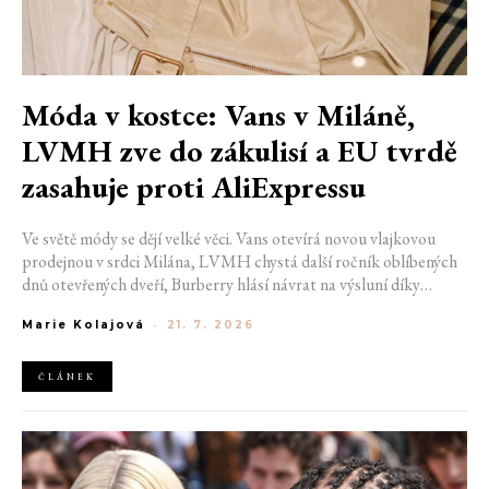
Móda v kostce: Vans v Miláně,
LVMH zve do zákulisí a EU tvrdě
zasahuje proti AliExpressu
Ve světě módy se dějí velké věci. Vans otevírá novou vlajkovou
prodejnou v srdci Milána, LVMH chystá další ročník oblíbených
dnů otevřených dveří, Burberry hlásí návrat na výsluní díky
generaci Z a Evropská unie udělila rekordní pokutu platformě
Marie Kolajová
-
21. 7. 2026
AliExpress.
ČLÁNEK