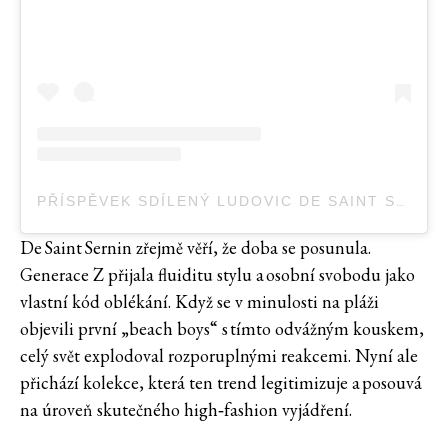
PŘÍSPĚVEK SDÍLENÝ LUDOVIC DE SAINT SERNIN (@LUDOVICDESAINTSERNIN)
De Saint Sernin zřejmě věří, že doba se posunula.
Generace Z přijala fluiditu stylu a osobní svobodu jako
vlastní kód oblékání. Když se v minulosti na pláži
objevili první „beach boys“ s tímto odvážným kouskem,
celý svět explodoval rozporuplnými reakcemi. Nyní ale
přichází kolekce, která ten trend legitimizuje a posouvá
na úroveň skutečného high‑fashion vyjádření.