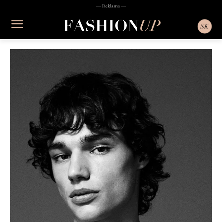
― Reklama ―