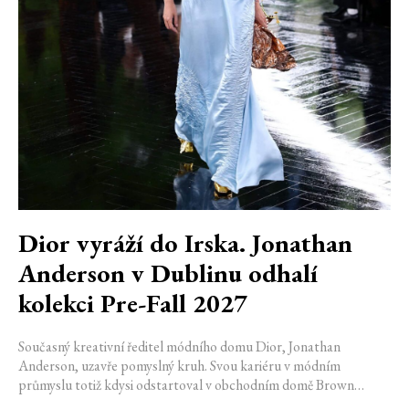
Dior vyráží do Irska. Jonathan
Anderson v Dublinu odhalí
kolekci Pre-Fall 2027
Současný kreativní ředitel módního domu Dior, Jonathan
Anderson, uzavře pomyslný kruh. Svou kariéru v módním
průmyslu totiž kdysi odstartoval v obchodním domě Brown
Thomas v Dublinu. Nyní se do hlavního města Irska navrátí v čele