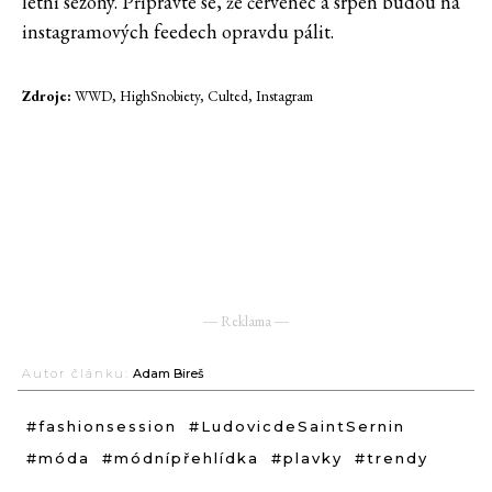
letní sezóny. Připravte se, že červenec a srpen budou na
instagramových feedech opravdu pálit.
Zdroje:
WWD, HighSnobiety, Culted, Instagram
― Reklama ―
Autor článku:
Adam Bireš
#fashionsession
#LudovicdeSaintSernin
#móda
#módnípřehlídka
#plavky
#trendy