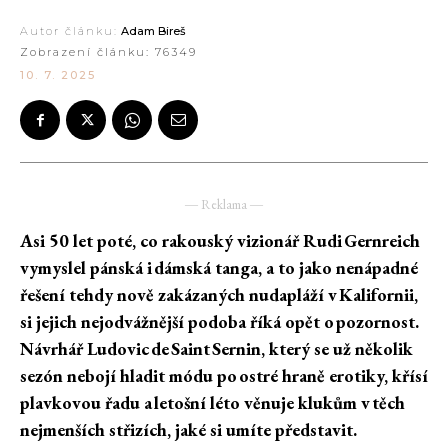
Autor článku:
Adam Bireš
Zobrazení článku:
76349
10. 7. 2025
― Reklama ―
Asi 50 let poté, co rakouský vizionář Rudi Gernreich
vymyslel pánská i dámská tanga, a to jako nenápadné
řešení tehdy nově zakázaných nudapláží v Kalifornii,
si jejich nejodvážnější podoba říká opět o pozornost.
Návrhář Ludovic de Saint Sernin, který se už několik
sezón nebojí hladit módu po ostré hraně erotiky, křísí
plavkovou řadu a letošní léto věnuje klukům v těch
nejmenších střizích, jaké si umíte představit.