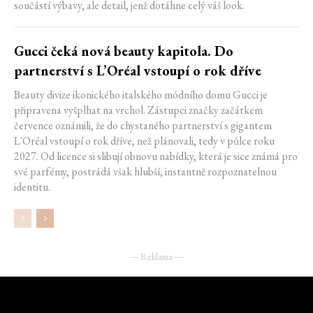
součástí výbavy, ale detail, jenž dotáhne celý váš look.
Gucci čeká nová beauty kapitola. Do
partnerství s L’Oréal vstoupí o rok dříve
Beauty divize ikonického italského módního domu Gucci je
připravena vyšplhat na vrchol. Zástupci značky začátkem
července oznámili, že do chystaného partnerství s gigantem
L'Oréal vstoupí o rok dříve, než plánovali, tedy v půlce roku
2027. Od licence si slibují obnovu nabídky, která je sice známá pro
své parfémy, postrádá však hlubší, instantně rozpoznatelnou
identitu.
― Reklama ―