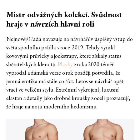
Mistr odvážných kolekcí. Svůdnost
hraje v návrzích hlavní roli
Nejnovější řada navazuje na návrhářův úspěšný vstup do
světa spodního prádla v roce 2019. Tehdy vynikl
kovovými průvleky a jockstrapy, které získaly status
sběratelských klenotů.
Plavky
z roku 2020 téměř
vyprodal a dámská verze o rok později potvrdila, že
jemná erotika má stále co říct. Letos se návrhář opět
vrací ve velkém stylu. Extrémní vykrojení, luxusní
elastan a detaily jako drobné kroužky z oceli prozrazují,
že hraje na notu moderního hedonismu.