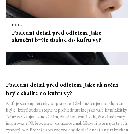
MÓDA
Poslední detail před odletem. Jaké
sluneční brýle sbalíte do kufru vy?
Poslední detail před odletem. Jaké sluneční
brýle sbalíte do kufru vy?
Kufr je sbalený, letenky připravené. Chybí už jen jediné. Sluneční
brýle, které budou stejně nepřehlédnutelné jako vaše letní zážitky.
Ať už vás zaujme vínový rám, žlutě tónovaná skla, či oválné tvary
inspirované 90. lety, mezi rozmanitou nabídkou si jistě najdete svůj
vysněný pár. Protože správně zvolený doplněk není jen praktickou