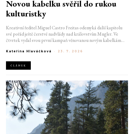
Novou kabelku svěřil do rukou
kulturistky
Kreativní ředitel Miguel Castro Freitas odemyká další kapitolu
své pořád ještě čerstvé nadvlády nad královstvím Mugler. Ve
čtvrtek vydal svou první kampaň věnovanou novým kabelkám
Aurora a Lua. Její vizuál hovoří přesně tím jazykem, s nímž návrhář
Kateřina Hlaváčková
-
23. 7. 2026
do módního domu dorazil. Umně mísí výrazy minulosti a dávných
kořenů, zatímco definuje moderní, silnou podobu ženskosti.
ČLÁNEK