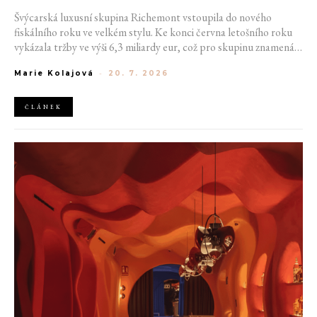
Švýcarská luxusní skupina Richemont vstoupila do nového
fiskálního roku ve velkém stylu. Ke konci června letošního roku
vykázala tržby ve výši 6,3 miliardy eur, což pro skupinu znamená
meziroční růst o 20 %. Tento úspěch ukazuje, že poptávka po
Marie Kolajová
-
20. 7. 2026
luxusním zůstává i přes přetrvávající ekonomickou nejistotu
mimořádně silná
ČLÁNEK