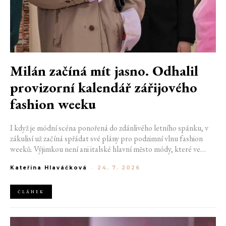
Milán začíná mít jasno. Odhalil
provizorní kalendář zářijového
fashion weeku
I když je módní scéna ponořená do zdánlivého letního spánku, v
zákulisí už začíná spřádat své plány pro podzimní vlnu fashion
weeků. Výjimkou není ani italské hlavní město módy, které ve
čtvrtek odhalilo provizorní kalendář chystaných show. Milán od
Kateřina Hlaváčková
-
24. 7. 2026
22. do 28. září přivítá tradiční jména, pozornost však zaměří
především na debut nových kreativních ředitelů značky
Moschino.
ČLÁNEK