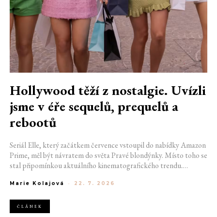
Hollywood těží z nostalgie. Uvízli
jsme v éře sequelů, prequelů a
rebootů
Seriál Elle, který začátkem července vstoupil do nabídky Amazon
Prime, měl být návratem do světa Pravé blondýnky. Místo toho se
stal připomínkou aktuálního kinematografického trendu.
Hollywoodská produkce se dnes točí v nekonečném kruhu.
Marie Kolajová
-
22. 7. 2026
Prequely, sequely, spin-offy i rebooty zaplnily kina i streamovací
platformy natolik, že se originální příběhy stávají pouhou
vzácností. Proč se filmový průmysl tak moc bojí nových nápadů?
ČLÁNEK
A můžeme si za to sami?