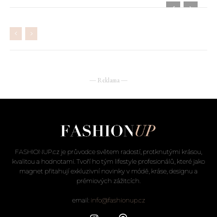
― Reklama ―
FASHIONUP.cz je průvodce světem radostí, protknutými krásou,
kvalitou a hodnotami. Tvoří ho tým lifestyle profesionálů, které jako
magnet přitahují exkluzivní novinky v módě, kráse, designu a
prémiových zážitcích.
email:
info@fashionup.cz