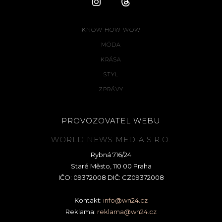
KNOW HOW WOW
MÓDA
KRÁSA
STYL
ZPRÁVY
PROVOZOVATEL WEBU
WORLD NEWS MEDIA S.R.O.
Rybná 716/24
Staré Město, 110 00 Praha
IČO: 09372008 DIČ: CZ09372008
Kontakt:
info@wn24.cz
Reklama:
reklama@wn24.cz