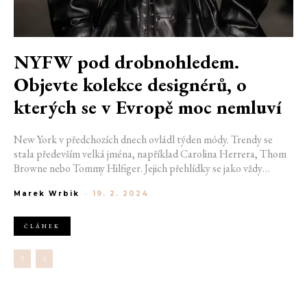
NYFW pod drobnohledem.
Objevte kolekce designérů, o
kterých se v Evropě moc nemluví
New York v předchozích dnech ovládl týden módy. Trendy se
stala především velká jména, například Carolina Herrera, Thom
Browne nebo Tommy Hilfiger. Jejich přehlídky se jako vždy
dostaly na titulky magazínů, útokem vzaly i sociální sítě. Avšak
Marek Wrbik
-
19. 2. 2024
zmíněné shows jsou jen hrstkou toho, co nám NYFW může
nabídnout. Poznejte módní domy, které si zaslouží stejnou
pozornost.
ČLÁNEK