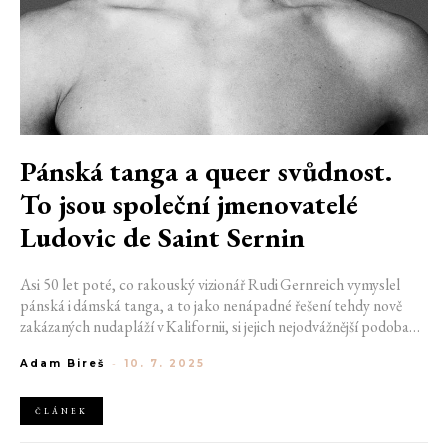
Pánská tanga a queer svůdnost.
To jsou společní jmenovatelé
Ludovic de Saint Sernin
Asi 50 let poté, co rakouský vizionář Rudi Gernreich vymyslel
pánská i dámská tanga, a to jako nenápadné řešení tehdy nově
zakázaných nudapláží v Kalifornii, si jejich nejodvážnější podoba
říká opět o pozornost. Návrhář Ludovic de Saint Sernin, který se
Adam Bireš
-
10. 7. 2025
už několik sezón nebojí hladit módu po ostré hraně erotiky, křísí
plavkovou řadu a letošní léto věnuje klukům v těch nejmenších
střizích, jaké si umíte představit.
ČLÁNEK