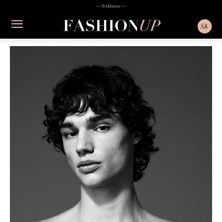
― Reklama ―