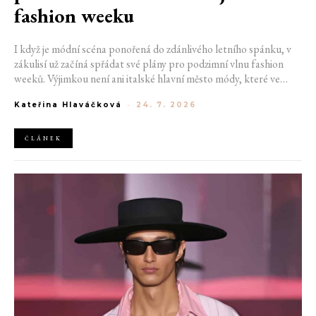
fashion weeku
I když je módní scéna ponořená do zdánlivého letního spánku, v
zákulisí už začíná spřádat své plány pro podzimní vlnu fashion
weeků. Výjimkou není ani italské hlavní město módy, které ve
čtvrtek odhalilo provizorní kalendář chystaných show. Milán od
Kateřina Hlaváčková
-
24. 7. 2026
22. do 28. září přivítá tradiční jména, pozornost však zaměří
především na debut nových kreativních ředitelů značky
Moschino.
ČLÁNEK