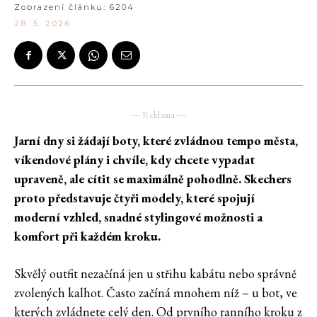
Zobrazení článku: 6
204
28. 5. 2026
― Reklama ―
Jarní dny si žádají boty, které zvládnou tempo města,
víkendové plány i chvíle, kdy chcete vypadat
upraveně, ale cítit se maximálně pohodlně. Skechers
proto představuje čtyři modely, které spojují
moderní vzhled, snadné stylingové možnosti a
komfort při každém kroku.
Skvělý outfit nezačíná jen u střihu kabátu nebo správně
zvolených kalhot. Často začíná mnohem níž – u bot, ve
kterých zvládnete celý den. Od prvního ranního kroku z