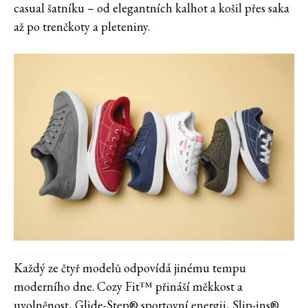
casual šatníku – od elegantních kalhot a košil přes saka
až po trenčkoty a pleteniny.
Každý ze čtyř modelů odpovídá jinému tempu
moderního dne. Cozy Fit™ přináší měkkost a
uvolněnost, Glide-Step® sportovní energii, Slip-ins®