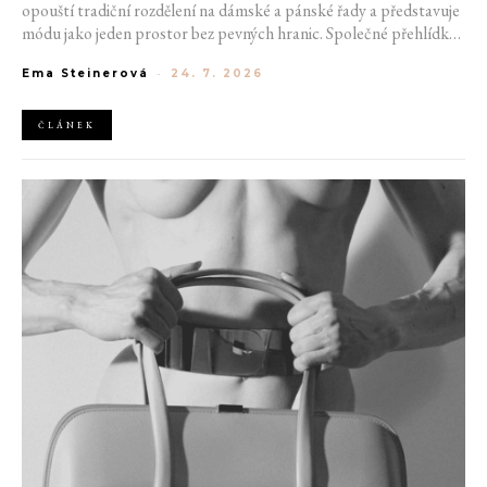
opouští tradiční rozdělení na dámské a pánské řady a představuje
módu jako jeden prostor bez pevných hranic. Společné přehlídky,
propojené kolekce a rostoucí důraz na udržitelnost naznačují, že
Ema Steinerová
-
24. 7. 2026
klasické týdny módy mohou brzy vypadat úplně jinak.
ČLÁNEK