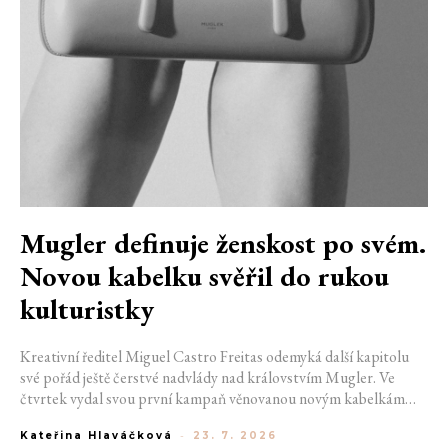
Mugler definuje ženskost po svém.
Novou kabelku svěřil do rukou
kulturistky
Kreativní ředitel Miguel Castro Freitas odemyká další kapitolu
své pořád ještě čerstvé nadvlády nad královstvím Mugler. Ve
čtvrtek vydal svou první kampaň věnovanou novým kabelkám
Aurora a Lua. Její vizuál hovoří přesně tím jazykem, s nímž návrhář
Kateřina Hlaváčková
-
23. 7. 2026
do módního domu dorazil. Umně mísí výrazy minulosti a dávných