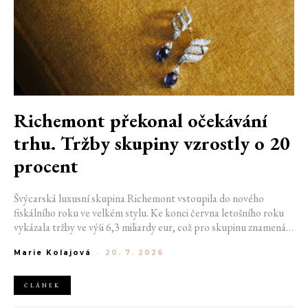
Richemont překonal očekávání
trhu. Tržby skupiny vzrostly o 20
procent
Švýcarská luxusní skupina Richemont vstoupila do nového
fiskálního roku ve velkém stylu. Ke konci června letošního roku
vykázala tržby ve výši 6,3 miliardy eur, což pro skupinu znamená
meziroční růst o 20 %. Tento úspěch ukazuje, že poptávka po
Marie Kolajová
-
20. 7. 2026
luxusním zůstává i přes přetrvávající ekonomickou nejistotu
mimořádně silná
ČLÁNEK