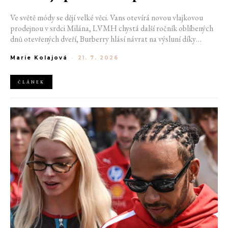
Ve světě módy se dějí velké věci. Vans otevírá novou vlajkovou
prodejnou v srdci Milána, LVMH chystá další ročník oblíbených
dnů otevřených dveří, Burberry hlásí návrat na výsluní díky
generaci Z a Evropská unie udělila rekordní pokutu platformě
Marie Kolajová
-
21. 7. 2026
AliExpress.
ČLÁNEK