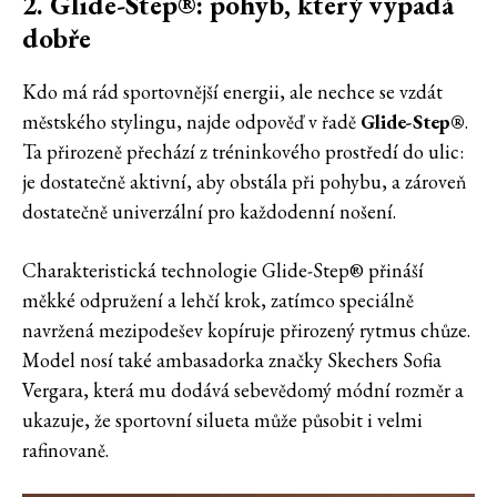
2. Glide-Step®: pohyb, který vypadá
dobře
Kdo má rád sportovnější energii, ale nechce se vzdát
městského stylingu, najde odpověď v řadě
Glide-Step®
.
Ta přirozeně přechází z tréninkového prostředí do ulic:
je dostatečně aktivní, aby obstála při pohybu, a zároveň
dostatečně univerzální pro každodenní nošení.
Charakteristická technologie Glide-Step® přináší
měkké odpružení a lehčí krok, zatímco speciálně
navržená mezipodešev kopíruje přirozený rytmus chůze.
Model nosí také ambasadorka značky Skechers Sofia
Vergara, která mu dodává sebevědomý módní rozměr a
ukazuje, že sportovní silueta může působit i velmi
rafinovaně.