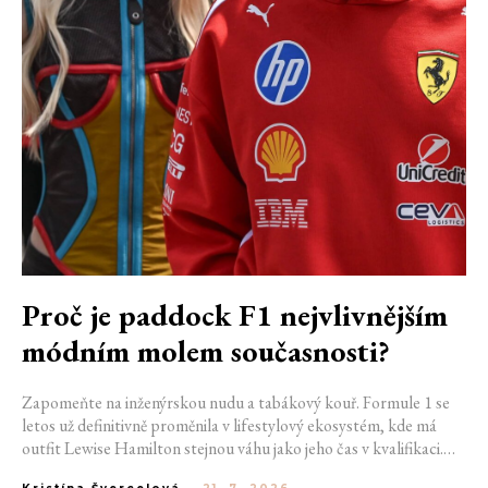
Proč je paddock F1 nejvlivnějším
módním molem současnosti?
Zapomeňte na inženýrskou nudu a tabákový kouř. Formule 1 se
letos už definitivně proměnila v lifestylový ekosystém, kde má
outfit Lewise Hamilton stejnou váhu jako jeho čas v kvalifikaci.
Díky miliardovému spojení s luxusním gigantem LVMH, vlivu