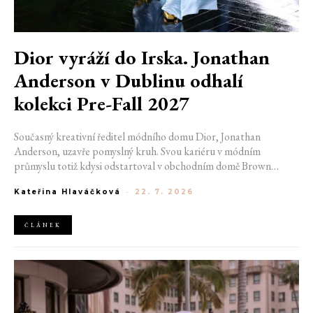
Dior vyráží do Irska. Jonathan
Anderson v Dublinu odhalí
kolekci Pre-Fall 2027
Současný kreativní ředitel módního domu Dior, Jonathan
Anderson, uzavře pomyslný kruh. Svou kariéru v módním
průmyslu totiž kdysi odstartoval v obchodním domě Brown
Thomas v Dublinu. Nyní se do hlavního města Irska navrátí v čele
Kateřina Hlaváčková
-
22. 7. 2026
jedné z největších luxusních značek světa. V prosinci totiž v
prostorách ikonické Trinity College odhalí očekávanou řadu Pre-
Fall 2027.
ČLÁNEK