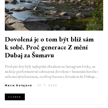
Dovolená je o tom být blíž sám
k sobě. Proč generace Z mění
Dubaj za Šumavu
Před pár lety byly nejlepším obsahem na Instagram fotky, na
nichž je performativně zobrazená dovolená v luxusním hotelu s
nekonečným bazénem, rooftop barem a letenkou do Dubaje.
Dnes sociální sítě zaplavují úplně jiné obrázky. Chata v Jizerských
Marie Kolajová
-
23. 7. 2026
horách. Ranní koupání v lomu. Výlet vlakem na Šumavu.
Nejlepším odpočinkem je jednoduše posedět s kamarády u ohně.
ČLÁNEK