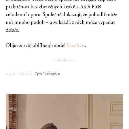
praktičnost bez zbytečných kroků a Arch Fit®
celodenní oporu. Společně dokazují, že pohodlí může
mít mnoho podob – a že každá z nich může vypadat
dobře.
Objevte svůj oblíbený model
Skechers
.
― Reklama ―
Autor článku:
Tým FashionUp