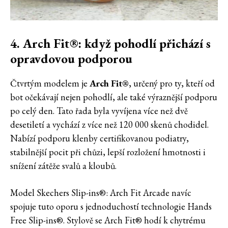
4. Arch Fit®: když pohodlí přichází s
opravdovou podporou
Čtvrtým modelem je
Arch Fit®
, určený pro ty, kteří od
bot očekávají nejen pohodlí, ale také výraznější podporu
po celý den. Tato řada byla vyvíjena více než dvě
desetiletí a vychází z více než 120 000 skenů chodidel.
Nabízí podporu klenby certifikovanou podiatry,
stabilnější pocit při chůzi, lepší rozložení hmotnosti i
snížení zátěže svalů a kloubů.
Model Skechers Slip-ins®: Arch Fit Arcade navíc
spojuje tuto oporu s jednoduchostí technologie Hands
Free Slip-ins®. Stylově se Arch Fit® hodí k chytrému