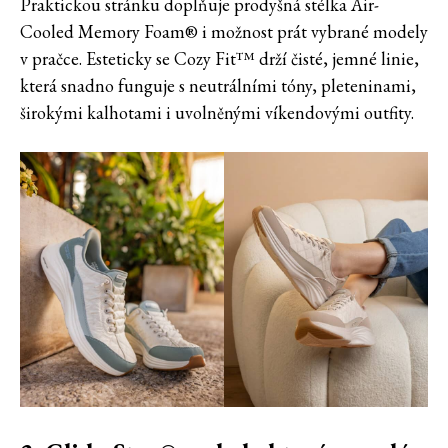
Praktickou stránku doplňuje prodyšná stélka Air-
Cooled Memory Foam® i možnost prát vybrané modely
v pračce. Esteticky se Cozy Fit™ drží čisté, jemné linie,
která snadno funguje s neutrálními tóny, pleteninami,
širokými kalhotami i uvolněnými víkendovými outfity.