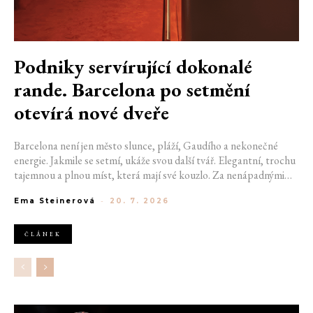
Podniky servírující dokonalé
rande. Barcelona po setmění
otevírá nové dveře
Barcelona není jen město slunce, pláží, Gaudího a nekonečné
energie. Jakmile se setmí, ukáže svou další tvář. Elegantní, trochu
tajemnou a plnou míst, která mají své kouzlo. Za nenápadnými
dveřmi se ukrývají bary, kde se míchají výjimečné koktejly a hraje
Ema Steinerová
-
20. 7. 2026
správná hudba. Pokud hledáte místo na rande, na které budete
oba ještě dlouho vzpomínat, právě ulice španělské metropole vám
mohou pomoct začít psát váš výjimečný příběh. Pokud jste si ještě
ČLÁNEK
nevybrali, kam vyrazit se svou drahou polovičkou, nastává
nejvyšší čas vybrat ten pravý podnik.