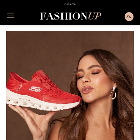
― Reklama ―