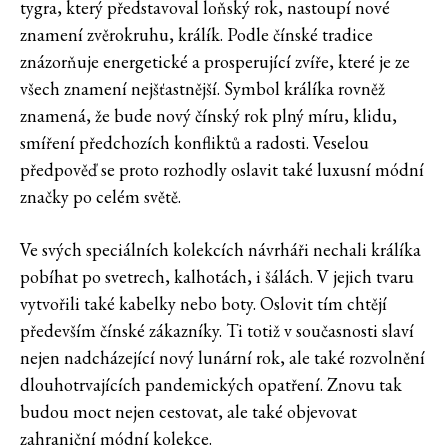
tygra, který představoval loňský rok, nastoupí nové
znamení zvěrokruhu, králík. Podle čínské tradice
znázorňuje energetické a prosperující zvíře, které je ze
všech znamení nejšťastnější. Symbol králíka rovněž
znamená, že bude nový čínský rok plný míru, klidu,
smíření předchozích konfliktů a radosti. Veselou
předpověď se proto rozhodly oslavit také luxusní módní
značky po celém světě.
Ve svých speciálních kolekcích návrháři nechali králíka
pobíhat po svetrech, kalhotách, i šálách. V jejich tvaru
vytvořili také kabelky nebo boty. Oslovit tím chtějí
především čínské zákazníky. Ti totiž v současnosti slaví
nejen nadcházející nový lunární rok, ale také rozvolnění
dlouhotrvajících pandemických opatření. Znovu tak
budou moct nejen cestovat, ale také objevovat
zahraniční módní kolekce.