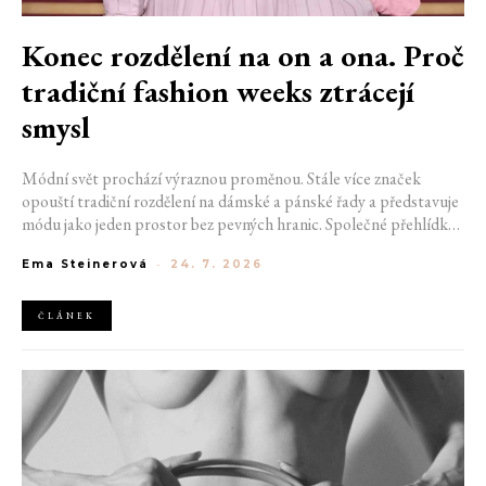
Konec rozdělení na on a ona. Proč
tradiční fashion weeks ztrácejí
smysl
Módní svět prochází výraznou proměnou. Stále více značek
opouští tradiční rozdělení na dámské a pánské řady a představuje
módu jako jeden prostor bez pevných hranic. Společné přehlídky,
propojené kolekce a rostoucí důraz na udržitelnost naznačují, že
Ema Steinerová
-
24. 7. 2026
klasické týdny módy mohou brzy vypadat úplně jinak.
ČLÁNEK