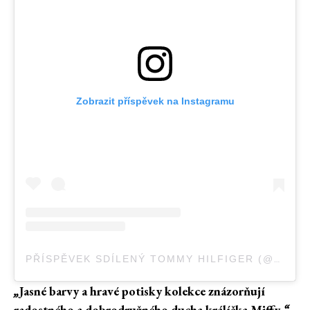
Zobrazit příspěvek na Instagramu
PŘÍSPĚVEK SDÍLENÝ TOMMY HILFIGER (@TOMMYHILFIGER)
„
Jasné barvy a hravé potisky kolekce znázorňují
radostného a dobrodružného ducha králíčka Miffy
,“