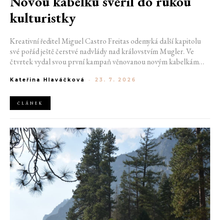
Novou kabelku svěřil do rukou
kulturistky
Kreativní ředitel Miguel Castro Freitas odemyká další kapitolu
své pořád ještě čerstvé nadvlády nad královstvím Mugler. Ve
čtvrtek vydal svou první kampaň věnovanou novým kabelkám
Aurora a Lua. Její vizuál hovoří přesně tím jazykem, s nímž návrhář
Kateřina Hlaváčková
-
23. 7. 2026
do módního domu dorazil. Umně mísí výrazy minulosti a dávných
kořenů, zatímco definuje moderní, silnou podobu ženskosti.
ČLÁNEK