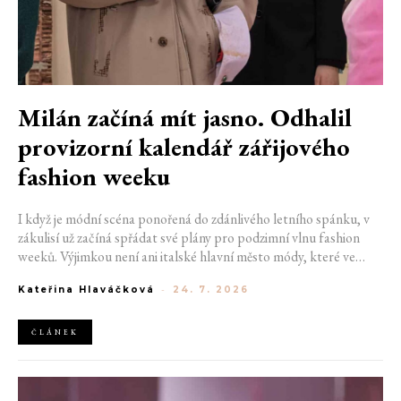
Milán začíná mít jasno. Odhalil
provizorní kalendář zářijového
fashion weeku
I když je módní scéna ponořená do zdánlivého letního spánku, v
zákulisí už začíná spřádat své plány pro podzimní vlnu fashion
weeků. Výjimkou není ani italské hlavní město módy, které ve
čtvrtek odhalilo provizorní kalendář chystaných show. Milán od
Kateřina Hlaváčková
-
24. 7. 2026
22. do 28. září přivítá tradiční jména, pozornost však zaměří
především na debut nových kreativních ředitelů značky
Moschino.
ČLÁNEK