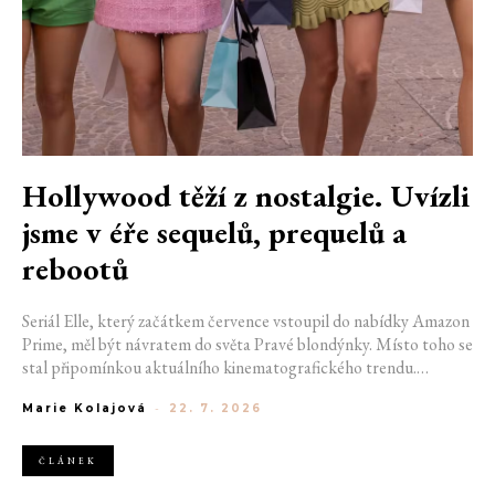
Hollywood těží z nostalgie. Uvízli
jsme v éře sequelů, prequelů a
rebootů
Seriál Elle, který začátkem července vstoupil do nabídky Amazon
Prime, měl být návratem do světa Pravé blondýnky. Místo toho se
stal připomínkou aktuálního kinematografického trendu.
Hollywoodská produkce se dnes točí v nekonečném kruhu.
Marie Kolajová
-
22. 7. 2026
Prequely, sequely, spin-offy i rebooty zaplnily kina i streamovací
platformy natolik, že se originální příběhy stávají pouhou
vzácností. Proč se filmový průmysl tak moc bojí nových nápadů?
ČLÁNEK
A můžeme si za to sami?