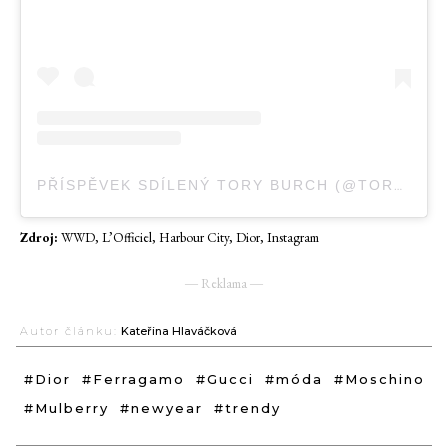
PŘÍSPĚVEK SDÍLENÝ TORY BURCH (@TORYBURCH)
Zdroj:
WWD, L’Officiel, Harbour City, Dior, Instagram
― Reklama ―
Autor článku:
Kateřina Hlaváčková
#Dior
#Ferragamo
#Gucci
#móda
#Moschino
#Mulberry
#newyear
#trendy