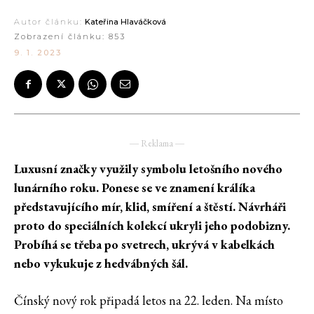
Autor článku:
Kateřina Hlaváčková
Zobrazení článku:
853
9. 1. 2023
― Reklama ―
Luxusní značky využily symbolu letošního nového
lunárního roku. Ponese se ve znamení králíka
představujícího mír, klid, smíření a štěstí. Návrháři
proto do speciálních kolekcí ukryli jeho podobizny.
Probíhá se třeba po svetrech, ukrývá v kabelkách
nebo vykukuje z hedvábných šál.
Čínský nový rok připadá letos na 22. leden. Na místo