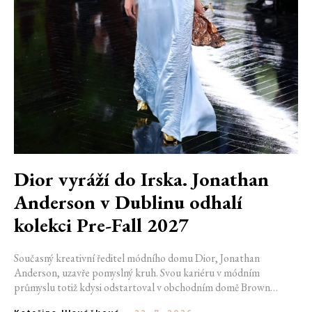
Dior vyráží do Irska. Jonathan
Anderson v Dublinu odhalí
kolekci Pre-Fall 2027
Současný kreativní ředitel módního domu Dior, Jonathan
Anderson, uzavře pomyslný kruh. Svou kariéru v módním
průmyslu totiž kdysi odstartoval v obchodním domě Brown
Thomas v Dublinu. Nyní se do hlavního města Irska navrátí v čele