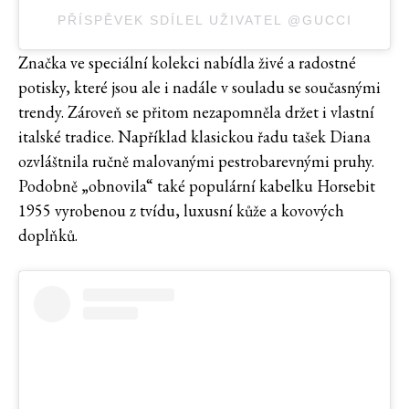
PŘÍSPĚVEK SDÍLEL UŽIVATEL @GUCCI
Značka ve speciální kolekci nabídla živé a radostné
potisky, které jsou ale i nadále v souladu se současnými
trendy. Zároveň se přitom nezapomněla držet i vlastní
italské tradice. Například klasickou řadu tašek Diana
ozvláštnila ručně malovanými pestrobarevnými pruhy.
Podobně „obnovila“ také populární kabelku Horsebit
1955 vyrobenou z tvídu, luxusní kůže a kovových
doplňků.