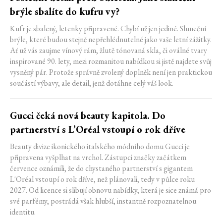
brýle sbalíte do kufru vy?
Kufr je sbalený, letenky připravené. Chybí už jen jediné. Sluneční
brýle, které budou stejně nepřehlédnutelné jako vaše letní zážitky.
Ať už vás zaujme vínový rám, žlutě tónovaná skla, či oválné tvary
inspirované 90. lety, mezi rozmanitou nabídkou si jistě najdete svůj
vysněný pár. Protože správně zvolený doplněk není jen praktickou
součástí výbavy, ale detail, jenž dotáhne celý váš look.
Gucci čeká nová beauty kapitola. Do
partnerství s L’Oréal vstoupí o rok dříve
Beauty divize ikonického italského módního domu Gucci je
připravena vyšplhat na vrchol. Zástupci značky začátkem
července oznámili, že do chystaného partnerství s gigantem
L'Oréal vstoupí o rok dříve, než plánovali, tedy v půlce roku
2027. Od licence si slibují obnovu nabídky, která je sice známá pro
své parfémy, postrádá však hlubší, instantně rozpoznatelnou
identitu.