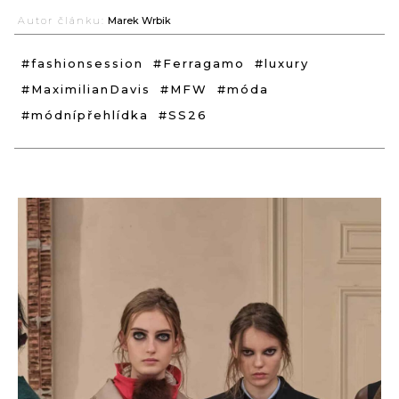
Autor článku:
Marek Wrbik
#fashionsession
#Ferragamo
#luxury
#MaximilianDavis
#MFW
#móda
#módnípřehlídka
#SS26