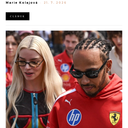
Marie Kolajová
-
21. 7. 2026
AliExpress.
ČLÁNEK