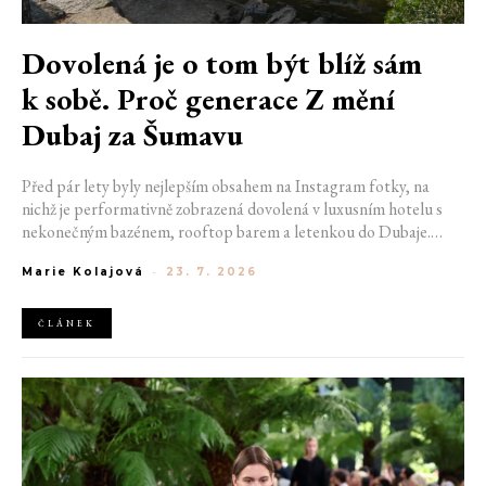
Dovolená je o tom být blíž sám
k sobě. Proč generace Z mění
Dubaj za Šumavu
Před pár lety byly nejlepším obsahem na Instagram fotky, na
nichž je performativně zobrazená dovolená v luxusním hotelu s
nekonečným bazénem, rooftop barem a letenkou do Dubaje.
Dnes sociální sítě zaplavují úplně jiné obrázky. Chata v Jizerských
Marie Kolajová
-
23. 7. 2026
horách. Ranní koupání v lomu. Výlet vlakem na Šumavu.
Nejlepším odpočinkem je jednoduše posedět s kamarády u ohně.
ČLÁNEK