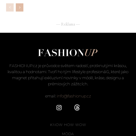
― Reklama ―
FASHIONUP.cz je průvodce světem radostí, protknutými krásou,
kvalitou a hodnotami. Tvoří ho tým lifestyle profesionálů, které jako
magnet přitahují exkluzivní novinky v módě, kráse, designu a
prémiových zážitcích.
email:
info@fashionup.cz
KNOW HOW WOW
MÓDA