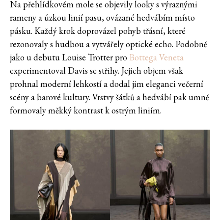
Na přehlídkovém mole se objevily looky s výraznými
rameny a úzkou linií pasu, ovázané hedvábím místo
pásku. Každý krok doprovázel pohyb třásní, které
rezonovaly s hudbou a vytvářely optické echo. Podobně
jako u debutu Louise Trotter pro
Bottega Veneta
experimentoval Davis se střihy. Jejich objem však
prohnal moderní lehkostí a dodal jim eleganci večerní
scény a barové kultury. Vrstvy šátků a hedvábí pak umně
formovaly měkký kontrast k ostrým liniím.