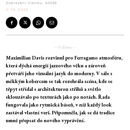
Zobrazení článku:
40056
2. 10. 2025
― Reklama ―
Maximilian Davis rozvinul pro Ferragamo atmosféru,
která dýchá energií jazzového věku a zároveň
přetváří jeho vizuální jazyk do moderny. V sále s
měkkým kobercem se tak rozehrála scéna, kde se
třpyt střídal s architekturou střihů a světlo
sklouzávalo po texturách jako po notách. Řada
fungovala jako rytmická báseň, v níž každý look
zastával vlastní verš. Připomněla, jak se dá tradice
umně přepsat do nového vyprávění.