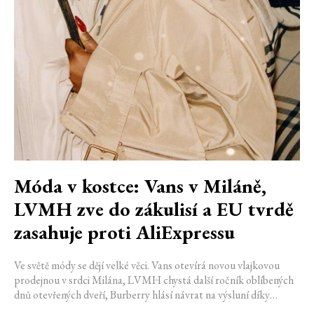
Móda v kostce: Vans v Miláně,
LVMH zve do zákulisí a EU tvrdě
zasahuje proti AliExpressu
Ve světě módy se dějí velké věci. Vans otevírá novou vlajkovou
prodejnou v srdci Milána, LVMH chystá další ročník oblíbených
dnů otevřených dveří, Burberry hlásí návrat na výsluní díky
generaci Z a Evropská unie udělila rekordní pokutu platformě