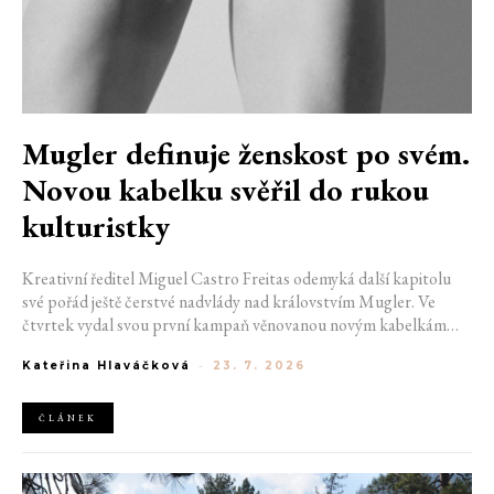
Mugler definuje ženskost po svém.
Novou kabelku svěřil do rukou
kulturistky
Kreativní ředitel Miguel Castro Freitas odemyká další kapitolu
své pořád ještě čerstvé nadvlády nad královstvím Mugler. Ve
čtvrtek vydal svou první kampaň věnovanou novým kabelkám
Aurora a Lua. Její vizuál hovoří přesně tím jazykem, s nímž návrhář
Kateřina Hlaváčková
-
23. 7. 2026
do módního domu dorazil. Umně mísí výrazy minulosti a dávných
kořenů, zatímco definuje moderní, silnou podobu ženskosti.
ČLÁNEK