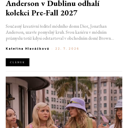
Anderson v Dublinu odhalí
kolekci Pre-Fall 2027
Současný kreativní ředitel módního domu Dior, Jonathan
Anderson, uzavře pomyslný kruh. Svou kariéru v módním
průmyslu totiž kdysi odstartoval v obchodním domě Brown
Thomas v Dublinu. Nyní se do hlavního města Irska navrátí v čele
Kateřina Hlaváčková
-
22. 7. 2026
jedné z největších luxusních značek světa. V prosinci totiž v
prostorách ikonické Trinity College odhalí očekávanou řadu Pre-
Fall 2027.
ČLÁNEK