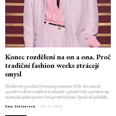
Konec rozdělení na on a ona. Proč
tradiční fashion weeks ztrácejí
smysl
Módní svět prochází výraznou proměnou. Stále více značek
opouští tradiční rozdělení na dámské a pánské řady a představuje
módu jako jeden prostor bez pevných hranic. Společné přehlídky,
propojené kolekce a rostoucí důraz na udržitelnost naznačují, že
Ema Steinerová
-
24. 7. 2026
klasické týdny módy mohou brzy vypadat úplně jinak.