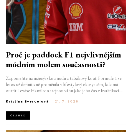
Proč je paddock F1 nejvlivnějším
módním molem současnosti?
Zapomeňte na inženýrskou nudu a tabákový kouř. Formule 1 se
letos už definitivně proměnila v lifestylový ekosystém, kde má
outfit Lewise Hamilton stejnou váhu jako jeho čas v kvalifikaci.
Díky miliardovému spojení s luxusním gigantem LVMH, vlivu
Kristína Švercelová
-
21. 7. 2026
nové generace influencerů a fenoménu manželek a partnerek
závodníků (WAGs) už F1 neprodává jen vteřiny napětí na startu,
ale příslušnost k nejrychlejší fashion komunitě světa. Jak se z
ČLÁNEK
"Racing Core" stala uniforma ulice a proč nás drama v paddocku
baví často i víc než samotné závody?