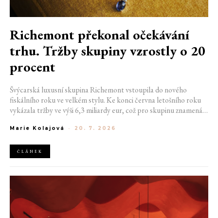
Richemont překonal očekávání
trhu. Tržby skupiny vzrostly o 20
procent
Švýcarská luxusní skupina Richemont vstoupila do nového
fiskálního roku ve velkém stylu. Ke konci června letošního roku
vykázala tržby ve výši 6,3 miliardy eur, což pro skupinu znamená
meziroční růst o 20 %. Tento úspěch ukazuje, že poptávka po
Marie Kolajová
-
20. 7. 2026
luxusním zůstává i přes přetrvávající ekonomickou nejistotu
mimořádně silná
ČLÁNEK