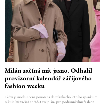
Milán začíná mít jasno. Odhalil
provizorní kalendář zářijového
fashion weeku
I když je módní scéna ponořená do zdánlivého letního spánku, v
zákulisí už začíná spřádat své plány pro podzimní vlnu fashion