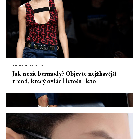
KNOW HOW WOW
Jak nosit bermudy? Objevte nejžhavější
trend, který ovládl letošní léto