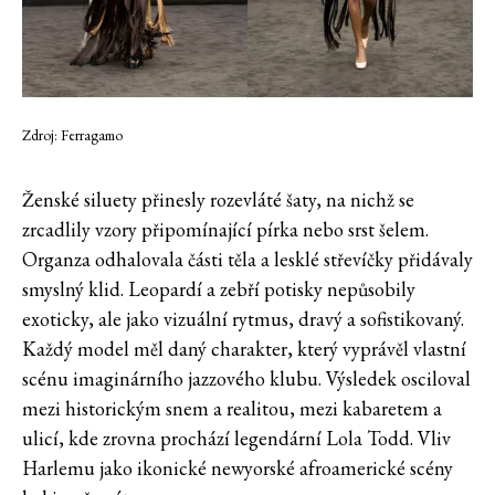
Zdroj: Ferragamo
Ženské siluety přinesly rozevláté šaty, na nichž se
zrcadlily vzory připomínající pírka nebo srst šelem.
Organza odhalovala části těla a lesklé střevíčky přidávaly
smyslný klid. Leopardí a zebří potisky nepůsobily
exoticky, ale jako vizuální rytmus, dravý a sofistikovaný.
Každý model měl daný charakter, který vyprávěl vlastní
scénu imaginárního jazzového klubu. Výsledek osciloval
mezi historickým snem a realitou, mezi kabaretem a
ulicí, kde zrovna prochází legendární Lola Todd. Vliv
Harlemu jako ikonické newyorské afroamerické scény