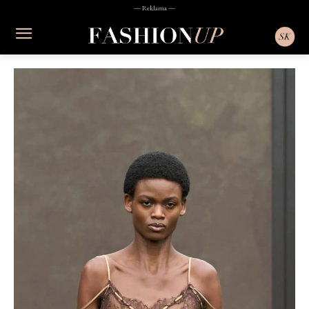
― Reklama ―