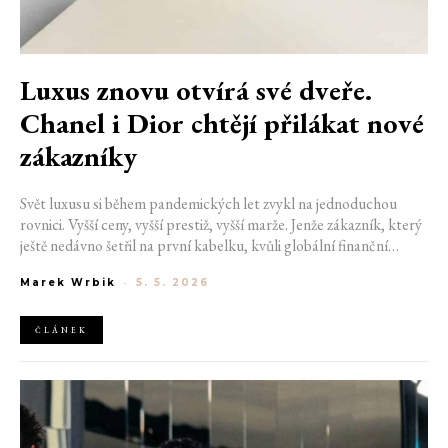
Luxus znovu otvírá své dveře.
Chanel i Dior chtějí přilákat nové
zákazníky
Svět luxusu si během pandemických let zvykl na jednoduchou
rovnici. Vyšší ceny, vyšší prestiž, vyšší marže. Jenže zákazník, který
ještě nedávno šetřil na první kabelku, kvůli globální finanční
nejistotě potichu odešel. Značky Chanel a Dior proto začínají
Marek Wrbik
-
5. 5. 2026
upravovat nabídku tak, aby se do jejich světa dalo znovu vstoupit i
jinak než přes tašku za cenu ojetého auta. Ve hře nejsou slevy, ale
nová strategie.
ČLÁNEK