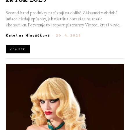
Second-hand produkty narůstají na oblibě. Zákazníci v období
inflace hledají způsoby, jak ušetřit a obrací se na resale
ekonomiku. Potvrzuje to i report platformy Vinted, která v roce
2025 zaznamenala nárůst tržeb o 38 procent. Podobný trend
Kateřina Hlaváčková
-
20. 4. 2026
sledují také firmy Depop, Vestige nebo ThredUp. Předpokládají
navíc, že válka v Íránu zájem o zboží z druhé ruky ještě posílí.
ČLÁNEK