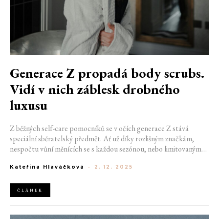
Generace Z propadá body scrubs.
Vidí v nich záblesk drobného
luxusu
Z běžných self-care pomocníků se v očích generace Z stává
speciální sběratelský předmět. Ať už díky rozlišným značkám,
nespočtu vůní měnících se s každou sezónou, nebo limitovaným
edicím, klasický peeling přitahuje v koupelně čím dál větší
Kateřina Hlaváčková
-
2. 12. 2025
pozornost. Stal se z něj drobný záblesk světa luxusu, který nabízí
okamžité uspokojení a komercí podpořený pocit sebelásky.
ČLÁNEK