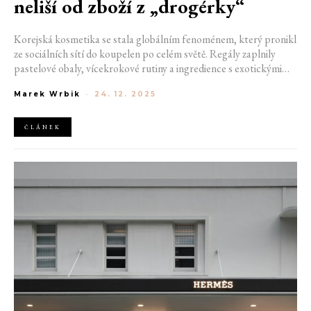
neliší od zboží z „drogérky“
Korejská kosmetika se stala globálním fenoménem, který pronikl
ze sociálních sítí do koupelen po celém světě. Regály zaplnily
pastelové obaly, vícekrokové rutiny a ingredience s exotickými
názvy. Popularita segmentu stojí na rychlosti inovací a silném
Marek Wrbik
-
24. 12. 2025
vizuálním jazyce. Otázka kvality se ale přesouvá od původu ke
složení. Právě tam začíná skutečně zajímavá debata.
ČLÁNEK