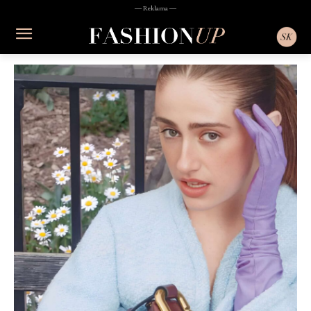
― Reklama ―