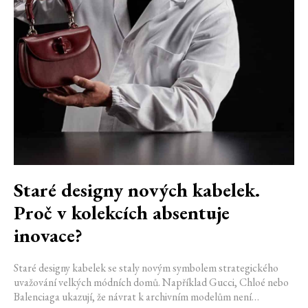
Staré designy nových kabelek.
Proč v kolekcích absentuje
inovace?
Staré designy kabelek se staly novým symbolem strategického
uvažování velkých módních domů. Například Gucci, Chloé nebo
Balenciaga ukazují, že návrat k archivním modelům není