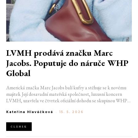
LVMH prodává značku Marc
Jacobs. Poputuje do náruče WHP
Global
Americká značka Marc Jacobs balí kufry a stěhuje se k novému
majiteli. Její dosavadní mateřská společnost, luxusní koncern
LVMH, uzavřela ve čtvrtek oficiální dohodu se skupinou WHP
Global. Důvodem k prodeji je ekonomická krize, kterou ještě
Kateřina Hlaváčková
-
15. 5. 2026
prohloubila trvající válka v Iránu. Kreativní směr módního domu
se však nezmění, v jeho čele nadále zůstává Marc Jacobs.
ČLÁNEK