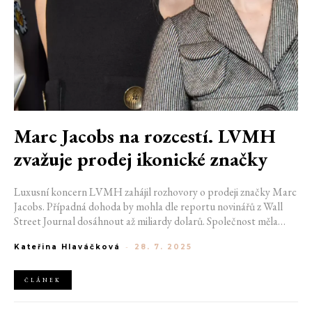
Marc Jacobs na rozcestí. LVMH
zvažuje prodej ikonické značky
Luxusní koncern LVMH zahájil rozhovory o prodeji značky Marc
Jacobs. Případná dohoda by mohla dle reportu novinářů z Wall
Street Journal dosáhnout až miliardy dolarů. Společnost měla
poradce oslovit již minulý rok. Mezi možné zájemce pak patří
Kateřina Hlaváčková
-
28. 7. 2025
firmy jako Authentic Brands, Bluestar Alliance či WHP Global.
Datum prodeje však zatím není známý.
ČLÁNEK