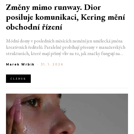
Změny mimo runway. Dior
posiluje komunikaci, Kering mění
obchodní řízení
Módní domy v posledních měsících nemění jen umělecká jména
kreativních ředitelů. Paralelně probíhají přesuny v manažerských
strukturách, které mají přímý vliv na to, jak značky fungují na
trhu. Dior posiluje komunikaci v Americe, skupina Kering
Marek Wrbik
-
31. 1. 2026
rozšiřuje vedení o novou obchodní pozici. Luxus se přeskupuje i
tam, kde změny nejsou na první pohled vidět.
ČLÁNEK