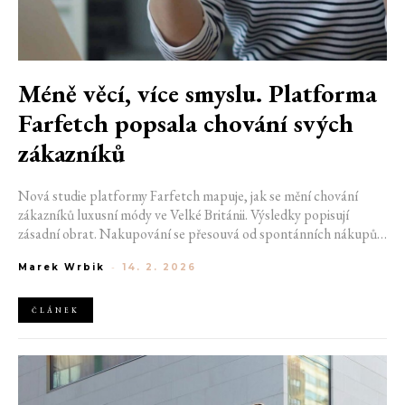
Méně věcí, více smyslu. Platforma
Farfetch popsala chování svých
zákazníků
Nová studie platformy Farfetch mapuje, jak se mění chování
zákazníků luxusní módy ve Velké Británii. Výsledky popisují
zásadní obrat. Nakupování se přesouvá od spontánních nákupů a
okázalého loga k promyšlenému výběru, dlouhé životnosti a
Marek Wrbik
-
14. 2. 2026
schopnosti nosit jeden kus opakovaně v různých situacích.
Luxusní šatník se dle výzkumu postupně proměňuje v kurátorský
projekt, v němž každá položka musí obstát funkčně, esteticky i
ČLÁNEK
finančně.