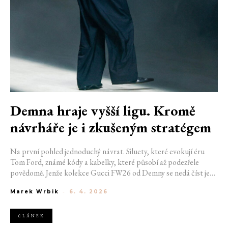
Demna hraje vyšší ligu. Kromě
návrháře je i zkušeným stratégem
Na první pohled jednoduchý návrat. Siluety, které evokují éru
Tom Ford, známé kódy a kabelky, které působí až podezřele
povědomě. Jenže kolekce Gucci FW26 od Demny se nedá číst jen
jako estetické rozhodnutí. Funguje jako přesně načasovaný tah,
Marek Wrbik
-
6. 4. 2026
jenž míří daleko za runway. V momentě, kdy módní dům Gucci
otevřeně řeší zpomalení růstu a hledá nový směr pod vedením
Lucy de Meo, přichází produkty, které se tváří nostalgicky, ve
ČLÁNEK
skutečnosti ale pracují s velmi současnou logikou trhu.