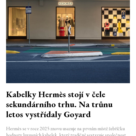
Kabelky Hermès stojí v čele
sekundárního trhu. Na trůnu
letos vystřídaly Goyard
Hermès se v roce 2025 znovu usazuje na prvním místě žebříčku
hodnoty luxusních kabelek, který tradičně sestavuje společnost