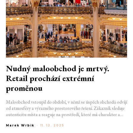
Nudný maloobchod je mrtvý.
Retail prochází extrémní
proměnou
Maloobchod vstoupil do období, v němž se úspěch obchodů odvíjí
od atmosféry a výrazného prostorového řešení. Zákazník sleduje
autenticitu místa a reaguje na prostředí, které má charakter a
jasnou identitu. Luxusní domy i fast fashion řetězce pracují s
Marek Wrbik
-
11. 12. 2025
interiérem jako s nástrojem prožívání módy. Obchody se proto