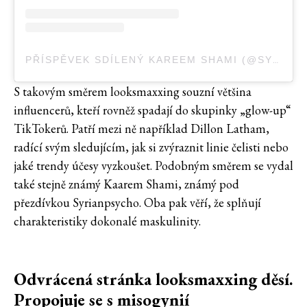
PŘÍSPĚVEK SDÍLENÝ KAREEM SHAMI (@SYRIANPSYCHO)
S takovým směrem looksmaxxing souzní většina
influencerů, kteří rovněž spadají do skupinky „glow-up“
TikTokerů. Patří mezi ně například Dillon Latham,
radící svým sledujícím, jak si zvýraznit linie čelisti nebo
jaké trendy účesy vyzkoušet. Podobným směrem se vydal
také stejně známý Kaarem Shami, známý pod
přezdívkou Syrianpsycho. Oba pak věří, že splňují
charakteristiky dokonalé maskulinity.
Odvrácená stránka looksmaxxing děsí.
Propojuje se s misogynií