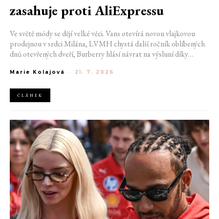
zasahuje proti AliExpressu
Ve světě módy se dějí velké věci. Vans otevírá novou vlajkovou
prodejnou v srdci Milána, LVMH chystá další ročník oblíbených
dnů otevřených dveří, Burberry hlásí návrat na výsluní díky
generaci Z a Evropská unie udělila rekordní pokutu platformě
Marie Kolajová
-
21. 7. 2026
AliExpress.
ČLÁNEK