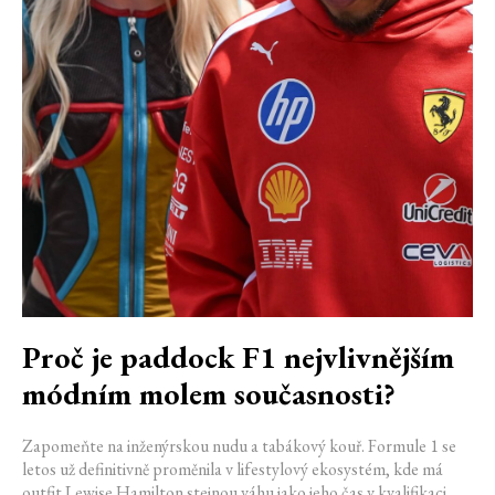
Proč je paddock F1 nejvlivnějším
módním molem současnosti?
Zapomeňte na inženýrskou nudu a tabákový kouř. Formule 1 se
letos už definitivně proměnila v lifestylový ekosystém, kde má
outfit Lewise Hamilton stejnou váhu jako jeho čas v kvalifikaci.