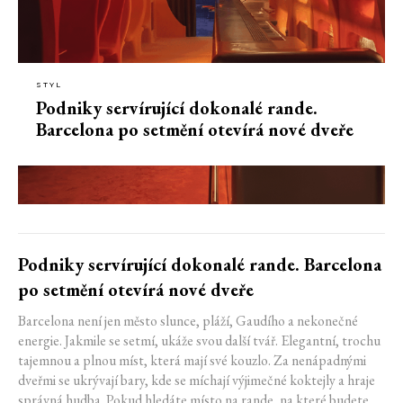
STYL
Podniky servírující dokonalé rande.
Barcelona po setmění otevírá nové dveře
Podniky servírující dokonalé rande. Barcelona
po setmění otevírá nové dveře
Barcelona není jen město slunce, pláží, Gaudího a nekonečné
energie. Jakmile se setmí, ukáže svou další tvář. Elegantní, trochu
tajemnou a plnou míst, která mají své kouzlo. Za nenápadnými
dveřmi se ukrývají bary, kde se míchají výjimečné koktejly a hraje
správná hudba. Pokud hledáte místo na rande, na které budete