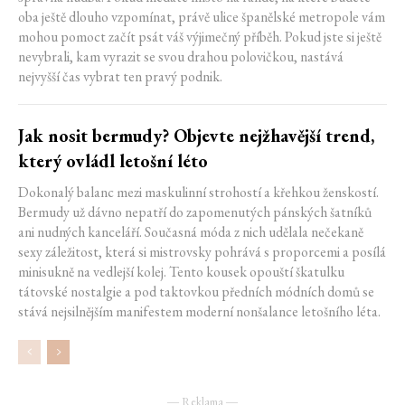
oba ještě dlouho vzpomínat, právě ulice španělské metropole vám
mohou pomoct začít psát váš výjimečný příběh. Pokud jste si ještě
nevybrali, kam vyrazit se svou drahou polovičkou, nastává
nejvyšší čas vybrat ten pravý podnik.
Jak nosit bermudy? Objevte nejžhavější trend,
který ovládl letošní léto
Dokonalý balanc mezi maskulinní strohostí a křehkou ženskostí.
Bermudy už dávno nepatří do zapomenutých pánských šatníků
ani nudných kanceláří. Současná móda z nich udělala nečekaně
sexy záležitost, která si mistrovsky pohrává s proporcemi a posílá
minisukně na vedlejší kolej. Tento kousek opouští škatulku
tátovské nostalgie a pod taktovkou předních módních domů se
stává nejsilnějším manifestem moderní nonšalance letošního léta.
― Reklama ―