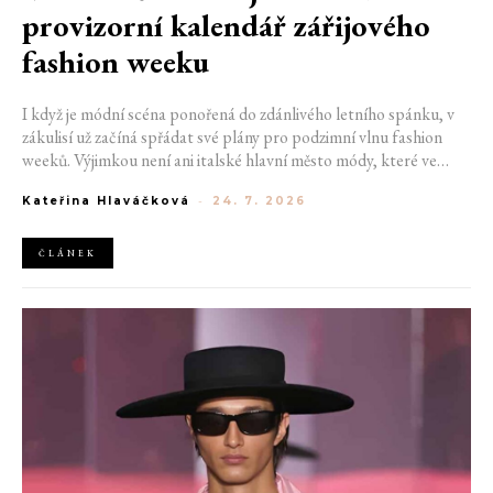
provizorní kalendář zářijového
fashion weeku
I když je módní scéna ponořená do zdánlivého letního spánku, v
zákulisí už začíná spřádat své plány pro podzimní vlnu fashion
weeků. Výjimkou není ani italské hlavní město módy, které ve
čtvrtek odhalilo provizorní kalendář chystaných show. Milán od
Kateřina Hlaváčková
-
24. 7. 2026
22. do 28. září přivítá tradiční jména, pozornost však zaměří
především na debut nových kreativních ředitelů značky
Moschino.
ČLÁNEK