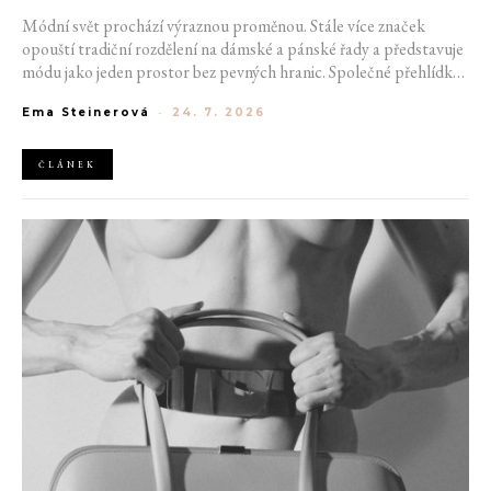
Módní svět prochází výraznou proměnou. Stále více značek
opouští tradiční rozdělení na dámské a pánské řady a představuje
módu jako jeden prostor bez pevných hranic. Společné přehlídky,
propojené kolekce a rostoucí důraz na udržitelnost naznačují, že
Ema Steinerová
-
24. 7. 2026
klasické týdny módy mohou brzy vypadat úplně jinak.
ČLÁNEK