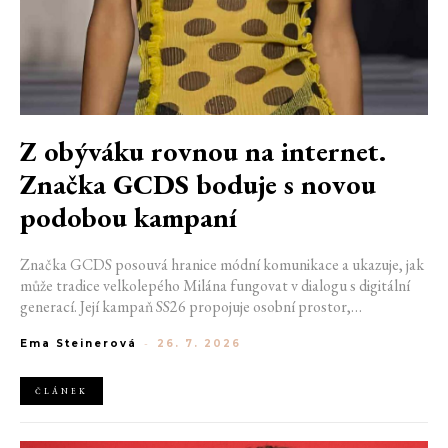
Z obýváku rovnou na internet.
Značka GCDS boduje s novou
podobou kampaní
Značka GCDS posouvá hranice módní komunikace a ukazuje, jak
může tradice velkolepého Milána fungovat v dialogu s digitální
generací. Její kampaň SS26 propojuje osobní prostor,
internetovou kulturu a hravý vizuální jazyk. Odráží způsob, jakým
Ema Steinerová
-
26. 7. 2026
dnes módu vnímáme a sdílíme. Zároveň potvrzuje schopnost
GCDS reagovat na současné kulturní trendy a vytvářet
autentické spojení mezi módou, digitálním prostředím a
ČLÁNEK
každodenním životem mladé generace.