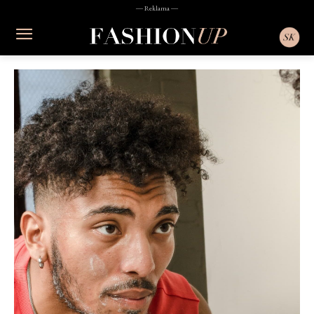
― Reklama ―