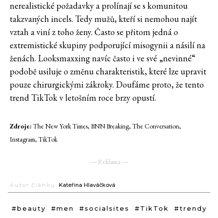
nerealistické požadavky a prolínají se s komunitou
takzvaných incels. Tedy mužů, kteří si nemohou najít
vztah a viní z toho ženy. Často se přitom jedná o
extremistické skupiny podporující misogynii a násilí na
ženách. Looksmaxxing navíc často i ve své „nevinné“
podobě usiluje o změnu charakteristik, které lze upravit
pouze chirurgickými zákroky. Doufáme proto, že tento
trend TikTok v letošním roce brzy opustí.
Zdroje:
The New York Times, BNN Breaking, The Conversation,
Instagram, TikTok
― Reklama ―
Autor článku:
Kateřina Hlaváčková
#beauty
#men
#socialsites
#TikTok
#trendy