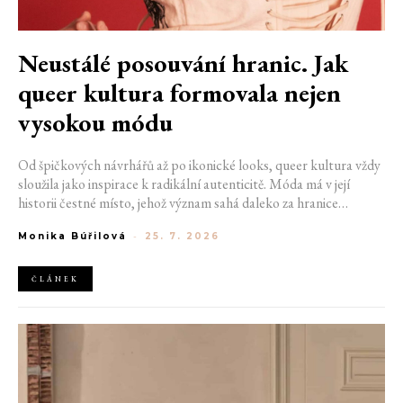
Neustálé posouvání hranic. Jak
queer kultura formovala nejen
vysokou módu
Od špičkových návrhářů až po ikonické looks, queer kultura vždy
sloužila jako inspirace k radikální autenticitě. Móda má v její
historii čestné místo, jehož význam sahá daleko za hranice
estetiky. V dobách, kdy být otevřeně queer znamenalo vystavit se
Monika Búřilová
-
25. 7. 2026
postihům a nebezpečí, fungovalo právě oblečení jako tichý jazyk.
Díky šátku, broži nebo náušnici queer lidé rozpoznali jeden
druhého a díky velkolepé ballroom scéně měli i lidé na okraji
ČLÁNEK
společnosti prostor zářit na molech. Jak se queer kultura
propsala do módního světa, který známe dnes?