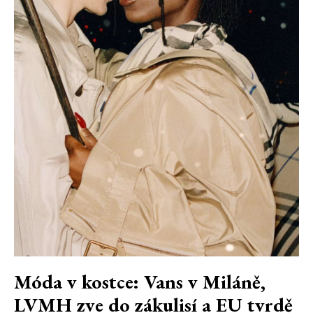
Móda v kostce: Vans v Miláně,
LVMH zve do zákulisí a EU tvrdě