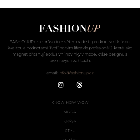
FASHIONUP.cz je průvodce světem radostí, protknutými krásou,
kvalitou a hodnotami. Tvoří ho tým lifestyle profesionálů, které jako
magnet přitahují exkluzivní novinky v módě, kráse, designu a
prémiových zážitcích.
email:
info@fashionup.cz
KNOW HOW WOW
MÓDA
KRÁSA
STYL