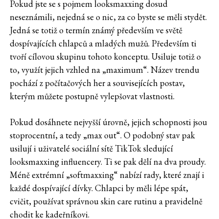
Pokud jste se s pojmem looksmaxxing dosud
neseznámili, nejedná se o nic, za co byste se měli stydět.
Jedná se totiž o termín známý především ve světě
dospívajících chlapců a mladých mužů. Především ti
tvoří cílovou skupinu tohoto konceptu. Usiluje totiž o
to, využít jejich vzhled na „maximum“. Název trendu
pochází z počítačových her a souvisejících postav,
kterým můžete postupně vylepšovat vlastnosti.
Pokud dosáhnete nejvyšší úrovně, jejich schopnosti jsou
stoprocentní, a tedy „max out“. O podobný stav pak
usilují i uživatelé sociální sítě TikTok sledující
looksmaxxing influencery. Ti se pak dělí na dva proudy.
Méně extrémní „softmaxxing“ nabízí rady, které znají i
každé dospívající dívky. Chlapci by měli lépe spát,
cvičit, používat správnou skin care rutinu a pravidelně
chodit ke kadeřníkovi.