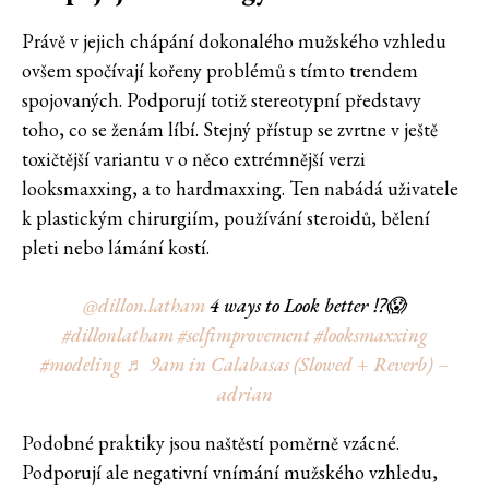
Právě v jejich chápání dokonalého mužského vzhledu
ovšem spočívají kořeny problémů s tímto trendem
spojovaných. Podporují totiž stereotypní představy
toho, co se ženám líbí. Stejný přístup se zvrtne v ještě
toxičtější variantu v o něco extrémnější verzi
looksmaxxing, a to hardmaxxing. Ten nabádá uživatele
k plastickým chirurgiím, používání steroidů, bělení
pleti nebo lámání kostí.
@dillon.latham
4 ways to Look better ⁉️😱
#dillonlatham
#selfimprovement
#looksmaxxing
#modeling
♬ 9am in Calabasas (Slowed + Reverb) –
adrian
Podobné praktiky jsou naštěstí poměrně vzácné.
Podporují ale negativní vnímání mužského vzhledu,