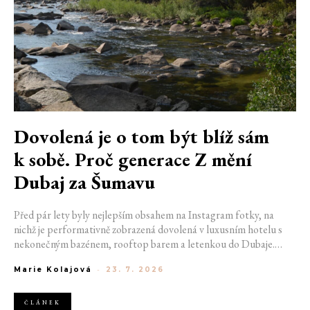
Dovolená je o tom být blíž sám
k sobě. Proč generace Z mění
Dubaj za Šumavu
Před pár lety byly nejlepším obsahem na Instagram fotky, na
nichž je performativně zobrazená dovolená v luxusním hotelu s
nekonečným bazénem, rooftop barem a letenkou do Dubaje.
Dnes sociální sítě zaplavují úplně jiné obrázky. Chata v Jizerských
Marie Kolajová
-
23. 7. 2026
horách. Ranní koupání v lomu. Výlet vlakem na Šumavu.
Nejlepším odpočinkem je jednoduše posedět s kamarády u ohně.
ČLÁNEK