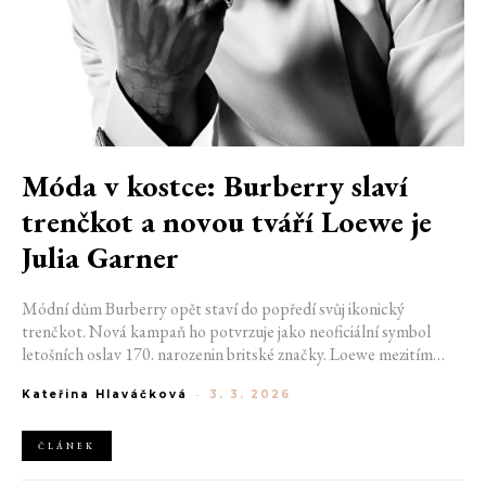
Móda v kostce: Burberry slaví
trenčkot a novou tváří Loewe je
Julia Garner
Módní dům Burberry opět staví do popředí svůj ikonický
trenčkot. Nová kampaň ho potvrzuje jako neoficiální symbol
letošních oslav 170. narozenin britské značky. Loewe mezitím
rozvádí čerstvou kreativní kapitolu, jejíž tváří se stala také
Kateřina Hlaváčková
-
3. 3. 2026
herečka Julia Garner. Chanel láká na ikonické první sportovní
unisex hodinky a New Balance i Thom Browne propagují nové
modely tenisek.
ČLÁNEK