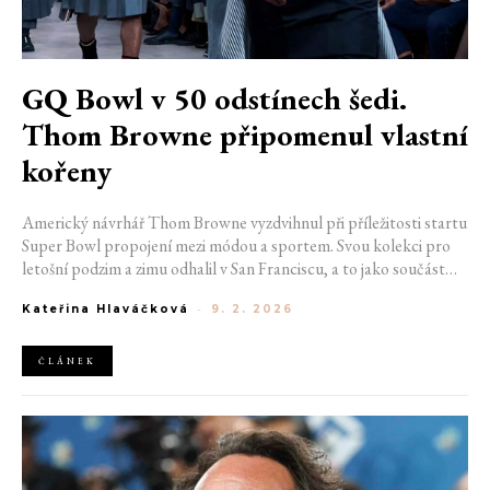
GQ Bowl v 50 odstínech šedi.
Thom Browne připomenul vlastní
kořeny
Americký návrhář Thom Browne vyzdvihnul při příležitosti startu
Super Bowl propojení mezi módou a sportem. Svou kolekci pro
letošní podzim a zimu odhalil v San Franciscu, a to jako součást
akce GQ Bowl. Ve své řadě nabídl nekonečné množství šedých
Kateřina Hlaváčková
-
9. 2. 2026
odstínů, jež podtrhovaly prvky definující jeho DNA. Designér tak
hrou s proporci umně připomněl své začátky.
ČLÁNEK