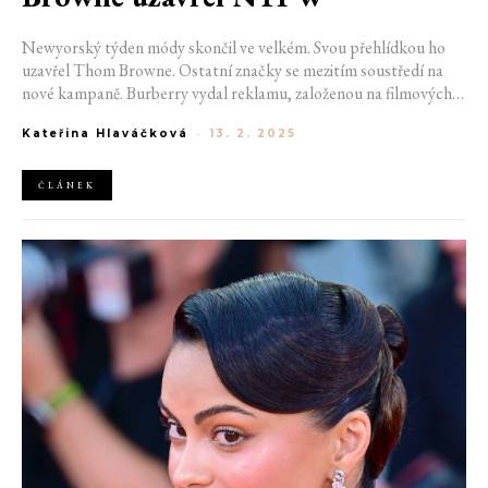
Newyorský týden módy skončil ve velkém. Svou přehlídkou ho
uzavřel Thom Browne. Ostatní značky se mezitím soustředí na
nové kampaně. Burberry vydal reklamu, založenou na filmových
romantických chvílích v Londýně. Módní dům Miu Miu pro
Kateřina Hlaváčková
-
13. 2. 2025
změnu odhalil film, vyprávějící příběh kabelky Wander a značka
DKNY do svých řad přijala Lily Moss.
ČLÁNEK