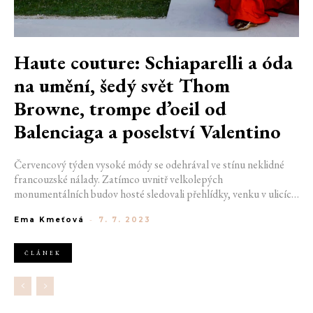
Haute couture: Schiaparelli a óda
na umění, šedý svět Thom
Browne, trompe d’oeil od
Balenciaga a poselství Valentino
Červencový týden vysoké módy se odehrával ve stínu neklidné
francouzské nálady. Zatímco uvnitř velkolepých
monumentálních budov hosté sledovali přehlídky, venku v ulicích
Paříže byly stále patrné následky několikadenních ostrých
Ema Kmeťová
-
7. 7. 2023
protestů. Pro nabitý módní kalendář to však nebyla velká
překážka, během tří dnů představili své mistrovské kolekce stálí i
hostující členové Fédération de la Haute Couture. Chybět
ČLÁNEK
nemohli Dior, Chanel ani Valentino, couture debut si vyzkoušel
Thom Browne.