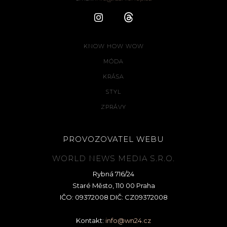
KNOW HOW WOW
MÓDA
KRÁSA
STYL
ZPRÁVY
PROVOZOVATEL WEBU
WORLD NEWS MEDIA S.R.O.
Rybná 716/24
Staré Město, 110 00 Praha
IČO: 09372008 DIČ: CZ09372008
Kontakt:
info@wn24.cz