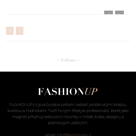
― Reklama ―
FASHIONUP.cz je průvodce světem radostí, protknutými krásou,
kvalitou a hodnotami. Tvoří ho tým lifestyle profesionálů, které jako
magnet přitahují exkluzivní novinky v módě, kráse, designu a
prémiových zážitcích.
email:
info@fashionup.cz