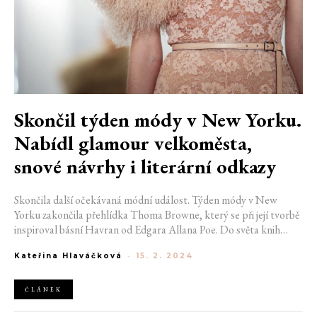
Skončil týden módy v New Yorku.
Nabídl glamour velkoměsta,
snové návrhy i literární odkazy
Skončila další očekávaná módní událost. Týden módy v New
Yorku zakončila přehlídka Thoma Browne, který se při její tvorbě
inspiroval básní Havran od Edgara Allana Poe. Do světa knih
umístila svou přehlídku i Tory Burch. Snovou show zase
Kateřina Hlaváčková
-
15. 2. 2024
představila Gabriela Hearst, zatímco Michael Kors se nechal
inspirovat velkolepými svatebními šaty své babičky.
ČLÁNEK