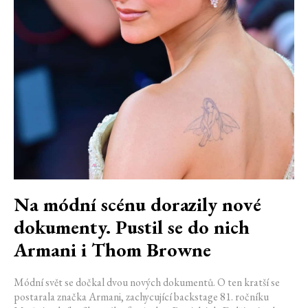
Na módní scénu dorazily nové
dokumenty. Pustil se do nich
Armani i Thom Browne
Módní svět se dočkal dvou nových dokumentů. O ten kratší se
postarala značka Armani, zachycující backstage 81. ročníku