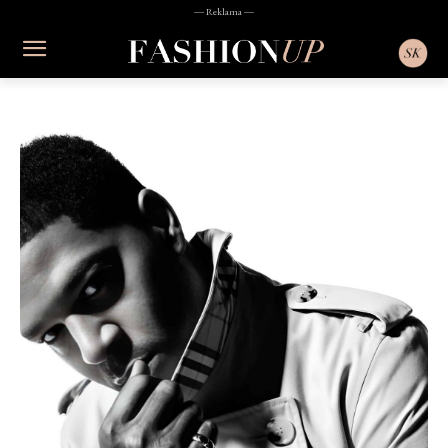
― Reklama ―