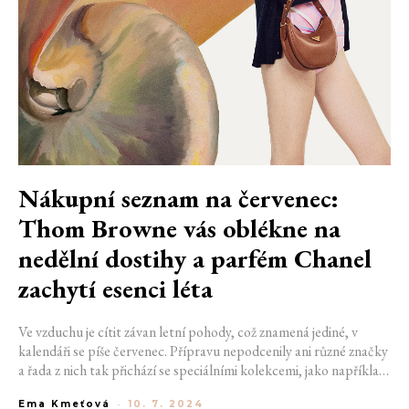
Nákupní seznam na červenec:
Thom Browne vás oblékne na
nedělní dostihy a parfém Chanel
zachytí esenci léta
Ve vzduchu je cítit závan letní pohody, což znamená jediné, v
kalendáři se píše červenec. Přípravu nepodcenily ani různé značky
a řada z nich tak přichází se speciálními kolekcemi, jako například
Thom Browne nebo Prada, a produkty, právě včas na
Ema Kmeťová
-
10. 7. 2024
dovolenkovou sezónu. Milovníky luxusní dekorativní kosmetiky