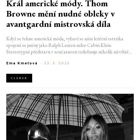
Král americké módy. Thom
Browne mění nudné obleky v
avantgardní mistrovská díla
Když se řekne americká móda, vybaví se nám ležérní estetika
spojená se jmény jako Ralph Lauren nebo Calvin Klein.
Stereotypní představu v současnosti redefinuje několik návrhářů,
avšak z davu vyčnívá hlavně jeden z nich, Thom Browne. Rodák z
Ema Kmeťová
-
23. 5. 2025
Pensylvánie, proslulý „scvrklými“ obleky, dosáhl za více než 20 let
od založení své značky módního vrcholu a my si myslíme, že byste
se s ním rozhodně měli seznámit.
ČLÁNEK