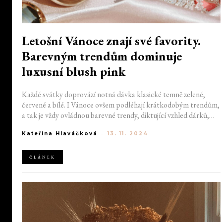
Letošní Vánoce znají své favority.
Barevným trendům dominuje
luxusní blush pink
Každé svátky doprovází notná dávka klasické temně zelené,
červené a bílé. I Vánoce ovšem podléhají krátkodobým trendům,
a tak je vždy ovládnou barevné trendy, diktující vzhled dárků,
dekorací či baněk. Mezi letošní favority patří především blush
Kateřina Hlaváčková
-
13. 11. 2024
pink, tedy jemně růžová, podtrhující luxus blížících se
svátečních dnů.
ČLÁNEK