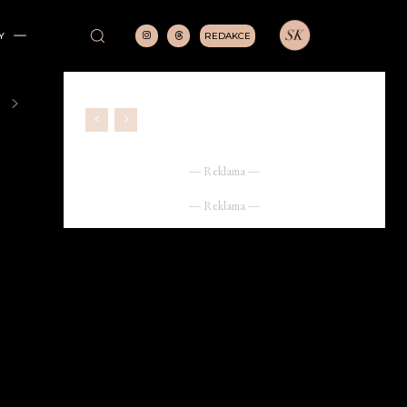
REDAKCE
Y
― Reklama ―
― Reklama ―