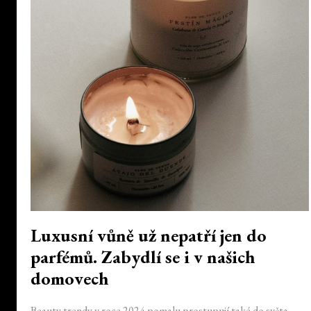
Luxusní vůně už nepatří jen do
parfémů. Zabydlí se i v našich
domovech
Beauty trendy v roce 2024 pomalu prostupují také do světa