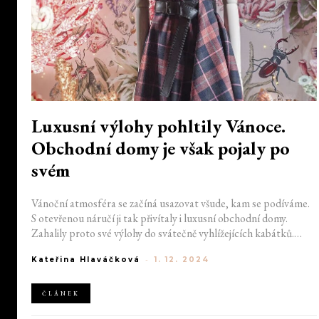
Luxusní výlohy pohltily Vánoce.
Obchodní domy je však pojaly po
svém
Vánoční atmosféra se začíná usazovat všude, kam se podíváme.
S otevřenou náručí ji tak přivítaly i luxusní obchodní domy.
Zahalily proto své výlohy do svátečně vyhlížejících kabátků.
Každý z nich však pojal blížící své svátky po svém. Objevte
Kateřina Hlaváčková
-
1. 12. 2024
kouzelné výlohy, lákající nejen na letošní Vánoce, ale i
nezapomenutelné nákupy.
ČLÁNEK