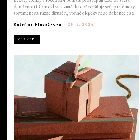
domácností. Čím dál více značek totiž rozšiřuje svůj parfémový
sortiment na různé difuzéry, vonné olejíčky nebo dokonce čisticí
prostředky. Luxusní vůně už tak dávno nepatří jen do naší
Kateřina Hlaváčková
-
29. 5. 2024
kosmetické taštičky. Provonět můžete svůj domov hned několika
způsoby.
ČLÁNEK