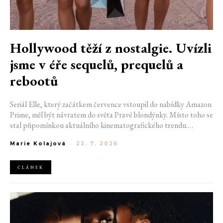
Hollywood těží z nostalgie. Uvízli
jsme v éře sequelů, prequelů a
rebootů
Seriál Elle, který začátkem července vstoupil do nabídky Amazon
Prime, měl být návratem do světa Pravé blondýnky. Místo toho se
stal připomínkou aktuálního kinematografického trendu.
Hollywoodská produkce se dnes točí v nekonečném kruhu.
Marie Kolajová
-
22. 7. 2026
Prequely, sequely, spin-offy i rebooty zaplnily kina i streamovací
platformy natolik, že se originální příběhy stávají pouhou
vzácností. Proč se filmový průmysl tak moc bojí nových nápadů?
ČLÁNEK
A můžeme si za to sami?