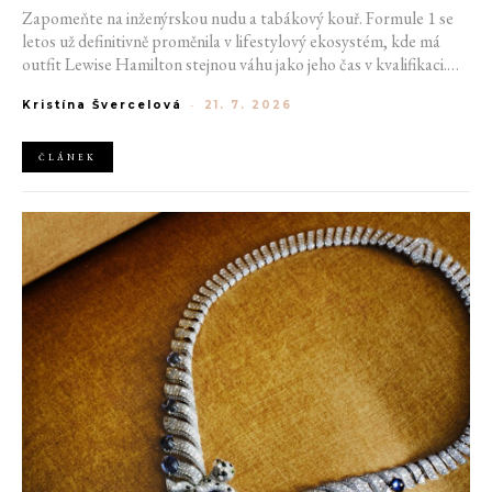
Zapomeňte na inženýrskou nudu a tabákový kouř. Formule 1 se
letos už definitivně proměnila v lifestylový ekosystém, kde má
outfit Lewise Hamilton stejnou váhu jako jeho čas v kvalifikaci.
Díky miliardovému spojení s luxusním gigantem LVMH, vlivu
Kristína Švercelová
-
21. 7. 2026
nové generace influencerů a fenoménu manželek a partnerek
závodníků (WAGs) už F1 neprodává jen vteřiny napětí na startu,
ale příslušnost k nejrychlejší fashion komunitě světa. Jak se z
ČLÁNEK
"Racing Core" stala uniforma ulice a proč nás drama v paddocku
baví často i víc než samotné závody?