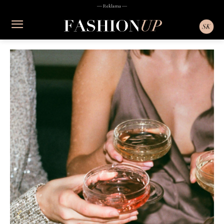
― Reklama ―