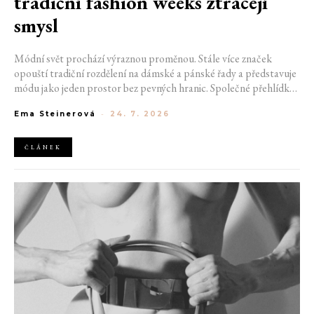
tradiční fashion weeks ztrácejí
smysl
Módní svět prochází výraznou proměnou. Stále více značek
opouští tradiční rozdělení na dámské a pánské řady a představuje
módu jako jeden prostor bez pevných hranic. Společné přehlídky,
propojené kolekce a rostoucí důraz na udržitelnost naznačují, že
Ema Steinerová
-
24. 7. 2026
klasické týdny módy mohou brzy vypadat úplně jinak.
ČLÁNEK