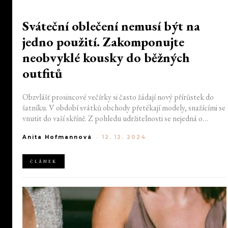
Sváteční oblečení nemusí být na
jedno použití. Zakomponujte
neobvyklé kousky do běžných
outfitů
Obzvlášť prosincové večírky si často žádají nový přírůstek do
šatníku. V období svátků obchody přetékají modely, snažícími se
vnutit do vaší skříně. Z pohledu udržitelnosti se nejedná o
nejlepší krok, avšak jestliže po nějakém takovém kousku toužíte,
Anita Hofmannová
-
12. 12. 2024
nakupujte chytře. Existuje několik variant, jak jinak nezvyklé
sváteční oblečení využít i během roku.
ČLÁNEK