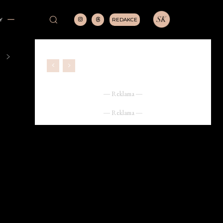
REDAKCE
Y
― Reklama ―
― Reklama ―