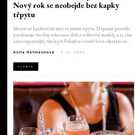
Nový rok se neobejde bez kapky
třpytu
Silvestr se každoročně nese ve jménu třpytu. Nepsané pravidlo
povzbuzuje všechny oslavence obléct si flitrové modely, a to čím
extravagantnější, tím lepší. Pokud se rovněž letos chystáte na
novoroční party, neměl by vám v šatníku chybět podobně
Anita Hofmannová
-
3. 12. 2024
výrazný kousek. Výběr je štědrý a silvestrovská tematika se
promítla nejen do šatů a sukní.
ČLÁNEK