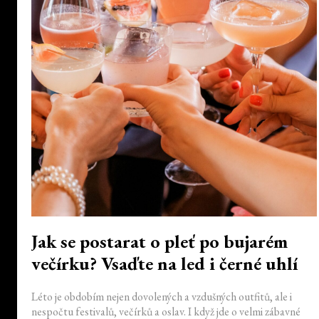
Jak se postarat o pleť po bujarém
večírku? Vsaďte na led i černé uhlí
Léto je obdobím nejen dovolených a vzdušných outfitů, ale i
nespočtu festivalů, večírků a oslav. I když jde o velmi zábavné