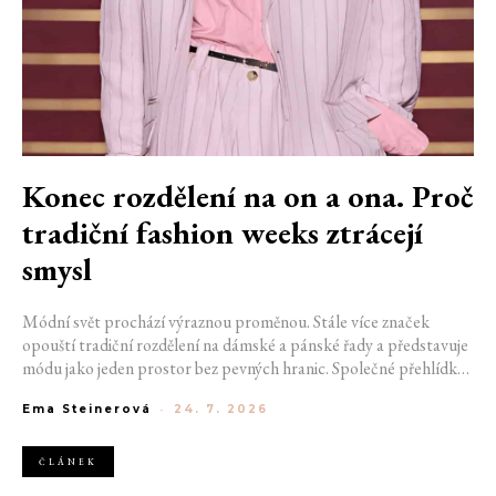
Konec rozdělení na on a ona. Proč
tradiční fashion weeks ztrácejí
smysl
Módní svět prochází výraznou proměnou. Stále více značek
opouští tradiční rozdělení na dámské a pánské řady a představuje
módu jako jeden prostor bez pevných hranic. Společné přehlídky,
propojené kolekce a rostoucí důraz na udržitelnost naznačují, že
Ema Steinerová
-
24. 7. 2026
klasické týdny módy mohou brzy vypadat úplně jinak.
ČLÁNEK