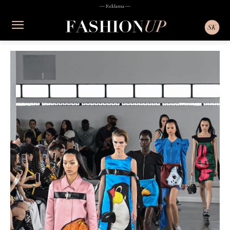
― Reklama ―