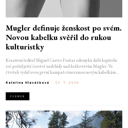
Mugler definuje ženskost po svém.
Novou kabelku svěřil do rukou
kulturistky
Kreativní ředitel Miguel Castro Freitas odemyká další kapitolu
své pořád ještě čerstvé nadvlády nad královstvím Mugler. Ve
čtvrtek vydal svou první kampaň věnovanou novým kabelkám
Aurora a Lua. Její vizuál hovoří přesně tím jazykem, s nímž návrhář
Kateřina Hlaváčková
-
23. 7. 2026
do módního domu dorazil. Umně mísí výrazy minulosti a dávných
kořenů, zatímco definuje moderní, silnou podobu ženskosti.
ČLÁNEK