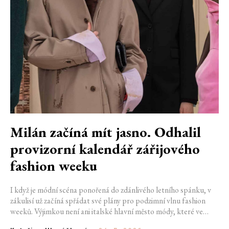
Milán začíná mít jasno. Odhalil
provizorní kalendář zářijového
fashion weeku
I když je módní scéna ponořená do zdánlivého letního spánku, v
zákulisí už začíná spřádat své plány pro podzimní vlnu fashion
weeků. Výjimkou není ani italské hlavní město módy, které ve
čtvrtek odhalilo provizorní kalendář chystaných show. Milán od