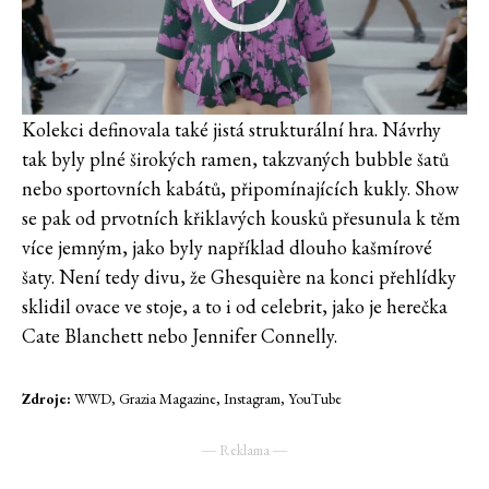
Kolekci definovala také jistá strukturální hra. Návrhy
tak byly plné širokých ramen, takzvaných bubble šatů
nebo sportovních kabátů, připomínajících kukly. Show
se pak od prvotních křiklavých kousků přesunula k těm
více jemným, jako byly například dlouho kašmírové
šaty. Není tedy divu, že Ghesquière na konci přehlídky
sklidil ovace ve stoje, a to i od celebrit, jako je herečka
Cate Blanchett nebo Jennifer Connelly.
Zdroje:
WWD, Grazia Magazine, Instagram, YouTube
― Reklama ―