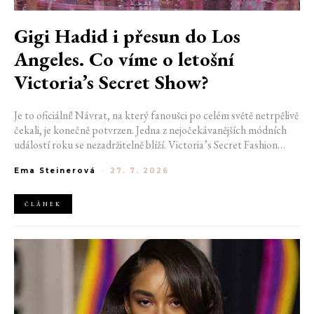
Gigi Hadid i přesun do Los
Angeles. Co víme o letošní
Victoria’s Secret Show?
Je to oficiální! Návrat, na který fanoušci po celém světě netrpělivě
čekali, je konečně potvrzen. Jedna z nejočekávanějších módních
událostí roku se nezadržitelně blíží. Victoria’s Secret Fashion
Show 2026 začíná odhalovat své první velké novinky. Pořadatelé
Ema Steinerová
-
27. 7. 2026
už potvrdili místo konání i jméno první modelky, která se letos
projde po ikonickém mole.
ČLÁNEK