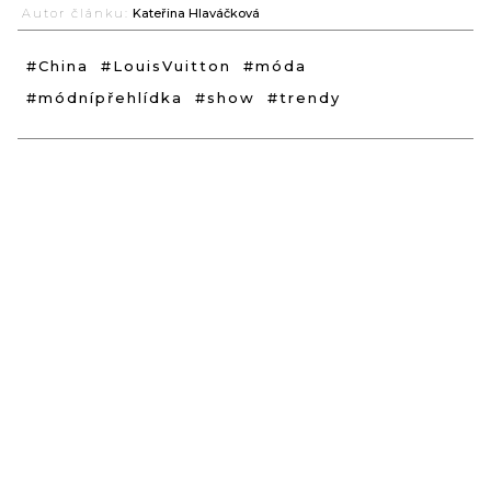
Autor článku:
Kateřina Hlaváčková
#China
#LouisVuitton
#móda
#módnípřehlídka
#show
#trendy