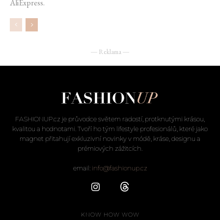
AliExpress.
― Reklama ―
FASHIONUP.cz je průvodce světem radostí, protknutými krásou,
kvalitou a hodnotami. Tvoří ho tým lifestyle profesionálů, které jako
magnet přitahují exkluzivní novinky v módě, kráse, designu a
prémiových zážitcích.
email:
info@fashionup.cz
KNOW HOW WOW