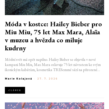
Móda v kostce: Hailey Bieber pro
Miu Miu, 75 let Max Mara, Alaïa
v muzeu a hvězda co miluje
kudrny
Módní svět má opět napilno. Hailey Bieber se objevila v nové
kampani Miu Miu, Max Mara oslavuje 75 let návratem ke svým
ikonickým kabátům, kosmetika TRESemmé sází na přirozené
kudrny v nové kampani s hercem Belmontem Cameli a v San
Marie Kolajová
-
27. 7. 2026
Franciscu připravují první velkou americkou retrospektivu
návrháře Azzedina Alaïi.
ČLÁNEK