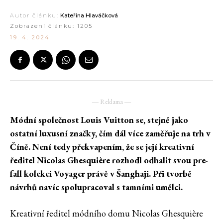
Autor článku:
Kateřina Hlaváčková
Zobrazení článku:
1205
19. 4. 2024
― Reklama ―
Módní společnost Louis Vuitton se, stejně jako
ostatní luxusní značky, čím dál více zaměřuje na trh v
Číně. Není tedy překvapením, že se její kreativní
ředitel Nicolas Ghesquière rozhodl odhalit svou pre-
fall kolekci Voyager právě v Šanghaji. Při tvorbě
návrhů navíc spolupracoval s tamními umělci.
Kreativní ředitel módního domu Nicolas Ghesquière