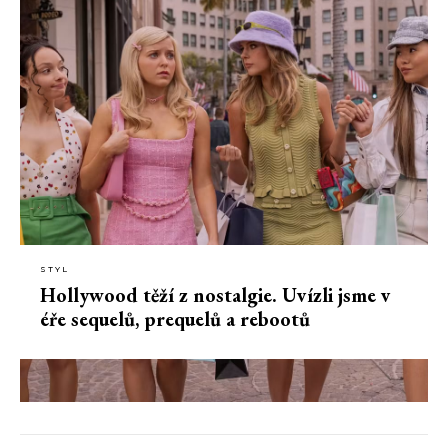
STYL
Hollywood těží z nostalgie. Uvízli jsme v
éře sequelů, prequelů a rebootů