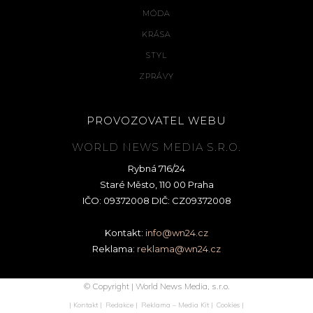
MÓDA
KRÁSA
STYL
ZPRÁVY
PROVOZOVATEL WEBU
WORLD NEWS MEDIA S.R.O.
Rybná 716/24
Staré Město, 110 00 Praha
IČO: 09372008 DIČ: CZ09372008
Kontakt:
info@wn24.cz
Reklama:
reklama@wn24.cz
© Copyright | World News Media, s.r.o.
| Kontakt |
Redakce |
Reklama – Media Kit |
Cookies |