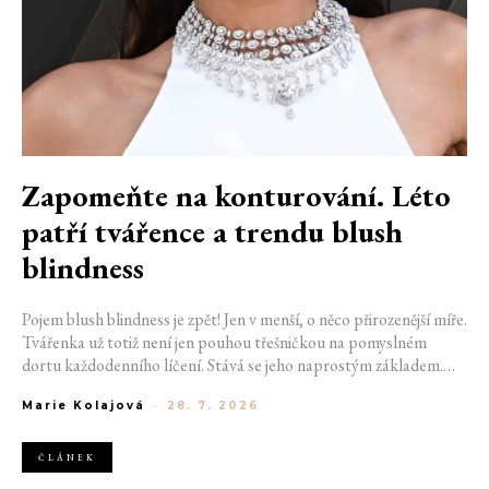
Zapomeňte na konturování. Léto
patří tvářence a trendu blush
blindness
Pojem blush blindness je zpět! Jen v menší, o něco přirozenější míře.
Tvářenka už totiž není jen pouhou třešničkou na pomyslném
dortu každodenního líčení. Stává se jeho naprostým základem.
Nahrazuje bronzer, často i rozjasňovač, a dodává obličeji svěžest,
Marie Kolajová
-
28. 7. 2026
kterou žádný jiný produkt napodobit neumí. Termín kdysi
používaný pro nechtěný make-up přešlap se tak stává aktuálním
trendem.
ČLÁNEK