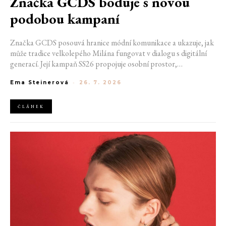
Značka GCDS boduje s novou
podobou kampaní
Značka GCDS posouvá hranice módní komunikace a ukazuje, jak
může tradice velkolepého Milána fungovat v dialogu s digitální
generací. Její kampaň SS26 propojuje osobní prostor,
internetovou kulturu a hravý vizuální jazyk. Odráží způsob, jakým
Ema Steinerová
-
26. 7. 2026
dnes módu vnímáme a sdílíme. Zároveň potvrzuje schopnost
GCDS reagovat na současné kulturní trendy a vytvářet
autentické spojení mezi módou, digitálním prostředím a
ČLÁNEK
každodenním životem mladé generace.