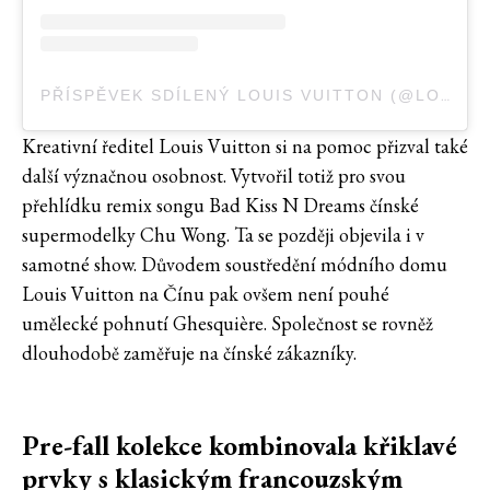
PŘÍSPĚVEK SDÍLENÝ LOUIS VUITTON (@LOUISVUITTON)
Kreativní ředitel Louis Vuitton si na pomoc přizval také
další význačnou osobnost. Vytvořil totiž pro svou
přehlídku remix songu Bad Kiss N Dreams čínské
supermodelky Chu Wong. Ta se později objevila i v
samotné show. Důvodem soustředění módního domu
Louis Vuitton na Čínu pak ovšem není pouhé
umělecké pohnutí Ghesquière. Společnost se rovněž
dlouhodobě zaměřuje na čínské zákazníky.
Pre-fall kolekce kombinovala křiklavé
prvky s klasickým francouzským