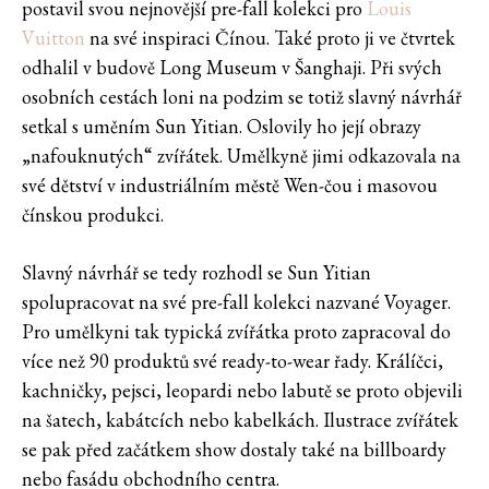
postavil svou nejnovější pre-fall kolekci pro
Louis
Vuitton
na své inspiraci Čínou. Také proto ji ve čtvrtek
odhalil v budově Long Museum v Šanghaji. Při svých
osobních cestách loni na podzim se totiž slavný návrhář
setkal s uměním Sun Yitian. Oslovily ho její obrazy
„nafouknutých“ zvířátek. Umělkyně jimi odkazovala na
své dětství v industriálním městě Wen-čou i masovou
čínskou produkci.
Slavný návrhář se tedy rozhodl se Sun Yitian
spolupracovat na své pre-fall kolekci nazvané Voyager.
Pro umělkyni tak typická zvířátka proto zapracoval do
více než 90 produktů své ready-to-wear řady. Králíčci,
kachničky, pejsci, leopardi nebo labutě se proto objevili
na šatech, kabátcích nebo kabelkách. Ilustrace zvířátek
se pak před začátkem show dostaly také na billboardy
nebo fasádu obchodního centra.