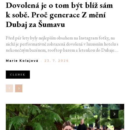
Dovolená je o tom být blíž sám
k sobě. Proč generace Z mění
Dubaj za Šumavu
Před pár lety byly nejlepším obsahem na Instagram fotky, na
nichž je performativně zobrazená dovolená v luxusním hotelu s
nekonečným bazénem, rooftop barem a letenkou do Dubaje.
Dnes sociální sítě zaplavují úplně jiné obrázky. Chata v Jizerských
Marie Kolajová
-
23. 7. 2026
horách. Ranní koupání v lomu. Výlet vlakem na Šumavu.
Nejlepším odpočinkem je jednoduše posedět s kamarády u ohně.
ČLÁNEK