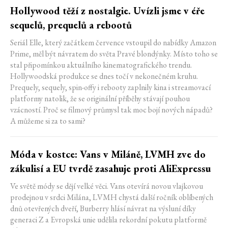
Hollywood těží z nostalgie. Uvízli jsme v éře
sequelů, prequelů a rebootů
Seriál Elle, který začátkem července vstoupil do nabídky Amazon
Prime, měl být návratem do světa Pravé blondýnky. Místo toho se
stal připomínkou aktuálního kinematografického trendu.
Hollywoodská produkce se dnes točí v nekonečném kruhu.
Prequely, sequely, spin-offy i rebooty zaplnily kina i streamovací
platformy natolik, že se originální příběhy stávají pouhou
vzácností. Proč se filmový průmysl tak moc bojí nových nápadů?
A můžeme si za to sami?
Móda v kostce: Vans v Miláně, LVMH zve do
zákulisí a EU tvrdě zasahuje proti AliExpressu
Ve světě módy se dějí velké věci. Vans otevírá novou vlajkovou
prodejnou v srdci Milána, LVMH chystá další ročník oblíbených
dnů otevřených dveří, Burberry hlásí návrat na výsluní díky
generaci Z a Evropská unie udělila rekordní pokutu platformě