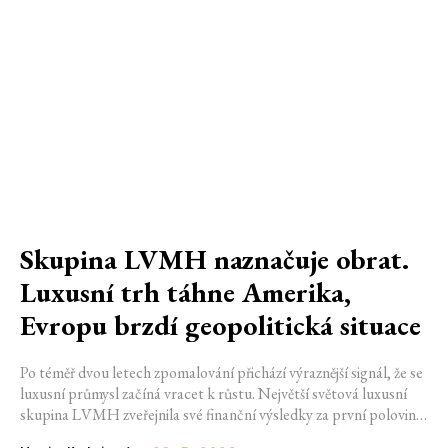
Skupina LVMH naznačuje obrat.
Luxusní trh táhne Amerika,
Evropu brzdí geopolitická situace
Po téměř dvou letech zpomalování přichází výraznější signál, že se
luxusní průmysl začíná vracet k růstu. Největší světová luxusní
skupina LVMH zveřejnila své finanční výsledky za první polovinu
roku 2026, které ukazují zrychlení ve druhém čtvrtletí i návrat