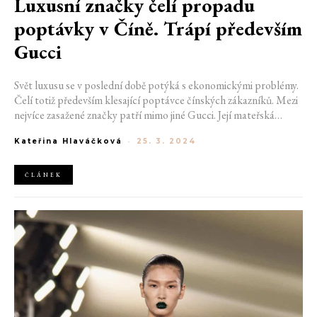
Luxusní značky čelí propadu
poptávky v Číně. Trápí především
Gucci
Svět luxusu se v poslední době potýká s ekonomickými problémy.
Čelí totiž především klesající poptávce čínských zákazníků. Mezi
nejvíce zasažené značky patří mimo jiné Gucci. Její mateřská
společnost Kering totiž oznámila, že její prodeje v Číně se v
Kateřina Hlaváčková
-
25. 3. 2024
posledním čtvrtletí zásadně propadly.
ČLÁNEK