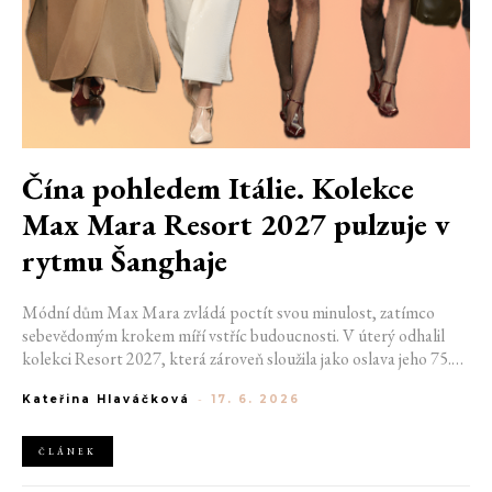
Čína pohledem Itálie. Kolekce
Max Mara Resort 2027 pulzuje v
rytmu Šanghaje
Módní dům Max Mara zvládá poctít svou minulost, zatímco
sebevědomým krokem míří vstříc budoucnosti. V úterý odhalil
kolekci Resort 2027, která zároveň sloužila jako oslava jeho 75.
výročí. Za cílovou destinaci si tentokrát vybral...
Kateřina Hlaváčková
-
17. 6. 2026
ČLÁNEK