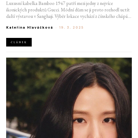
Luxusní kabelka Bamboo 1947 patří mezi jedny z nejvíce
ikonických produktů Gucci. Módní dům se ji proto rozhodl uctít
další výstavou v Šanghaji. Výběr lokace vychází z čínského chápání
bambusu jako symbolu ctnosti a vytrvalosti. Italská značka
Kateřina Hlaváčková
-
19. 3. 2025
kabelku v metropoli již jednou představila, a to před dvěma roky
na exhibici Gucci Cosmos.
ČLÁNEK