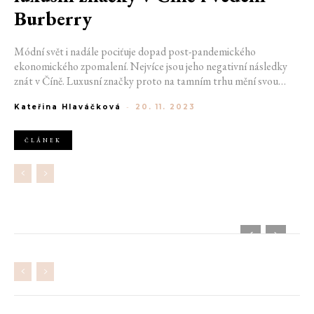
Burberry
Módní svět i nadále pociťuje dopad post-pandemického
ekonomického zpomalení. Nejvíce jsou jeho negativní následky
znát v Číně. Luxusní značky proto na tamním trhu mění svou
dosavadní strategii. Místo střední třídy se zaměřují na nejbohatší
Kateřina Hlaváčková
-
20. 11. 2023
zákazníky. O něco větší výzvě pak bude v nadcházejícím období
čelit také módní společnost Burberry.
ČLÁNEK