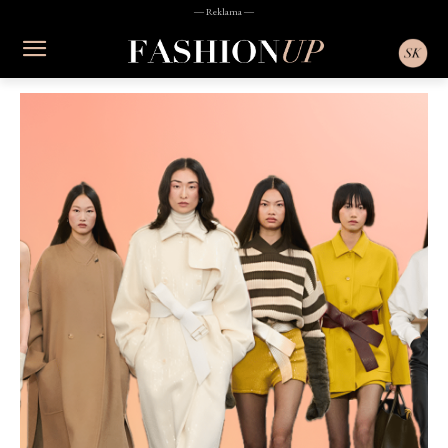
― Reklama ―