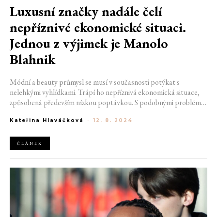
Luxusní značky nadále čelí
nepříznivé ekonomické situaci.
Jednou z výjimek je Manolo
Blahnik
Módní a beauty průmysl se musí v současnosti potýkat s
nelehkými vyhlídkami. Trápí ho nepříznivá ekonomická situace,
způsobená především nízkou poptávkou. S podobnými problémy
se setkala také značka E.l.f. nebo luxusní skupina Capri Holdings.
Kateřina Hlaváčková
-
12. 8. 2024
Jednou z výjimek je naopak Manolo Blahnik. Nadějný je také
červencový vzrůst spotřebitelských cen v Číně.
ČLÁNEK