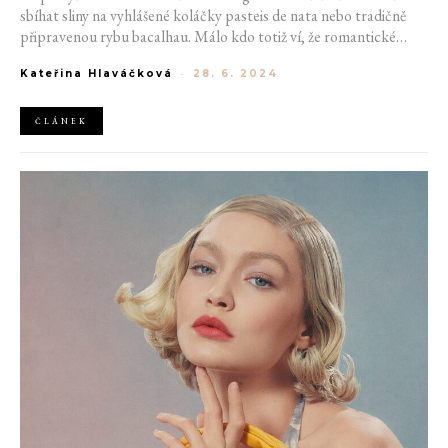
sbíhat sliny na vyhlášené koláčky pasteis de nata nebo tradičně
připravenou rybu bacalhau. Málo kdo totiž ví, že romantické
kopcovité ulice Lisabonu ukrývají i o něco méně známý
Kateřina Hlaváčková
-
28. 6. 2024
gastronomický zážitek. Seznamte se s underground čínskými
restauracemi.
ČLÁNEK