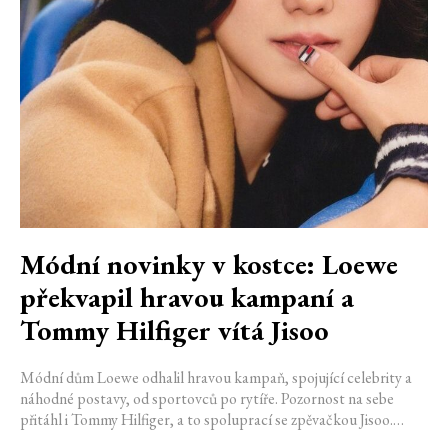
Módní novinky v kostce: Loewe
překvapil hravou kampaní a
Tommy Hilfiger vítá Jisoo
Módní dům Loewe odhalil hravou kampaň, spojující celebrity a
náhodné postavy, od sportovců po rytíře. Pozornost na sebe
přitáhl i Tommy Hilfiger, a to spoluprací se zpěvačkou Jisoo.
Florencie v květnu přivítá cruise kolekci Gucci a Šanghaj zase v