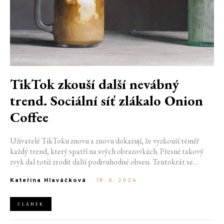
TikTok zkouší další nevábný
trend. Sociální síť zlákalo Onion
Coffee
Uživatelé TikToku znovu a znovu dokazují, že vyzkouší téměř
každý trend, který spatří na svých obrazovkách. Přesně takový
zvyk dal totiž zrodit další podivuhodné obsesi. Tentokrát se
milovníkům neobvyklých ingrediencí zalíbilo takzvané Onion
Kateřina Hlaváčková
-
18. 6. 2024
Coffee, tedy káva s mlékem a jarní cibulkou.
ČLÁNEK