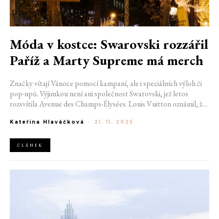
Móda v kostce: Swarovski rozzářil
Paříž a Marty Supreme má merch
Značky vítají Vánoce pomocí kampaní, ale i speciálních výloh či
pop-upů. Výjimkou není ani společnost Swarovski, jež letos
rozsvítila Avenue des Champs-Élysées. Louis Vuitton oznámil, že
cruise kolekci pro rok 2027 odhalí v New Yorku. Dr. Martens a
Kateřina Hlaváčková
-
21. 11. 2025
Marc Jacobs revidují Kiki Boot a Nike servíruje polívku v Číně.
Timothée Chalamet vydal merch k filmu Marty Supreme.
ČLÁNEK