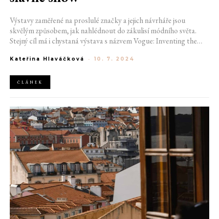
Výstavy zaměřené na proslulé značky a jejich návrháře jsou
skvělým způsobem, jak nahlédnout do zákulisí módního světa.
Stejný cíl má i chystaná výstava s názvem Vogue: Inventing the
Runway, zaměřená na nejslavnější přehlídky. Francie zase přivítá
Kateřina Hlaváčková
-
10. 7. 2024
exhibici o ikonických botách Jean Paul Gaultier a Japonsko
pohostí sérii vintage Gucci Bamboo kabelek.
ČLÁNEK