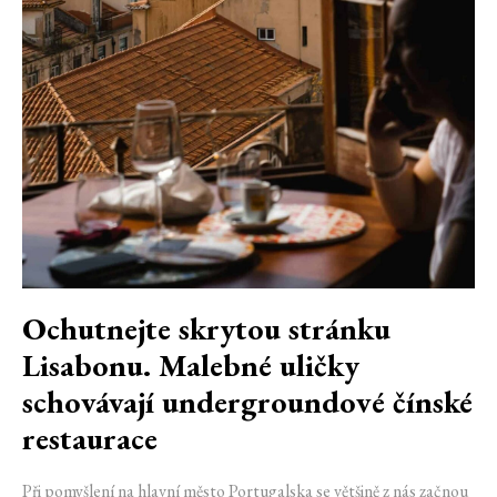
Ochutnejte skrytou stránku
Lisabonu. Malebné uličky
schovávají undergroundové čínské
restaurace
Při pomyšlení na hlavní město Portugalska se většině z nás začnou