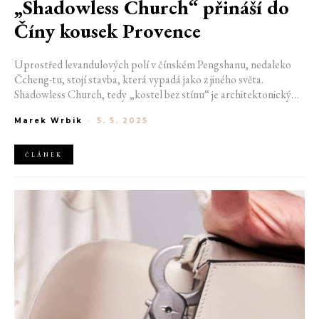
„Shadowless Church“ přináší do
Číny kousek Provence
Uprostřed levandulových polí v čínském Pengshanu, nedaleko
Čcheng-tu, stojí stavba, která vypadá jako z jiného světa.
Shadowless Church, tedy „kostel bez stínu“ je architektonický
zázrak, spojující francouzský šarm, čínskou preciznost a
Marek Wrbik
-
5. 5. 2025
ekologické myšlení do dechberoucího celku. Minimalistický
design se v něm snoubí s romantikou a světlo se stává hlavním
stavebním materiálem.
ČLÁNEK