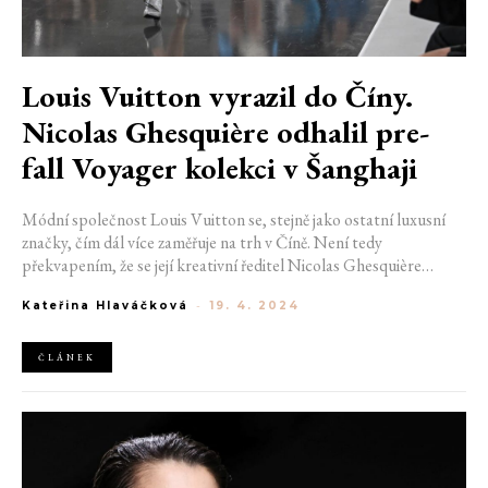
Louis Vuitton vyrazil do Číny.
Nicolas Ghesquière odhalil pre-
fall Voyager kolekci v Šanghaji
Módní společnost Louis Vuitton se, stejně jako ostatní luxusní
značky, čím dál více zaměřuje na trh v Číně. Není tedy
překvapením, že se její kreativní ředitel Nicolas Ghesquière
rozhodl odhalit svou pre-fall kolekci Voyager právě v Šanghaji. Při
Kateřina Hlaváčková
-
19. 4. 2024
tvorbě návrhů navíc spolupracoval s tamními umělci.
ČLÁNEK