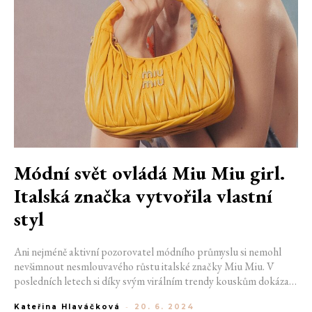
Módní svět ovládá Miu Miu girl.
Italská značka vytvořila vlastní
styl
Ani nejméně aktivní pozorovatel módního průmyslu si nemohl
nevšimnout nesmlouvavého růstu italské značky Miu Miu. V
posledních letech si díky svým virálním trendy kouskům dokázala
vybudovat nejen základnu věrných zákazníků, ale také vlastní styl.
Kateřina Hlaváčková
-
20. 6. 2024
Seznamte se s Miu Miu girl.