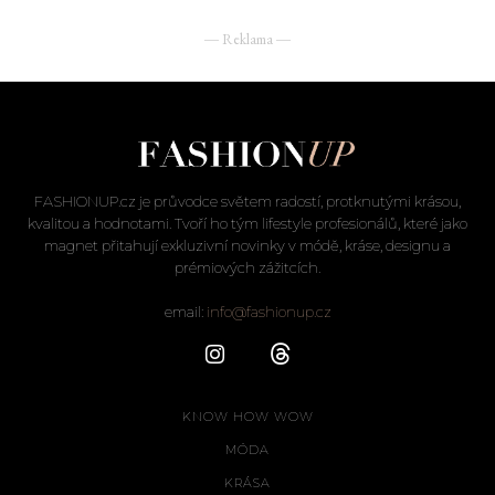
― Reklama ―
FASHIONUP.cz je průvodce světem radostí, protknutými krásou,
kvalitou a hodnotami. Tvoří ho tým lifestyle profesionálů, které jako
magnet přitahují exkluzivní novinky v módě, kráse, designu a
prémiových zážitcích.
email:
info@fashionup.cz
KNOW HOW WOW
MÓDA
KRÁSA