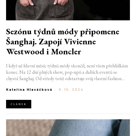
Sezónu týdnů módy připomene
Šanghaj. Zapojí Vivienne
Westwood i Moncler
I když už hlavní měsíc týdnů módy skončil, není všem přehlídkám
konec. Na 12 dní plných show, pop-upů a dalších eventů se
chystá Šanghaj. Od středy totiž odstartuje svůj vlastní fashion
week. Jeho očekávanou součástí je především show od Vivienne
Kateřina Hlaváčková
-
9. 10. 2024
Westwood nebo speciální akce Genius z dílny Moncler.
ČLÁNEK