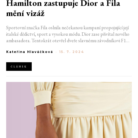
Hamilton zastupuje Dior a Fila
mění vizáž
Sportovní značka Fila oslnila nečekanou kampaní propojující její
italské dědictví, sport a vysokou módu. Dior zase přivítal nového
ambasadora. Tentokrát otevřel dveře slavnému závodníkovi F1
Lewis Hamilton. Karl Lagerfeld chystá kolekci hodinek a šperků
Kateřina Hlaváčková
-
15. 7. 2024
ve spolupráci s Morellato a módní průmysl znepokojily zprávy o
zpomalující čínské ekonomice.
ČLÁNEK