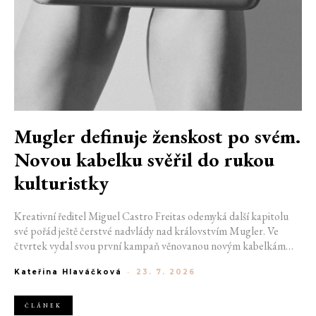
Mugler definuje ženskost po svém.
Novou kabelku svěřil do rukou
kulturistky
Kreativní ředitel Miguel Castro Freitas odemyká další kapitolu
své pořád ještě čerstvé nadvlády nad královstvím Mugler. Ve
čtvrtek vydal svou první kampaň věnovanou novým kabelkám
Aurora a Lua. Její vizuál hovoří přesně tím jazykem, s nímž návrhář
Kateřina Hlaváčková
-
23. 7. 2026
do módního domu dorazil. Umně mísí výrazy minulosti a dávných
kořenů, zatímco definuje moderní, silnou podobu ženskosti.
ČLÁNEK