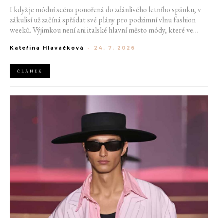
I když je módní scéna ponořená do zdánlivého letního spánku, v
zákulisí už začíná spřádat své plány pro podzimní vlnu fashion
weeků. Výjimkou není ani italské hlavní město módy, které ve
čtvrtek odhalilo provizorní kalendář chystaných show. Milán od
Kateřina Hlaváčková
-
24. 7. 2026
22. do 28. září přivítá tradiční jména, pozornost však zaměří
především na debut nových kreativních ředitelů značky
Moschino.
ČLÁNEK