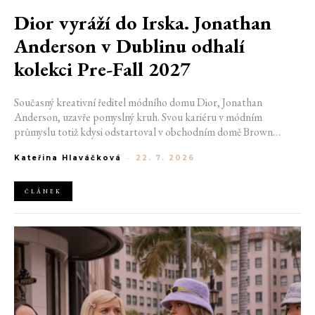
Dior vyráží do Irska. Jonathan
Anderson v Dublinu odhalí
kolekci Pre-Fall 2027
Současný kreativní ředitel módního domu Dior, Jonathan
Anderson, uzavře pomyslný kruh. Svou kariéru v módním
průmyslu totiž kdysi odstartoval v obchodním domě Brown
Thomas v Dublinu. Nyní se do hlavního města Irska navrátí v čele
Kateřina Hlaváčková
-
22. 7. 2026
jedné z největších luxusních značek světa. V prosinci totiž v
prostorách ikonické Trinity College odhalí očekávanou řadu Pre-
Fall 2027.
ČLÁNEK