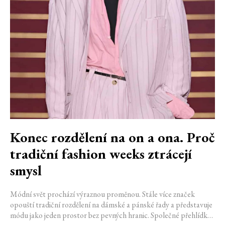
Konec rozdělení na on a ona. Proč
tradiční fashion weeks ztrácejí
smysl
Módní svět prochází výraznou proměnou. Stále více značek
opouští tradiční rozdělení na dámské a pánské řady a představuje
módu jako jeden prostor bez pevných hranic. Společné přehlídky,