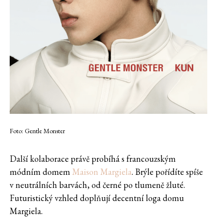
Foto: Gentle Monster
Další kolaborace právě probíhá s francouzským
módním domem
Maison Margiela
. Brýle pořídíte spíše
v neutrálních barvách, od černé po tlumeně žluté.
Futuristický vzhled doplňují decentní loga domu
Margiela.