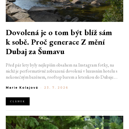
Dovolená je o tom být blíž sám
k sobě. Proč generace Z mění
Dubaj za Šumavu
Před pár lety byly nejlepším obsahem na Instagram fotky, na
nichž je performativně zobrazená dovolená v luxusním hotelu s
nekonečným bazénem, rooftop barem a letenkou do Dubaje.
Dnes sociální sítě zaplavují úplně jiné obrázky. Chata v Jizerských
Marie Kolajová
-
23. 7. 2026
horách. Ranní koupání v lomu. Výlet vlakem na Šumavu.
Nejlepším odpočinkem je jednoduše posedět s kamarády u ohně.
ČLÁNEK