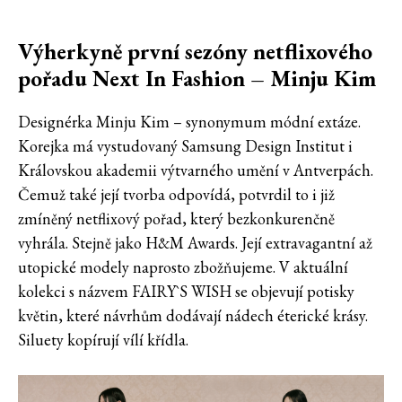
Výherkyně první sezóny netflixového
pořadu Next In Fashion – Minju Kim
Designérka Minju Kim – synonymum módní extáze.
Korejka má vystudovaný Samsung Design Institut i
Královskou akademii výtvarného umění v Antverpách.
Čemuž také její tvorba odpovídá, potvrdil to i již
zmíněný netflixový pořad, který bezkonkurenčně
vyhrála. Stejně jako H&M Awards. Její extravagantní až
utopické modely naprosto zbožňujeme. V aktuální
kolekci s názvem FAIRY`S WISH se objevují potisky
květin, které návrhům dodávají nádech éterické krásy.
Siluety kopírují vílí křídla.