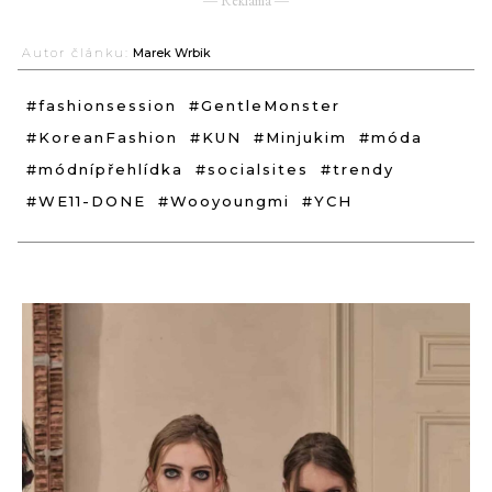
― Reklama ―
Autor článku:
Marek Wrbik
#fashionsession
#GentleMonster
#KoreanFashion
#KUN
#Minjukim
#móda
#módnípřehlídka
#socialsites
#trendy
#WE11-DONE
#Wooyoungmi
#YCH