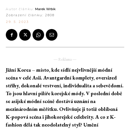
Autor článku:
Marek Wrbik
Zobrazení článku:
2808
29. 5. 2023
― Reklama ―
Jižní Korea – místo, kde sídlí nejvlivnější módní
scéna v celé Asii. Avantgardní komplety, oversized
střihy, dokonalé vrstvení, individualita a sebevědomí.
To jsou hlavní pilíře korejské módy. V poslední době
se asijské módní scéně dostává uznání na
mezinárodním měřítku. Ovlivňuje ji totiž oblíbená
K-popová scéna i jihokorejské celebrity. A co z K-
fashion dělá tak neodolatelný styl? Umění