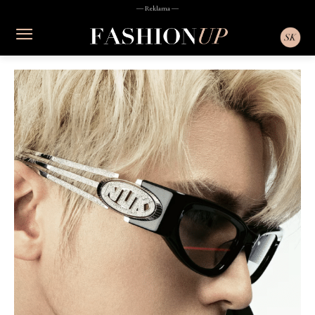
― Reklama ―