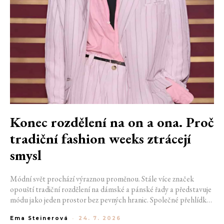
Konec rozdělení na on a ona. Proč
tradiční fashion weeks ztrácejí
smysl
Módní svět prochází výraznou proměnou. Stále více značek
opouští tradiční rozdělení na dámské a pánské řady a představuje
módu jako jeden prostor bez pevných hranic. Společné přehlídky,
propojené kolekce a rostoucí důraz na udržitelnost naznačují, že
Ema Steinerová
-
24. 7. 2026
klasické týdny módy mohou brzy vypadat úplně jinak.