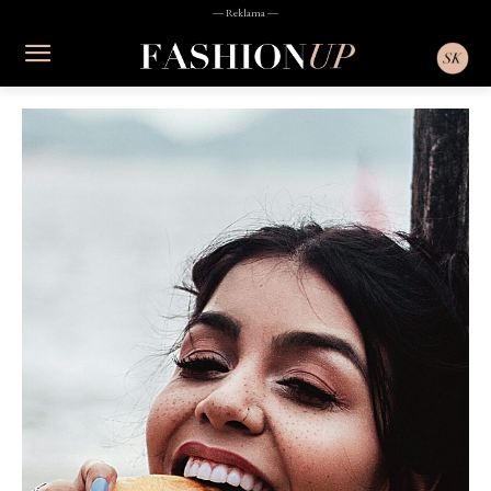
― Reklama ―