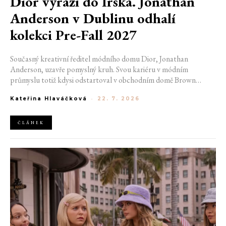
Dior vyráží do Irska. Jonathan
Anderson v Dublinu odhalí
kolekci Pre-Fall 2027
Současný kreativní ředitel módního domu Dior, Jonathan
Anderson, uzavře pomyslný kruh. Svou kariéru v módním
průmyslu totiž kdysi odstartoval v obchodním domě Brown
Thomas v Dublinu. Nyní se do hlavního města Irska navrátí v čele
Kateřina Hlaváčková
-
22. 7. 2026
jedné z největších luxusních značek světa. V prosinci totiž v
prostorách ikonické Trinity College odhalí očekávanou řadu Pre-
Fall 2027.
ČLÁNEK