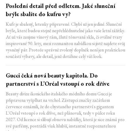
Poslední detail před odletem. Jaké sluneční
brýle sbalíte do kufru vy?
Kufr je sbalený, letenky připravené. Chybí už jen jediné. Sluneční
brýle, které budou stejně nepřehlédnutelné jako vaše letní zážitky.
Ať už vás zaujme vínový rám, žlutě tónovaná skla, či oválné tvary
inspirované 90. lety, mezi rozmanitou nabídkou si jistě najdete svůj
vysněný pár. Protože správně zvolený doplněk není jen praktickou
součástí výbavy, ale detail, jenž dotáhne celý váš look.
Gucci čeká nová beauty kapitola. Do
partnerství s L’Oréal vstoupí o rok dříve
Beauty divize ikonického italského módního domu Gucci je
připravena vyšplhat na vrchol. Zástupci značky začátkem
července oznámili, že do chystaného partnerství s gigantem
L'Oréal vstoupí o rok dříve, než plánovali, tedy v půlce roku
2027. Od licence si slibují obnovu nabídky, která je sice známá pro
své parfémy, postrádá však hlubší, instantně rozpoznatelnou