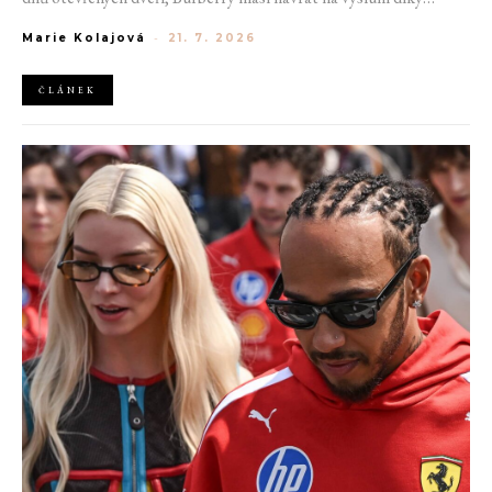
generaci Z a Evropská unie udělila rekordní pokutu platformě
Marie Kolajová
-
21. 7. 2026
AliExpress.
ČLÁNEK