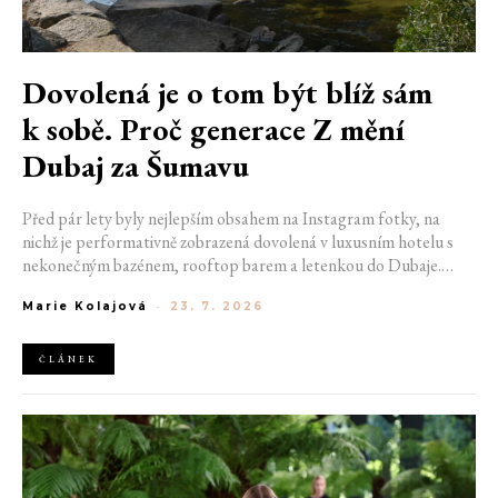
Dovolená je o tom být blíž sám
k sobě. Proč generace Z mění
Dubaj za Šumavu
Před pár lety byly nejlepším obsahem na Instagram fotky, na
nichž je performativně zobrazená dovolená v luxusním hotelu s
nekonečným bazénem, rooftop barem a letenkou do Dubaje.
Dnes sociální sítě zaplavují úplně jiné obrázky. Chata v Jizerských
Marie Kolajová
-
23. 7. 2026
horách. Ranní koupání v lomu. Výlet vlakem na Šumavu.
Nejlepším odpočinkem je jednoduše posedět s kamarády u ohně.
ČLÁNEK