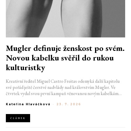
Mugler definuje ženskost po svém.
Novou kabelku svěřil do rukou
kulturistky
Kreativní ředitel Miguel Castro Freitas odemyká další kapitolu
své pořád ještě čerstvé nadvlády nad královstvím Mugler. Ve
čtvrtek vydal svou první kampaň věnovanou novým kabelkám
Aurora a Lua. Její vizuál hovoří přesně tím jazykem, s nímž návrhář
Kateřina Hlaváčková
-
23. 7. 2026
do módního domu dorazil. Umně mísí výrazy minulosti a dávných
kořenů, zatímco definuje moderní, silnou podobu ženskosti.
ČLÁNEK