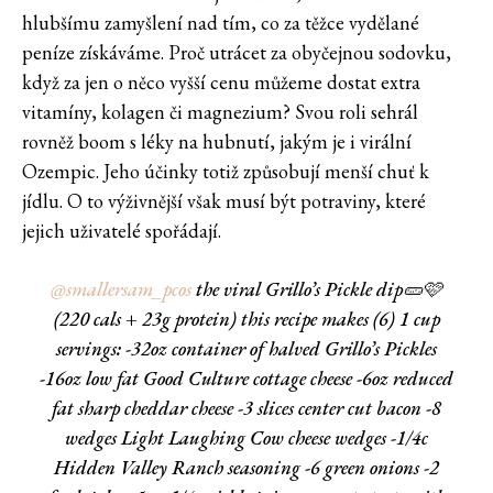
hlubšímu zamyšlení nad tím, co za těžce vydělané
peníze získáváme. Proč utrácet za obyčejnou sodovku,
když za jen o něco vyšší cenu můžeme dostat extra
vitamíny, kolagen či magnezium? Svou roli sehrál
rovněž boom s léky na hubnutí, jakým je i virální
Ozempic. Jeho účinky totiž způsobují menší chuť k
jídlu. O to výživnější však musí být potraviny, které
jejich uživatelé spořádají.
@smallersam_pcos
the viral Grillo’s Pickle dip🥒🩷
(220 cals + 23g protein) this recipe makes (6) 1 cup
servings: -32oz container of halved Grillo’s Pickles
-16oz low fat Good Culture cottage cheese -6oz reduced
fat sharp cheddar cheese -3 slices center cut bacon -8
wedges Light Laughing Cow cheese wedges -1/4c
Hidden Valley Ranch seasoning -6 green onions -2