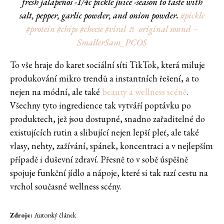
fresh jalapeños -1/4c pickle juice -season to taste with
salt, pepper, garlic powder, and onion powder.
#pickle
#protein
#chips
#cheese
#viral
♬ original sound –
SmallerSam_PCOS
To vše hraje do karet sociální síti TikTok, která miluje
produkování mikro trendů a instantních řešení, a to
nejen na módní, ale také
beauty a wellness scéně
.
Všechny tyto ingredience tak vytváří poptávku po
produktech, jež jsou dostupné, snadno zařaditelné do
existujících rutin a slibující nejen lepší pleť, ale také
vlasy, nehty, zažívání, spánek, koncentraci a v nejlepším
případě i duševní zdraví. Přesně to v sobě úspěšně
spojuje funkční jídlo a nápoje, které si tak razí cestu na
vrchol současné wellness scény.
Zdroje:
Autorský článek