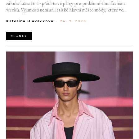
zákulisí už začíná spřádat své plány pro podzimní vlnu fashion
weeků. Výjimkou není ani italské hlavní město módy, které ve
čtvrtek odhalilo provizorní kalendář chystaných show. Milán od
Kateřina Hlaváčková
-
24. 7. 2026
22. do 28. září přivítá tradiční jména, pozornost však zaměří
především na debut nových kreativních ředitelů značky
Moschino.
ČLÁNEK