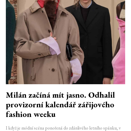
Milán začíná mít jasno. Odhalil
provizorní kalendář zářijového
fashion weeku
I když je módní scéna ponořená do zdánlivého letního spánku, v