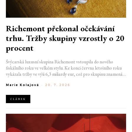
Richemont překonal očekávání
trhu. Tržby skupiny vzrostly o 20
procent
Švýcarská luxusní skupina Richemont vstoupila do nového
fiskálního roku ve velkém stylu. Ke konci června letošního roku
vykázala tržby ve výši 6,3 miliardy eur, což pro skupinu znamená
meziroční růst o 20 %. Tento úspěch ukazuje, že poptávka po
Marie Kolajová
-
20. 7. 2026
luxusním zůstává i přes přetrvávající ekonomickou nejistotu
mimořádně silná
ČLÁNEK