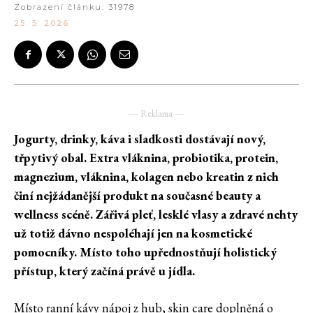
Zobrazení článku:
31978
25. 5. 2026
― Reklama ―
Jogurty, drinky, káva i sladkosti dostávají nový,
třpytivý obal. Extra vláknina, probiotika, protein,
magnezium, vláknina, kolagen nebo kreatin z nich
činí nejžádanější produkt na současné beauty a
wellness scéně. Zářivá pleť, lesklé vlasy a zdravé nehty
už totiž dávno nespoléhají jen na kosmetické
pomocníky. Místo toho upřednostňují holistický
přístup, který začíná právě u jídla.
Místo ranní kávy nápoj z hub, skin care doplněná o