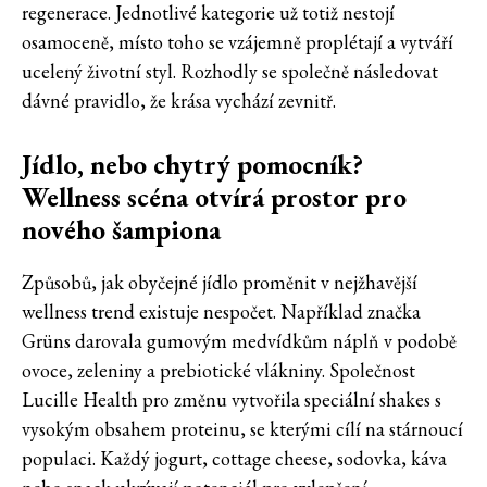
regenerace. Jednotlivé kategorie už totiž nestojí
osamoceně, místo toho se vzájemně proplétají a vytváří
ucelený životní styl. Rozhodly se společně následovat
dávné pravidlo, že krása vychází zevnitř.
Jídlo, nebo chytrý pomocník?
Wellness scéna otvírá prostor pro
nového šampiona
Způsobů, jak obyčejné jídlo proměnit v nejžhavější
wellness trend existuje nespočet. Například značka
Grüns darovala gumovým medvídkům náplň v podobě
ovoce, zeleniny a prebiotické vlákniny. Společnost
Lucille Health pro změnu vytvořila speciální shakes s
vysokým obsahem proteinu, se kterými cílí na stárnoucí
populaci. Každý jogurt, cottage cheese, sodovka, káva