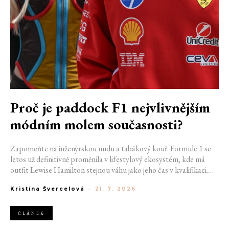
Proč je paddock F1 nejvlivnějším
módním molem současnosti?
Zapomeňte na inženýrskou nudu a tabákový kouř. Formule 1 se
letos už definitivně proměnila v lifestylový ekosystém, kde má
outfit Lewise Hamilton stejnou váhu jako jeho čas v kvalifikaci.
Díky miliardovému spojení s luxusním gigantem LVMH, vlivu
Kristína Švercelová
-
21. 7. 2026
nové generace influencerů a fenoménu manželek a partnerek
závodníků (WAGs) už F1 neprodává jen vteřiny napětí na startu,
ale příslušnost k nejrychlejší fashion komunitě světa. Jak se z
ČLÁNEK
"Racing Core" stala uniforma ulice a proč nás drama v paddocku