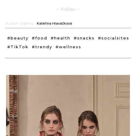
― Reklama ―
Autor článku:
Kateřina Hlaváčková
#beauty
#food
#health
#snacks
#socialsites
#TikTok
#trendy
#wellness