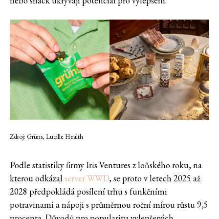
nebo snack ukrývají potenciál pro vylepšení.
Zdroj: Grüns, Lucille Health
Podle statistiky firmy Iris Ventures z loňského roku, na
kterou odkázal
server WWD
, se proto v letech 2025 až
2028 předpokládá posílení trhu s funkčními
potravinami a nápoji s průměrnou roční mírou růstu 9,5
procenta. Důvodů pro popularitu vylepšených