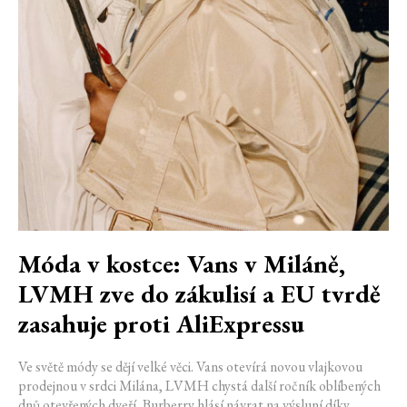
Móda v kostce: Vans v Miláně,
LVMH zve do zákulisí a EU tvrdě
zasahuje proti AliExpressu
Ve světě módy se dějí velké věci. Vans otevírá novou vlajkovou
prodejnou v srdci Milána, LVMH chystá další ročník oblíbených
dnů otevřených dveří, Burberry hlásí návrat na výsluní díky