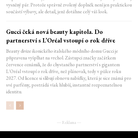
vysněný pár. Protože správně zvolený doplněk není jen praktickou
součástí výbavy, ale detail, jenž dotáhne celý váš look.
Gucci čeká nová beauty kapitola. Do
partnerství s L’Oréal vstoupí o rok dříve
Beauty divize ikonického italského módního domu Gucci je
připravena vyšplhat na vrchol. Zástupci značky začátkem
července oznámili, že do chystaného partnerství s gigantem
L'Oréal vstoupí o rok dříve, než plánovali, tedy v půlce roku
2027. Od licence si slibují obnovu nabídky, která je sice známá pro
své parfémy, postrádá však hlubší, instantně rozpoznatelnou
identitu.
― Reklama ―