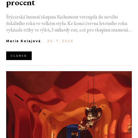
procent
Švýcarská luxusní skupina Richemont vstoupila do nového
fiskálního roku ve velkém stylu. Ke konci června letošního roku
vykázala tržby ve výši 6,3 miliardy eur, což pro skupinu znamená
meziroční růst o 20 %. Tento úspěch ukazuje, že poptávka po
Marie Kolajová
-
20. 7. 2026
luxusním zůstává i přes přetrvávající ekonomickou nejistotu
mimořádně silná
ČLÁNEK