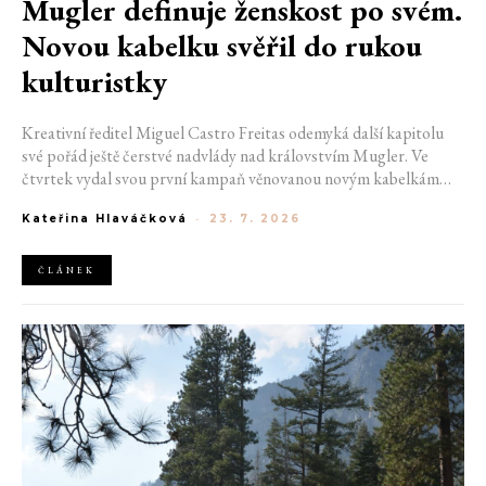
Mugler definuje ženskost po svém.
Novou kabelku svěřil do rukou
kulturistky
Kreativní ředitel Miguel Castro Freitas odemyká další kapitolu
své pořád ještě čerstvé nadvlády nad královstvím Mugler. Ve
čtvrtek vydal svou první kampaň věnovanou novým kabelkám
Aurora a Lua. Její vizuál hovoří přesně tím jazykem, s nímž návrhář
Kateřina Hlaváčková
-
23. 7. 2026
do módního domu dorazil. Umně mísí výrazy minulosti a dávných
kořenů, zatímco definuje moderní, silnou podobu ženskosti.
ČLÁNEK