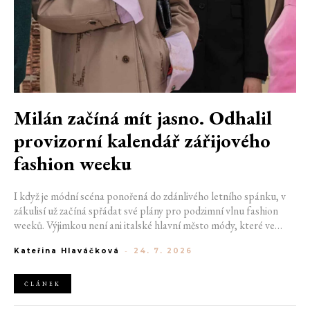
Milán začíná mít jasno. Odhalil
provizorní kalendář zářijového
fashion weeku
I když je módní scéna ponořená do zdánlivého letního spánku, v
zákulisí už začíná spřádat své plány pro podzimní vlnu fashion
weeků. Výjimkou není ani italské hlavní město módy, které ve
čtvrtek odhalilo provizorní kalendář chystaných show. Milán od
Kateřina Hlaváčková
-
24. 7. 2026
22. do 28. září přivítá tradiční jména, pozornost však zaměří
především na debut nových kreativních ředitelů značky
Moschino.
ČLÁNEK