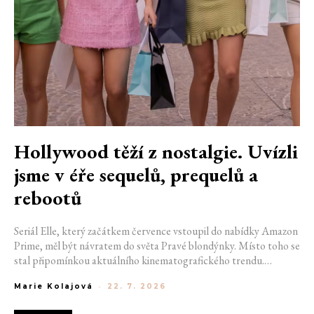
Hollywood těží z nostalgie. Uvízli
jsme v éře sequelů, prequelů a
rebootů
Seriál Elle, který začátkem července vstoupil do nabídky Amazon
Prime, měl být návratem do světa Pravé blondýnky. Místo toho se
stal připomínkou aktuálního kinematografického trendu.
Hollywoodská produkce se dnes točí v nekonečném kruhu.
Marie Kolajová
-
22. 7. 2026
Prequely, sequely, spin-offy i rebooty zaplnily kina i streamovací
platformy natolik, že se originální příběhy stávají pouhou