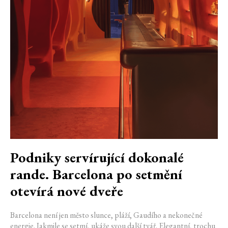
Podniky servírující dokonalé
rande. Barcelona po setmění
otevírá nové dveře
Barcelona není jen město slunce, pláží, Gaudího a nekonečné
energie. Jakmile se setmí, ukáže svou další tvář. Elegantní, trochu