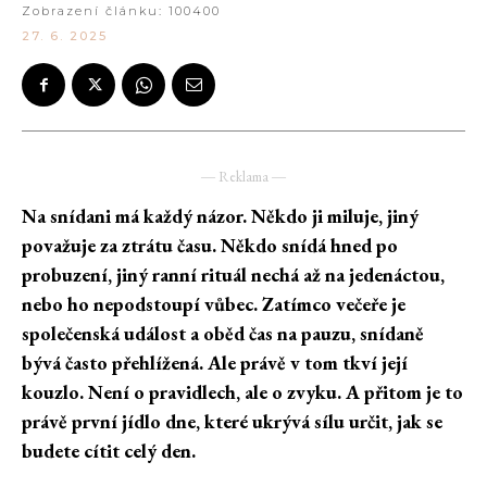
Zobrazení článku:
100400
27. 6. 2025
― Reklama ―
Na snídani má každý názor. Někdo ji miluje, jiný
považuje za ztrátu času. Někdo snídá hned po
probuzení, jiný ranní rituál nechá až na jedenáctou,
nebo ho nepodstoupí vůbec. Zatímco večeře je
společenská událost a oběd čas na pauzu, snídaně
bývá často přehlížená. Ale právě v tom tkví její
kouzlo. Není o pravidlech, ale o zvyku. A přitom je to
právě první jídlo dne, které ukrývá sílu určit, jak se
budete cítit celý den.