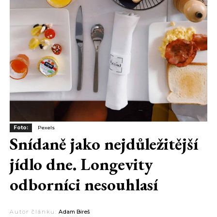
Foto:
Pexels
Snídaně jako nejdůležitější
jídlo dne. Longevity
odborníci nesouhlasí
Autor článku:
Adam Bireš