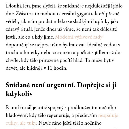
Dlouhá léta jsme slyšeli, že snídaně je nejdůležitější jídlo
dne. Zčásti za to mohou i cereální giganti, kteří přesně
věděli, jak nám prodat mléko se sladkými lupínky jako
zdravý rituál. Jenže dnes už víme, že není tak důležité
jestli, ale co a kdy jíme.
Moderní výživové rady
doporučují se nejprve ráno hydratovat. Ideálně vodou s
trochou limetky nebo citronem a počkat s jídlem až do
chvíle, kdy tělo přirozeně pocítí hlad. To může být v
devět, ale klidně i v 11 hodin.
Snídaně není urgentní. Dopřejte si ji
kdykoliv
Ranní rituál je totiž spojený s prodloužením nočního
hladovění, kdy tělo regeneruje, a především
nespaluje
cukry, ale tuky
. Navíc ráno ještě těží z nočního