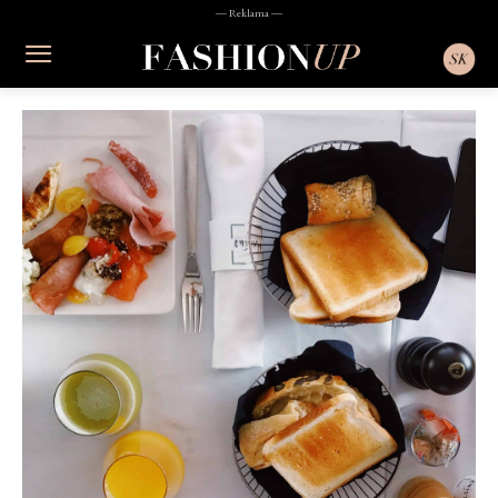
― Reklama ―