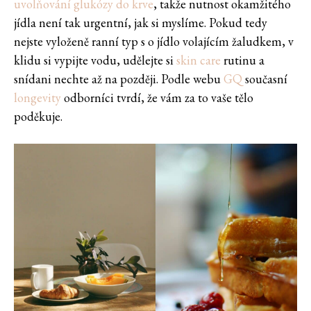
uvolňování glukózy do krve
, takže nutnost okamžitého
jídla není tak urgentní, jak si myslíme. Pokud tedy
nejste vyloženě ranní typ s o jídlo volajícím žaludkem, v
klidu si vypijte vodu, udělejte si
skin care
rutinu a
snídani nechte až na později. Podle webu
GQ
současní
longevity
odborníci tvrdí, že vám za to vaše tělo
poděkuje.