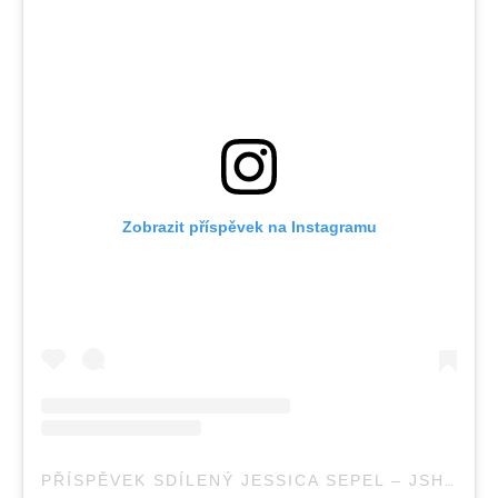
Zobrazit příspěvek na Instagramu
PŘÍSPĚVEK SDÍLENÝ JESSICA SEPEL – JSHEALTH® 🧿🧿🧿 (@JSHEALTH)