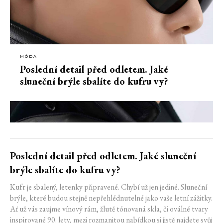
MÓDA
Poslední detail před odletem. Jaké
sluneční brýle sbalíte do kufru vy?
Poslední detail před odletem. Jaké sluneční
brýle sbalíte do kufru vy?
Kufr je sbalený, letenky připravené. Chybí už jen jediné. Sluneční
brýle, které budou stejně nepřehlédnutelné jako vaše letní zážitky.
Ať už vás zaujme vínový rám, žlutě tónovaná skla, či oválné tvary
inspirované 90. lety, mezi rozmanitou nabídkou si jistě najdete svůj