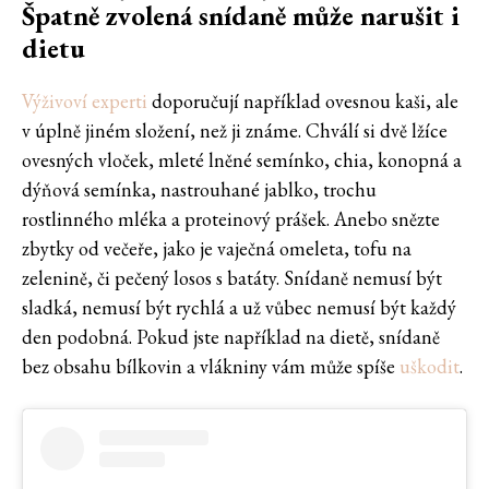
Špatně zvolená snídaně může narušit i
dietu
Výživoví experti
doporučují například ovesnou kaši, ale
v úplně jiném složení, než ji známe. Chválí si dvě lžíce
ovesných vloček, mleté lněné semínko, chia, konopná a
dýňová semínka, nastrouhané jablko, trochu
rostlinného mléka a proteinový prášek. Anebo snězte
zbytky od večeře, jako je vaječná omeleta, tofu na
zelenině, či pečený losos s batáty. Snídaně nemusí být
sladká, nemusí být rychlá a už vůbec nemusí být každý
den podobná. Pokud jste například na dietě, snídaně
bez obsahu bílkovin a vlákniny vám může spíše
uškodit
.