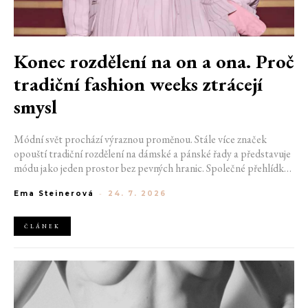
Konec rozdělení na on a ona. Proč
tradiční fashion weeks ztrácejí
smysl
Módní svět prochází výraznou proměnou. Stále více značek
opouští tradiční rozdělení na dámské a pánské řady a představuje
módu jako jeden prostor bez pevných hranic. Společné přehlídky,
propojené kolekce a rostoucí důraz na udržitelnost naznačují, že
Ema Steinerová
-
24. 7. 2026
klasické týdny módy mohou brzy vypadat úplně jinak.
ČLÁNEK