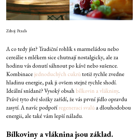
Zdroj: Pexels
A co tedy jíst? Tradiční rohlík s marmeládou nebo
cereálie s mlékem sice chutnají nostalgicky, ale za
hodinu vás donutí sáhnout po kávě nebo sušence.
Kombinace
jednoduchých cukrů
totiž rychle zvedne
hladinu energie, pak ji ovšem stejně rychle shodí.
Ideální snídaně? Vysoký obsah
bílkovin a vlákniny
.
Právě tyto dvě složky zařídí, že vás první jídlo opravdu
zasytí. A navíc podpoří
regeneraci svalů
a dlouhodobou
energii, ale také vám lepší náladu.
Bílkoviny a vláknina jsou základ.