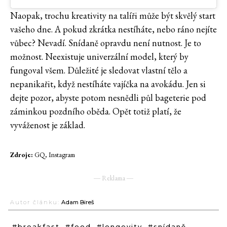
Naopak, trochu kreativity na talíři může být skvělý start
vašeho dne. A pokud zkrátka nestíháte, nebo ráno nejíte
vůbec? Nevadí. Snídaně opravdu není nutnost. Je to
možnost. Neexistuje univerzální model, který by
fungoval všem. Důležité je sledovat vlastní tělo a
nepanikařit, když nestíháte vajíčka na avokádu. Jen si
dejte pozor, abyste potom nesnědli půl bageterie pod
záminkou pozdního oběda. Opět totiž platí, že
vyváženost je základ.
Zdroje:
GQ, Instagram
― Reklama ―
Autor článku:
Adam Bireš
#breakfast
#food
#longevity
#snídaně