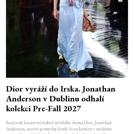
Dior vyráží do Irska. Jonathan
Anderson v Dublinu odhalí
kolekci Pre-Fall 2027
Současný kreativní ředitel módního domu Dior, Jonathan
Anderson, uzavře pomyslný kruh. Svou kariéru v módním