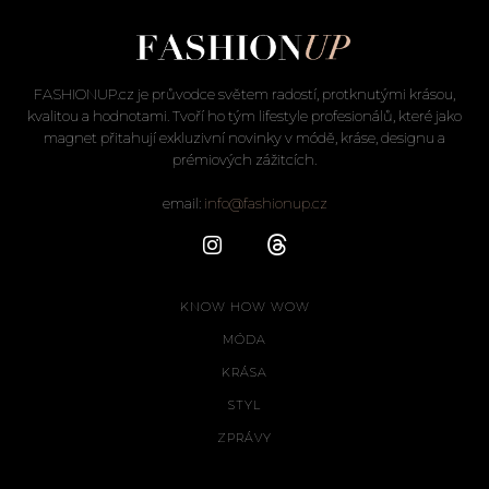
FASHIONUP.cz je průvodce světem radostí, protknutými krásou,
kvalitou a hodnotami. Tvoří ho tým lifestyle profesionálů, které jako
magnet přitahují exkluzivní novinky v módě, kráse, designu a
prémiových zážitcích.
email:
info@fashionup.cz
KNOW HOW WOW
MÓDA
KRÁSA
STYL
ZPRÁVY