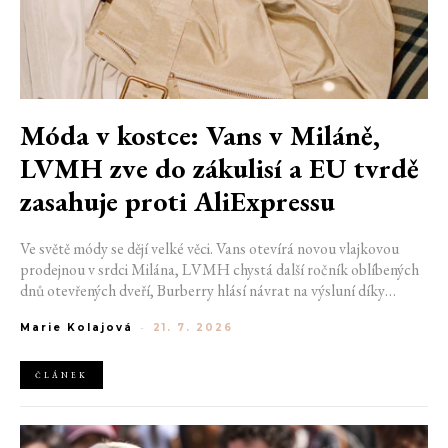
Móda v kostce: Vans v Miláně,
LVMH zve do zákulisí a EU tvrdě
zasahuje proti AliExpressu
Ve světě módy se dějí velké věci. Vans otevírá novou vlajkovou
prodejnou v srdci Milána, LVMH chystá další ročník oblíbených
dnů otevřených dveří, Burberry hlásí návrat na výsluní díky
generaci Z a Evropská unie udělila rekordní pokutu platformě
Marie Kolajová
-
21. 7. 2026
AliExpress.
ČLÁNEK