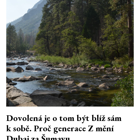
Dovolená je o tom být blíž sám
k sobě. Proč generace Z mění
Dubaj za Šumavu