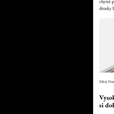
chytré 
drinky 
Zdroj: Hau
Vysok
si do