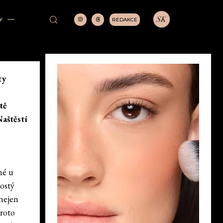
REDAKCE
Y
ty
tě
aštěstí
né u
ostý
nejen
proto