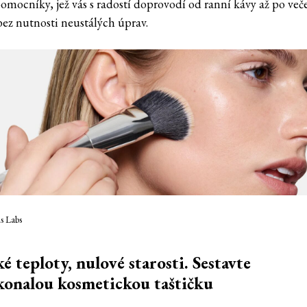
pomocníky, jež vás s radostí doprovodí od ranní kávy až po več
bez nutnosti neustálých úprav.
s Labs
é teploty, nulové starosti. Sestavte
konalou kosmetickou taštičku