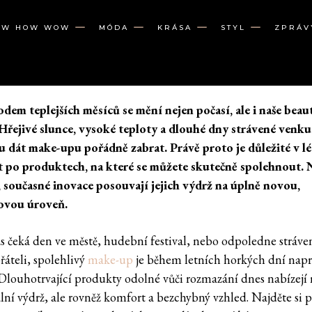
OW HOW WOW
MÓDA
KRÁSA
STYL
ZPRÁV
odem teplejších měsíců se mění nejen počasí, ale i naše beau
 Hřejivé slunce, vysoké teploty a dlouhé dny strávené venku
 dát make-upu pořádně zabrat. Právě proto je důležité v lé
 po produktech, na které se můžete skutečně spolehnout. N
, současné inovace posouvají jejich výdrž na úplně novou,
ovou úroveň.
ás čeká den ve městě, hudební festival, nebo odpoledne stráve
řáteli, spolehlivý
make-up
je během letních horkých dní napr
 Dlouhotrvající produkty odolné vůči rozmazání dnes nabízejí 
ní výdrž, ale rovněž komfort a bezchybný vzhled. Najděte si 