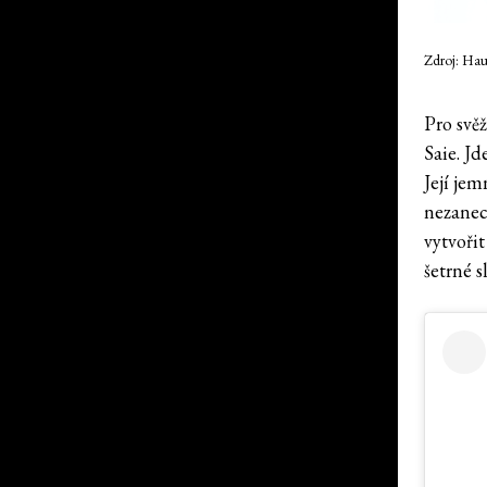
Zdroj: Hau
Pro svěž
Saie. Jd
Její jem
nezanec
vytvořit
šetrné s