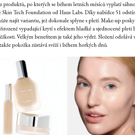
z produktů, po kterých se během letních měsíců vyplatí sáhno
e Skin Tech Foundation od Haus Labs. Díky nabídce 51 odstín
ůže najít variantu, jež dokonale splyne s pletí. Make-up posky
řirozeně vypadající krytí s efektem hladké a sjednocené pleti 
ěžkosti. Velkým benefitem je také jeho výdrž. Složení odolává 
 takže pokožka zůstává svěží i během horkých dnů.