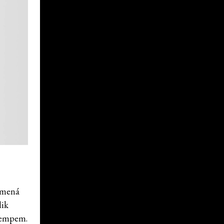
namená
lik
 tempem.