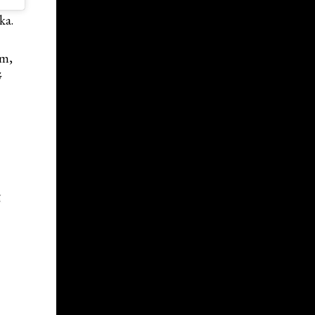
ka.
em,
ý