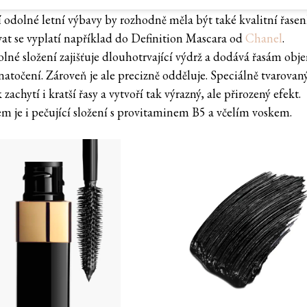
í odolné letní výbavy by rozhodně měla být také kvalitní řasen
vat se vyplatí například do Definition Mascara od
Chanel
.
lné složení zajišťuje dlouhotrvající výdrž a dodává řasám obj
natočení. Zároveň je ale precizně odděluje. Speciálně tvarovan
 zachytí i kratší řasy a vytvoří tak výrazný, ale přirozený efekt.
em je i pečující složení s provitaminem B5 a včelím voskem.