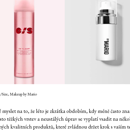
/Size, Makeup by Mario
é myslet na to, že léto je zkrátka obdobím, kdy méně často z
sto těžkých vrstev a neustálých úprav se vyplatí vsadit na něko
ných kvalitních produktů, které zvládnou držet krok s vaším