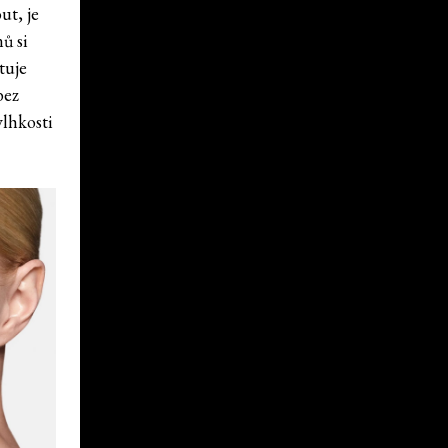
ut, je
ů si
tuje
bez
vlhkosti