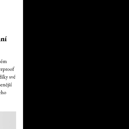
nní
svém
erproof
díky své
enější
eho