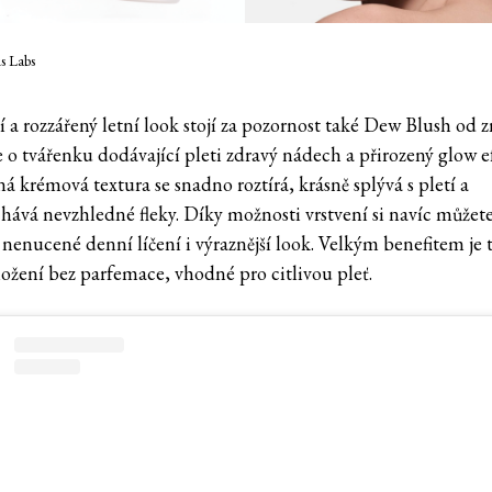
s Labs
í a rozzářený letní look stojí za pozornost také Dew Blush od 
e o tvářenku dodávající pleti zdravý nádech a přirozený glow e
ná krémová textura se snadno roztírá, krásně splývá s pletí a
hává nevzhledné fleky. Díky možnosti vrstvení si navíc můžet
 nenucené denní líčení i výraznější look. Velkým benefitem je 
ložení bez parfemace, vhodné pro citlivou pleť.