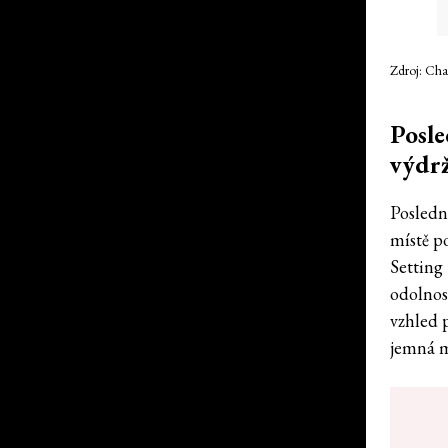
Zdroj: Cha
Posle
výdrž
Posledn
místě p
Setting 
odolnost
vzhled 
jemná m