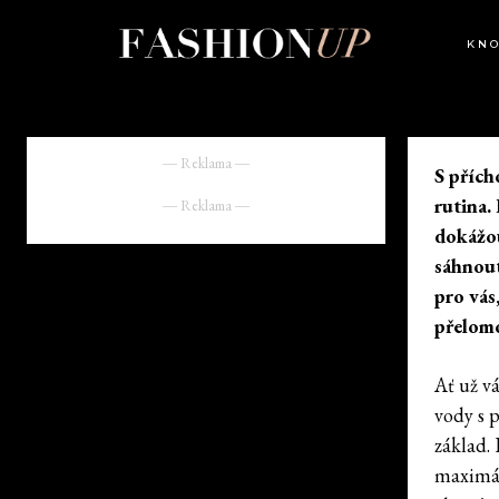
KN
― Reklama ―
S přích
rutina.
― Reklama ―
dokážou
sáhnout
pro vás
přelom
Ať už v
vody s p
základ.
maximál