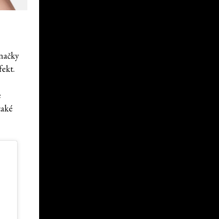
značky
fekt.
e
také