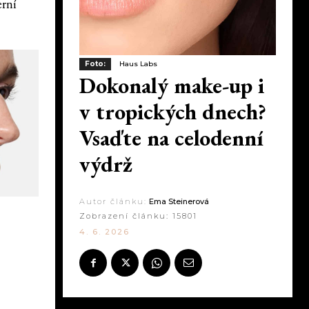
erní
Foto:
Haus Labs
Dokonalý make-up i
v tropických dnech?
Vsaďte na celodenní
výdrž
Autor článku:
Ema Steinerová
Zobrazení článku:
15801
4. 6. 2026