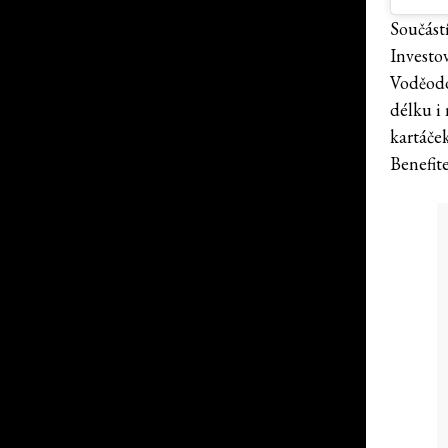
Součást
Investo
Voděodo
délku i 
kartáček
Benefit