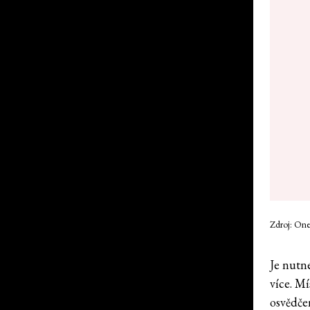
Zdroj: One
Je nutn
více. Mí
osvědče