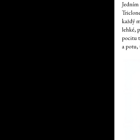
Jedním 
Triclon
každý m
lehké, p
pocitu t
a potu,