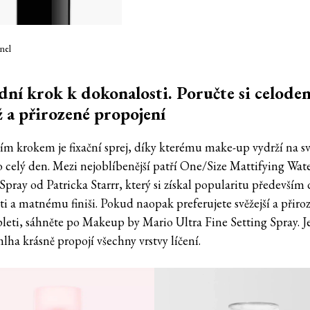
nel
dní krok k dokonalosti. Poručte si celode
 a přirozené propojení
ím krokem je fixační sprej, díky kterému make-up vydrží na 
o celý den. Mezi nejoblíbenější patří One/Size Mattifying Wat
Spray od Patricka Starrr, který si získal popularitu především 
i a matnému finiši. Pokud naopak preferujete svěžejší a přiroz
pleti, sáhněte po Makeup by Mario Ultra Fine Setting Spray. J
lha krásně propojí všechny vrstvy líčení.