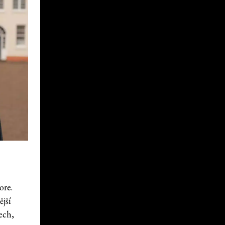
ore.
ější
ech,