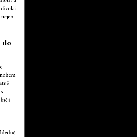
e divoká
t nejen
y do
he
 mnohem
četně
 s
lněji
ohledně