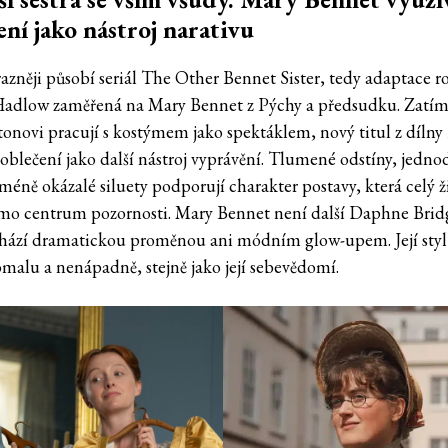
ení jako nástroj narativu
razněji působí seriál The Other Bennet Sister, tedy adaptace
Hadlow zaměřená na Mary Bennet z Pýchy a předsudku. Zatí
tonovi pracují s kostýmem jako spektáklem, nový titul z díln
 oblečení jako další nástroj vyprávění. Tlumené odstíny, jedno
 méně okázalé siluety podporují charakter postavy, která celý ž
imo centrum pozornosti. Mary Bennet není další Daphne Brid
ází dramatickou proměnou ani módním glow-upem. Její styl
malu a nenápadně, stejně jako její sebevědomí.