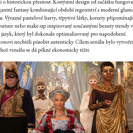
li o historickou přesnost. Kostýmní design od začátku fungova
gantní fantasy kombinující období regentství s moderní glam
u. Výrazné pastelové barvy, třpytivé látky, korzety připomínají
outure nebo make-up inspirovaný současnými beauty trendy v
í jazyk, který byl dokonale optimalizovaný pro napodobení.
tonovi nechtěli působit autenticky. Cílem seriálu bylo vytvoři
jehož vizuálu se dá pěkně ekonomicky těžit.