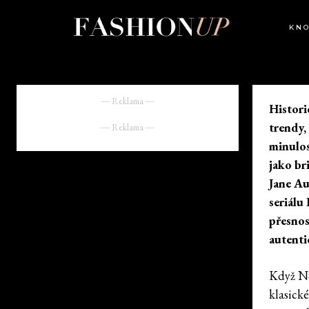
KN
― Reklama ―
Histori
trendy,
― Reklama ―
minulos
jako br
Jane Au
seriálu
přesnos
autenti
Když Ne
klasick