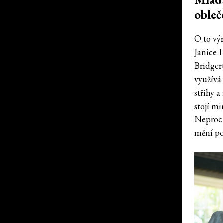
obleč
O to vý
Janice 
Bridger
využívá
střihy a
stojí m
Neproch
mění po