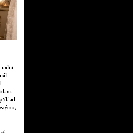
i módní
riál
k
tikou.
příklad
kostýmu,
vá