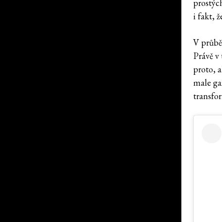
prostých
i fakt, 
V průbě
Právě v 
proto, 
male ga
transfor