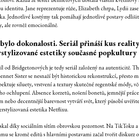
u identitu. Jane reprezentuje růže, Elizabeth chrpa, Lydii zas
ka. Jednotlivé kostýmy tak pomáhají jednotlivé postavy odliši
y, ale rovněž emocionálně.
bylo dokonalosti. Seriál přináší kus realit
stylizované estetiky současné popkultury
íl od Bridgetonových je tedy seriál založený na autenticitě. T
ennet Sister se nesnaží být historickou rekonstrukcí, přesto
pektuje siluety, vrstvení a textury skutečné regentské módy, v
o ochlupení. Absence korzetů, nošení bonetů, jemnější práce
 nebo decentnější barevnost vytváří svět, který působí uvěřite
rstylizovaná estetika Netflixu.
získal díky sociálním sítím obrovskou pozornost. Na TikToku a
amu se kromě editů s hlavními postavami začal tvořit diskurz 