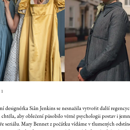
 1
í designérka Siân Jenkins se nesnažila vytvořit další regencyc
chtěla, aby oblečení působilo věrně psychologii postav i jemn
ře seriálu. Mary Bennet z počátku vídáme v tlumených odstín