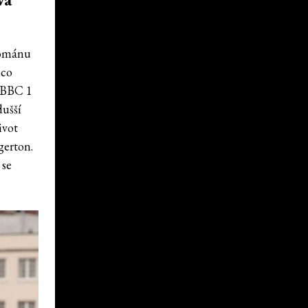
 románu
mco
y BBC 1
dušší
ivot
gerton.
 se