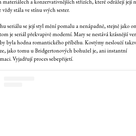
 materiálech a konzervativnějších střizích, které odrážejí její n
že vždy stála ve stínu svých sester.
hu seriálu se její styl mění pomalu a nenápadně, stejně jako o
tom je seriál překvapivě moderní. Mary se nestává krásnější ver
aby byla hodna romantického příběhu. Kostýmy neslouží tak
ze, jako tomu u Bridgertonových bohužel je, ani instantní
maci. Vyjadřují proces sebepřijetí.