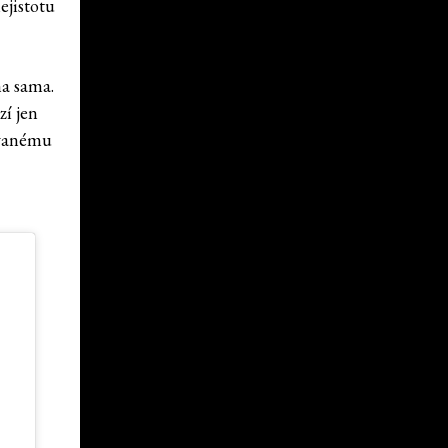
ejistotu
na sama.
zí jen
zvanému