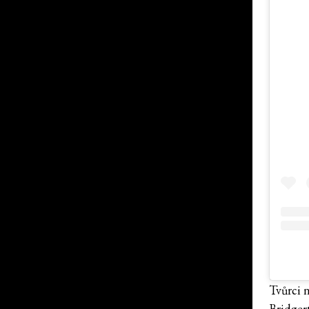
Tvůrci 
Bridger