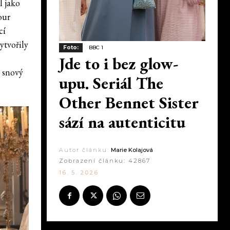
l jako
our
cí
ytvořily
Foto:
BBC 1
Jde to i bez glow-
t snový
upu. Seriál The
Other Bennet Sister
sází na autenticitu
Autor článku:
Marie Kolajová
Zobrazení článku:
42867
16. 5. 2026