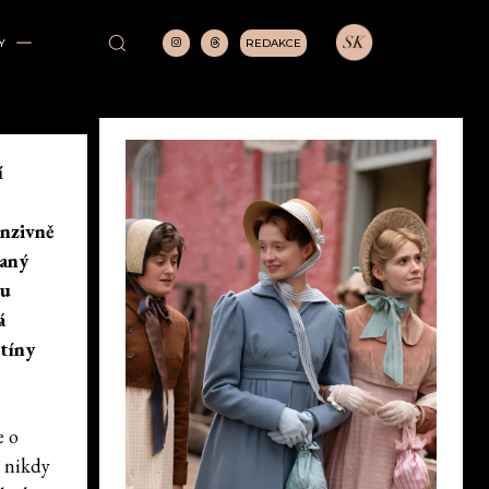
REDAKCE
Y
í
enzivně
vaný
mu
á
stíny
e o
e nikdy