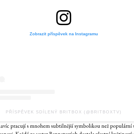
Zobrazit příspěvek na Instagramu
PŘÍSPĚVEK SDÍLENÝ BRITBOX (@BRITBOXTV)
navíc pracují s mnohem subtilnější symbolikou než populární s
tonovi. Každá ze sester Bennetových dostala vlastní květinový