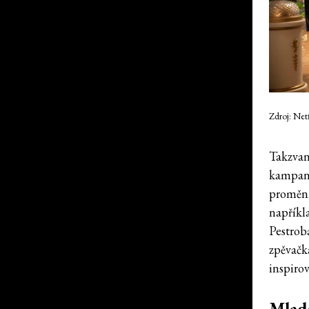
Zdroj: Netf
Takzvan
kampaně
proměni
napříkl
Pestrob
zpěvačk
inspiro
Mladš