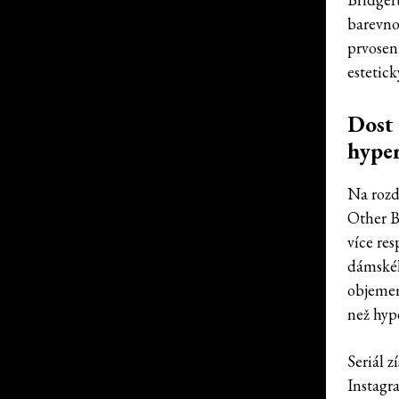
barevno
prvosen
estetick
Dost 
hyper
Na rozd
Other B
více res
dámskéh
objemem
než hype
Seriál 
Instagr