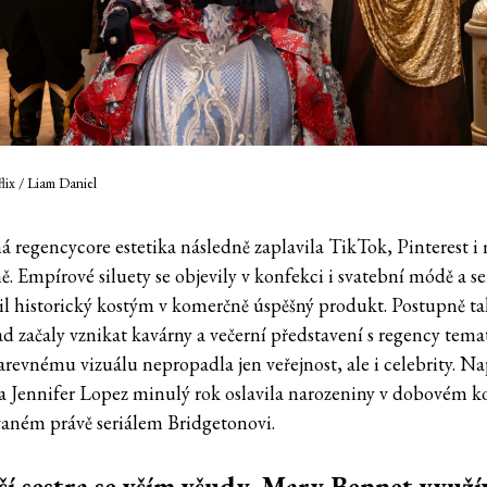
lix / Liam Daniel
á regencycore estetika následně zaplavila TikTok, Pinterest 
. Empírové siluety se objevily v konfekci i svatební módě a se
l historický kostým v komerčně úspěšný produkt. Postupně ta
ad začaly vznikat kavárny a večerní představení s regency tema
arevnému vizuálu nepropadla jen veřejnost, ale i celebrity. Na
a Jennifer Lopez minulý rok oslavila narozeniny v dobovém 
vaném právě seriálem Bridgetonovi.
í sestra se vším všudy. Mary Bennet využí