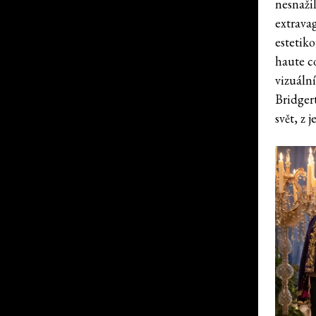
nesnaži
extrava
estetiko
haute c
vizuáln
Bridger
svět, z 