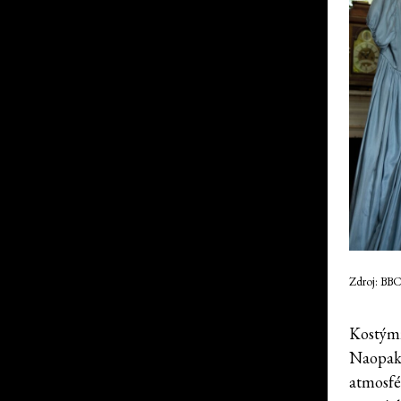
Zdroj: BBC
Kostýmn
Naopak 
atmosfé