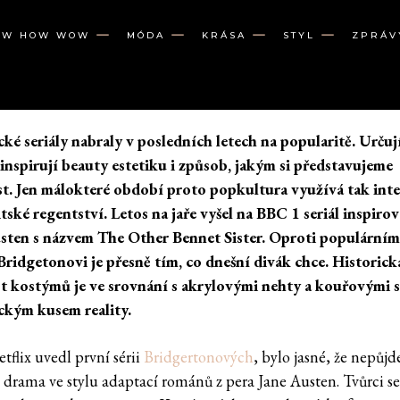
OW HOW WOW
MÓDA
KRÁSA
STYL
ZPRÁV
cké seriály nabraly v posledních letech na popularitě. Určuj
 inspirují beauty estetiku i způsob, jakým si představujeme
t. Jen málokteré období proto popkultura využívá tak int
itské regentství. Letos na jaře vyšel na BBC 1 seriál inspiro
sten s názvem The Other Bennet Sister.
Oproti populární
 Bridgetonovi je přesně tím, co dnešní divák chce.
Historick
t kostýmů je ve srovnání s akrylovými nehty a kouřovými 
ckým kusem reality.
tflix uvedl první sérii
Bridgertonových
, bylo jasné, že nepůjd
é drama ve stylu adaptací románů z pera Jane Austen. Tvůrci s