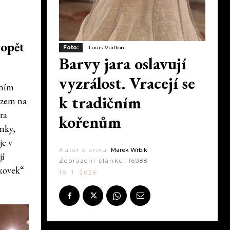
 opět
Foto:
Louis Vuitton
Barvy jara oslavují
vyzrálost. Vracejí se
rním
k tradičním
azem na
ra
kořenům
ínky,
je v
Autor článku:
Marek Wrbik
jí
Zobrazení článku:
16988
ákovek“
19. 1. 2026