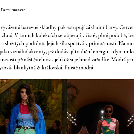
n Demulemeester
 vyvážené barevné skladby pak vstupují základní barvy. Červe
žlutá. V jarních kolekcích se objevují v čisté, plné podobě, be
 a složitých podtónů. Jejich síla spočívá v přímočarosti. Na m
jako vizuální akcenty, jež dodávají tradiční energii a dynamik
avosti přináší čitelnost, jelikož si je hned zařadíte. Modrá je
ysová, blankytná či královská. Prostě modrá.