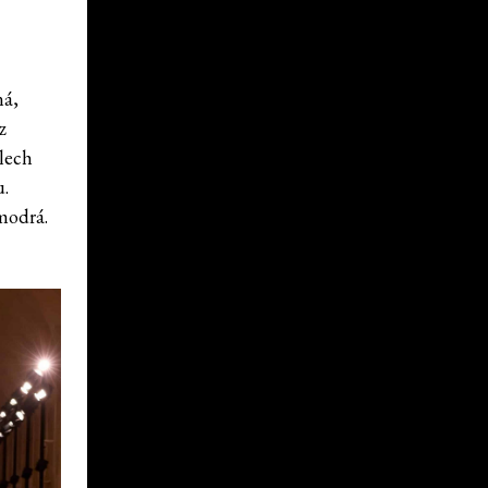
ná,
z
olech
u.
 modrá.