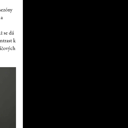
 sezóny
 a
ž se dá
ntrast k
líčových