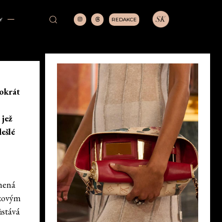
REDAKCE
Y
m
tokrát
 jež
ešlé
umená
azovým
ůstává