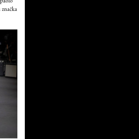
rpaolo
i značka