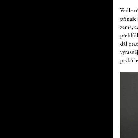
Vedle rů
přinášej
země, co
přehlíd
dál pra
výrazněj
prvků le