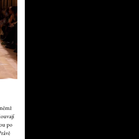
v němž
louvají
hou po
Právě