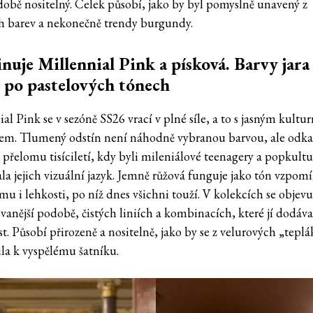
obě nositelný. Celek působí, jako by byl pomyslně unavený z
 barev a nekonečně trendy burgundy.
uje Millennial Pink a písková. Barvy jara
í po pastelových tónech
al Pink se v sezóně SS26 vrací v plné síle, a to s jasným kultu
em. Tlumený odstín není náhodně vybranou barvou, ale odk
 přelomu tisíciletí, kdy byli mileniálové teenagery a popkultu
la jejich vizuální jazyk. Jemně růžová funguje jako tón vzpom
u i lehkosti, po níž dnes všichni touží. V kolekcích se objevu
ovanější podobě, čistých liniích a kombinacích, které jí dodáva
t. Působí přirozeně a nositelně, jako by se z velurových „tepl
la k vyspělému šatníku.