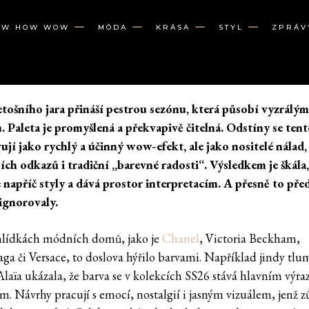
OW HOW WOW
MÓDA
KRÁSA
STYL
ZPRÁV
etošního jara přináší pestrou sezónu, která působí vyzrálý
 Paleta je promyšlená a překvapivě čitelná. Odstíny se ten
ují jako rychlý a účinný wow-efekt, ale jako nositelé nálad,
ích odkazů i tradiční „barevné radosti“. Výsledkem je škála,
 napříč styly a dává prostor interpretacím. A přesně to před
ignorovaly.
lídkách módních domů, jako je
Chanel
, Victoria Beckham,
aga či Versace, to doslova hýřilo barvami. Například jindy tl
Alaïa ukázala, že barva se v kolekcích SS26 stává hlavním výr
m. Návrhy pracují s emocí, nostalgií i jasným vizuálem, jenž z