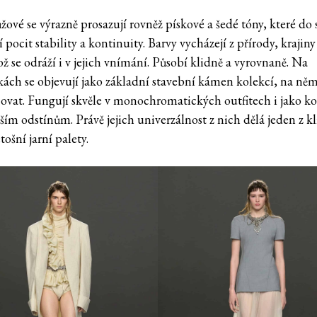
žové se výrazně prosazují rovněž pískové a šedé tóny, které do
í pocit stability a kontinuity. Barvy vycházejí z přírody, krajiny
ž se odráží i v jejich vnímání. Působí klidně a vyrovnaně. Na
kách se objevují jako základní stavební kámen kolekcí, na něm
covat. Fungují skvěle v monochromatických outfitech i jako ko
ším odstínům. Právě jejich univerzálnost z nich dělá jeden z k
tošní jarní palety.