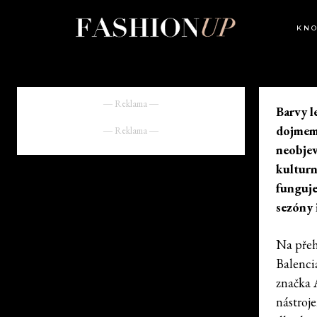
KN
― Reklama ―
Barvy l
dojmem.
― Reklama ―
neobjev
kulturn
funguje
sezóny 
Na přeh
Balenci
značka 
nástroje