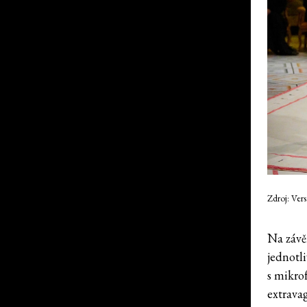
Zdroj: Ver
Na závěr
jednotl
s mikro
extravag