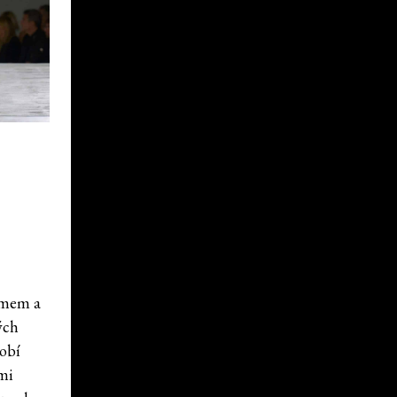
jemem a
ých
sobí
ami