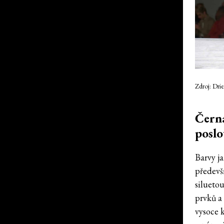
Zdroj: Dri
Černá
poslo
Barvy ja
předevš
siluetou
prvků a
vysoce 