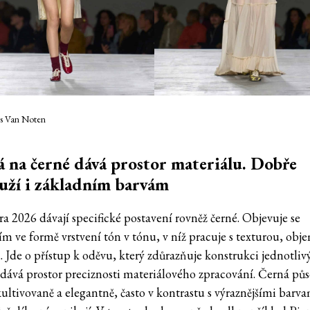
es Van Noten
 na černé dává prostor materiálu. Dobře
uží i základním barvám
ra 2026 dávají specifické postavení rovněž černé. Objevuje se
ím ve formě vrstvení tón v tónu, v níž pracuje s texturou, ob
. Jde o přístup k oděvu, který zdůrazňuje konstrukci jednotliv
 dává prostor preciznosti materiálového zpracování. Černá pů
kultivovaně a elegantně, často v kontrastu s výraznějšími barv