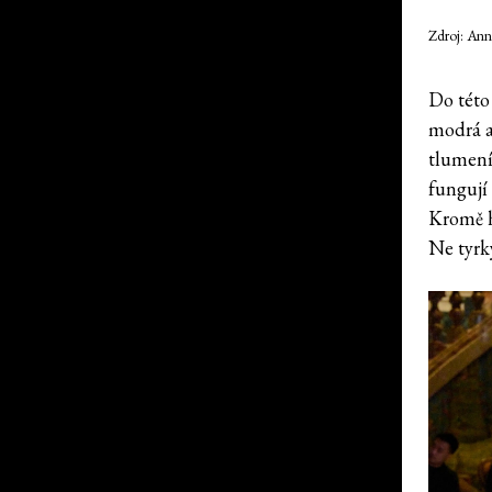
Zdroj: An
Do této
modrá a 
tlumení
fungují 
Kromě hr
Ne tyrk