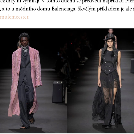
 jež díky ní vynikají. V tomto duchu se předvedl například Pie
i, a to u módního domu Balenciaga. Skvělým příkladem je ale 
mulemeester
.