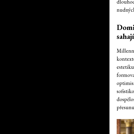
dlouhod
nudných
Domin
sahaj
Millenni
kontext
estetiku
formova
optimism
sofistik
dospělos
přesunu