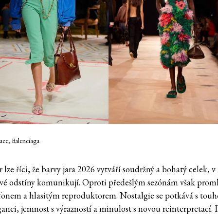
sace, Balenciaga
 lze říci, že barvy jara 2026 vytváří soudržný a bohatý celek, 
ivé odstíny komunikují. Oproti předešlým sezónám však prom
fonem a hlasitým reproduktorem. Nostalgie se potkává s tou
anci, jemnost s výrazností a minulost s novou reinterpretací. 