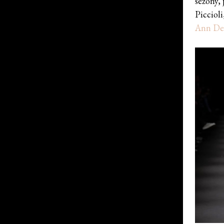
sezóny,
Picciol
Ann De