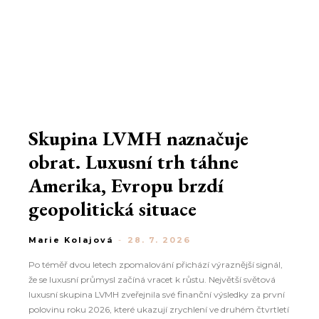
Skupina LVMH naznačuje
obrat. Luxusní trh táhne
Amerika, Evropu brzdí
geopolitická situace
Marie Kolajová
-
28. 7. 2026
Po téměř dvou letech zpomalování přichází výraznější signál,
že se luxusní průmysl začíná vracet k růstu. Největší světová
luxusní skupina LVMH zveřejnila své finanční výsledky za první
polovinu roku 2026, které ukazují zrychlení ve druhém čtvrtletí