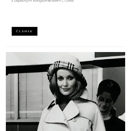
s úspěšným konglomerátem L’Oréal.
ČLÁNEK