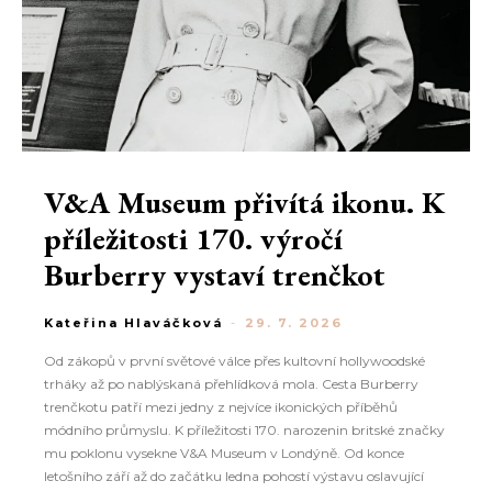
V&A Museum přivítá ikonu. K
příležitosti 170. výročí
Burberry vystaví trenčkot
Kateřina Hlaváčková
-
29. 7. 2026
Od zákopů v první světové válce přes kultovní hollywoodské
trháky až po nablýskaná přehlídková mola. Cesta Burberry
trenčkotu patří mezi jedny z nejvíce ikonických příběhů
módního průmyslu. K příležitosti 170. narozenin britské značky
mu poklonu vysekne V&A Museum v Londýně. Od konce
letošního září až do začátku ledna pohostí výstavu oslavující