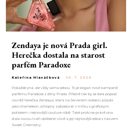
Zendaya je nová Prada girl.
Herečka dostala na starost
parfém Paradoxe
Kateřina Hlaváčková
-
30. 7. 2026
Pokaždé jiná, ale vždy sama sebou. To je slogan nové kampaně
parfému Paradoxe z dílny Prada. Přesně tak by se dala popsat
rovněž herečka Zendaya, která na červeném koberci působí
jako chameleon, schopný zabodovat v tričku s grafickým
potiskem i nejnovější couture róbě. Také proto se právě ona
stala novou tváří oblíbené vůně a její nejnovější edice s názvem
Sweet Chemistry.