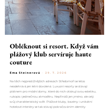
Obléknout si resort. Když vám
plážový klub servíruje haute
couture
Ema Steinerová
-
29. 7. 2026
Na těch nejprestižnějších adresách Středomoří se letos
neodehrává jen letní dovolená. Luxusní resorty se stávají
plátnem pro módní domy, které do nich otiskují svou estetiku,
rukopis i jedinečnou atmosféru. Nepřináší jen jméno, ale celý
svůj charakteristický svět. Plážové kluby, bazény i unikátní
hotelové interiéry se tak stávají pokračováním identity