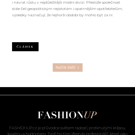
i návrat růstu v nejdůležitější módní divizi. Přestože společnost
stále čelí geopolitickým nejistotám i opatrnějším spotřebitelům,
výsledky naznačují, že nejhorší období by mohlo být za ní.
ČLÁNEK
Načíst další
FASHIONUP.cz je průvodce světem radostí, protknutými krásou,
kvalitou a hodnotami. Tvoří ho tým lifestyle profesionálů, které jako