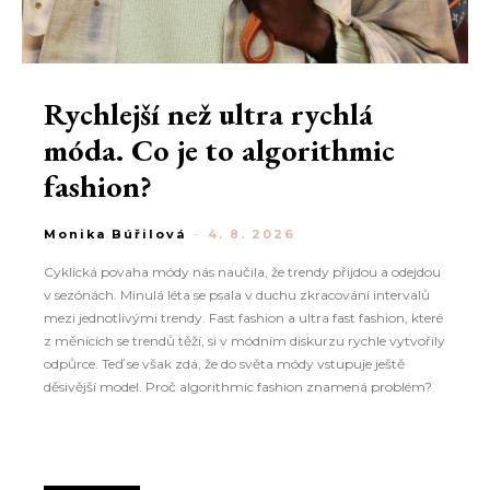
Rychlejší než ultra rychlá
móda. Co je to algorithmic
fashion?
Monika Búřilová
-
4. 8. 2026
Cyklická povaha módy nás naučila, že trendy přijdou a odejdou
v sezónách. Minulá léta se psala v duchu zkracování intervalů
mezi jednotlivými trendy. Fast fashion a ultra fast fashion, které
z měnících se trendů těží, si v módním diskurzu rychle vytvořily
odpůrce. Teď se však zdá, že do světa módy vstupuje ještě
děsivější model. Proč algorithmic fashion znamená problém?