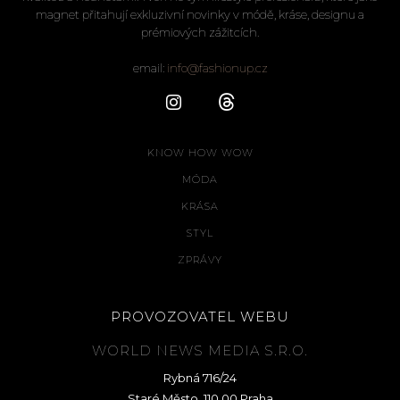
magnet přitahují exkluzivní novinky v módě, kráse, designu a
prémiových zážitcích.
email:
info@fashionup.cz
KNOW HOW WOW
MÓDA
KRÁSA
STYL
ZPRÁVY
PROVOZOVATEL WEBU
WORLD NEWS MEDIA S.R.O.
Rybná 716/24
Staré Město, 110 00 Praha