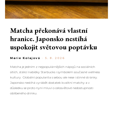
Matcha překonává vlastní
hranice. Japonsko nestíhá
uspokojit světovou poptávku
Marie Kolajová
-
5. 8. 2026
Matcha je jedním z nejpopulárnějších nápojů na sociálních
sítích, stálicí nabídky Starbucks i symbolem současné wellness
kultury. Globální popularita s sebou ale nese i stinné stránky.
Japonsko nestíhá vyrábět dostatek kvalitní matchy a v
důsledku se proto nyní mluví o celosvětové nedostupnosti
oblíbeného drinku.