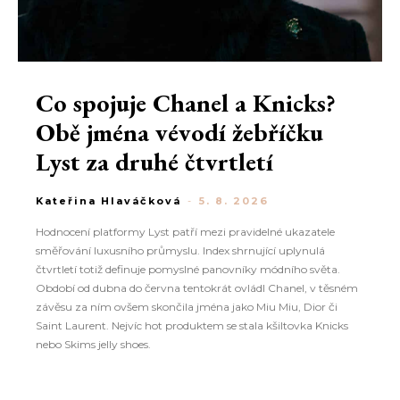
Co spojuje Chanel a Knicks?
Obě jména vévodí žebříčku
Lyst za druhé čtvrtletí
Kateřina Hlaváčková
-
5. 8. 2026
Hodnocení platformy Lyst patří mezi pravidelné ukazatele
směřování luxusního průmyslu. Index shrnující uplynulá
čtvrtletí totiž definuje pomyslné panovníky módního světa.
Období od dubna do června tentokrát ovládl Chanel, v těsném
závěsu za ním ovšem skončila jména jako Miu Miu, Dior či
Saint Laurent. Nejvíc hot produktem se stala kšiltovka Knicks
nebo Skims jelly shoes.