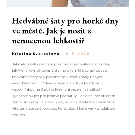
Hedvábné šaty pro horké dny
ve městě. Jak je nosit s
nenucenou lehkostí?
Kristína Švercelová
-
6. 8. 2026
Jakmile město zasáhne první vlna nesnesitelného horka,
jakýkoliv komplikovaný styling okamžitě ztrácí půvab.
Hedvábné šaty se v podobném klimatu staly tichým
vysvobozením. Už dávno nejsou jen devadesátkovou
vzpomínkou na Calvina Klein ani večerní záležitostí
vyhrazenou jen pro jehlové podpatky. Jde o nekompromisní
denní uniformu. Kousek, který si ráno obléknete a okamžitě
víte, že máte celý look pod kontrolou, i když venku kolabuje
vzduch.