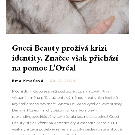
Gucci Beauty prožívá krizi
identity. Značce však přichází
na pomoc L’Oréal
Ema Kmeťová
-
30. 7. 2026
Módní dům Gucci se snaží postupně vzpamatovat. První
výrazná změna přišla už loni s výměnou kreativních ředitelů,
když střídmého návrháře Sabata De Sarno vystřídal excentrický
Demna. Posledním chybějícím dílkem komplexní
rebrandingové skládačky tak zůstala kosmetická odnož Gucci
Beauty, stále uvězněná v estetice éry Alessandra Michele. I tu
však nyní čeká potřebný refresh, a to díky padesátileté smlouvě