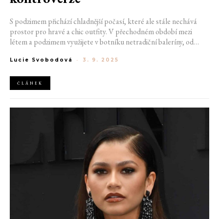
S podzimem přichází chladnější počasí, které ale stále nechává
prostor pro hravé a chic outfity. V přechodném období mezi
létem a podzimem využijete v botníku netradiční baleríny, od
ikonických "tabis" přes sportovně laděné five finger shoes až po
Lucie Svobodová
-
3. 9. 2025
elegantní šněrovací modely. Letošní podzim platí jediné pravidlo.
Čím kontroverznější, tím lepší.
ČLÁNEK