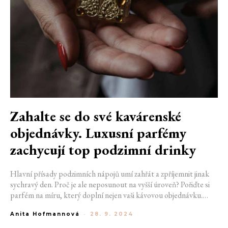
Zahalte se do své kavárenské
objednávky. Luxusní parfémy
zachycují top podzimní drinky
Hlavní přísady podzimních nápojů umí zahřát a zpříjemnit jinak
sychravý den. Proč je ale neposunout na vyšší úroveň? Pořiďte si
parfém na míru, který doplní nejen vaši kávovou objednávku.
Proměňte nejoblíbenější drinky chladného období v ikonickou
Anita Hofmannová
-
28. 9. 2024
vůni a noste je tak po celý den na sobě, místo v kelímku.