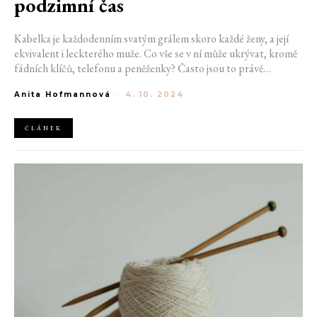
podzimní čas
Kabelka je každodenním svatým grálem skoro každé ženy, a její
ekvivalent i leckterého muže. Co vše se v ní může ukrývat, kromě
fádních klíčů, telefonu a peněženky? Často jsou to právě
drobnosti, které nám zachrání den a neumíme si představit bez
Anita Hofmannová
-
4. 10. 2024
nich vyjít z domu. Inspirujte se, jaké vychytávky vám usnadní
především podzimní dny.
ČLÁNEK