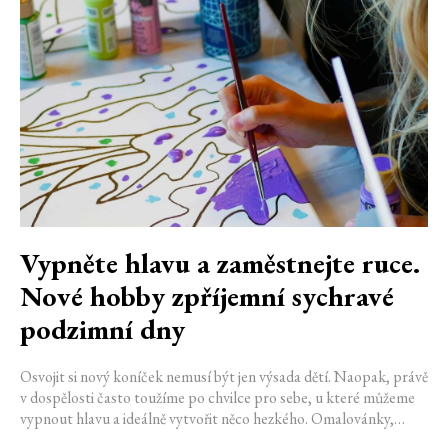
Vypněte hlavu a zaměstnejte ruce.
Nové hobby zpříjemní sychravé
podzimní dny
Osvojit si nový koníček nemusí být jen výsada dětí. Naopak, právě
v dospělosti často toužíme po chvilce pro sebe, u které můžeme
vypnout hlavu a ideálně vytvořit něco hezkého. Omalovánky,
počítačové hry a cvičení v posilovně jsou klasika, vyzkoušejte ale