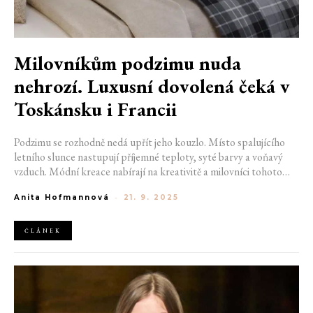
Milovníkům podzimu nuda
nehrozí. Luxusní dovolená čeká v
Toskánsku i Francii
Podzimu se rozhodně nedá upřít jeho kouzlo. Místo spalujícího
letního slunce nastupují příjemné teploty, syté barvy a voňavý
vzduch. Módní kreace nabírají na kreativitě a milovníci tohoto
období se jej nemohou dočkat. Podzim vyloženě volá po
Anita Hofmannová
-
21. 9. 2025
zpomalení a zážitcích. Luxusní dovolená v podzimních krajinách je
proto přesně tím, co mnozí z nás potřebují.
ČLÁNEK