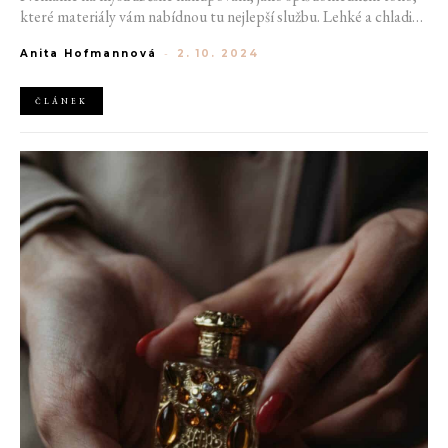
které materiály vám nabídnou tu nejlepší službu. Lehké a chladivé
kousky z léta vyměňte za hřejivý pocit na těle. Bonus získáte,
Anita Hofmannová
-
2. 10. 2024
pokud bude oblečení prodyšné a zároveň vytvoří izolační vrstvu.
ČLÁNEK