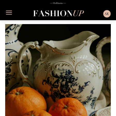
― Reklama ―