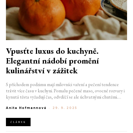
Vpusťte luxus do kuchyně.
Elegantní nádobí promění
kulinářství v zážitek
S příchodem podzimu mají milovníci vaření a pečení tendence
trávit více času v kuchyni. Pomalu pečené maso, ovocné rozvary i
kynutá těsta vyžadují čas, odvděčí se ale úchvatnými chutěmi.
Celý proces přípravy a následného servírování pak zpříjemní
Anita Hofmannová
-
29. 9. 2025
luxusní vybavení do kuchyně, se kterým vaše dokonalé výtvory
dostanou o stupeň vyšší úroveň.
ČLÁNEK