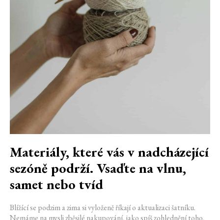
Materiály, které vás v nadcházející
sezóně podrží. Vsaďte na vlnu,
samet nebo tvíd
Blížící se podzim a zima si vyloženě říkají o aktualizaci šatníku.
Nemáme na mysli zběsilé nakupování, jako spíš zohlednění toho,