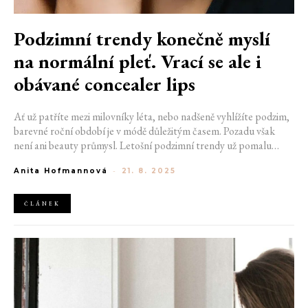
Podzimní trendy konečně myslí
na normální pleť. Vrací se ale i
obávané concealer lips
Ať už patříte mezi milovníky léta, nebo nadšeně vyhlížíte podzim,
barevné roční období je v módě důležitým časem. Pozadu však
není ani beauty průmysl. Letošní podzimní trendy už pomalu
klepou na dveře a nabízí opravdu originální portfolio make-up
Anita Hofmannová
-
21. 8. 2025
novinek. Vypadá to, že nás čeká jak návrat do minulosti, tak
překvapivé nové styly líčení.
ČLÁNEK