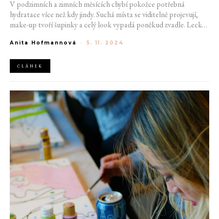
V podzimních a zimních měsících chybí pokožce potřebná
hydratace více než kdy jindy. Suchá místa se viditelně projevují,
make-up tvoří šupinky a celý look vypadá poněkud zvadle. Leckdy
už obyčejné krémy nestačí a je potřeba sáhnout po silnějším
Anita Hofmannová
-
5. 11. 2024
bojovníkovi. Tím jsou noční masky, které pracují, zatímco vy
poklidně spíte.
ČLÁNEK