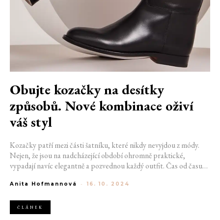
Obujte kozačky na desítky
způsobů. Nové kombinace oživí
váš styl
Kozačky patří mezi části šatníku, které nikdy nevyjdou z módy.
Nejen, že jsou na nadcházející období ohromně praktické,
vypadají navíc elegantně a pozvednou každý outfit. Čas od času
může být ale zábava změnit zavedené způsoby oblékání a
Anita Hofmannová
-
16. 10. 2024
inspirovat se, jak jednoduché boty vynosit v trochu jiném stylu.
ČLÁNEK