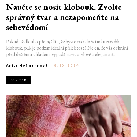
Naučte se nosit klobouk. Zvolte
správný tvar a nezapomeňte na
sebevědomí
Pokud už dlouho přemýšlíte, že byste rádi do šatníku zařadili
klobouk, pak je podzim ideální příležitostí. Nejen, že vás ochrání
před deštěm a chladem, vypadá navíc stylově a elegantně.
Především se však nesmíte klobouku bát, ale místo toho ho
Anita Hofmannová
-
8. 10. 2024
vnímat jako perfektní doplněk.
ČLÁNEK