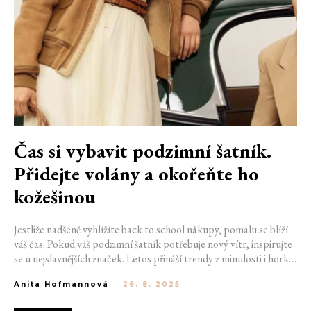
Čas si vybavit podzimní šatník.
Přidejte volány a okořeňte ho
kožešinou
Jestliže nadšeně vyhlížíte back to school nákupy, pomalu se blíží
váš čas. Pokud váš podzimní šatník potřebuje nový vítr, inspirujte
se u nejslavnějších značek. Letos přináší trendy z minulosti i horké
novinky, razící si cestu do městských ulic. Jestli na vás nakupovací
Anita Hofmannová
-
26. 8. 2025
nálada nepřišla, nezoufejte. Většinu poskládáte i z kousků, které
již vlastníte.