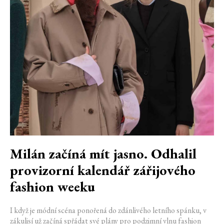
Milán začíná mít jasno. Odhalil
provizorní kalendář zářijového
fashion weeku
I když je módní scéna ponořená do zdánlivého letního spánku, v
zákulisí už začíná spřádat své plány pro podzimní vlnu fashion