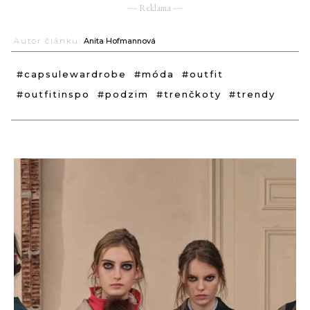
― Reklama ―
Autor článku:
Anita Hofmannová
#capsulewardrobe
#móda
#outfit
#outfitinspo
#podzim
#trenčkoty
#trendy