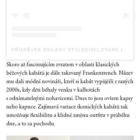
PŘÍSPĚVEK SDÍLENÝ STYLEDISCLOSURE (@STYLE_DISCLOSURE)
Skoro až fascinujícím zvratem v oblasti klasických
béžových kabátů je dále takzvaný Frankentrench. Název
mu dali módní novináři, kteří si kabát vypůjčili z raných
2000s, kdy děti běhaly venku v kalhotách
s odnímatelnými nohavicemi. Dnes to jsou ovšem kapsy
nebo kapuce. Zajímavá variace ikonických kabátů tak
umožňuje flexibilitu a klidně změnu outfitu v průběhu
dne, a to za pochodu.