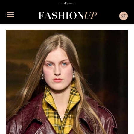
― Reklama ―