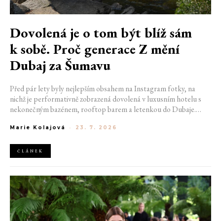
Dovolená je o tom být blíž sám
k sobě. Proč generace Z mění
Dubaj za Šumavu
Před pár lety byly nejlepším obsahem na Instagram fotky, na
nichž je performativně zobrazená dovolená v luxusním hotelu s
nekonečným bazénem, rooftop barem a letenkou do Dubaje.
Dnes sociální sítě zaplavují úplně jiné obrázky. Chata v Jizerských
Marie Kolajová
-
23. 7. 2026
horách. Ranní koupání v lomu. Výlet vlakem na Šumavu.
Nejlepším odpočinkem je jednoduše posedět s kamarády u ohně.
ČLÁNEK