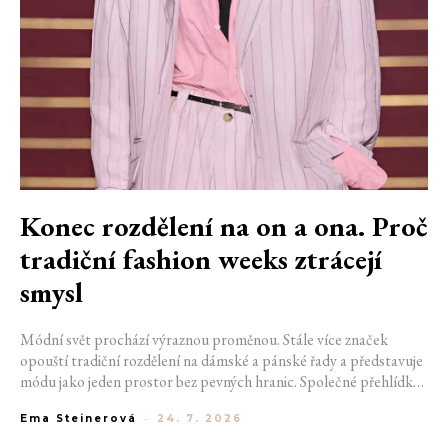
Konec rozdělení na on a ona. Proč
tradiční fashion weeks ztrácejí
smysl
Módní svět prochází výraznou proměnou. Stále více značek
opouští tradiční rozdělení na dámské a pánské řady a představuje
módu jako jeden prostor bez pevných hranic. Společné přehlídky,
propojené kolekce a rostoucí důraz na udržitelnost naznačují, že
Ema Steinerová
-
24. 7. 2026
klasické týdny módy mohou brzy vypadat úplně jinak.