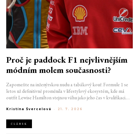
Proč je paddock F1 nejvlivnějším
módním molem současnosti?
Zapomeňte na inženýrskou nudu a tabákový kouř. Formule 1 se
letos už definitivně proměnila v lifestylový ekosystém, kde má
outfit Lewise Hamilton stejnou váhu jako jeho čas v kvalifikaci.
Díky miliardovému spojení s luxusním gigantem LVMH, vlivu
Kristína Švercelová
-
21. 7. 2026
nové generace influencerů a fenoménu manželek a partnerek
závodníků (WAGs) už F1 neprodává jen vteřiny napětí na startu,
ale příslušnost k nejrychlejší fashion komunitě světa. Jak se z
ČLÁNEK
"Racing Core" stala uniforma ulice a proč nás drama v paddocku
baví často i víc než samotné závody?