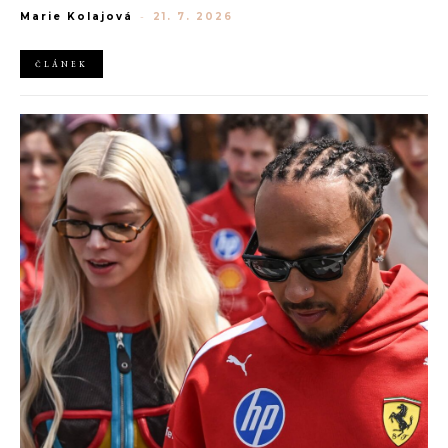
generaci Z a Evropská unie udělila rekordní pokutu platformě
Marie Kolajová
-
21. 7. 2026
AliExpress.
ČLÁNEK