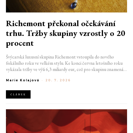
Richemont překonal očekávání
trhu. Tržby skupiny vzrostly o 20
procent
Švýcarská luxusní skupina Richemont vstoupila do nového
fiskálního roku ve velkém stylu. Ke konci června letošního roku
vykázala tržby ve výši 6,3 miliardy eur, což pro skupinu znamená
meziroční růst o 20 %. Tento úspěch ukazuje, že poptávka po
Marie Kolajová
-
20. 7. 2026
luxusním zůstává i přes přetrvávající ekonomickou nejistotu
mimořádně silná
ČLÁNEK