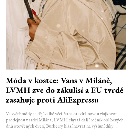
Móda v kostce: Vans v Miláně,
LVMH zve do zákulisí a EU tvrdě
zasahuje proti AliExpressu
Ve světě módy se dějí velké věci. Vans otevírá novou vlajkovou
prodejnou v srdci Milána, LVMH chystá další ročník oblíbených
dnů otevřených dveří, Burberry hlásí návrat na výsluní díky