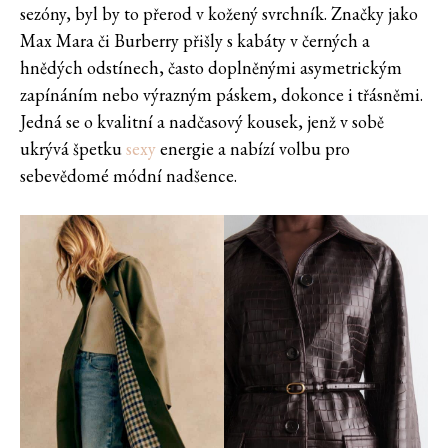
sezóny, byl by to přerod v kožený svrchník. Značky jako
Max Mara či Burberry přišly s kabáty v černých a
hnědých odstínech, často doplněnými asymetrickým
zapínáním nebo výrazným páskem, dokonce i třásněmi.
Jedná se o kvalitní a nadčasový kousek, jenž v sobě
ukrývá špetku
sexy
energie a nabízí volbu pro
sebevědomé módní nadšence.