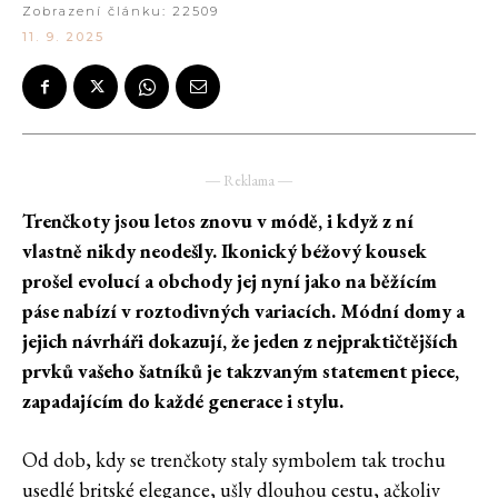
Zobrazení článku:
22509
11. 9. 2025
― Reklama ―
Trenčkoty jsou letos znovu v módě, i když z ní
vlastně nikdy neodešly. Ikonický béžový kousek
prošel evolucí a obchody jej nyní jako na běžícím
páse nabízí v roztodivných variacích. Módní domy a
jejich návrháři dokazují, že jeden z nejpraktičtějších
prvků vašeho šatníků je takzvaným statement piece,
zapadajícím do každé generace i stylu.
Od dob, kdy se trenčkoty staly symbolem tak trochu
usedlé britské elegance, ušly dlouhou cestu, ačkoliv