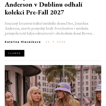
Anderson v Dublinu odhalí
kolekci Pre-Fall 2027
Současný kreativní ředitel módního domu Dior, Jonathan
Anderson, uzavře pomyslný kruh. Svou kariéru v módním
průmyslu totiž kdysi odstartoval v obchodním domě Brown
Thomas v Dublinu. Nyní se do hlavního města Irska navrátí v čele
Kateřina Hlaváčková
-
22. 7. 2026
jedné z největších luxusních značek světa. V prosinci totiž v
prostorách ikonické Trinity College odhalí očekávanou řadu Pre-
Fall 2027.
ČLÁNEK