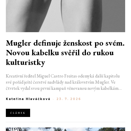
Mugler definuje ženskost po svém.
Novou kabelku svěřil do rukou
kulturistky
Kreativní ředitel Miguel Castro Freitas odemyká další kapitolu
své pořád ještě čerstvé nadvlády nad královstvím Mugler. Ve
čtvrtek vydal svou první kampaň věnovanou novým kabelkám
Aurora a Lua. Její vizuál hovoří přesně tím jazykem, s nímž návrhář
Kateřina Hlaváčková
-
23. 7. 2026
do módního domu dorazil. Umně mísí výrazy minulosti a dávných
kořenů, zatímco definuje moderní, silnou podobu ženskosti.
ČLÁNEK