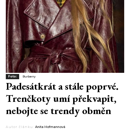
Foto:
Burberry
Padesátkrát a stále poprvé.
Trenčkoty umí překvapit,
nebojte se trendy obměn
Autor článku:
Anita Hofmannová