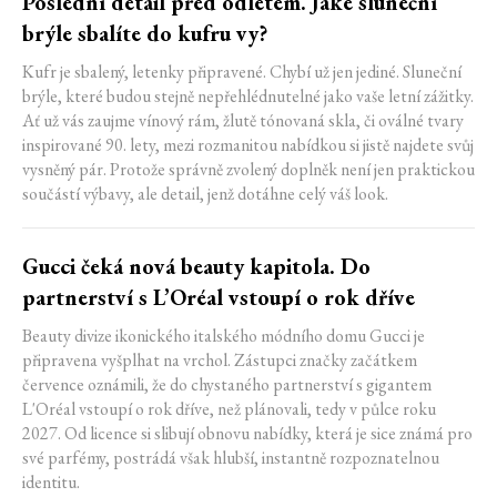
Poslední detail před odletem. Jaké sluneční
brýle sbalíte do kufru vy?
Kufr je sbalený, letenky připravené. Chybí už jen jediné. Sluneční
brýle, které budou stejně nepřehlédnutelné jako vaše letní zážitky.
Ať už vás zaujme vínový rám, žlutě tónovaná skla, či oválné tvary
inspirované 90. lety, mezi rozmanitou nabídkou si jistě najdete svůj
vysněný pár. Protože správně zvolený doplněk není jen praktickou
součástí výbavy, ale detail, jenž dotáhne celý váš look.
Gucci čeká nová beauty kapitola. Do
partnerství s L’Oréal vstoupí o rok dříve
Beauty divize ikonického italského módního domu Gucci je
připravena vyšplhat na vrchol. Zástupci značky začátkem
července oznámili, že do chystaného partnerství s gigantem
L'Oréal vstoupí o rok dříve, než plánovali, tedy v půlce roku
2027. Od licence si slibují obnovu nabídky, která je sice známá pro
své parfémy, postrádá však hlubší, instantně rozpoznatelnou
identitu.