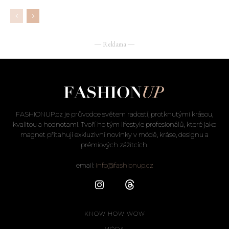
― Reklama ―
FASHIONUP.cz je průvodce světem radostí, protknutými krásou,
kvalitou a hodnotami. Tvoří ho tým lifestyle profesionálů, které jako
magnet přitahují exkluzivní novinky v módě, kráse, designu a
prémiových zážitcích.
email:
info@fashionup.cz
KNOW HOW WOW