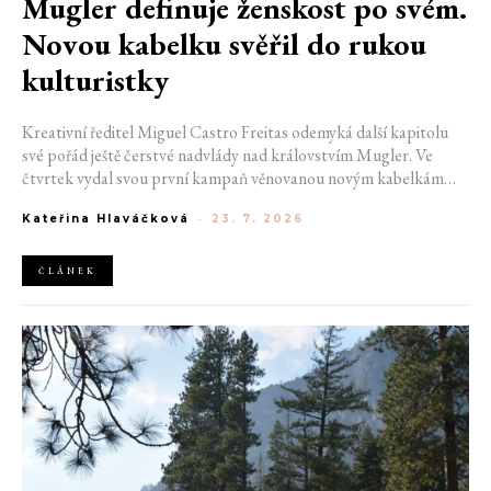
Mugler definuje ženskost po svém.
Novou kabelku svěřil do rukou
kulturistky
Kreativní ředitel Miguel Castro Freitas odemyká další kapitolu
své pořád ještě čerstvé nadvlády nad královstvím Mugler. Ve
čtvrtek vydal svou první kampaň věnovanou novým kabelkám
Aurora a Lua. Její vizuál hovoří přesně tím jazykem, s nímž návrhář
Kateřina Hlaváčková
-
23. 7. 2026
do módního domu dorazil. Umně mísí výrazy minulosti a dávných
kořenů, zatímco definuje moderní, silnou podobu ženskosti.
ČLÁNEK