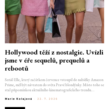
Hollywood těží z nostalgie. Uvízli
jsme v éře sequelů, prequelů a
rebootů
Seriál Elle, který začátkem července vstoupil do nabídky Amazon
Prime, měl být návratem do světa Pravé blondýnky. Místo toho se
stal připomínkou aktuálního kinematografického trendu.
Hollywoodská produkce se dnes točí v nekonečném kruhu.
Marie Kolajová
-
22. 7. 2026
Prequely, sequely, spin-offy i rebooty zaplnily kina i streamovací
platformy natolik, že se originální příběhy stávají pouhou