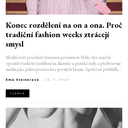
Konec rozdělení na on a ona. Proč
tradiční fashion weeks ztrácejí
smysl
Módní svět prochází výraznou proměnou. Stále více značek
opouští tradiční rozdělení na dámské a pánské řady a představuje
módu jako jeden prostor bez pevných hranic. Společné přehlídky,
propojené kolekce a rostoucí důraz na udržitelnost naznačují, že
Ema Steinerová
-
24. 7. 2026
klasické týdny módy mohou brzy vypadat úplně jinak.
ČLÁNEK