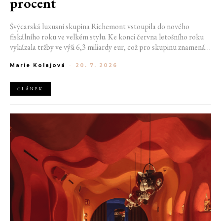
procent
Švýcarská luxusní skupina Richemont vstoupila do nového
fiskálního roku ve velkém stylu. Ke konci června letošního roku
vykázala tržby ve výši 6,3 miliardy eur, což pro skupinu znamená
meziroční růst o 20 %. Tento úspěch ukazuje, že poptávka po
Marie Kolajová
-
20. 7. 2026
luxusním zůstává i přes přetrvávající ekonomickou nejistotu
mimořádně silná
ČLÁNEK