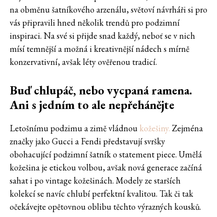
na obměnu šatníkového arzenálu, světoví návrháři si pro
vás připravili hned několik trendů pro podzimní
inspiraci. Na své si přijde snad každý, neboť se v nich
mísí temnější a možná i kreativnější nádech s mírně
konzervativní, avšak léty ověřenou tradicí.
Buď chlupáč, nebo vycpaná ramena.
Ani s jedním to ale nepřehánějte
Letošnímu podzimu a zimě vládnou
kožešiny.
Zejména
značky jako Gucci a Fendi představují svršky
obohacující podzimní šatník o statement piece. Umělá
kožešina je etickou volbou, avšak nová generace začíná
sahat i po vintage kožešinách. Modely ze starších
kolekcí se navíc chlubí perfektní kvalitou. Tak či tak
očekávejte opětovnou oblibu těchto výrazných kousků.