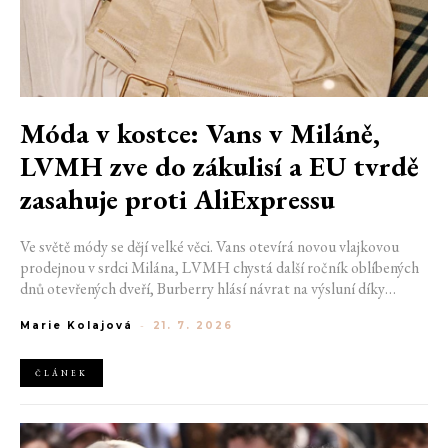
Móda v kostce: Vans v Miláně,
LVMH zve do zákulisí a EU tvrdě
zasahuje proti AliExpressu
Ve světě módy se dějí velké věci. Vans otevírá novou vlajkovou
prodejnou v srdci Milána, LVMH chystá další ročník oblíbených
dnů otevřených dveří, Burberry hlásí návrat na výsluní díky
generaci Z a Evropská unie udělila rekordní pokutu platformě
Marie Kolajová
-
21. 7. 2026
AliExpress.
ČLÁNEK