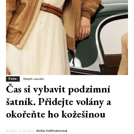
Foto:
Ralph Lauren
Čas si vybavit podzimní
šatník. Přidejte volány a
okořeňte ho kožešinou
Autor článku:
Anita Hofmannová