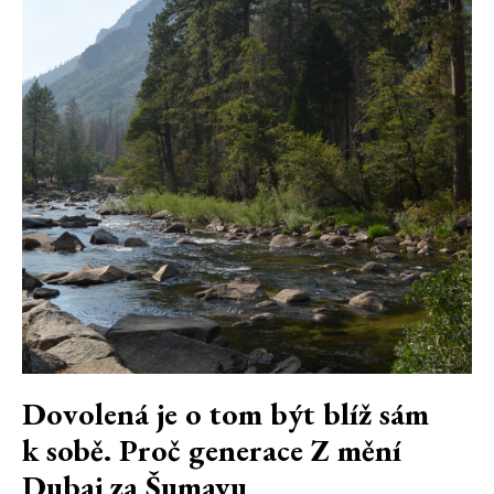
Dovolená je o tom být blíž sám
k sobě. Proč generace Z mění
Dubaj za Šumavu