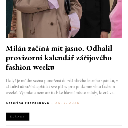
Milán začíná mít jasno. Odhalil
provizorní kalendář zářijového
fashion weeku
I když je módní scéna ponořená do zdánlivého letního spánku, v
zákulisí už začíná spřádat své plány pro podzimní vlnu fashion
weeků. Výjimkou není ani italské hlavní město módy, které ve
čtvrtek odhalilo provizorní kalendář chystaných show. Milán od
Kateřina Hlaváčková
-
24. 7. 2026
22. do 28. září přivítá tradiční jména, pozornost však zaměří
především na debut nových kreativních ředitelů značky
Moschino.
ČLÁNEK