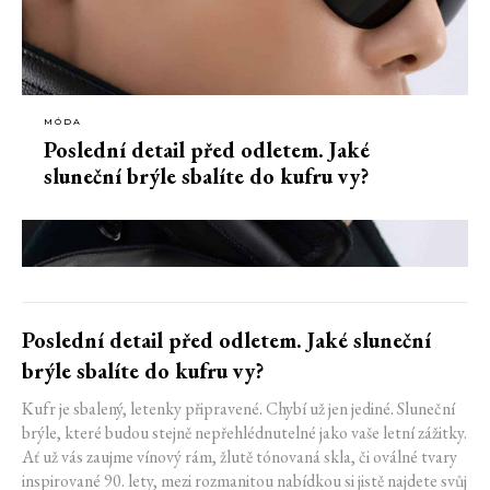
MÓDA
Poslední detail před odletem. Jaké
sluneční brýle sbalíte do kufru vy?
Poslední detail před odletem. Jaké sluneční
brýle sbalíte do kufru vy?
Kufr je sbalený, letenky připravené. Chybí už jen jediné. Sluneční
brýle, které budou stejně nepřehlédnutelné jako vaše letní zážitky.
Ať už vás zaujme vínový rám, žlutě tónovaná skla, či oválné tvary
inspirované 90. lety, mezi rozmanitou nabídkou si jistě najdete svůj