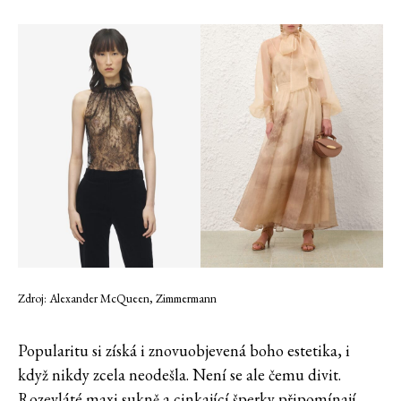
Zdroj: Alexander McQueen, Zimmermann
Popularitu si získá i znovuobjevená boho estetika, i
když nikdy zcela neodešla. Není se ale čemu divit.
Rozevláté maxi sukně a cinkající šperky připomínají