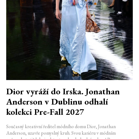
Dior vyráží do Irska. Jonathan
Anderson v Dublinu odhalí
kolekci Pre-Fall 2027
Současný kreativní ředitel módního domu Dior, Jonathan
Anderson, uzavře pomyslný kruh. Svou kariéru v módním