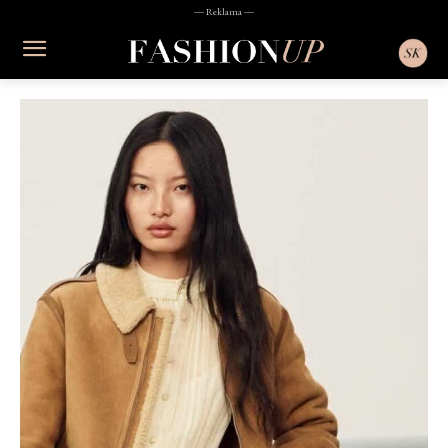
― Reklama ―