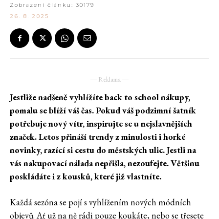
Zobrazení článku:
30179
26. 8. 2025
― Reklama ―
Jestliže nadšeně vyhlížíte back to school nákupy,
pomalu se blíží váš čas. Pokud váš podzimní šatník
potřebuje nový vítr, inspirujte se u nejslavnějších
značek. Letos přináší trendy z minulosti i horké
novinky, razící si cestu do městských ulic. Jestli na
vás nakupovací nálada nepřišla, nezoufejte. Většinu
poskládáte i z kousků, které již vlastníte.
Každá sezóna se pojí s vyhlížením nových módních
objevů. Ať už na ně rádi pouze koukáte, nebo se třesete