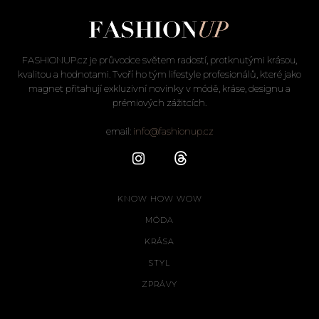
FASHIONUP.cz je průvodce světem radostí, protknutými krásou,
kvalitou a hodnotami. Tvoří ho tým lifestyle profesionálů, které jako
magnet přitahují exkluzivní novinky v módě, kráse, designu a
prémiových zážitcích.
email:
info@fashionup.cz
KNOW HOW WOW
MÓDA
KRÁSA
STYL
ZPRÁVY