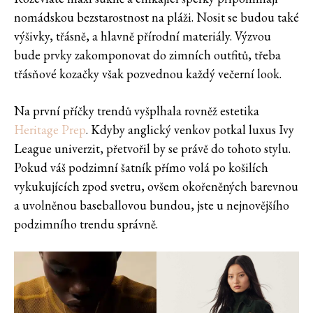
nomádskou bezstarostnost na pláži. Nosit se budou také
výšivky, třásně, a hlavně přírodní materiály. Výzvou
bude prvky zakomponovat do zimních outfitů, třeba
třásňové kozačky však pozvednou každý večerní look.
Na první příčky trendů vyšplhala rovněž estetika
Heritage Prep
. Kdyby anglický venkov potkal luxus Ivy
League univerzit, přetvořil by se právě do tohoto stylu.
Pokud váš podzimní šatník přímo volá po košilích
vykukujících zpod svetru, ovšem okořeněných barevnou
a uvolněnou baseballovou bundou, jste u nejnovějšího
podzimního trendu správně.