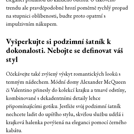
trendu ale pravděpodobně hrozí poměrně rychlý propad
na stupnici oblíbenosti, buďte proto opatrní s
impulzivním nákupem.
Vyšperkujte si podzimní šatník k
dokonalosti. Nebojte se definovat váš
styl
Očekávejte také zvýšený výskyt romantických looků s
temným nádechem. Módní domy Alexander McQueen
či Valentino přinesly do kolekcí krajku a tmavé odstíny,
kombinované s dekadentními detaily lehce
připomínajícími gotiku. Jestliže svůj podzimní šatník
nechcete ladit do upířího stylu, skvělou službu udělá i
krajková halenka povýšená na eleganci pomocí černého
kabátu.