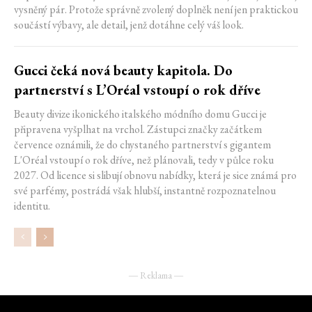
vysněný pár. Protože správně zvolený doplněk není jen praktickou
součástí výbavy, ale detail, jenž dotáhne celý váš look.
Gucci čeká nová beauty kapitola. Do
partnerství s L’Oréal vstoupí o rok dříve
Beauty divize ikonického italského módního domu Gucci je
připravena vyšplhat na vrchol. Zástupci značky začátkem
července oznámili, že do chystaného partnerství s gigantem
L'Oréal vstoupí o rok dříve, než plánovali, tedy v půlce roku
2027. Od licence si slibují obnovu nabídky, která je sice známá pro
své parfémy, postrádá však hlubší, instantně rozpoznatelnou
identitu.
― Reklama ―