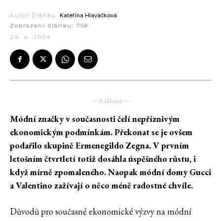
Autor článku:
Kateřina Hlaváčková
Zobrazení článku:
758
24. 4. 2024
― Reklama ―
Módní značky v současnosti čelí nepříznivým
ekonomickým podmínkám. Překonat se je ovšem
podařilo skupině Ermenegildo Zegna. V prvním
letošním čtvrtletí totiž dosáhla úspěšného růstu, i
když mírně zpomaleného. Naopak módní domy Gucci
a Valentino zažívají o něco méně radostné chvíle.
Důvodů pro současné ekonomické výzvy na módní