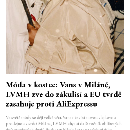
Móda v kostce: Vans v Miláně,
LVMH zve do zákulisí a EU tvrdě
zasahuje proti AliExpressu
Ve světě módy se dějí velké věci. Vans otevírá novou vlajkovou
prodejnou v srdci Milána, LVMH chystá další ročník oblíbených
dnů otevřených dveří, Burberry hlásí návrat na výsluní díky