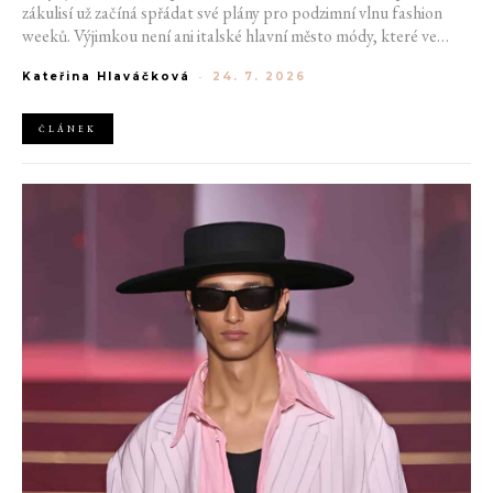
zákulisí už začíná spřádat své plány pro podzimní vlnu fashion
weeků. Výjimkou není ani italské hlavní město módy, které ve
čtvrtek odhalilo provizorní kalendář chystaných show. Milán od
Kateřina Hlaváčková
-
24. 7. 2026
22. do 28. září přivítá tradiční jména, pozornost však zaměří
především na debut nových kreativních ředitelů značky
Moschino.
ČLÁNEK