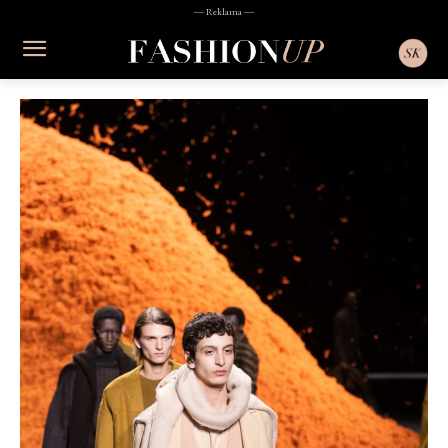
― Reklama ―