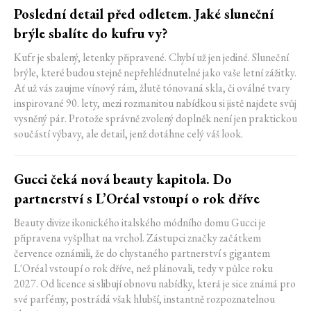
Poslední detail před odletem. Jaké sluneční
brýle sbalíte do kufru vy?
Kufr je sbalený, letenky připravené. Chybí už jen jediné. Sluneční
brýle, které budou stejně nepřehlédnutelné jako vaše letní zážitky.
Ať už vás zaujme vínový rám, žlutě tónovaná skla, či oválné tvary
inspirované 90. lety, mezi rozmanitou nabídkou si jistě najdete svůj
vysněný pár. Protože správně zvolený doplněk není jen praktickou
součástí výbavy, ale detail, jenž dotáhne celý váš look.
Gucci čeká nová beauty kapitola. Do
partnerství s L’Oréal vstoupí o rok dříve
Beauty divize ikonického italského módního domu Gucci je
připravena vyšplhat na vrchol. Zástupci značky začátkem
července oznámili, že do chystaného partnerství s gigantem
L'Oréal vstoupí o rok dříve, než plánovali, tedy v půlce roku
2027. Od licence si slibují obnovu nabídky, která je sice známá pro
své parfémy, postrádá však hlubší, instantně rozpoznatelnou