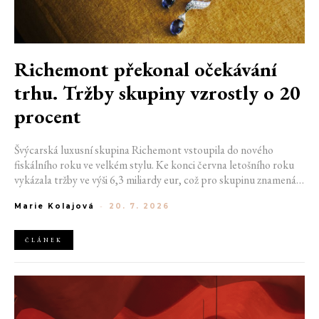
Richemont překonal očekávání
trhu. Tržby skupiny vzrostly o 20
procent
Švýcarská luxusní skupina Richemont vstoupila do nového
fiskálního roku ve velkém stylu. Ke konci června letošního roku
vykázala tržby ve výši 6,3 miliardy eur, což pro skupinu znamená
meziroční růst o 20 %. Tento úspěch ukazuje, že poptávka po
Marie Kolajová
-
20. 7. 2026
luxusním zůstává i přes přetrvávající ekonomickou nejistotu
mimořádně silná
ČLÁNEK