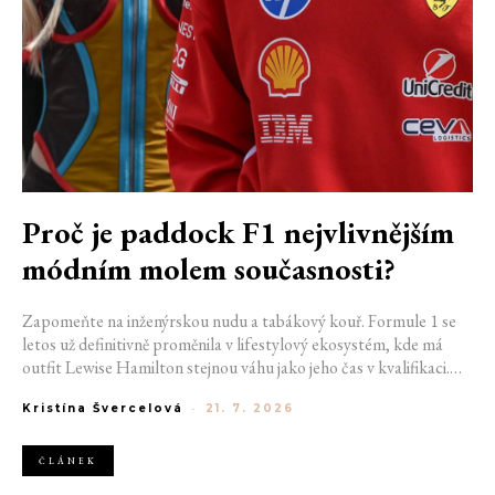
Proč je paddock F1 nejvlivnějším
módním molem současnosti?
Zapomeňte na inženýrskou nudu a tabákový kouř. Formule 1 se
letos už definitivně proměnila v lifestylový ekosystém, kde má
outfit Lewise Hamilton stejnou váhu jako jeho čas v kvalifikaci.
Díky miliardovému spojení s luxusním gigantem LVMH, vlivu
Kristína Švercelová
-
21. 7. 2026
nové generace influencerů a fenoménu manželek a partnerek
závodníků (WAGs) už F1 neprodává jen vteřiny napětí na startu,
ale příslušnost k nejrychlejší fashion komunitě světa. Jak se z
ČLÁNEK
"Racing Core" stala uniforma ulice a proč nás drama v paddocku