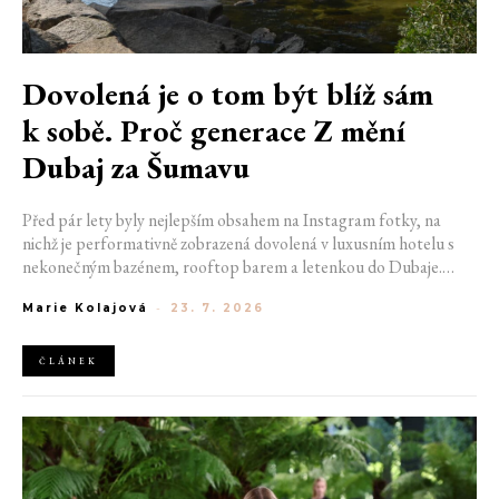
Dovolená je o tom být blíž sám
k sobě. Proč generace Z mění
Dubaj za Šumavu
Před pár lety byly nejlepším obsahem na Instagram fotky, na
nichž je performativně zobrazená dovolená v luxusním hotelu s
nekonečným bazénem, rooftop barem a letenkou do Dubaje.
Dnes sociální sítě zaplavují úplně jiné obrázky. Chata v Jizerských
Marie Kolajová
-
23. 7. 2026
horách. Ranní koupání v lomu. Výlet vlakem na Šumavu.
Nejlepším odpočinkem je jednoduše posedět s kamarády u ohně.
ČLÁNEK