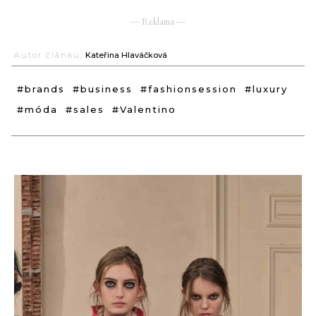
― Reklama ―
Autor článku:
Kateřina Hlaváčková
#brands
#business
#fashionsession
#luxury
#móda
#sales
#Valentino