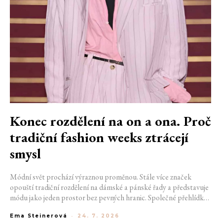
Konec rozdělení na on a ona. Proč
tradiční fashion weeks ztrácejí
smysl
Módní svět prochází výraznou proměnou. Stále více značek
opouští tradiční rozdělení na dámské a pánské řady a představuje
módu jako jeden prostor bez pevných hranic. Společné přehlídky,
propojené kolekce a rostoucí důraz na udržitelnost naznačují, že
Ema Steinerová
-
24. 7. 2026
klasické týdny módy mohou brzy vypadat úplně jinak.