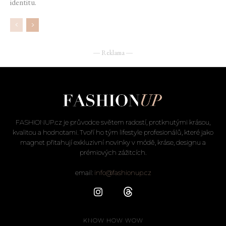
identitu.
― Reklama ―
FASHIONUP.cz je průvodce světem radostí, protknutými krásou,
kvalitou a hodnotami. Tvoří ho tým lifestyle profesionálů, které jako
magnet přitahují exkluzivní novinky v módě, kráse, designu a
prémiových zážitcích.
email:
info@fashionup.cz
KNOW HOW WOW