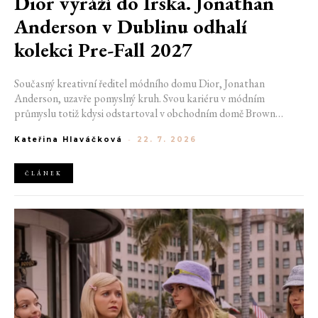
Dior vyráží do Irska. Jonathan
Anderson v Dublinu odhalí
kolekci Pre-Fall 2027
Současný kreativní ředitel módního domu Dior, Jonathan
Anderson, uzavře pomyslný kruh. Svou kariéru v módním
průmyslu totiž kdysi odstartoval v obchodním domě Brown
Thomas v Dublinu. Nyní se do hlavního města Irska navrátí v čele
Kateřina Hlaváčková
-
22. 7. 2026
jedné z největších luxusních značek světa. V prosinci totiž v
prostorách ikonické Trinity College odhalí očekávanou řadu Pre-
Fall 2027.
ČLÁNEK