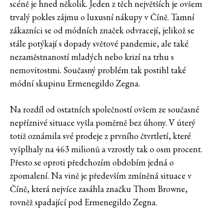
scéně je hned několik. Jeden z těch největších je ovšem
trvalý pokles zájmu o luxusní nákupy v Číně. Tamní
zákazníci se od módních značek odvracejí, jelikož se
stále potýkají s dopady světové pandemie, ale také
nezaměstnaností mladých nebo krizí na trhu s
nemovitostmi. Současný problém tak postihl také
módní skupinu Ermenegildo Zegna.
Na rozdíl od ostatních společností ovšem ze současné
nepříznivé situace vyšla poměrně bez úhony. V úterý
totiž oznámila své prodeje z prvního čtvrtletí, které
vyšplhaly na 463 milionů a vzrostly tak o osm procent.
Přesto se oproti předchozím obdobím jedná o
zpomalení. Na vině je především zmíněná situace v
Číně, která nejvíce zasáhla značku Thom Browne,
rovněž spadající pod Ermenegildo Zegna.