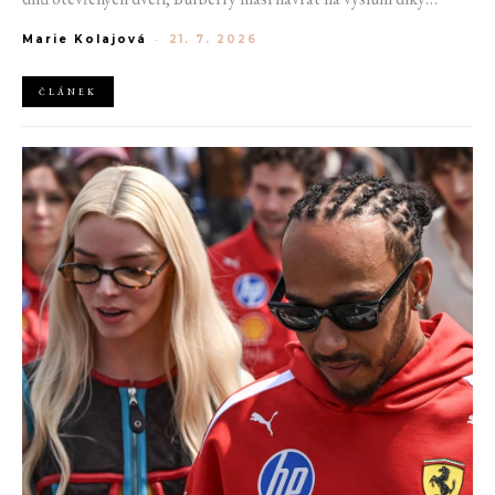
generaci Z a Evropská unie udělila rekordní pokutu platformě
Marie Kolajová
-
21. 7. 2026
AliExpress.
ČLÁNEK