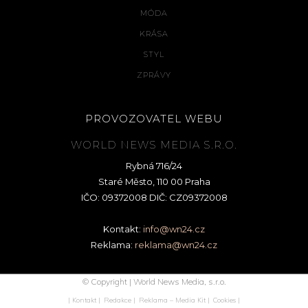
MÓDA
KRÁSA
STYL
ZPRÁVY
PROVOZOVATEL WEBU
WORLD NEWS MEDIA S.R.O.
Rybná 716/24
Staré Město, 110 00 Praha
IČO: 09372008 DIČ: CZ09372008
Kontakt:
info@wn24.cz
Reklama:
reklama@wn24.cz
© Copyright | World News Media, s.r.o.
| Kontakt |
Redakce |
Reklama – Media Kit |
Cookies |