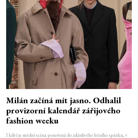
Milán začíná mít jasno. Odhalil
provizorní kalendář zářijového
fashion weeku
I když je módní scéna ponořená do zdánlivého letního spánku, v