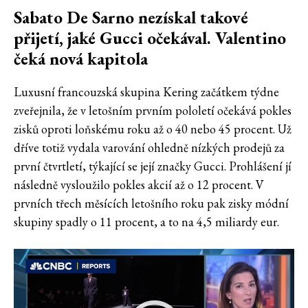
Sabato De Sarno nezískal takové
přijetí, jaké Gucci očekával. Valentino
čeká nová kapitola
Luxusní francouzská skupina Kering začátkem týdne
zveřejnila, že v letošním prvním pololetí očekává pokles
zisků oproti loňskému roku až o 40 nebo 45 procent. Už
dříve totiž vydala varování ohledně nízkých prodejů za
první čtvrtletí, týkající se její značky Gucci. Prohlášení jí
následně vysloužilo pokles akcií až o 12 procent. V
prvních třech měsících letošního roku pak zisky módní
skupiny spadly o 11 procent, a to na 4,5 miliardy eur.