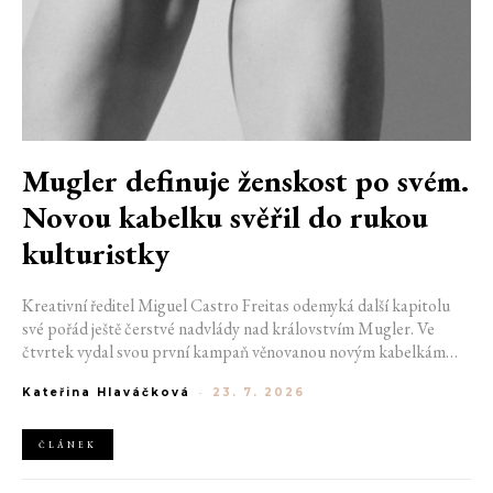
Mugler definuje ženskost po svém.
Novou kabelku svěřil do rukou
kulturistky
Kreativní ředitel Miguel Castro Freitas odemyká další kapitolu
své pořád ještě čerstvé nadvlády nad královstvím Mugler. Ve
čtvrtek vydal svou první kampaň věnovanou novým kabelkám
Aurora a Lua. Její vizuál hovoří přesně tím jazykem, s nímž návrhář
Kateřina Hlaváčková
-
23. 7. 2026
do módního domu dorazil. Umně mísí výrazy minulosti a dávných
kořenů, zatímco definuje moderní, silnou podobu ženskosti.
ČLÁNEK