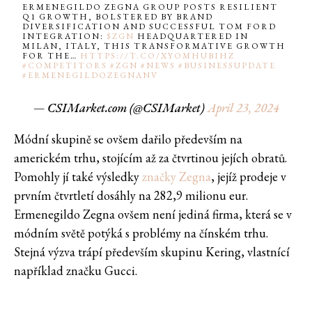
ERMENEGILDO ZEGNA GROUP POSTS RESILIENT
Q1 GROWTH, BOLSTERED BY BRAND
DIVERSIFICATION AND SUCCESSFUL TOM FORD
INTEGRATION:
$ZGN
HEADQUARTERED IN
MILAN, ITALY, THIS TRANSFORMATIVE GROWTH
FOR THE…
HTTPS://T.CO/XYOMHUBIHZ
#COMPETITORS
#ZGN
#NEWS
#BUSINESSUPDATE
#ERMENEGILDOZEGNANV
— CSIMarket.com (@CSIMarket)
April 23, 2024
Módní skupině se ovšem dařilo především na
americkém trhu, stojícím až za čtvrtinou jejích obratů.
Pomohly jí také výsledky
značky Zegna
, jejíž prodeje v
prvním čtvrtletí dosáhly na 282,9 milionu eur.
Ermenegildo Zegna ovšem není jediná firma, která se v
módním světě potýká s problémy na čínském trhu.
Stejná výzva trápí především skupinu Kering, vlastnící
například značku Gucci.