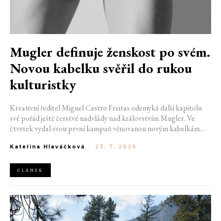
Mugler definuje ženskost po svém.
Novou kabelku svěřil do rukou
kulturistky
Kreativní ředitel Miguel Castro Freitas odemyká další kapitolu
své pořád ještě čerstvé nadvlády nad královstvím Mugler. Ve
čtvrtek vydal svou první kampaň věnovanou novým kabelkám
Aurora a Lua. Její vizuál hovoří přesně tím jazykem, s nímž návrhář
Kateřina Hlaváčková
-
23. 7. 2026
do módního domu dorazil. Umně mísí výrazy minulosti a dávných
kořenů, zatímco definuje moderní, silnou podobu ženskosti.
ČLÁNEK