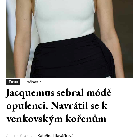
Foto:
Profimedia
Jacquemus sebral módě
opulenci. Navrátil se k
venkovským kořenům
Autor článku:
Kateřina Hlaváčková