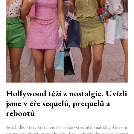
Hollywood těží z nostalgie. Uvízli
jsme v éře sequelů, prequelů a
rebootů
Seriál Elle, který začátkem července vstoupil do nabídky Amazon
Prime, měl být návratem do světa Pravé blondýnky. Místo toho se