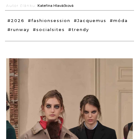
Autor článku:
Kateřina Hlaváčková
#2026
#fashionsession
#Jacquemus
#móda
#runway
#socialsites
#trendy