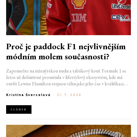
Proč je paddock F1 nejvlivnějším
módním molem současnosti?
Zapomeňte na inženýrskou nudu a tabákový kouř. Formule 1 se
letos už definitivně proměnila v lifestylový ekosystém, kde má
outfit Lewise Hamilton stejnou váhu jako jeho čas v kvalifikaci.
Díky miliardovému spojení s luxusním gigantem LVMH, vlivu
Kristína Švercelová
-
21. 7. 2026
nové generace influencerů a fenoménu manželek a partnerek
závodníků (WAGs) už F1 neprodává jen vteřiny napětí na startu,
ale příslušnost k nejrychlejší fashion komunitě světa. Jak se z
ČLÁNEK
"Racing Core" stala uniforma ulice a proč nás drama v paddocku
baví často i víc než samotné závody?