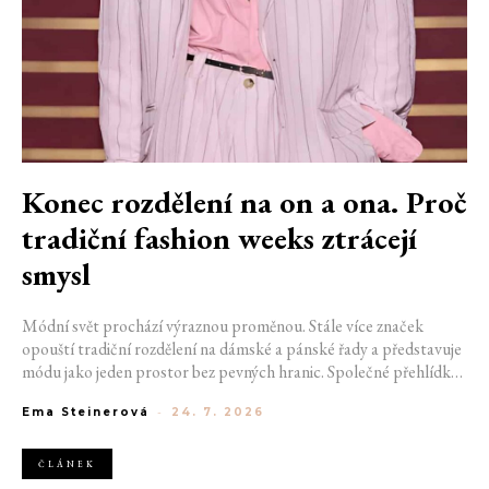
Konec rozdělení na on a ona. Proč
tradiční fashion weeks ztrácejí
smysl
Módní svět prochází výraznou proměnou. Stále více značek
opouští tradiční rozdělení na dámské a pánské řady a představuje
módu jako jeden prostor bez pevných hranic. Společné přehlídky,
propojené kolekce a rostoucí důraz na udržitelnost naznačují, že
Ema Steinerová
-
24. 7. 2026
klasické týdny módy mohou brzy vypadat úplně jinak.
ČLÁNEK