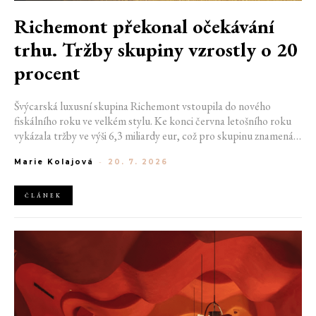
Richemont překonal očekávání
trhu. Tržby skupiny vzrostly o 20
procent
Švýcarská luxusní skupina Richemont vstoupila do nového
fiskálního roku ve velkém stylu. Ke konci června letošního roku
vykázala tržby ve výši 6,3 miliardy eur, což pro skupinu znamená
meziroční růst o 20 %. Tento úspěch ukazuje, že poptávka po
Marie Kolajová
-
20. 7. 2026
luxusním zůstává i přes přetrvávající ekonomickou nejistotu
mimořádně silná
ČLÁNEK