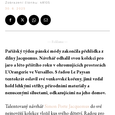
Zobrazení článku:
48105
30. 6. 2025
― Reklama ―
Pařížský týden pánské módy zakončila přehlídka z
dílny Jacquemus. Návrhář odhalil svou kolekci pro
jaro a léto příštího roku v ohromujících prostorách
L’Orangerie ve Versailles. S řadou Le Paysan
tentokrát oslavil své venkovské kořeny, jimž vzdal
hold lehkými střihy, přírodními materiály a
nenucenými siluetami, odkazujícími na jeho domov.
Talentovaný návrhář
Simon Porte Jacquemus
do své
nejnovější kolekce vložil kus svého dětství. Řadou pro