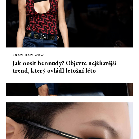
KNOW HOW WOW
Jak nosit bermudy? Objevte nejžhavější
trend, který ovládl letošní léto