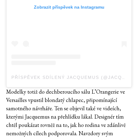
Zobrazit příspěvek na Instagramu
PŘÍSPĚVEK SDÍLENÝ JACQUEMUS (@JACQUEMUS)
Modelky totiž do dechberoucího sálu L’Orangerie ve
Versailles vpustil blonďatý chlapec, připomínající
samotného návrháře. Ten se objevil také ve videích,
kterými Jacquemus na přehlídku lákal. Designér tím
chtěl poukázat rovněž na to, jak ho rodina ve zdánlivě
nemožných cílech podporovala. Navzdory svým