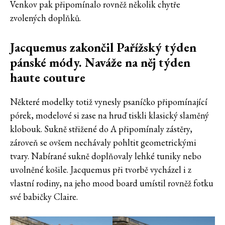
Venkov pak připomínalo rovněž několik chytře
zvolených doplňků.
Jacquemus zakončil Pařížský týden
pánské módy. Naváže na něj týden
haute couture
Některé modelky totiž vynesly psaníčko připomínající
pórek, modelové si zase na hruď tiskli klasický slaměný
klobouk. Sukně střižené do A připomínaly zástěry,
zároveň se ovšem nechávaly pohltit geometrickými
tvary. Nabírané sukně doplňovaly lehké tuniky nebo
uvolněné košile. Jacquemus při tvorbě vycházel i z
vlastní rodiny, na jeho mood board umístil rovněž fotku
své babičky Claire.