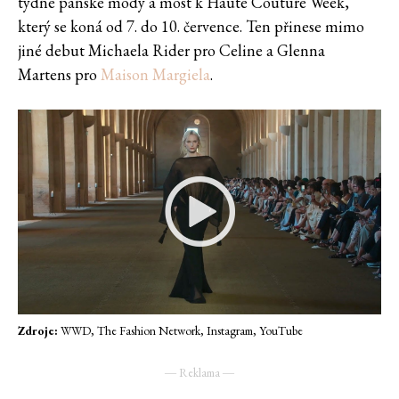
týdne pánské módy a most k Haute Couture Week,
který se koná od 7. do 10. července. Ten přinese mimo
jiné debut Michaela Rider pro Celine a Glenna
Martens pro
Maison Margiela
.
Zdroje:
WWD, The Fashion Network, Instagram, YouTube
― Reklama ―