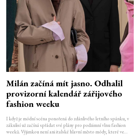
Milán začíná mít jasno. Odhalil
provizorní kalendář zářijového
fashion weeku
I když je módní scéna ponořená do zdánlivého letního spánku, v
zákulisí už začíná spřádat své plány pro podzimní vlnu fashion
weeků. Výjimkou není ani italské hlavní město módy, které ve
čtvrtek odhalilo provizorní kalendář chystaných show. Milán od