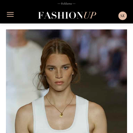
― Reklama ―