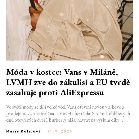
Móda v kostce: Vans v Miláně,
LVMH zve do zákulisí a EU tvrdě
zasahuje proti AliExpressu
Ve světě módy se dějí velké věci. Vans otevírá novou vlajkovou
prodejnou v srdci Milána, LVMH chystá další ročník oblíbených
dnů otevřených dveří, Burberry hlásí návrat na výsluní díky
generaci Z a Evropská unie udělila rekordní pokutu platformě
Marie Kolajová
-
21. 7. 2026
AliExpress.