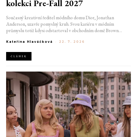
kolekci Pre-Fall 2027
Současný kreativní ředitel módního domu Dior, Jonathan
Anderson, uzavře pomyslný kruh. Svou kariéru v módním
průmyslu totiž kdysi odstartoval v obchodním domě Brown
Thomas v Dublinu. Nyní se do hlavního města Irska navrátí v čele
Kateřina Hlaváčková
-
22. 7. 2026
jedné z největších luxusních značek světa. V prosinci totiž v
prostorách ikonické Trinity College odhalí očekávanou řadu Pre-
Fall 2027.
ČLÁNEK