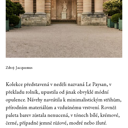
Zdroj: Jacquemus
Kolekce představená v neděli nazvaná Le Paysan, v
překladu rolník, upustila od jinak obvyklé módní
opulence. Návrhy navrátila k minimalistickým střihům,
přírodním materiálům a vzdušnému vrstvení. Rovněž
paleta barev zůstala nenucená, v tónech bílé, krémové,
černé, případně jemně růžové, modré nebo žluté.