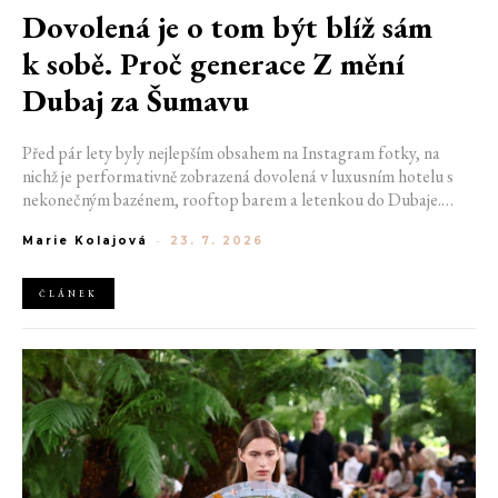
Dovolená je o tom být blíž sám
k sobě. Proč generace Z mění
Dubaj za Šumavu
Před pár lety byly nejlepším obsahem na Instagram fotky, na
nichž je performativně zobrazená dovolená v luxusním hotelu s
nekonečným bazénem, rooftop barem a letenkou do Dubaje.
Dnes sociální sítě zaplavují úplně jiné obrázky. Chata v Jizerských
Marie Kolajová
-
23. 7. 2026
horách. Ranní koupání v lomu. Výlet vlakem na Šumavu.
Nejlepším odpočinkem je jednoduše posedět s kamarády u ohně.
ČLÁNEK