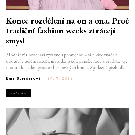
Konec rozdělení na on a ona. Proč
tradiční fashion weeks ztrácejí
smysl
Módní svět prochází výraznou proměnou. Stále více značek
opouští tradiční rozdělení na dámské a pánské řady a představuje
módu jako jeden prostor bez pevných hranic. Společné přehlídky,
propojené kolekce a rostoucí důraz na udržitelnost naznačují, že
Ema Steinerová
-
24. 7. 2026
klasické týdny módy mohou brzy vypadat úplně jinak.
ČLÁNEK