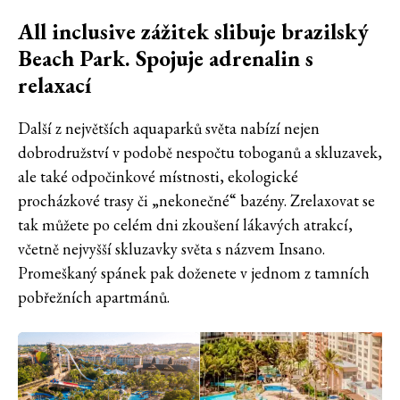
All inclusive zážitek slibuje brazilský
Beach Park. Spojuje adrenalin s
relaxací
Další z největších aquaparků světa nabízí nejen
dobrodružství v podobě nespočtu toboganů a skluzavek,
ale také odpočinkové místnosti, ekologické
procházkové trasy či „nekonečné“ bazény. Zrelaxovat se
tak můžete po celém dni zkoušení lákavých atrakcí,
včetně nejvyšší skluzavky světa s názvem Insano.
Promeškaný spánek pak doženete v jednom z tamních
pobřežních apartmánů.