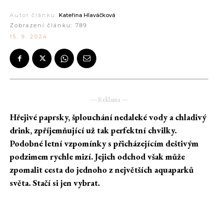
Autor článku:
Kateřina Hlaváčková
Zobrazení článku:
789
15. 9. 2024
― Reklama ―
Hřejivé paprsky, šplouchání nedaleké vody a chladivý
drink, zpříjemňující už tak perfektní chvilky.
Podobné letní vzpomínky s přicházejícím deštivým
podzimem rychle mizí. Jejich odchod však může
zpomalit cesta do jednoho z největších aquaparků
světa. Stačí si jen vybrat.