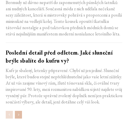
Bermudy už dávno nepatří do zapomenutých pánských šatníků
ani nudných kanceláří. Současná móda z nich udělala nečekaně
sexy záležitost, která si mistrovsky pohrává s proporcemi a posílá
minisukně na vedlejší kolej. Tento kousek opouští škatulku
tátovské nostalgie a pod taktovkou předních módních domů se
stává nejsilnějším manifestem moderní nonšalance letošního léta.
Poslední detail před odletem. Jaké sluneční
brýle sbalíte do kufru vy?
Kufr je sbalený, letenky připravené. Chybí už jen jediné. Sluneční
brýle, které budou stejně nepřehlédnutelné jako vaše letní zážitky.
Ať už vás zaujme vínový rám, žlutě tónovaná skla, či oválné tvary
inspirované 90. lety, mezi rozmanitou nabídkou si jistě najdete svůj
vysněný pár. Protože správně zvolený doplněk není jen praktickou
součástí výbavy, ale detail, jenž dotáhne celý váš look.