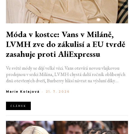
Móda v kostce: Vans v Miláně,
LVMH zve do zákulisí a EU tvrdě
zasahuje proti AliExpressu
Ve světě módy se dějí velké věci. Vans otevírá novou vlajkovou
prodejnou v srdci Milána, LVMH chystá další ročník oblíbených
dnů otevřených dveří, Burberry hlásí návrat na výsluní díky
generaci Z a Evropská unie udělila rekordní pokutu platformě
Marie Kolajová
-
21. 7. 2026
AliExpress.
ČLÁNEK