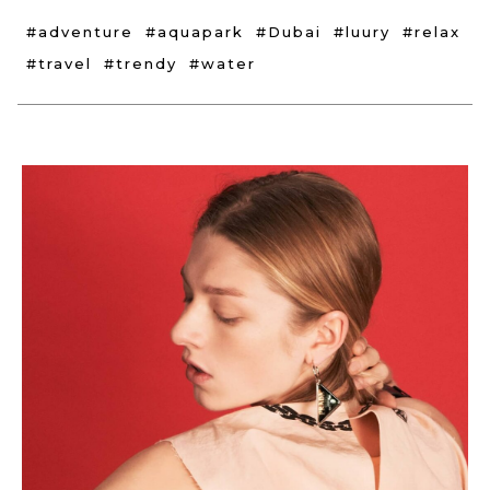
#adventure
#aquapark
#Dubai
#luury
#relax
#travel
#trendy
#water