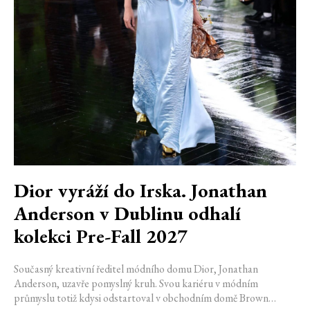
Dior vyráží do Irska. Jonathan
Anderson v Dublinu odhalí
kolekci Pre-Fall 2027
Současný kreativní ředitel módního domu Dior, Jonathan
Anderson, uzavře pomyslný kruh. Svou kariéru v módním
průmyslu totiž kdysi odstartoval v obchodním domě Brown