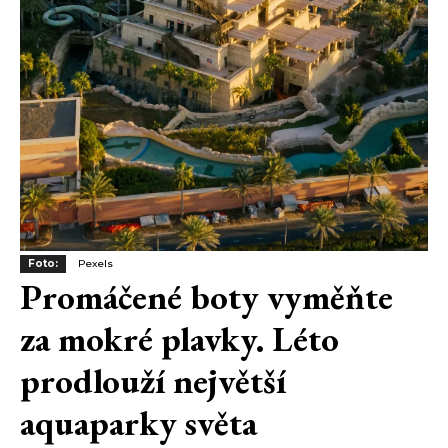
Foto:
Pexels
Promáčené boty vyměňte
za mokré plavky. Léto
prodlouží největší
aquaparky světa