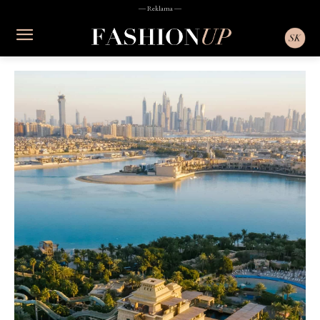
― Reklama ―