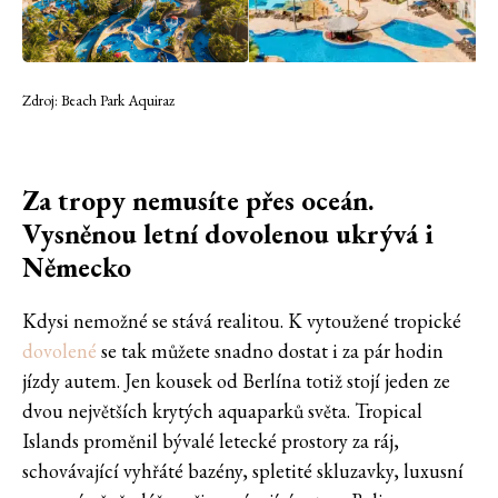
Zdroj: Beach Park Aquiraz
Za tropy nemusíte přes oceán.
Vysněnou letní dovolenou ukrývá i
Německo
Kdysi nemožné se stává realitou. K vytoužené tropické
dovolené
se tak můžete snadno dostat i za pár hodin
jízdy autem. Jen kousek od Berlína totiž stojí jeden ze
dvou největších krytých aquaparků světa. Tropical
Islands proměnil bývalé letecké prostory za ráj,
schovávající vyhřáté bazény, spletité skluzavky, luxusní