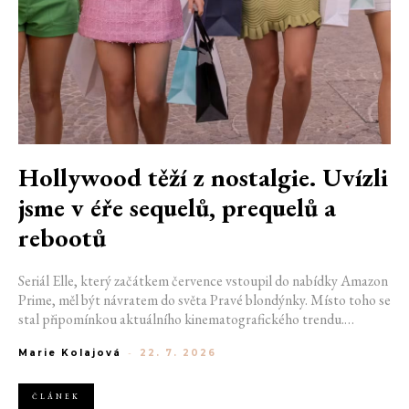
Hollywood těží z nostalgie. Uvízli
jsme v éře sequelů, prequelů a
rebootů
Seriál Elle, který začátkem července vstoupil do nabídky Amazon
Prime, měl být návratem do světa Pravé blondýnky. Místo toho se
stal připomínkou aktuálního kinematografického trendu.
Hollywoodská produkce se dnes točí v nekonečném kruhu.
Marie Kolajová
-
22. 7. 2026
Prequely, sequely, spin-offy i rebooty zaplnily kina i streamovací
platformy natolik, že se originální příběhy stávají pouhou
vzácností. Proč se filmový průmysl tak moc bojí nových nápadů?
ČLÁNEK