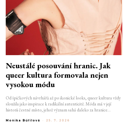
Neustálé posouvání hranic. Jak
queer kultura formovala nejen
vysokou módu
Od špičkových návrhářů až po ikonické looks, queer kultura vždy
sloužila jako inspirace k radikální autenticitě. Móda má v její
historii čestné místo, jehož význam sahá daleko za hranice
estetiky. V dobách, kdy být otevřeně queer znamenalo vystavit se
Monika Búřilová
-
25. 7. 2026
postihům a nebezpečí, fungovalo právě oblečení jako tichý jazyk.
Díky šátku, broži nebo náušnici queer lidé rozpoznali jeden