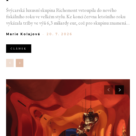
Švýcarská luxusní skupina Richemont vstoupila do nového
fiskálního roku ve velkém stylu. Ke konci června letošního roku
vykázala tržby ve výši 6,3 miliardy eur, což pro skupinu znamená
meziroční růst o 20 %. Tento úspěch ukazuje, že poptávka po
Marie Kolajová
-
20. 7. 2026
luxusním zůstává i přes přetrvávající ekonomickou nejistotu
mimořádně silná
ČLÁNEK