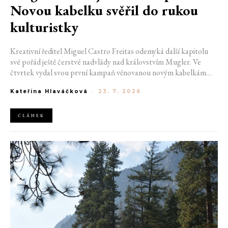
Novou kabelku svěřil do rukou
kulturistky
Kreativní ředitel Miguel Castro Freitas odemyká další kapitolu
své pořád ještě čerstvé nadvlády nad královstvím Mugler. Ve
čtvrtek vydal svou první kampaň věnovanou novým kabelkám
Aurora a Lua. Její vizuál hovoří přesně tím jazykem, s nímž návrhář
Kateřina Hlaváčková
-
23. 7. 2026
do módního domu dorazil. Umně mísí výrazy minulosti a dávných
kořenů, zatímco definuje moderní, silnou podobu ženskosti.
ČLÁNEK