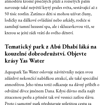
atmosféru kromě písečných pláží a rozsetých palm
navozuje také největší krytý prales světa, sestávající až z
50 tisíc rostlin. Zatímco děti si mohou užívat čluny,
lodičky na dálkové ovládání nebo arkády, rodiče si
zamilují tamní luxusní spa, ale i skluzavkovou věž, se
kterou se ještě rádi vrátí do svého dětství.
Tematický park z Abú Dhabí láká na
kouzelné dobrodružství. Objevte
krásy Yas Water
Aquapark Yas Water oslovuje návštěvníky nejen svou
zdánlivě nekončící nabídkou atrakcí, ale také speciální
atmosférou. Jeho téma totiž odkazuje na dávný příběh o
odvážné dívce jménem Dana. Kdysi dávno měla najít
ztracenou perlu a přinést tak své vesnici zašlou slávu.
Proto i samotný park představuje spletitou cestu za