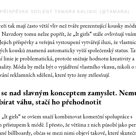
PŘÍSPĚVEK SDÍLENÝ TAMARA KALINIC (@TAMARA)
eři tak mají často větší vliv než tváře prezentující kousky mó
 Navzdory tomu nelze popřít, že „It girls“ stále ovlivňují vní
Jejich příspěvky a veřejná vystoupení vytvářejí iluzi, že vlastnic
ých kousků znamená automaticky vyšší společenský status. Ta
í linie je problematická, protože snižuje hodnotu kreativity a
uality. Móda by měla být o vyjádření vlastního vkusu, nikoli o
ání reklamních sdělení, které tyto ženy ztělesňují.
s se nad slavným konceptem zamyslet. Nem
írat váhu, stačí ho přehodnotit
 „It girls“ se ovšem snaží kombinovat komerční spolupráce s
 přístupem k módě. I přesto, že většina z nich působí jako pe
ané billboardy, občas se mezi nimi objeví takové, které skuteč