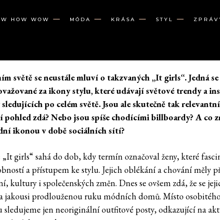
OW HOW WOW
MÓDA
KRÁSA
STYL
ZPRÁV
m světě se neustále mluví o takzvaných „It girls“. Jedná se
ovažované za ikony stylu, které udávají světové trendy a ins
 sledujících po celém světě. Jsou ale skutečně tak relevantní,
í pohled zdá? Nebo jsou spíše chodícími billboardy? A co 
ní ikonou v době sociálních sítí?
 „It girls“ sahá do dob, kdy termín označoval ženy, které fasc
obností a přístupem ke stylu. Jejich oblékání a chování měly p
í, kultury i společenských změn. Dnes se ovšem zdá, že se jeji
na jakousi prodlouženou ruku módních domů. Místo osobitéh
u sledujeme jen neoriginální outfitové posty, odkazující na ak