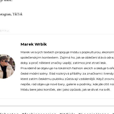
nstagram, TikTok
lánku:
Marek Wrbik
https://fashionup.cz/
Marek ve svých textech propojuje módu s popkulturou, ekonom
společenským kontextem. Zajímá ho, jak se oblečení stává odr
doby a proč některé značky uspějí, zatímco jiné ztratí lesk.
Pravidelně se objevuje na lokálních fashion akcích a sleduje tvář
české módní scény. Rád rozkrývá příběhy za značkami i trendy
které zatím českému publiku zůstávají vzdálenější. Když zrovn
nepíše, rád objevuje nové bary, galerie a podniky, kde jde cítit n
Módu bere jako koníček, ale i jako způsob, jak se dívat na svět.