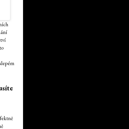
dních
mání
tví
to
 slepém
usíte
rfektně
ně