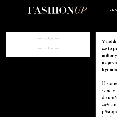
KN
― Reklama ―
V módní
často p
― Reklama ―
miliony
na prvn
být mód
Historie
svou os
do uměn
zúžila 
přístup