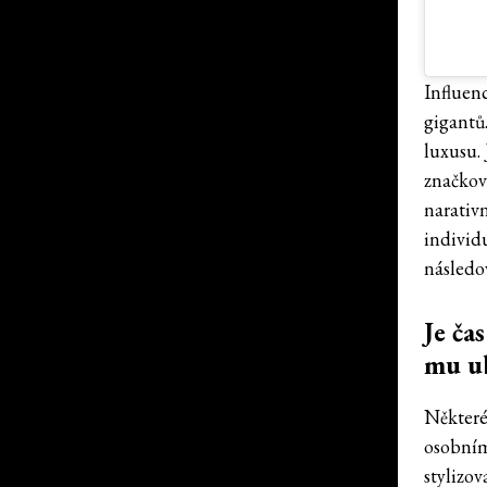
Influenc
gigantů.
luxusu. 
značkov
narativn
individ
následov
Je ča
mu ub
Některé
osobním
stylizov