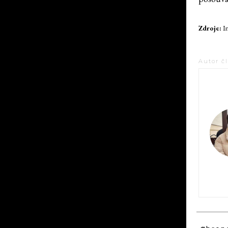
Zdroje:
I
Autor č