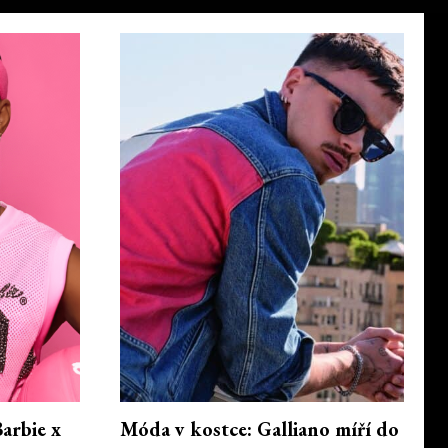
arbie x
Móda v kostce: Galliano míří do