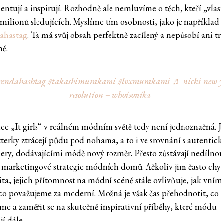
entují a inspirují. Rozhodně ale nemluvíme o těch, kteří „vlas
 milionů sledujících. Myslíme tím osobnosti, jako je například
ahastag
. Ta má svůj obsah perfektně zacílený a nepůsobí ani t
ě.
endahashtag
#takashimurakami
#lvxmurakami
♬ nicki new 
resolution – whoisonika
ce „It girls“ v reálném módním světě tedy není jednoznačná. 
tterky ztrácejí půdu pod nohama, a to i ve srovnání s autenti
cery, dodávajícími módě nový rozměr. Přesto zůstávají nedílno
í marketingové strategie módních domů. Ačkoliv jim často chy
lita, jejich přítomnost na módní scéně stále ovlivňuje, jak vn
 co považujeme za moderní. Možná je však čas přehodnotit, co
me a zaměřit se na skutečně inspirativní příběhy, které módu
í dále.