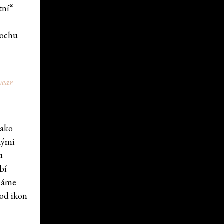
tní“
rochu
year
Jako
ckými
u
bí
ímáme
 od ikon