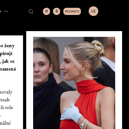
REDAKCE
Y
 o ženy
pirují
 jak se
znamená
inovaly
řesah
ch role
o
tuální