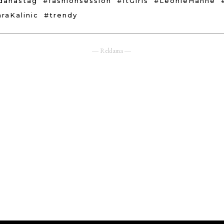
dahastag
#fashionsession
#ItGirls
#LeonieHanne
raKalinic
#trendy
― Reklama ―