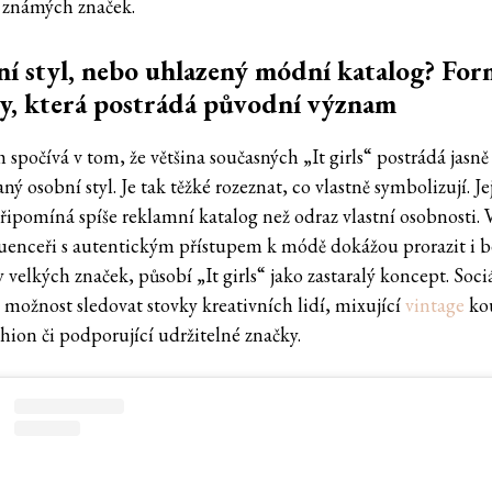
 známých značek.
í styl, nebo uhlazený módní katalog? For
y, která postrádá původní význam
spočívá v tom, že většina současných „It girls“ postrádá jasně
ný osobní styl. Je tak těžké rozeznat, co vlastně symbolizují. Je
připomíná spíše reklamní katalog než odraz vlastní osobnosti. 
luenceři s autentickým přístupem k módě dokážou prorazit i b
velkých značek, působí „It girls“ jako zastaralý koncept. Sociá
y možnost sledovat stovky kreativních lidí, mixující
vintage
kou
hion či podporující udržitelné značky.