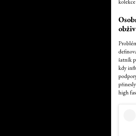
kolekce
Osobn
obživ
Problém 
definova
šatník 
kdy inf
podpory 
přinesl
high fas