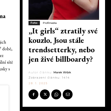
ma
Foto:
Profimedia
„It girls“ ztratily své
kouzlo. Jsou stále
jich
trendsetterky, nebo
V době,
ez
jen živé billboardy?
lní sítě
sky s
Autor článku:
Marek Wrbik
Zobrazení článku:
1414
28. 1. 2025