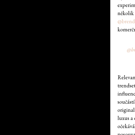
experim
několik
@brend
komerčn
@br
Relevan
trendse
influen
součást
origina
luxus a
očekává
posouvaj