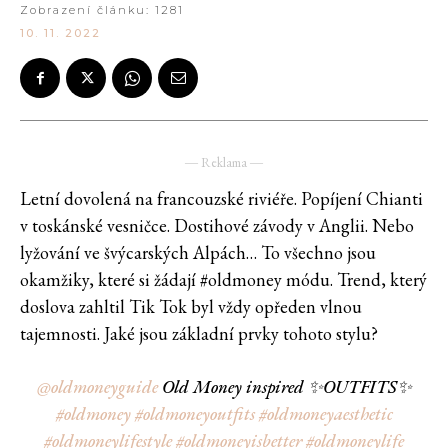
Zobrazení článku:
1281
10. 11. 2022
― Reklama ―
Letní dovolená na francouzské riviéře. Popíjení Chianti
v toskánské vesničce. Dostihové závody v Anglii. Nebo
lyžování ve švýcarských Alpách… To všechno jsou
okamžiky, které si žádají #oldmoney módu. Trend, který
doslova zahltil Tik Tok byl vždy opředen vlnou
tajemnosti. Jaké jsou základní prvky tohoto stylu?
@oldmoneyguide
Old Money inspired ✨OUTFITS✨
#oldmoney
#oldmoneyoutfits
#oldmoneyaesthetic
#oldmoneylifestyle
#oldmoneyisbetter
#oldmoneylife