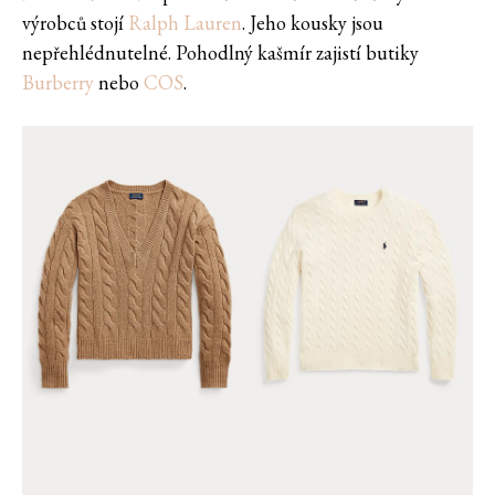
výrobců stojí
Ralph Lauren
. Jeho kousky jsou
nepřehlédnutelné. Pohodlný kašmír zajistí butiky
Burberry
nebo
COS
.