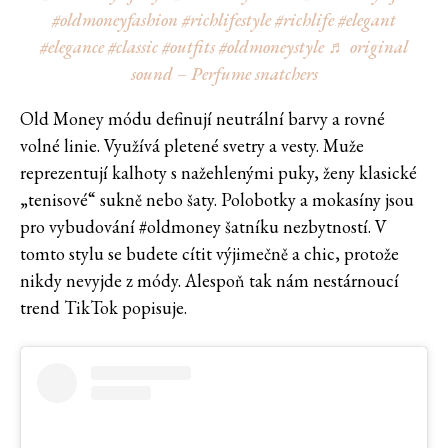
#oldmoneyfashion
#richlifestyle
#richlife
#elegant
#elegance
#classic
#outfits
#oldmoneystyle
♬ original
sound – Perfume snatchers
Old Money módu definují neutrální barvy a rovné
volné linie. Využívá pletené svetry a vesty. Muže
reprezentují kalhoty s nažehlenými puky, ženy klasické
„tenisové“ sukně nebo šaty. Polobotky a mokasíny jsou
pro vybudování #oldmoney šatníku nezbytností. V
tomto stylu se budete cítit výjimečně a chic, protože
nikdy nevyjde z módy. Alespoň tak nám nestárnoucí
trend TikTok popisuje.