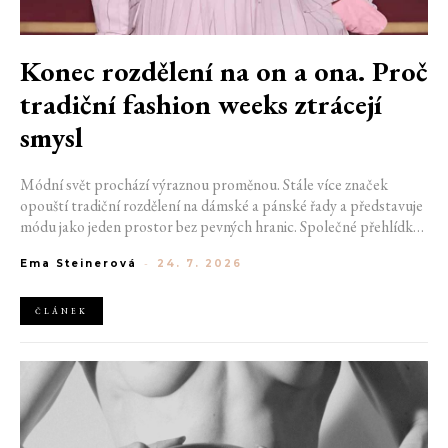
Konec rozdělení na on a ona. Proč
tradiční fashion weeks ztrácejí
smysl
Módní svět prochází výraznou proměnou. Stále více značek
opouští tradiční rozdělení na dámské a pánské řady a představuje
módu jako jeden prostor bez pevných hranic. Společné přehlídky,
propojené kolekce a rostoucí důraz na udržitelnost naznačují, že
Ema Steinerová
-
24. 7. 2026
klasické týdny módy mohou brzy vypadat úplně jinak.
ČLÁNEK