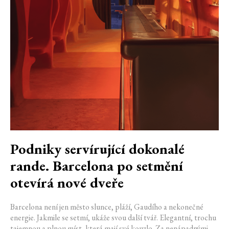
Podniky servírující dokonalé
rande. Barcelona po setmění
otevírá nové dveře
Barcelona není jen město slunce, pláží, Gaudího a nekonečné
energie. Jakmile se setmí, ukáže svou další tvář. Elegantní, trochu
tajemnou a plnou míst, která mají své kouzlo. Za nenápadnými