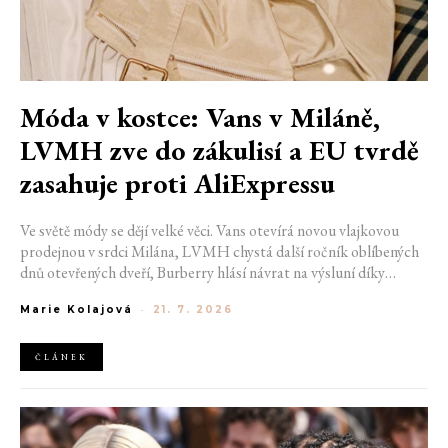
Móda v kostce: Vans v Miláně,
LVMH zve do zákulisí a EU tvrdě
zasahuje proti AliExpressu
Ve světě módy se dějí velké věci. Vans otevírá novou vlajkovou
prodejnou v srdci Milána, LVMH chystá další ročník oblíbených
dnů otevřených dveří, Burberry hlásí návrat na výsluní díky
generaci Z a Evropská unie udělila rekordní pokutu platformě
Marie Kolajová
-
21. 7. 2026
AliExpress.
ČLÁNEK