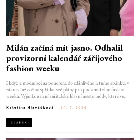
Milán začíná mít jasno. Odhalil
provizorní kalendář zářijového
fashion weeku
I když je módní scéna ponořená do zdánlivého letního spánku, v
zákulisí už začíná spřádat své plány pro podzimní vlnu fashion
weeků. Výjimkou není ani italské hlavní město módy, které ve
čtvrtek odhalilo provizorní kalendář chystaných show. Milán od
Kateřina Hlaváčková
-
24. 7. 2026
22. do 28. září přivítá tradiční jména, pozornost však zaměří
především na debut nových kreativních ředitelů značky
Moschino.
ČLÁNEK