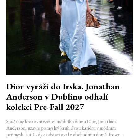
Dior vyráží do Irska. Jonathan
Anderson v Dublinu odhalí
kolekci Pre-Fall 2027
Současný kreativní ředitel módního domu Dior, Jonathan
Anderson, uzavře pomyslný kruh. Svou kariéru v módním
průmyslu totiž kdysi odstartoval v obchodním domě Brown