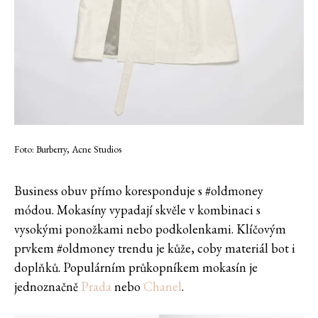
Foto: Burberry, Acne Studios
Business obuv přímo koresponduje s #oldmoney
módou. Mokasíny vypadají skvěle v kombinaci s
vysokými ponožkami nebo podkolenkami. Klíčovým
prvkem #oldmoney trendu je kůže, coby materiál bot i
doplňků. Populárním průkopníkem mokasín je
jednoznačně
Prada
nebo
Chanel
.