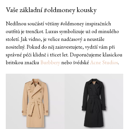
Vaše základní #oldmoney kousky
Nedílnou součástí většiny #oldmoney inspiračních
outfitů je trenčkot. Luxus symbolizuje už od minulého
století. Jak vidno, je velice nadčasový a neustále
nositelný. Pokud do něj zainvestujete, vydrží vám při
správné péči klidně i třicet let. Doporučujeme klasickou
britskou značku
Burbbery
nebo švédské
Acne Studios
.