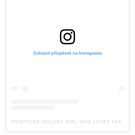
Zobrazit příspěvek na Instagramu
PŘÍSPĚVEK SDÍLENÝ GIRL WHO LOVES FASHION (@URFAVMAGAZINE)