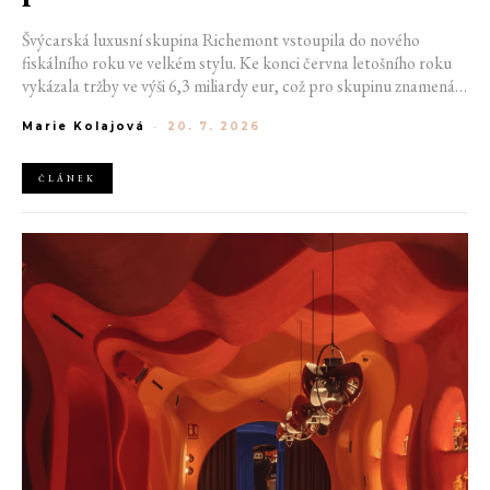
Švýcarská luxusní skupina Richemont vstoupila do nového
fiskálního roku ve velkém stylu. Ke konci června letošního roku
vykázala tržby ve výši 6,3 miliardy eur, což pro skupinu znamená
meziroční růst o 20 %. Tento úspěch ukazuje, že poptávka po
Marie Kolajová
-
20. 7. 2026
luxusním zůstává i přes přetrvávající ekonomickou nejistotu
mimořádně silná
ČLÁNEK