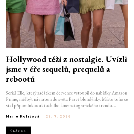
Hollywood těží z nostalgie. Uvízli
jsme v éře sequelů, prequelů a
rebootů
Seriál Elle, který začátkem července vstoupil do nabídky Amazon
Prime, měl být návratem do světa Pravé blondýnky. Místo toho se
stal připomínkou aktuálního kinematografického trendu.
Hollywoodská produkce se dnes točí v nekonečném kruhu.
Marie Kolajová
-
22. 7. 2026
Prequely, sequely, spin-offy i rebooty zaplnily kina i streamovací
platformy natolik, že se originální příběhy stávají pouhou
vzácností. Proč se filmový průmysl tak moc bojí nových nápadů?
ČLÁNEK