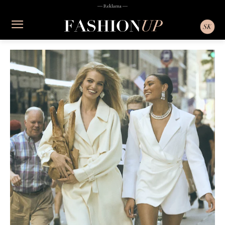
― Reklama ―