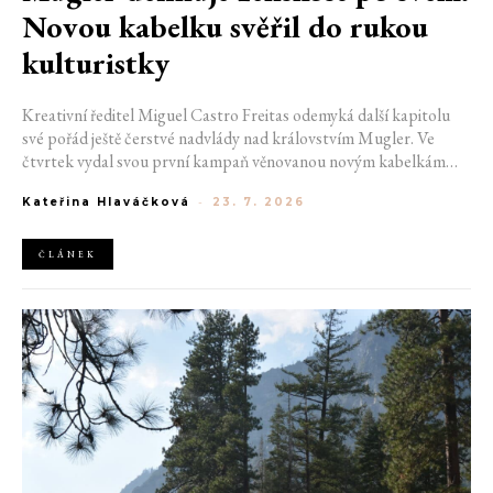
Novou kabelku svěřil do rukou
kulturistky
Kreativní ředitel Miguel Castro Freitas odemyká další kapitolu
své pořád ještě čerstvé nadvlády nad královstvím Mugler. Ve
čtvrtek vydal svou první kampaň věnovanou novým kabelkám
Aurora a Lua. Její vizuál hovoří přesně tím jazykem, s nímž návrhář
Kateřina Hlaváčková
-
23. 7. 2026
do módního domu dorazil. Umně mísí výrazy minulosti a dávných
kořenů, zatímco definuje moderní, silnou podobu ženskosti.
ČLÁNEK