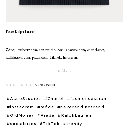
Foto: Ralph Lauren
Zdroj:
burberry.com, acnestudios.com, cosstore.com, chanel.com,
raplhlauren.com, prada.com, TikTok, Instagram
― Reklama ―
Autor článku:
Marek Wrbik
#AcneStudios
#Chanel
#fashionsession
#instagram
#móda
#neverendingtrend
#OldMoney
#Prada
#RalphLauren
#socialsites
#TikTok
#trendy