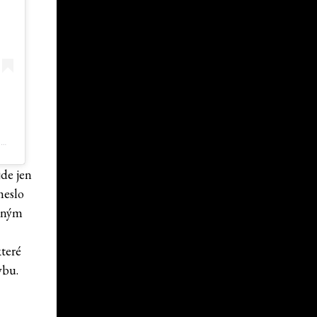
PRÍSPEVOK, KTORÝ ZDIEĽA PENT. (@PENT_LUXURY_FITNESS)
jde jen
meslo
otným
které
ybu.
.