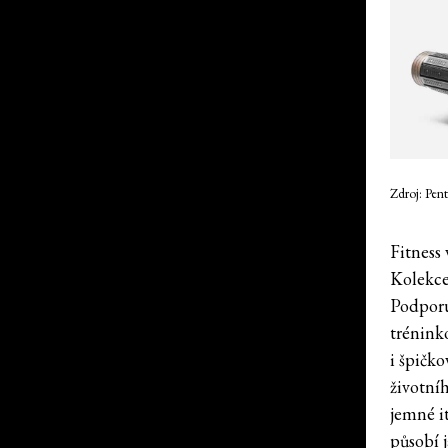
Zdroj: Pen
Fitness 
Kolekce
Podporu
trénink
i špičko
životní
jemné i
působí 