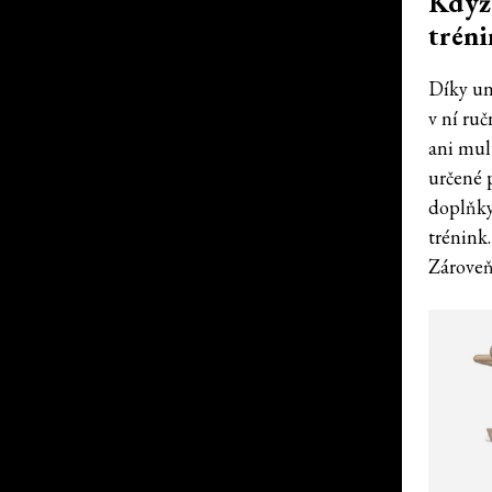
Když 
tréni
Díky un
v ní ru
ani mult
určené p
doplňky
trénink
Zároveň