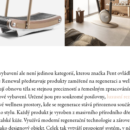
t
vybavení ale není jedinou kategorií, kterou značka Pent ovládl
 Renewal představuje produkty zaměřené na regeneraci a well
jí obnovu těla se stejnou precizností a řemeslným zpracování
ové vybavení. Určené jsou pro soukromé posilovny,
luxusní re
vé wellness prostory, kde se regenerace stává přirozenou součás
ho stylu. Každý produkt je vyroben z masivního přírodního dře
talské kůže. Využívá moderní regenerační technologie a zárov
jako designový objekt. Celek tak vytváří propojený systém, v 