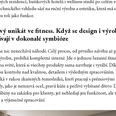
ých rezidencí, butikových hotelů i wellness studií po celém sv
echnického vzhledu sází na ruční výrobu a estetiku, která má s
u roli jako funkce.
vý unikát ve fitness. Když se design i výro
vají v dokonalé symbióze
se nic nenechává náhodě. Celý proces, od prvního návrhu až 
výrobu, probíhá kompletně interně. Jde o jedinou luxusní fitne
na světě, která si všechny produkty sama navrhuje i vyrábí. D
u kontrolu nad kvalitou, detailem i výsledným zpracováním.
iká v rukou zkušených řemeslníků, kteří pracují s prémiovými
y, jako je nerezová ocel, pravá kůže a pečlivě vybírané dřevo.
áběny na zakázku pro klienty, jež nehledají jen funkčnost, ale 
u a výjimečné zpracování.