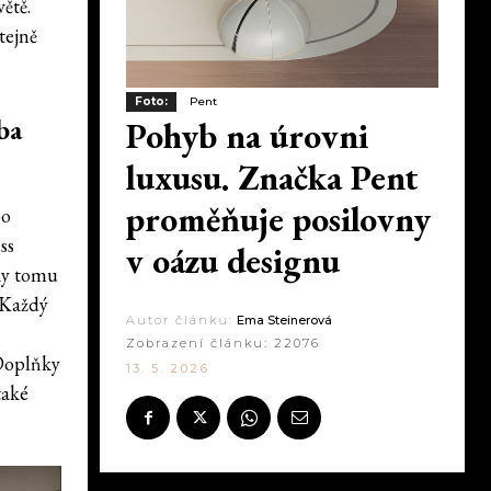
ětě.
tejně
Foto:
Pent
ba
Pohyb na úrovni
luxusu. Značka Pent
proměňuje posilovny
po
ss
v oázu designu
íky tomu
 Každý
Autor článku:
Ema Steinerová
Zobrazení článku:
22076
 Doplňky
13. 5. 2026
také