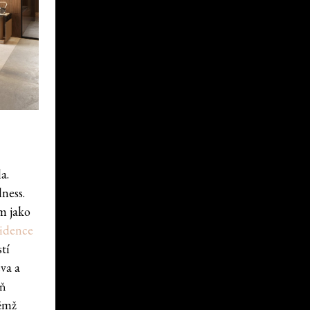
a.
ness.
m jako
zidence
tí
va a
eň
němž