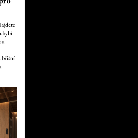
 pro
Najdete
echybí
sou
 břišní
u.