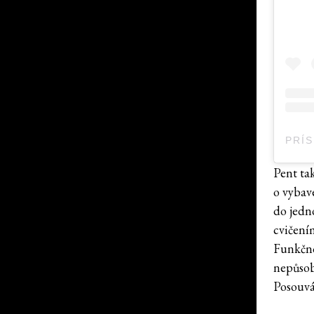
Pent tak
o vybav
do jedn
cvičení
Funkčno
nepůsobí
Posouvá