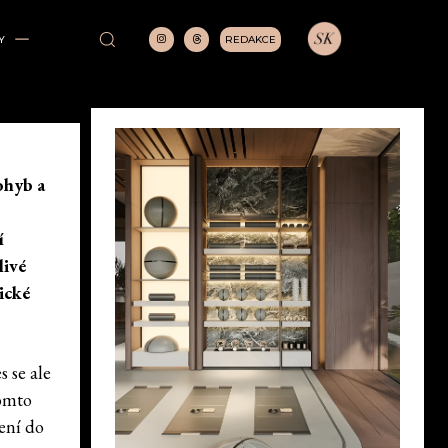
REDAKCE
Y
ohyb a
í
livé
ické
 se ale
tomto
ení do