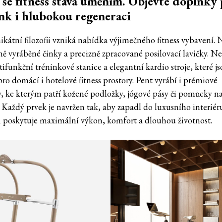
se fitness stává uměním. Objevte doplňky
nk i hlubokou regeneraci
ikátní filozofii vzniká nabídka výjimečného fitness vybavení. 
čně vyráběné činky a precizně zpracované posilovací lavičky. N
ifunkční tréninkové stanice a elegantní kardio stroje, které j
ro domácí i hotelové fitness prostory. Pent vyrábí i prémiové
, ke kterým patří kožené podložky, jógové pásy či pomůcky na
. Každý prvek je navržen tak, aby zapadl do luxusního interiér
 poskytuje maximální výkon, komfort a dlouhou životnost.