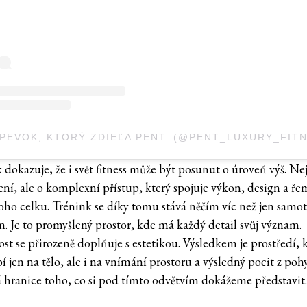
 dokazuje, že i svět fitness může být posunut o úroveň výš. Ne
ení, ale o komplexní přístup, který spojuje výkon, design a ře
oho celku. Trénink se díky tomu stává něčím víc než jen sam
m. Je to promyšlený prostor, kde má každý detail svůj význam.
st se přirozeně doplňuje s estetikou. Výsledkem je prostředí, 
 jen na tělo, ale i na vnímání prostoru a výsledný pocit z poh
 hranice toho, co si pod tímto odvětvím dokážeme představit