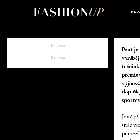
KN
― Reklama ―
Pent je
vyráběj
― Reklama ―
trénink
prémiov
výjimeč
doplňky
sportov
Ještě př
stále v
pomezí 