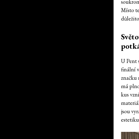
soukrom
Místo t
důležito
Světo
potká
U Pent 
finální 
značku 
má plno
kus vzn
materiál
jsou vyr
estetik