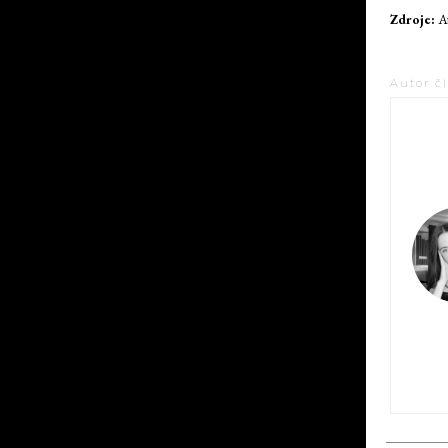
Zdroje:
Au
Autor č