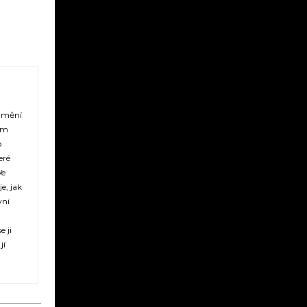
 umění
vým
o
eré
Ve
e, jak
vní
 ji
jí