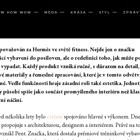
OW HOW WOW
MÓDA
KRÁSA
STYL
ZPRÁV
 považován za Hermès ve světě fitness. Nejde jen o značku
ící vybavení do posiloven, ale o redefinici toho, jak může p
 vypadat. Každý produkt vzniká ručně, s důrazem na detail,
é materiály a řemeslné zpracování, které je v tomto odvětv
né. Vedle funkčnosti hraje zásadní roli také estetika. Jednot
 působí spíše jako součást promyšleného interiéru než klas
ní náčiní.
ed několika lety bylo
cvičení
spojováno hlavně s výkonem. Dnes
íc propojuje s architekturou, designem a interiérem. Právě na 
vznikl Pent. Značka, která dostala prémiové tréninkové vybav