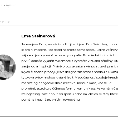
torský text
lánku:
Ema Steinerová
https://fashionup.cz/
Jmenuje se Ema, ale většina lidí ji zná jako Em. Svět designu a
je pro ni místem, kde se cítí naprosto sama sebou. Jejím vášni
zájmem je spojování barev a typografie. Prostřednictvím těcht
prvků dokáže vyjádřit své emoce a vytvářet vizuální příběhy, kt
zaujmou a inspirují. Právě proto se začala věnovat také psaní. 
svých článcích propojuje své designerské srdce s módou a ukazuj
tyto dva světy mohou krásně ladit. V současnosti studuje kreati
marketing na Vysoké škole kreativní komunikace, kde se učí
proměnit estetiku v účinnou formu komunikace. Ve volném čase
lze nejčastěji zastihnout při sportu nebo na lekcích pilates, které 
pomáhají nacházet vnitřní rovnováhu.