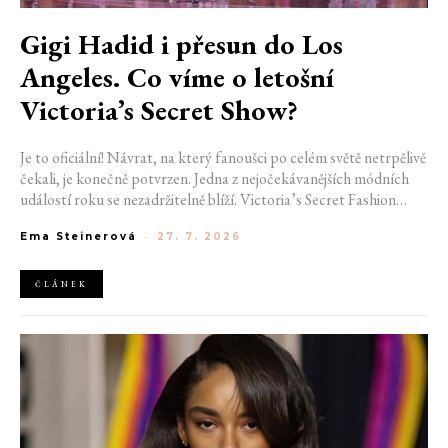
Gigi Hadid i přesun do Los
Angeles. Co víme o letošní
Victoria’s Secret Show?
Je to oficiální! Návrat, na který fanoušci po celém světě netrpělivě
čekali, je konečně potvrzen. Jedna z nejočekávanějších módních
událostí roku se nezadržitelně blíží. Victoria’s Secret Fashion
Show 2026 začíná odhalovat své první velké novinky. Pořadatelé
Ema Steinerová
-
27. 7. 2026
už potvrdili místo konání i jméno první modelky, která se letos
projde po ikonickém mole.
ČLÁNEK