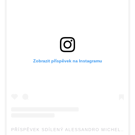
Zobrazit příspěvek na Instagramu
PŘÍSPĚVEK SDÍLENÝ ALESSANDRO MICHELE (@ALESSANDRO_MICHELE)