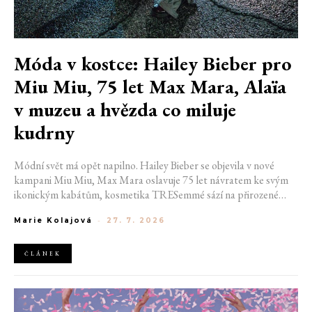
Móda v kostce: Hailey Bieber pro
Miu Miu, 75 let Max Mara, Alaïa
v muzeu a hvězda co miluje
kudrny
Módní svět má opět napilno. Hailey Bieber se objevila v nové
kampani Miu Miu, Max Mara oslavuje 75 let návratem ke svým
ikonickým kabátům, kosmetika TRESemmé sází na přirozené
kudrny v nové kampani s hercem Belmontem Cameli a v San
Marie Kolajová
-
27. 7. 2026
Franciscu připravují první velkou americkou retrospektivu
návrháře Azzedina Alaïi.
ČLÁNEK