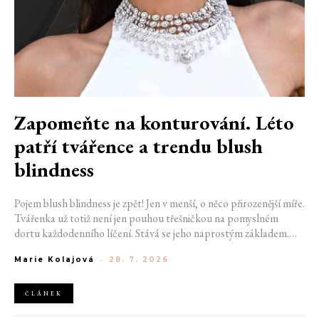
Zapomeňte na konturování. Léto
patří tvářence a trendu blush
blindness
Pojem blush blindness je zpět! Jen v menší, o něco přirozenější míře.
Tvářenka už totiž není jen pouhou třešničkou na pomyslném
dortu každodenního líčení. Stává se jeho naprostým základem.
Nahrazuje bronzer, často i rozjasňovač, a dodává obličeji svěžest,
Marie Kolajová
-
28. 7. 2026
kterou žádný jiný produkt napodobit neumí. Termín kdysi
používaný pro nechtěný make-up přešlap se tak stává aktuálním
trendem.
ČLÁNEK