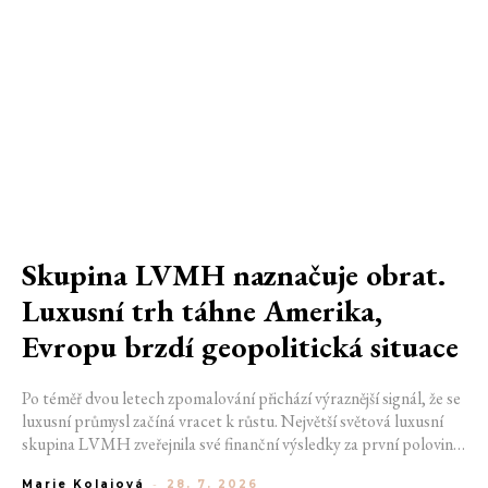
Skupina LVMH naznačuje obrat.
Luxusní trh táhne Amerika,
Evropu brzdí geopolitická situace
Po téměř dvou letech zpomalování přichází výraznější signál, že se
luxusní průmysl začíná vracet k růstu. Největší světová luxusní
skupina LVMH zveřejnila své finanční výsledky za první polovinu
roku 2026, které ukazují zrychlení ve druhém čtvrtletí i návrat
Marie Kolajová
-
28. 7. 2026