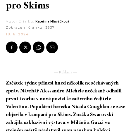
pro Skims
Autor článku:
Kateřina Hlaváčková
Zobrazení článku:
3637
18. 6. 2024
― Reklama ―
Začátek týdne přinesl hned několik neočekávaných
zpráv. Návrhář Alessandro Michele nečekaně odhalil
první tvorbu v nové pozici kreativního ředitele
Valentino. Populární herečka Nicola Coughlan se zase
objevila v kampani pro Skims. Značka Swarovski
zahájila exkluzivní výstavu v Miláně a Gucci ve
stejném městě představil svou pánskou kolekci.