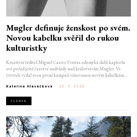
Mugler definuje ženskost po svém.
Novou kabelku svěřil do rukou
kulturistky
Kreativní ředitel Miguel Castro Freitas odemyká další kapitolu
své pořád ještě čerstvé nadvlády nad královstvím Mugler. Ve
čtvrtek vydal svou první kampaň věnovanou novým kabelkám
Aurora a Lua. Její vizuál hovoří přesně tím jazykem, s nímž návrhář
Kateřina Hlaváčková
-
23. 7. 2026
do módního domu dorazil. Umně mísí výrazy minulosti a dávných
kořenů, zatímco definuje moderní, silnou podobu ženskosti.
ČLÁNEK