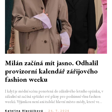
Milán začíná mít jasno. Odhalil
provizorní kalendář zářijového
fashion weeku
I když je módní scéna ponořená do zdánlivého letního spánku, v
zákulisí už začíná spřádat své plány pro podzimní vlnu fashion
weeků. Výjimkou není ani italské hlavní město módy, které ve
čtvrtek odhalilo provizorní kalendář chystaných show. Milán od
Kateřina Hlaváčková
-
24. 7. 2026