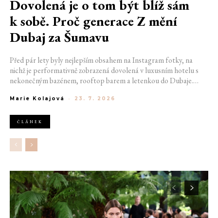
Dovolená je o tom být blíž sám
k sobě. Proč generace Z mění
Dubaj za Šumavu
Před pár lety byly nejlepším obsahem na Instagram fotky, na
nichž je performativně zobrazená dovolená v luxusním hotelu s
nekonečným bazénem, rooftop barem a letenkou do Dubaje.
Dnes sociální sítě zaplavují úplně jiné obrázky. Chata v Jizerských
Marie Kolajová
-
23. 7. 2026
horách. Ranní koupání v lomu. Výlet vlakem na Šumavu.
Nejlepším odpočinkem je jednoduše posedět s kamarády u ohně.
ČLÁNEK