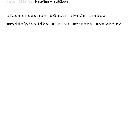
Autor článku:
Kateřina Hlaváčková
#fashionsession
#Gucci
#Milán
#móda
#módnípřehlídka
#SKIMs
#trendy
#Valentino