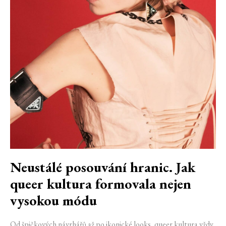
Neustálé posouvání hranic. Jak
queer kultura formovala nejen
vysokou módu
Od špičkových návrhářů až po ikonické looks, queer kultura vždy