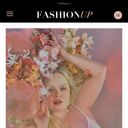
― Reklama ―