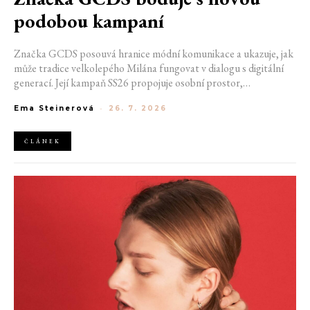
podobou kampaní
Značka GCDS posouvá hranice módní komunikace a ukazuje, jak
může tradice velkolepého Milána fungovat v dialogu s digitální
generací. Její kampaň SS26 propojuje osobní prostor,
internetovou kulturu a hravý vizuální jazyk. Odráží způsob, jakým
Ema Steinerová
-
26. 7. 2026
dnes módu vnímáme a sdílíme. Zároveň potvrzuje schopnost
GCDS reagovat na současné kulturní trendy a vytvářet
autentické spojení mezi módou, digitálním prostředím a
ČLÁNEK
každodenním životem mladé generace.