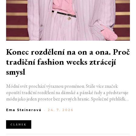
Konec rozdělení na on a ona. Proč
tradiční fashion weeks ztrácejí
smysl
Módní svět prochází výraznou proměnou. Stále více značek
opouští tradiční rozdělení na dámské a pánské řady a představuje
módu jako jeden prostor bez pevných hranic. Společné přehlídky,
propojené kolekce a rostoucí důraz na udržitelnost naznačují, že
Ema Steinerová
-
24. 7. 2026
klasické týdny módy mohou brzy vypadat úplně jinak.
ČLÁNEK