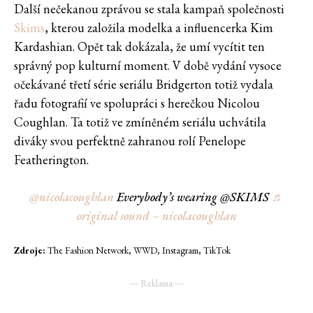
Další nečekanou zprávou se stala kampaň společnosti
Skims
, kterou založila modelka a influencerka Kim
Kardashian. Opět tak dokázala, že umí vycítit ten
správný pop kulturní moment. V době vydání vysoce
očekávané třetí série seriálu Bridgerton totiž vydala
řadu fotografií ve spolupráci s herečkou Nicolou
Coughlan. Ta totiž ve zmíněném seriálu uchvátila
diváky svou perfektně zahranou rolí Penelope
Featherington.
@nicolacoughlan
Everybody’s wearing @SKIMS
♬
original sound – nicolacoughlan
Zdroje:
The Fashion Network, WWD, Instagram, TikTok
― Reklama ―