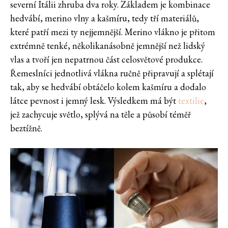
severní Itálii zhruba dva roky. Základem je kombinace
hedvábí, merino vlny a kašmíru, tedy tří materiálů,
které patří mezi ty nejjemnější. Merino vlákno je přitom
extrémně tenké, několikanásobně jemnější než lidský
vlas a tvoří jen nepatrnou část celosvětové produkce.
Řemeslníci jednotlivá vlákna ručně připravují a splétají
tak, aby se hedvábí obtáčelo kolem kašmíru a dodalo
látce pevnost i jemný lesk. Výsledkem má být
textilie
,
jež zachycuje světlo, splývá na těle a působí téměř
beztížně.