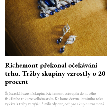
Richemont překonal očekávání
trhu. Tržby skupiny vzrostly o 20
procent
Švýcarská luxusní skupina Richemont vstoupila do nového
fiskálního roku ve velkém stylu. Ke konci června letošního roku
vykázala tržby ve výši 6,3 miliardy eur, což pro skupinu znamená
meziroční růst o 20 %. Tento úspěch ukazuje, že poptávka po