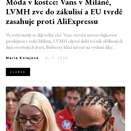
Móda v kostce: Vans v Miláně,
LVMH zve do zákulisí a EU tvrdě
zasahuje proti AliExpressu
Ve světě módy se dějí velké věci. Vans otevírá novou vlajkovou
prodejnou v srdci Milána, LVMH chystá další ročník oblíbených
dnů otevřených dveří, Burberry hlásí návrat na výsluní díky
generaci Z a Evropská unie udělila rekordní pokutu platformě
Marie Kolajová
-
21. 7. 2026
AliExpress.
ČLÁNEK