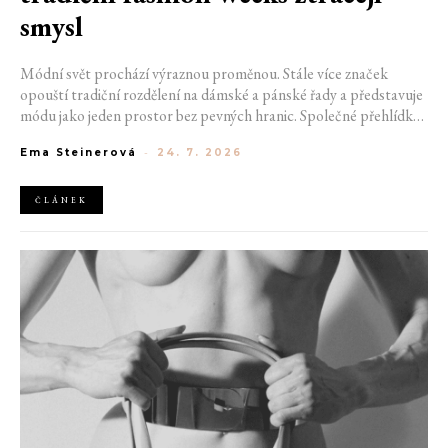
smysl
Módní svět prochází výraznou proměnou. Stále více značek
opouští tradiční rozdělení na dámské a pánské řady a představuje
módu jako jeden prostor bez pevných hranic. Společné přehlídky,
propojené kolekce a rostoucí důraz na udržitelnost naznačují, že
Ema Steinerová
-
24. 7. 2026
klasické týdny módy mohou brzy vypadat úplně jinak.
ČLÁNEK