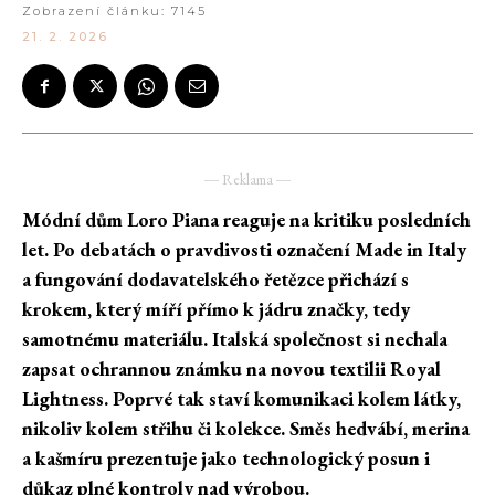
Zobrazení článku:
7145
21. 2. 2026
― Reklama ―
Módní dům Loro Piana reaguje na kritiku posledních
let. Po debatách o pravdivosti označení Made in Italy
a fungování dodavatelského řetězce přichází s
krokem, který míří přímo k jádru značky, tedy
samotnému materiálu. Italská společnost si nechala
zapsat ochrannou známku na novou textilii Royal
Lightness. Poprvé tak staví komunikaci kolem látky,
nikoliv kolem střihu či kolekce. Směs hedvábí, merina
a kašmíru prezentuje jako technologický posun i
důkaz plné kontroly nad výrobou.