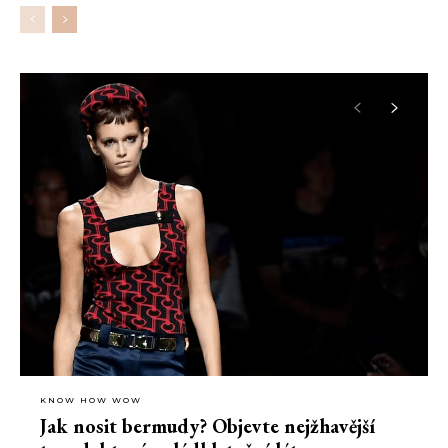
nejvyšší čas vybrat ten pravý podnik.
KNOW HOW WOW
Jak nosit bermudy? Objevte nejžhavější