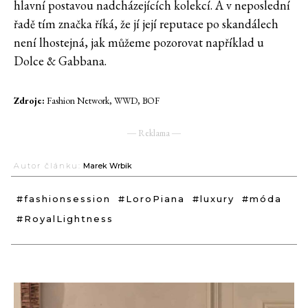
hlavní postavou nadcházejících kolekcí. A v neposlední
řadě tím značka říká, že jí její reputace po skandálech
není lhostejná, jak můžeme pozorovat například u
Dolce & Gabbana.
Zdroje:
Fashion Network, WWD, BOF
― Reklama ―
Autor článku:
Marek Wrbik
#fashionsession
#LoroPiana
#luxury
#móda
#RoyalLightness