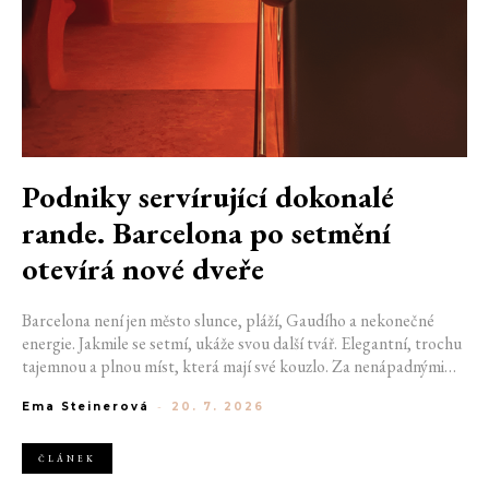
Podniky servírující dokonalé
rande. Barcelona po setmění
otevírá nové dveře
Barcelona není jen město slunce, pláží, Gaudího a nekonečné
energie. Jakmile se setmí, ukáže svou další tvář. Elegantní, trochu
tajemnou a plnou míst, která mají své kouzlo. Za nenápadnými
dveřmi se ukrývají bary, kde se míchají výjimečné koktejly a hraje
Ema Steinerová
-
20. 7. 2026
správná hudba. Pokud hledáte místo na rande, na které budete
oba ještě dlouho vzpomínat, právě ulice španělské metropole vám
mohou pomoct začít psát váš výjimečný příběh. Pokud jste si ještě
ČLÁNEK
nevybrali, kam vyrazit se svou drahou polovičkou, nastává