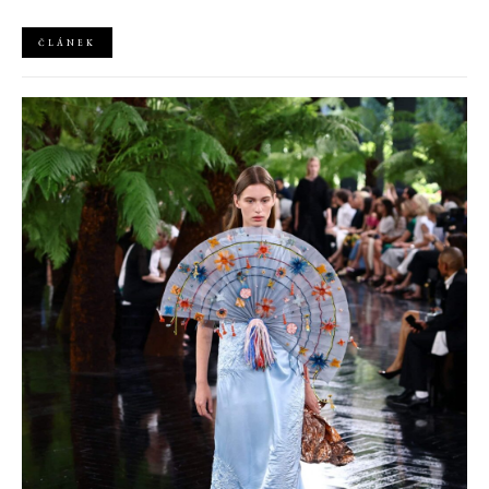
Nejlepším odpočinkem je jednoduše posedět s kamarády u ohně.
ČLÁNEK