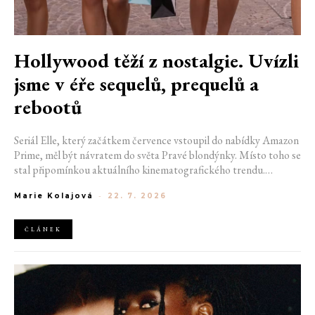
Hollywood těží z nostalgie. Uvízli
jsme v éře sequelů, prequelů a
rebootů
Seriál Elle, který začátkem července vstoupil do nabídky Amazon
Prime, měl být návratem do světa Pravé blondýnky. Místo toho se
stal připomínkou aktuálního kinematografického trendu.
Hollywoodská produkce se dnes točí v nekonečném kruhu.
Marie Kolajová
-
22. 7. 2026
Prequely, sequely, spin-offy i rebooty zaplnily kina i streamovací
platformy natolik, že se originální příběhy stávají pouhou
vzácností. Proč se filmový průmysl tak moc bojí nových nápadů?
ČLÁNEK
A můžeme si za to sami?