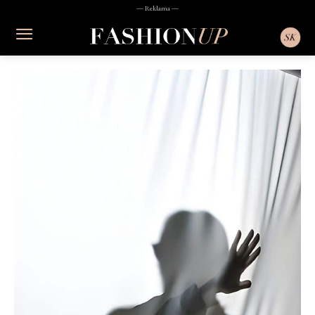
― Reklama ―