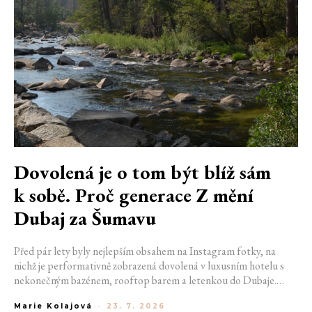
Dovolená je o tom být blíž sám
k sobě. Proč generace Z mění
Dubaj za Šumavu
Před pár lety byly nejlepším obsahem na Instagram fotky, na
nichž je performativně zobrazená dovolená v luxusním hotelu s
nekonečným bazénem, rooftop barem a letenkou do Dubaje.
Dnes sociální sítě zaplavují úplně jiné obrázky. Chata v Jizerských
Marie Kolajová
-
23. 7. 2026
horách. Ranní koupání v lomu. Výlet vlakem na Šumavu.