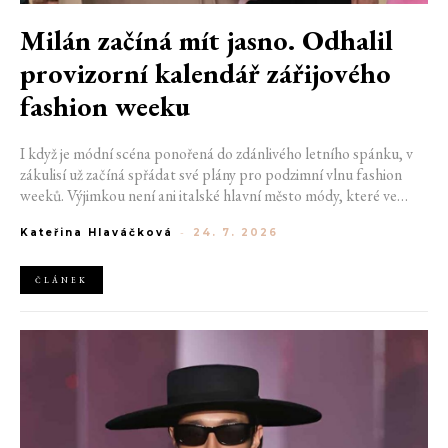
Milán začíná mít jasno. Odhalil
provizorní kalendář zářijového
fashion weeku
I když je módní scéna ponořená do zdánlivého letního spánku, v
zákulisí už začíná spřádat své plány pro podzimní vlnu fashion
weeků. Výjimkou není ani italské hlavní město módy, které ve
čtvrtek odhalilo provizorní kalendář chystaných show. Milán od
Kateřina Hlaváčková
-
24. 7. 2026
22. do 28. září přivítá tradiční jména, pozornost však zaměří
především na debut nových kreativních ředitelů značky
Moschino.
ČLÁNEK