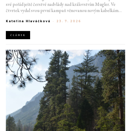
své pořád ještě čerstvé nadvlády nad královstvím Mugler. Ve
čtvrtek vydal svou první kampaň věnovanou novým kabelkám
Aurora a Lua. Její vizuál hovoří přesně tím jazykem, s nímž návrhář
Kateřina Hlaváčková
-
23. 7. 2026
do módního domu dorazil. Umně mísí výrazy minulosti a dávných
kořenů, zatímco definuje moderní, silnou podobu ženskosti.
ČLÁNEK