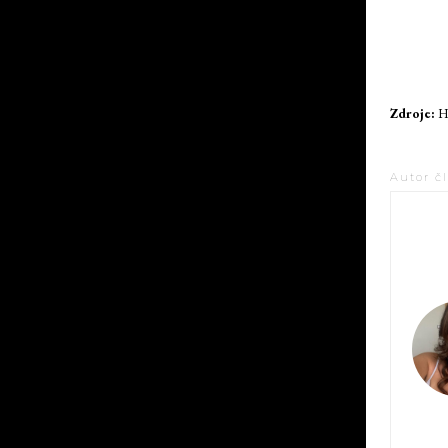
Zdroje:
H
Autor č