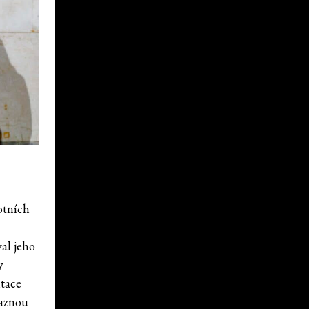
otních
val jeho
y
ntace
raznou