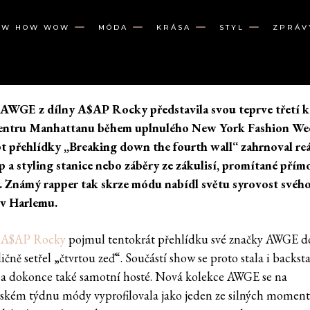
OW HOW WOW
MÓDA
KRÁSA
STYL
ZPRÁV
 AWGE z dílny
A$AP Rocky
představila svou teprve třetí k
 centru Manhattanu během uplnulého New York Fashion We
 přehlídky „Breaking down the fourth wall“ zahrnoval re
 a styling stanice nebo záběry ze zákulisí, promítané přím
 Známý rapper tak skrze módu nabídl světu syrovost svéh
 v Harlemu.
r
A$AP Rocky
pojmul tentokrát přehlídku své značky AWGE d
ičně setřel „čtvrtou zeď“. Součástí show se proto stala i backst
é, a dokonce také samotní hosté. Nová kolekce AWGE se na
kém týdnu módy vyprofilovala jako jeden ze silných momentů