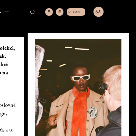
REDAKCE
Y
olekci,
ek.
álné
o na
o
oslovně
age,
, a to