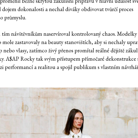
proměnil běžně skrytou zákulisní přípravu v hlavní událost sv
 dojem dokonalosti a nechal diváky obdivovat tvůrčí proces
o průmyslu.
 tím návštěvníkům naservíroval kontrolovaný chaos. Modelky 
o mole zastavovaly na beauty stanovištích, aby si nechaly upra
 nebo vlasy, zatímco živý přenos promítal reálné dějiště zákul
ky. A$AP Rocky tak svým přístupem přímočaré dekonstrukce 
zi performancí a realitou a spojil publikum s vlastním návrh