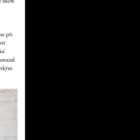
é show.
se při
vit
isí
smazal
ářským