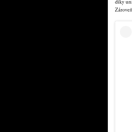
díky un
Zároveň