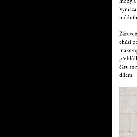
módy a 
Vymazal
módníh
Zároveň
chůzi p
make-up
přehlíd
čáru me
dílem.