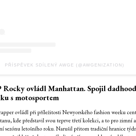
PŘÍSPĚVEK SDÍLENÝ AWGE (@AWGENIZATION)
 Rocky ovládl Manhattan. Spojil dadhoo
iku s motosportem
apper ovládl při příležitosti Newyorského fashion weeku ce
nu, kde představil svou teprve třetí kolekci, a to pro zimní 
í sezónu letošního roku. Narušil přitom tradiční hranice týd