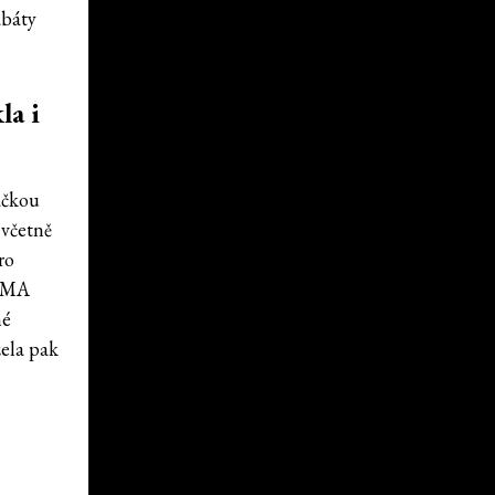
abáty
la i
ačkou
 včetně
ro
PUMA
né
ela pak