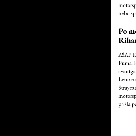
motorsp
nebo sp
Po mo
Riha
A$AP Ro
Puma. R
avantga
Lenticu
Strayca
motorsp
přišla p