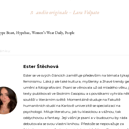
♬ audio originale – Lara Volpato
ype Beast, Hypebae, Women’s Wear Daily, People
lánku:
Ester Štěchová
https://fashionup.cz/
Ester se ve svých článcích zaměřuje především na témata týkají
feminismu. Láká ji ale také kultura, myšlenky a žhavé trendy ge
umění a fotografování. Psaní se věnovala už od mladého věku, j
texty publikovali ve školním časopisu a s povídkami vyhrála něk
soutěží v literárním světě. Momentálně studuje na Fakultě
humanitních studií na Karlově univerzitě se specializací na
psychologii. Miluje literaturu, jak tu klasickou a vážnou, tak
oddychovou a fantasy. Její vášní je psaní a v budoucnu by ráda
debutovala se svou vlastní knihou. Přestože se nepovažuje za