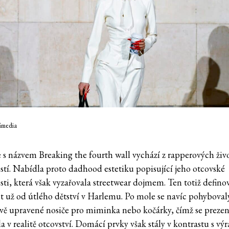
fimedia
 s názvem Breaking the fourth wall vychází z rapperových živ
stí. Nabídla proto dadhood estetiku popisující jeho otcovské
sti, která však vyzařovala streetwear dojmem. Ten totiž defino
t už od útlého dětství v Harlemu. Po mole se navíc pohyboval
vě upravené nosiče pro miminka nebo kočárky, čímž se preze
 v realitě otcovství. Domácí prvky však stály v kontrastu s vý