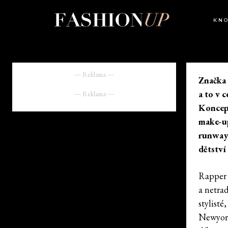
KN
― Reklama ―
Značka
a to v
― Reklama ―
Koncept
make-up
runway.
dětství
Rappe
a netrad
stylist
Newyors