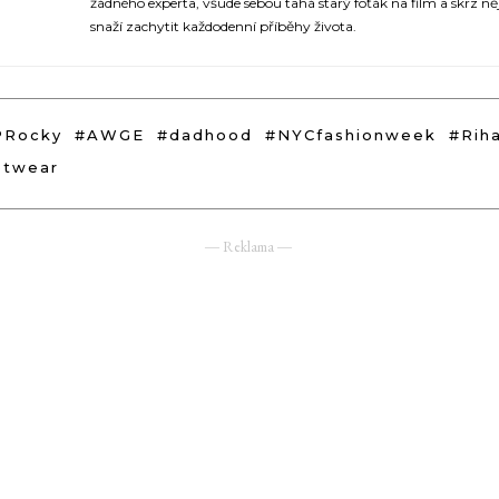
žádného experta, všude sebou tahá starý foťák na film a skrz něj
snaží zachytit každodenní příběhy života.
PRocky
#AWGE
#dadhood
#NYCfashionweek
#Rih
etwear
― Reklama ―