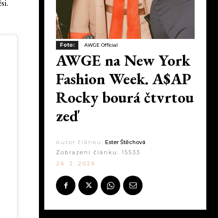
si.
Foto:
AWGE Official
AWGE na New York
Fashion Week. A$AP
Rocky bourá čtvrtou
zeď
Autor článku:
Ester Štěchová
Zobrazení článku:
15533
26. 2. 2026