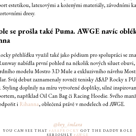
ort estetikou, latexovými a koženými materiály, závodními k
ortovními dresy.
le se prošla také Puma. AWGE navíc oblék
nna
cky přehlídku využil také jako pódium pro spolupráci se zn
unway nabídla první pohled na několik nových siluet obuvi,
rdního modelu Mostro 3.D Mule a exkluzivního návrhu Most
lar. Svůj debut zaznamenaly rovněž tenisky A$AP Rocky x 
t. Styling doplnily na míru vytvořené doplňky, silně inspirova
ortem, například Oil Can Bag či Racing Hoodie. Svého manž
odpořit i
Rihanna
, oblečená právě v modelech od AWGE.
@hey_imlara
YOU CAN SEE THAT
#ASAPROCKY
GOT THE DADDY ROLE
SERIOUSLY
#AWGE