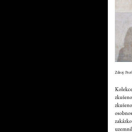
Zdroj: Pro
Kolekce
zkušeno
zkušeno
osobnos
zakázko
uzemnila