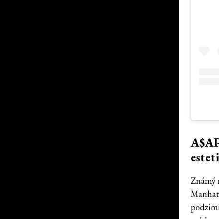
A$AP
estet
Známý r
Manhatta
podzimn