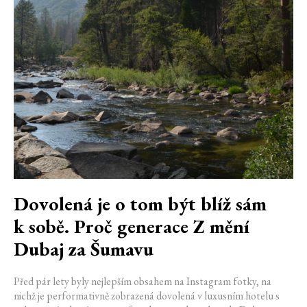
Dovolená je o tom být blíž sám
k sobě. Proč generace Z mění
Dubaj za Šumavu
Před pár lety byly nejlepším obsahem na Instagram fotky, na
nichž je performativně zobrazená dovolená v luxusním hotelu s