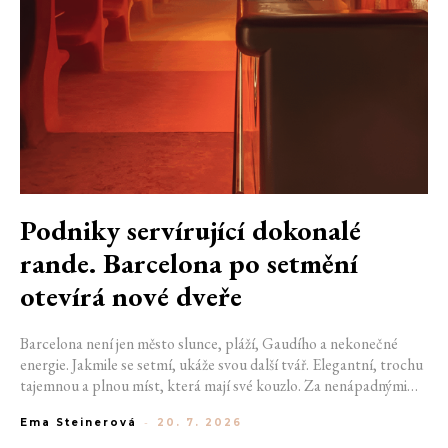
Podniky servírující dokonalé
rande. Barcelona po setmění
otevírá nové dveře
Barcelona není jen město slunce, pláží, Gaudího a nekonečné
energie. Jakmile se setmí, ukáže svou další tvář. Elegantní, trochu
tajemnou a plnou míst, která mají své kouzlo. Za nenápadnými
dveřmi se ukrývají bary, kde se míchají výjimečné koktejly a hraje
Ema Steinerová
-
20. 7. 2026
správná hudba. Pokud hledáte místo na rande, na které budete