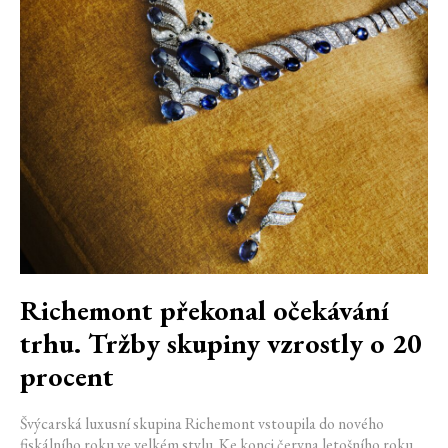
Richemont překonal očekávání
trhu. Tržby skupiny vzrostly o 20
procent
Švýcarská luxusní skupina Richemont vstoupila do nového
fiskálního roku ve velkém stylu. Ke konci června letošního roku