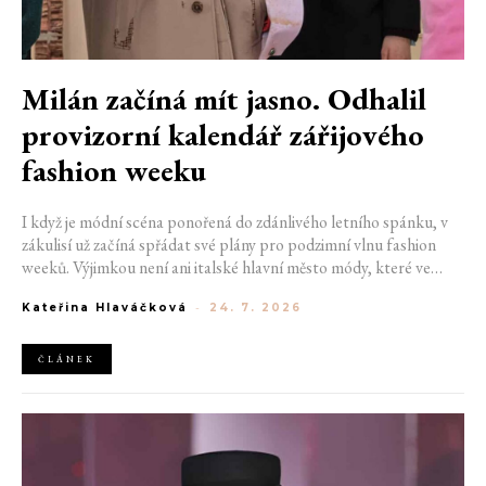
Milán začíná mít jasno. Odhalil
provizorní kalendář zářijového
fashion weeku
I když je módní scéna ponořená do zdánlivého letního spánku, v
zákulisí už začíná spřádat své plány pro podzimní vlnu fashion
weeků. Výjimkou není ani italské hlavní město módy, které ve
čtvrtek odhalilo provizorní kalendář chystaných show. Milán od
Kateřina Hlaváčková
-
24. 7. 2026
22. do 28. září přivítá tradiční jména, pozornost však zaměří
především na debut nových kreativních ředitelů značky
Moschino.
ČLÁNEK