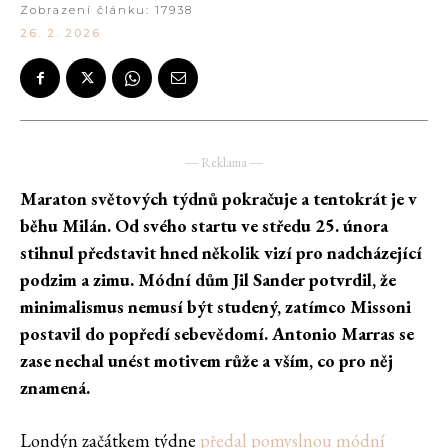
Zobrazení článku:
17938
26. 2. 2026
― Reklama ―
Maraton světových týdnů pokračuje a tentokrát je v
běhu Milán. Od svého startu ve středu 25. února
stihnul představit hned několik vizí pro nadcházející
podzim a zimu. Módní dům Jil Sander potvrdil, že
minimalismus nemusí být studený, zatímco Missoni
postavil do popředí sebevědomí. Antonio Marras se
zase nechal unést motivem růže a vším, co pro něj
znamená.
Londýn začátkem týdne
předal pomyslnou módní