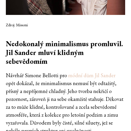
Zdroj: Missoni
Nedokonalý minimalismus promluvil.
Jil Sander mluví klidným
sebevědomím
Návrhář Simone Bellotti pro
módní dům Jil Sander
opět dokázal, že minimalismus nemusí být odtažitý,
přísný a nepříjemně chladný. Jeho tvorba nekřičí o
pozornost, zároveň ji na sebe okamžitě stahuje. Děkovat
za to může klidné, kontrolované a zcela sebevědomé
atmosféře, která z kolekce pro letošní podzim a zimu
vyzařovala. Důvodem byly čisté, silné siluety, jež se
nebály pevných struktur ani uvolněnosti.