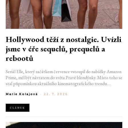
Hollywood těží z nostalgie. Uvízli
jsme v éře sequelů, prequelů a
rebootů
Seriál Elle, který začátkem července vstoupil do nabídky Amazon
Prime, měl být návratem do světa Pravé blondýnky. Místo toho se
stal připomínkou aktuálního kinematografického trendu.
Hollywoodská produkce se dnes točí v nekonečném kruhu.
Marie Kolajová
-
22. 7. 2026
Prequely, sequely, spin-offy i rebooty zaplnily kina i streamovací
platformy natolik, že se originální příběhy stávají pouhou
vzácností. Proč se filmový průmysl tak moc bojí nových nápadů?
ČLÁNEK
A můžeme si za to sami?