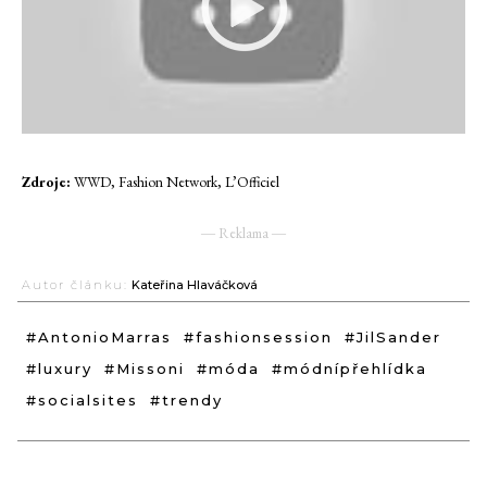
Zdroje:
WWD, Fashion Network, L’Officiel
― Reklama ―
Autor článku:
Kateřina Hlaváčková
#AntonioMarras
#fashionsession
#JilSander
#luxury
#Missoni
#móda
#módnípřehlídka
#socialsites
#trendy