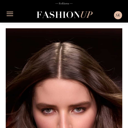
― Reklama ―