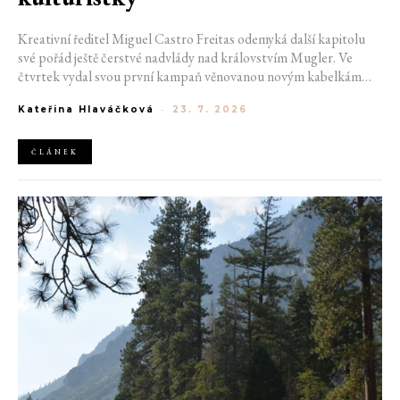
Kreativní ředitel Miguel Castro Freitas odemyká další kapitolu
své pořád ještě čerstvé nadvlády nad královstvím Mugler. Ve
čtvrtek vydal svou první kampaň věnovanou novým kabelkám
Aurora a Lua. Její vizuál hovoří přesně tím jazykem, s nímž návrhář
Kateřina Hlaváčková
-
23. 7. 2026
do módního domu dorazil. Umně mísí výrazy minulosti a dávných
kořenů, zatímco definuje moderní, silnou podobu ženskosti.
ČLÁNEK