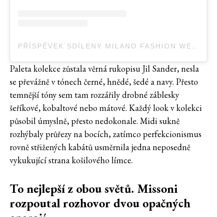
PŘÍSPĚVEK SDÍLENÝ MILANO FASHION WEEK (@MILANFASHIONWEEK)
Paleta kolekce zůstala věrná rukopisu Jil Sander, nesla
se převážně v tónech černé, hnědé, šedé a navy. Přesto
temnější tóny sem tam rozzářily drobné záblesky
šeříkové, kobaltové nebo mátové. Každý look v kolekci
působil úmyslně, přesto nedokonale. Midi sukně
rozhýbaly průřezy na bocích, zatímco perfekcionismus
rovně střižených kabátů usměrnila jedna neposedně
vykukující strana košilového límce.
To nejlepší z obou světů. Missoni
rozpoutal rozhovor dvou opačných