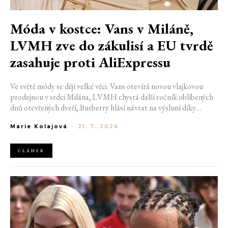
Móda v kostce: Vans v Miláně,
LVMH zve do zákulisí a EU tvrdě
zasahuje proti AliExpressu
Ve světě módy se dějí velké věci. Vans otevírá novou vlajkovou
prodejnou v srdci Milána, LVMH chystá další ročník oblíbených
dnů otevřených dveří, Burberry hlásí návrat na výsluní díky
generaci Z a Evropská unie udělila rekordní pokutu platformě
Marie Kolajová
-
21. 7. 2026
AliExpress.
ČLÁNEK