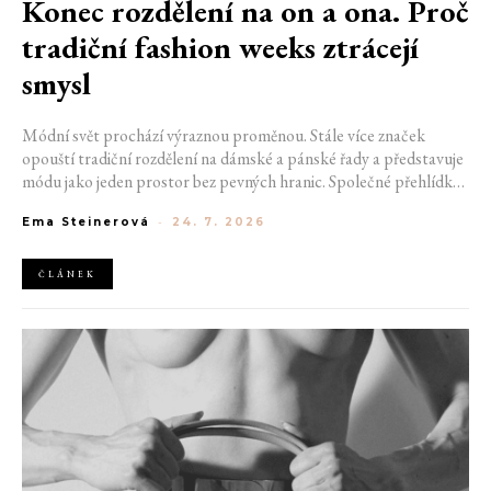
Konec rozdělení na on a ona. Proč
tradiční fashion weeks ztrácejí
smysl
Módní svět prochází výraznou proměnou. Stále více značek
opouští tradiční rozdělení na dámské a pánské řady a představuje
módu jako jeden prostor bez pevných hranic. Společné přehlídky,
propojené kolekce a rostoucí důraz na udržitelnost naznačují, že
Ema Steinerová
-
24. 7. 2026
klasické týdny módy mohou brzy vypadat úplně jinak.
ČLÁNEK