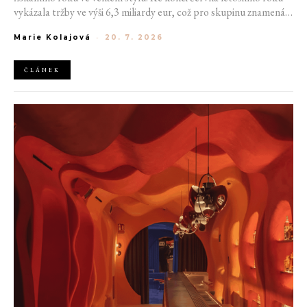
vykázala tržby ve výši 6,3 miliardy eur, což pro skupinu znamená
meziroční růst o 20 %. Tento úspěch ukazuje, že poptávka po
Marie Kolajová
-
20. 7. 2026
luxusním zůstává i přes přetrvávající ekonomickou nejistotu
mimořádně silná
ČLÁNEK