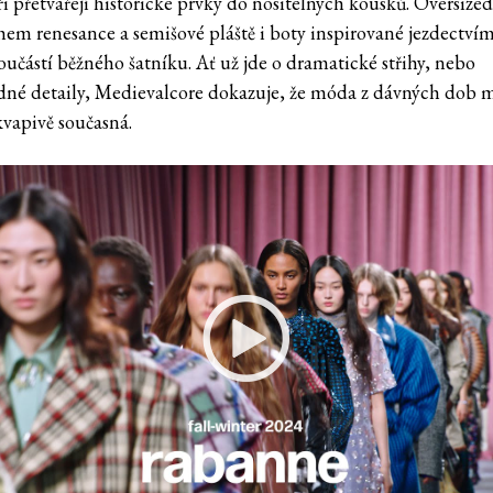
i přetvářejí historické prvky do nositelných kousků. Oversized
hem renesance a semišové pláště i boty inspirované jezdectvím
součástí běžného šatníku. Ať už jde o dramatické střihy, nebo
né detaily, Medievalcore dokazuje, že móda z dávných dob 
kvapivě současná.