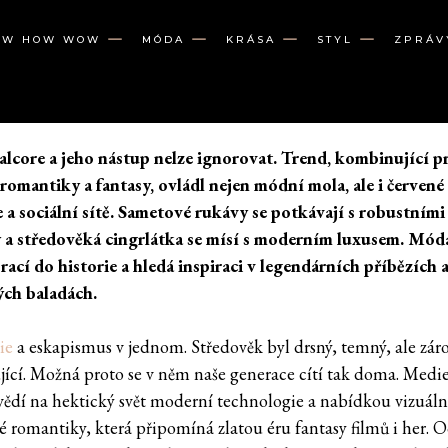
OW HOW WOW
MÓDA
KRÁSA
STYL
ZPRÁV
lcore a jeho nástup nelze ignorovat. Trend, kombinující p
 romantiky a fantasy, ovládl nejen módní mola, ale i červené
 a sociální sítě. Sametové rukávy se potkávají s robustními
 a středověká cingrlátka se mísí s moderním luxusem. Mód
rací do historie a hledá inspiraci v legendárních příbězích 
ých baladách.
ie
a eskapismus v jednom. Středověk byl drsný, temný, ale zár
jící. Možná proto se v něm naše generace cítí tak doma. Medi
vědí na hektický svět moderní technologie a nabídkou vizuáln
é romantiky, která připomíná zlatou éru fantasy filmů i her. 