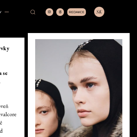
REDAKCE
Y
rvky
a se
a
oveň
evalcore
ě
Od