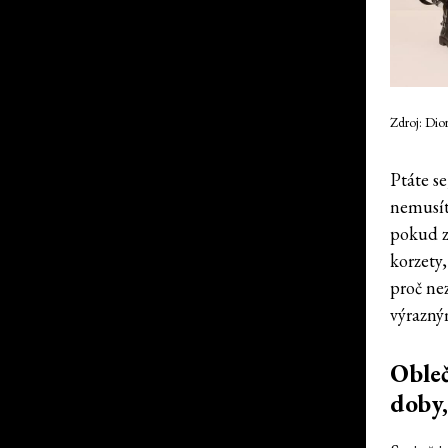
Zdroj: Dio
Ptáte se
nemusít
pokud z
korzety
proč nez
výrazný
Obleč
doby,