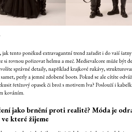
r
, jak tento poněkud extravagantní trend zařadit i do vaší šatn
e si rovnou pořizovat helmu a meč. Medievalcore může být d
volíte správné detaily, například krajkové rukávy, strukturov
, samet, perly a jemně zdobené boots. Pokud se ale cítíte odvá
kusit řetězový opasek či brož s motivem lva? Poslouží i kabelk
m kováním.
ení jako brnění proti realitě? Móda je od
 ve které žijeme