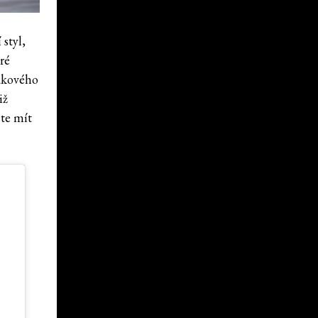
styl,
ré
takového
iž
te mít