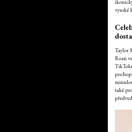
ikonick
vysoké 
Celeb
dosta
Taylor 
Roan ve
TikToku
pochopi
minulost
také pr
předve