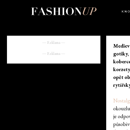
KN
― Reklama ―
Medieva
gotiky,
― Reklama ―
koberce
korzety
opět ob
rytířsk
Nostalg
okouzlu
je odpo
působiv