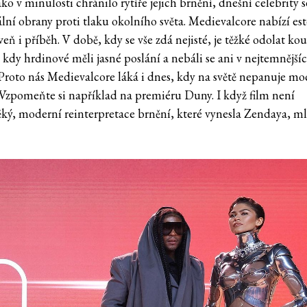
ako v minulosti chránilo rytíře jejich brnění, dnešní celebrity s
lní obrany proti tlaku okolního světa. Medievalcore nabízí est
veň i příběh. V době, kdy se vše zdá nejisté, je těžké odolat ko
 kdy hrdinové měli jasné poslání a nebáli se ani v nejtemnější
 Proto nás Medievalcore láká i dnes, kdy na světě nepanuje m
 Vzpomeňte si například na premiéru Duny. I když film není
ěký, moderní reinterpretace brnění, které vynesla Zendaya, ml