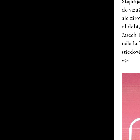
Stejně j
do vizuá
ale záro
období,
časech.
nálada.
středov
vše.