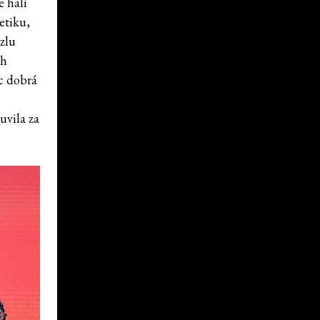
e halí
etiku,
uzlu
ch
oc dobrá
uvila za