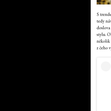
S trend
tedy ná
doslova 
stylu. 
několik
z čeho v