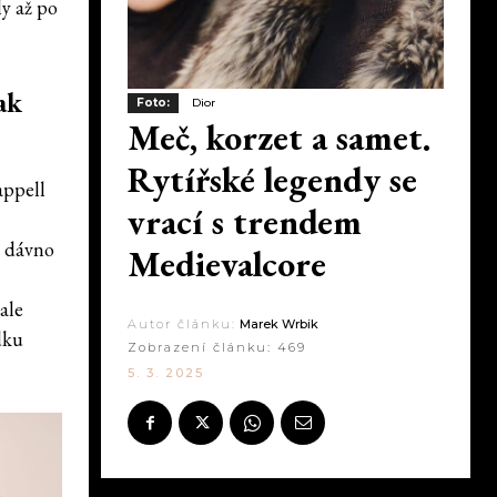
ly až po
ak
Foto:
Dior
Meč, korzet a samet.
Rytířské legendy se
appell
vrací s trendem
e dávno
Medievalcore
ale
Autor článku:
Marek Wrbik
dku
Zobrazení článku:
469
5. 3. 2025