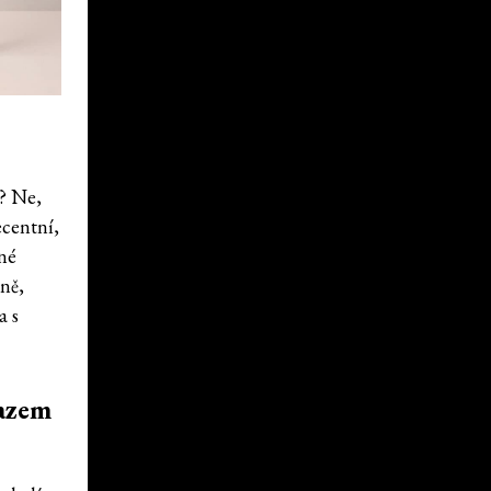
y? Ne,
ecentní,
ané
žně,
a s
razem