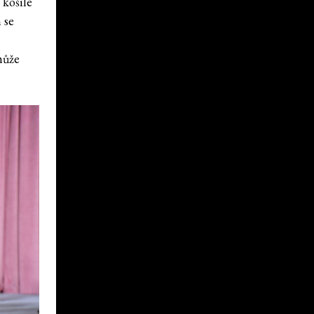
 košile
 se
může