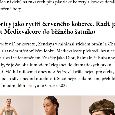
ých návleků na rukávech přes plastické korzety a kovové detai
kožené boty.
rity jako rytíři červeného koberce. Radí, j
t Medievalcore do běžného šatníku
Swift v Dior korzetu, Zendaya v minimalistickém brnění a Ch
 zlatavém středověkém looku. Medievalcore překročil hranice
 a stal se fenoménem. Značky jako Dior, Balmain či Rabann
ly, že je čas obalit moderní eleganci do dramatických prvků
i. Módní milovníci dnes nosí řetězové košile nejen pro efekt, 
o pocit síly a nedotknutelnosti. Snad nejvíce ikonickou přehlí
dl módní dům
Dior
, a to Cruise 2025.