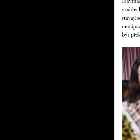
Návrhář
s nádec
stávají 
nenápad
být pře