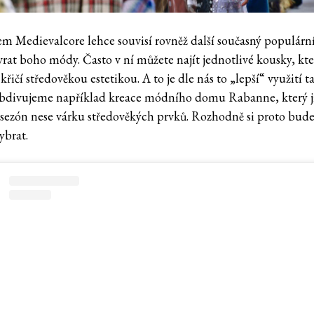
em Medievalcore lehce souvisí rovněž další současný populární 
vrat boho módy. Často v ní můžete najít jednotlivé kousky, kte
křičí středověkou estetikou. A to je dle nás to „lepší“ využití 
Obdivujeme například kreace módního domu Rabanne, který j
 sezón nese várku středověkých prvků. Rozhodně si proto bude
ybrat.