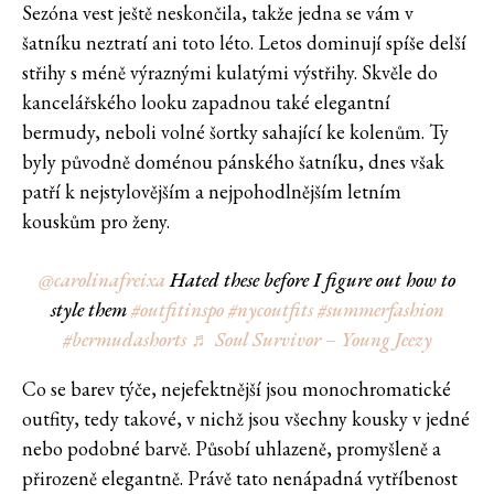
Sezóna vest ještě neskončila, takže jedna se vám v
šatníku neztratí ani toto léto. Letos dominují spíše delší
střihy s méně výraznými kulatými výstřihy. Skvěle do
kancelářského looku zapadnou také elegantní
bermudy, neboli volné šortky sahající ke kolenům. Ty
byly původně doménou pánského šatníku, dnes však
patří k nejstylovějším a nejpohodlnějším letním
kouskům pro ženy.
@carolinafreixa
Hated these before I figure out how to
style them
#outfitinspo
#nycoutfits
#summerfashion
#bermudashorts
♬ Soul Survivor – Young Jeezy
Co se barev týče, nejefektnější jsou monochromatické
outfity, tedy takové, v nichž jsou všechny kousky v jedné
nebo podobné barvě. Působí uhlazeně, promyšleně a
přirozeně elegantně. Právě tato nenápadná vytříbenost