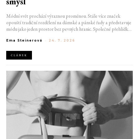
smysl
Módní svět prochází výraznou proměnou. Stále více značek
opouští tradiční rozdělení na dámské a pánské řady a představuje
módu jako jeden prostor bez pevných hranic. Společné přehlídky,
propojené kolekce a rostoucí důraz na udržitelnost naznačují, že
Ema Steinerová
-
24. 7. 2026
klasické týdny módy mohou brzy vypadat úplně jinak.
ČLÁNEK