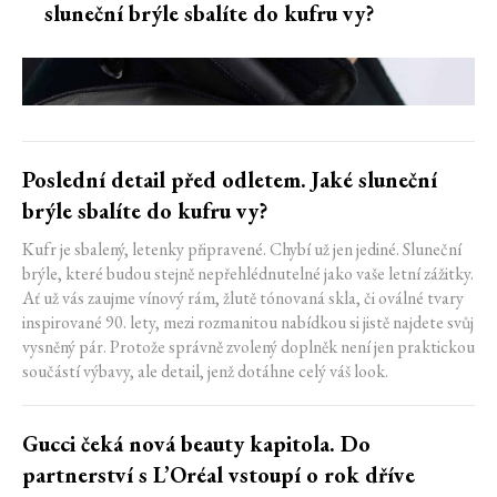
sluneční brýle sbalíte do kufru vy?
Poslední detail před odletem. Jaké sluneční
brýle sbalíte do kufru vy?
Kufr je sbalený, letenky připravené. Chybí už jen jediné. Sluneční
brýle, které budou stejně nepřehlédnutelné jako vaše letní zážitky.
Ať už vás zaujme vínový rám, žlutě tónovaná skla, či oválné tvary
inspirované 90. lety, mezi rozmanitou nabídkou si jistě najdete svůj
vysněný pár. Protože správně zvolený doplněk není jen praktickou
součástí výbavy, ale detail, jenž dotáhne celý váš look.
Gucci čeká nová beauty kapitola. Do
partnerství s L’Oréal vstoupí o rok dříve