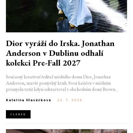
Dior vyráží do Irska. Jonathan
Anderson v Dublinu odhalí
kolekci Pre-Fall 2027
Současný kreativní ředitel módního domu Dior, Jonathan
Anderson, uzavře pomyslný kruh. Svou kariéru v módním
průmyslu totiž kdysi odstartoval v obchodním domě Brown
Thomas v Dublinu. Nyní se do hlavního města Irska navrátí v čele
Kateřina Hlaváčková
-
22. 7. 2026
jedné z největších luxusních značek světa. V prosinci totiž v
prostorách ikonické Trinity College odhalí očekávanou řadu Pre-
Fall 2027.
ČLÁNEK