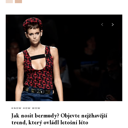
KNOW HOW WOW
Jak nosit bermudy? Objevte nejžhavější
trend, který ovládl letošní léto