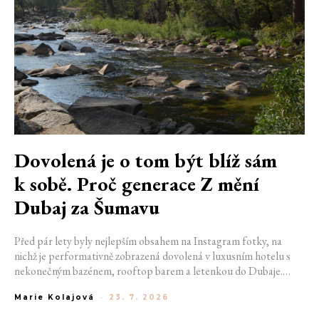
Dovolená je o tom být blíž sám
k sobě. Proč generace Z mění
Dubaj za Šumavu
Před pár lety byly nejlepším obsahem na Instagram fotky, na
nichž je performativně zobrazená dovolená v luxusním hotelu s
nekonečným bazénem, rooftop barem a letenkou do Dubaje.
Dnes sociální sítě zaplavují úplně jiné obrázky. Chata v Jizerských
Marie Kolajová
-
23. 7. 2026
horách. Ranní koupání v lomu. Výlet vlakem na Šumavu.
Nejlepším odpočinkem je jednoduše posedět s kamarády u ohně.