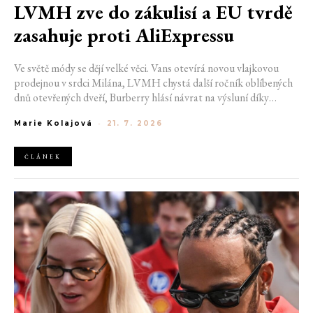
LVMH zve do zákulisí a EU tvrdě
zasahuje proti AliExpressu
Ve světě módy se dějí velké věci. Vans otevírá novou vlajkovou
prodejnou v srdci Milána, LVMH chystá další ročník oblíbených
dnů otevřených dveří, Burberry hlásí návrat na výsluní díky
generaci Z a Evropská unie udělila rekordní pokutu platformě
Marie Kolajová
-
21. 7. 2026
AliExpress.
ČLÁNEK