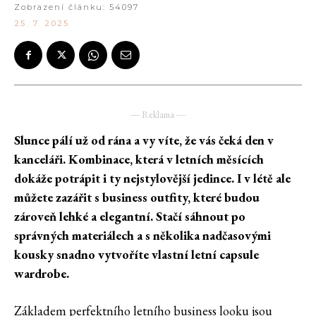
Zobrazení článku:
54097
25. 7. 2025
― Reklama ―
Slunce pálí už od rána a vy víte, že vás čeká den v
kanceláři. Kombinace, která v letních měsících
dokáže potrápit i ty nejstylovější jedince. I v létě ale
můžete zazářit s business outfity, které budou
zároveň lehké a elegantní. Stačí sáhnout po
správných materiálech a s několika nadčasovými
kousky snadno vytvoříte vlastní letní capsule
wardrobe.
Základem perfektního letního business looku jsou