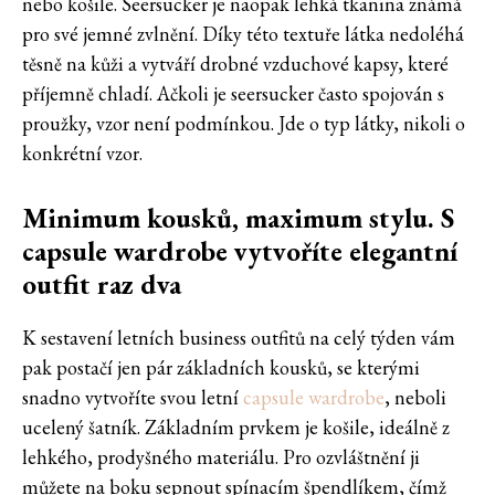
nebo košile. Seersucker je naopak lehká tkanina známá
pro své jemné zvlnění. Díky této textuře látka nedoléhá
těsně na kůži a vytváří drobné vzduchové kapsy, které
příjemně chladí. Ačkoli je seersucker často spojován s
proužky, vzor není podmínkou. Jde o typ látky, nikoli o
konkrétní vzor.
Minimum kousků, maximum stylu. S
capsule wardrobe vytvoříte elegantní
outfit raz dva
K sestavení letních business outfitů na celý týden vám
pak postačí jen pár základních kousků, se kterými
snadno vytvoříte svou letní
capsule wardrobe
, neboli
ucelený šatník. Základním prvkem je košile, ideálně z
lehkého, prodyšného materiálu. Pro ozvláštnění ji
můžete na boku sepnout spínacím špendlíkem, čímž