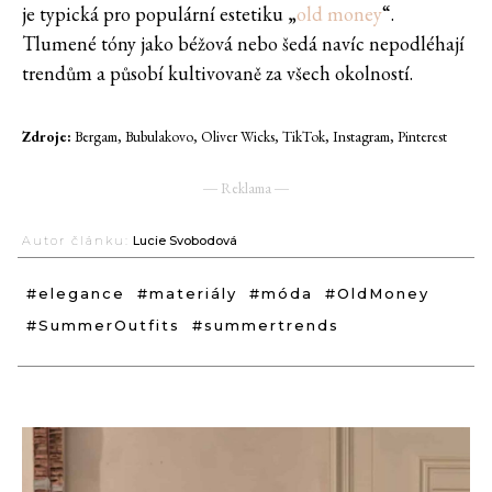
je typická pro populární estetiku „
old money
“.
Tlumené tóny jako béžová nebo šedá navíc nepodléhají
trendům a působí kultivovaně za všech okolností.
Zdroje:
Bergam, Bubulakovo, Oliver Wicks, TikTok, Instagram, Pinterest
― Reklama ―
Autor článku:
Lucie Svobodová
#elegance
#materiály
#móda
#OldMoney
#SummerOutfits
#summertrends