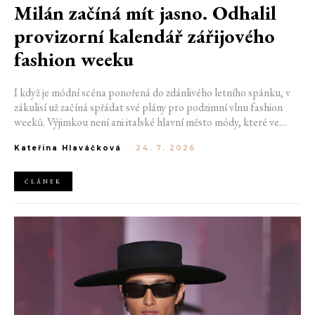
Milán začíná mít jasno. Odhalil
provizorní kalendář zářijového
fashion weeku
I když je módní scéna ponořená do zdánlivého letního spánku, v
zákulisí už začíná spřádat své plány pro podzimní vlnu fashion
weeků. Výjimkou není ani italské hlavní město módy, které ve
čtvrtek odhalilo provizorní kalendář chystaných show. Milán od
Kateřina Hlaváčková
-
24. 7. 2026
22. do 28. září přivítá tradiční jména, pozornost však zaměří
především na debut nových kreativních ředitelů značky
Moschino.
ČLÁNEK