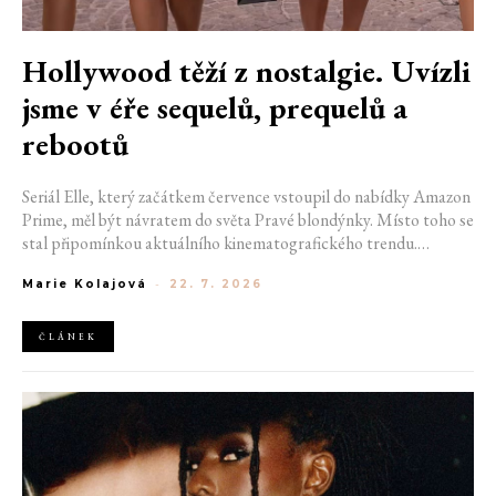
Hollywood těží z nostalgie. Uvízli
jsme v éře sequelů, prequelů a
rebootů
Seriál Elle, který začátkem července vstoupil do nabídky Amazon
Prime, měl být návratem do světa Pravé blondýnky. Místo toho se
stal připomínkou aktuálního kinematografického trendu.
Hollywoodská produkce se dnes točí v nekonečném kruhu.
Marie Kolajová
-
22. 7. 2026
Prequely, sequely, spin-offy i rebooty zaplnily kina i streamovací
platformy natolik, že se originální příběhy stávají pouhou
vzácností. Proč se filmový průmysl tak moc bojí nových nápadů?
ČLÁNEK
A můžeme si za to sami?