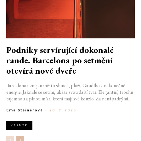
Podniky servírující dokonalé
rande. Barcelona po setmění
otevírá nové dveře
Barcelona není jen město slunce, pláží, Gaudího a nekonečné
energie. Jakmile se setmí, ukáže svou další tvář. Elegantní, trochu
tajemnou a plnou míst, která mají své kouzlo. Za nenápadnými
dveřmi se ukrývají bary, kde se míchají výjimečné koktejly a hraje
Ema Steinerová
-
20. 7. 2026
správná hudba. Pokud hledáte místo na rande, na které budete
oba ještě dlouho vzpomínat, právě ulice španělské metropole vám
mohou pomoct začít psát váš výjimečný příběh. Pokud jste si ještě
ČLÁNEK
nevybrali, kam vyrazit se svou drahou polovičkou, nastává
nejvyšší čas vybrat ten pravý podnik.