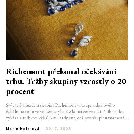
Richemont překonal očekávání
trhu. Tržby skupiny vzrostly o 20
procent
Švýcarská luxusní skupina Richemont vstoupila do nového
fiskálního roku ve velkém stylu. Ke konci června letošního roku
vykázala tržby ve výši 6,3 miliardy eur, což pro skupinu znamená
meziroční růst o 20 %. Tento úspěch ukazuje, že poptávka po
Marie Kolajová
-
20. 7. 2026
luxusním zůstává i přes přetrvávající ekonomickou nejistotu