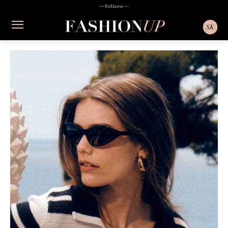
― Reklama ―