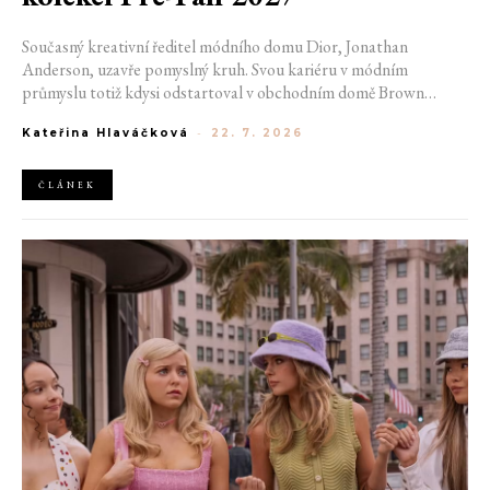
Současný kreativní ředitel módního domu Dior, Jonathan
Anderson, uzavře pomyslný kruh. Svou kariéru v módním
průmyslu totiž kdysi odstartoval v obchodním domě Brown
Thomas v Dublinu. Nyní se do hlavního města Irska navrátí v čele
Kateřina Hlaváčková
-
22. 7. 2026
jedné z největších luxusních značek světa. V prosinci totiž v
prostorách ikonické Trinity College odhalí očekávanou řadu Pre-
Fall 2027.
ČLÁNEK