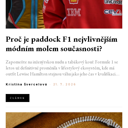
Proč je paddock F1 nejvlivnějším
módním molem současnosti?
Zapomeňte na inženýrskou nudu a tabákový kouř. Formule 1 se
letos už definitivně proměnila v lifestylový ekosystém, kde má
outfit Lewise Hamilton stejnou váhu jako jeho čas v kvalifikaci.
Díky miliardovému spojení s luxusním gigantem LVMH, vlivu
Kristína Švercelová
-
21. 7. 2026
nové generace influencerů a fenoménu manželek a partnerek
závodníků (WAGs) už F1 neprodává jen vteřiny napětí na startu,
ale příslušnost k nejrychlejší fashion komunitě světa. Jak se z
ČLÁNEK
"Racing Core" stala uniforma ulice a proč nás drama v paddocku
baví často i víc než samotné závody?