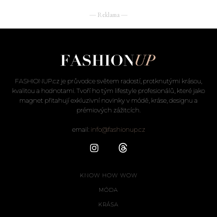
― Reklama ―
FASHIONUP.cz je průvodce světem radostí, protknutými krásou,
kvalitou a hodnotami. Tvoří ho tým lifestyle profesionálů, které jako
magnet přitahují exkluzivní novinky v módě, kráse, designu a
prémiových zážitcích.
email:
info@fashionup.cz
KNOW HOW WOW
MÓDA
KRÁSA