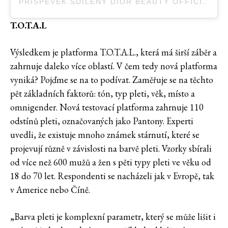
PŘÍSPĚVEK SDÍLENÝ DIOR BEAUTY OFFICIAL (@DIORBEAUTY)
T.O.T.A.L
Výsledkem je platforma T.O.T.A.L., která má širší záběr a
zahrnuje daleko více oblastí. V čem tedy nová platforma
vyniká? Pojďme se na to podívat. Zaměřuje se na těchto
pět základních faktorů: tón, typ pleti, věk, místo a
omnigender. Nová testovací platforma zahrnuje 110
odstínů pleti, označovaných jako Pantony. Experti
uvedli, že existuje mnoho známek stárnutí, které se
projevují různě v závislosti na barvě pleti. Vzorky sbírali
od více než 600 mužů a žen s pěti typy pleti ve věku od
18 do 70 let. Respondenti se nacházeli jak v Evropě, tak
v Americe nebo Číně.
„Barva pleti je komplexní parametr, který se může lišit i