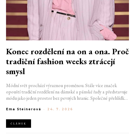
Konec rozdělení na on a ona. Proč
tradiční fashion weeks ztrácejí
smysl
Módní svět prochází výraznou proměnou. Stále více značek
opouští tradiční rozdělení na dámské a pánské řady a představuje
módu jako jeden prostor bez pevných hranic. Společné přehlídky,
propojené kolekce a rostoucí důraz na udržitelnost naznačují, že
Ema Steinerová
-
24. 7. 2026
klasické týdny módy mohou brzy vypadat úplně jinak.
ČLÁNEK