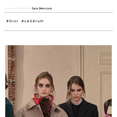
Autor článku:
Sára Bencová
#Dior
#LeSérum