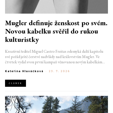
Mugler definuje ženskost po svém.
Novou kabelku svěřil do rukou
kulturistky
Kreativní ředitel Miguel Castro Freitas odemyká další kapitolu
své pořád ještě čerstvé nadvlády nad královstvím Mugler. Ve
čtvrtek vydal svou první kampaň věnovanou novým kabelkám
Aurora a Lua. Její vizuál hovoří přesně tím jazykem, s nímž návrhář
Kateřina Hlaváčková
-
23. 7. 2026
do módního domu dorazil. Umně mísí výrazy minulosti a dávných
kořenů, zatímco definuje moderní, silnou podobu ženskosti.
ČLÁNEK