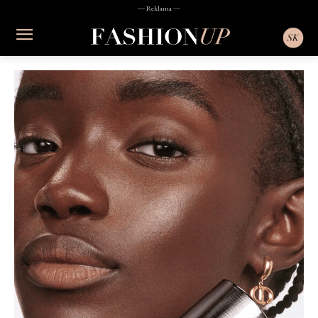
― Reklama ―