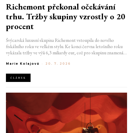
Richemont překonal očekávání
trhu. Tržby skupiny vzrostly o 20
procent
Švýcarská luxusní skupina Richemont vstoupila do nového
fiskálního roku ve velkém stylu. Ke konci června letošního roku
vykázala tržby ve výši 6,3 miliardy eur, což pro skupinu znamená
meziroční růst o 20 %. Tento úspěch ukazuje, že poptávka po
Marie Kolajová
-
20. 7. 2026
luxusním zůstává i přes přetrvávající ekonomickou nejistotu
mimořádně silná
ČLÁNEK