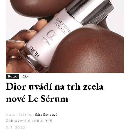
Foto:
Dior
Dior uvádí na trh zcela
nové Le Sérum
Autor článku:
Sára Bencová
Zobrazení článku:
945
5. 1. 2023