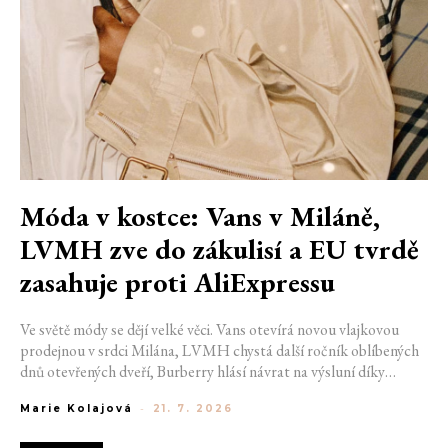
Móda v kostce: Vans v Miláně,
LVMH zve do zákulisí a EU tvrdě
zasahuje proti AliExpressu
Ve světě módy se dějí velké věci. Vans otevírá novou vlajkovou
prodejnou v srdci Milána, LVMH chystá další ročník oblíbených
dnů otevřených dveří, Burberry hlásí návrat na výsluní díky
generaci Z a Evropská unie udělila rekordní pokutu platformě
Marie Kolajová
-
21. 7. 2026
AliExpress.