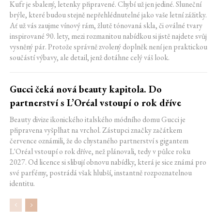
Kufr je sbalený, letenky připravené. Chybí už jen jediné. Sluneční
brýle, které budou stejně nepřehlédnutelné jako vaše letní zážitky.
Ať už vás zaujme vínový rám, žlutě tónovaná skla, či oválné tvary
inspirované 90. lety, mezi rozmanitou nabídkou si jistě najdete svůj
vysněný pár. Protože správně zvolený doplněk není jen praktickou
součástí výbavy, ale detail, jenž dotáhne celý váš look.
Gucci čeká nová beauty kapitola. Do
partnerství s L’Oréal vstoupí o rok dříve
Beauty divize ikonického italského módního domu Gucci je
připravena vyšplhat na vrchol. Zástupci značky začátkem
července oznámili, že do chystaného partnerství s gigantem
L'Oréal vstoupí o rok dříve, než plánovali, tedy v půlce roku
2027. Od licence si slibují obnovu nabídky, která je sice známá pro
své parfémy, postrádá však hlubší, instantně rozpoznatelnou
identitu.