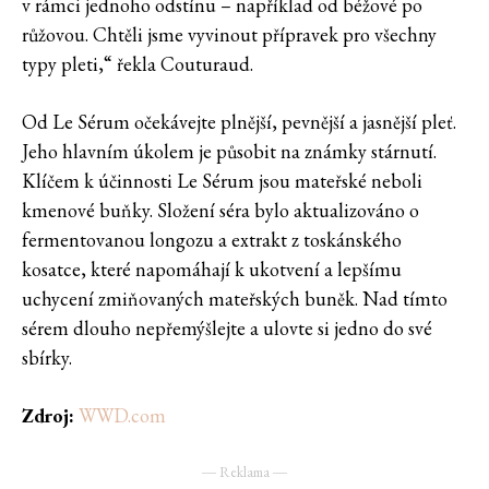
v rámci jednoho odstínu – například od béžové po
růžovou. Chtěli jsme vyvinout přípravek pro všechny
typy pleti,“ řekla Couturaud.
Od Le Sérum očekávejte plnější, pevnější a jasnější pleť.
Jeho hlavním úkolem je působit na známky stárnutí.
Klíčem k účinnosti Le Sérum jsou mateřské neboli
kmenové buňky. Složení séra bylo aktualizováno o
fermentovanou longozu a extrakt z toskánského
kosatce, které napomáhají k ukotvení a lepšímu
uchycení zmiňovaných mateřských buněk. Nad tímto
sérem dlouho nepřemýšlejte a ulovte si jedno do své
sbírky.
Zdroj:
WWD.com
― Reklama ―