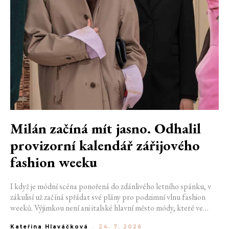
Milán začíná mít jasno. Odhalil
provizorní kalendář zářijového
fashion weeku
I když je módní scéna ponořená do zdánlivého letního spánku, v
zákulisí už začíná spřádat své plány pro podzimní vlnu fashion
weeků. Výjimkou není ani italské hlavní město módy, které ve
čtvrtek odhalilo provizorní kalendář chystaných show. Milán od
Kateřina Hlaváčková
-
24. 7. 2026