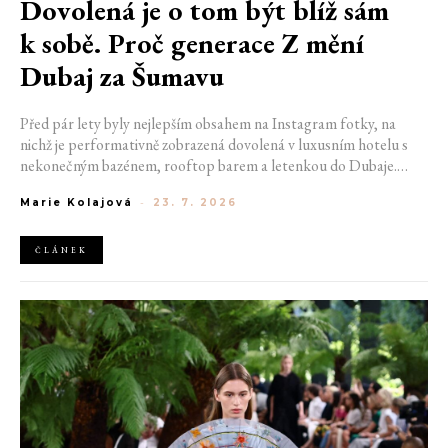
Dovolená je o tom být blíž sám
k sobě. Proč generace Z mění
Dubaj za Šumavu
Před pár lety byly nejlepším obsahem na Instagram fotky, na
nichž je performativně zobrazená dovolená v luxusním hotelu s
nekonečným bazénem, rooftop barem a letenkou do Dubaje.
Dnes sociální sítě zaplavují úplně jiné obrázky. Chata v Jizerských
Marie Kolajová
-
23. 7. 2026
horách. Ranní koupání v lomu. Výlet vlakem na Šumavu.
Nejlepším odpočinkem je jednoduše posedět s kamarády u ohně.
ČLÁNEK