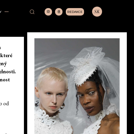
REDAKCE
Y
h
 které
ený
lnosti.
tnost
o od