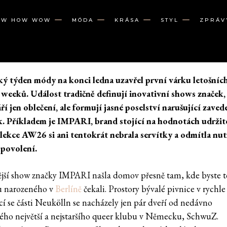
OW HOW WOW
MÓDA
KRÁSA
STYL
ZPRÁV
ký týden módy na konci ledna uzavřel první várku letošníc
 weeků. Událost tradičně definují inovativní shows značek,
ří jen oblečení, ale formují jasné poselství narušující zaved
. Příkladem je IMPARI, brand stojící na hodnotách udržite
lekce AW26 si ani tentokrát nebrala servítky a odmítla nu
 povolení.
jší show značky IMPARI našla domov přesně tam, kde byste t
u narozeného v
Berlíně
čekali. Prostory bývalé pivnice v rychle
ící se části Neukölln se nacházely jen pár dveří od nedávno
ého největší a nejstaršího queer klubu v Německu, SchwuZ.