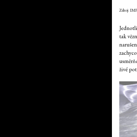
Zdroj: IM
Jednotli
tak věz
narušen
zachyco
usměrňo
živé po