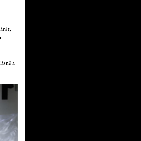
ánit,
a
řásně a