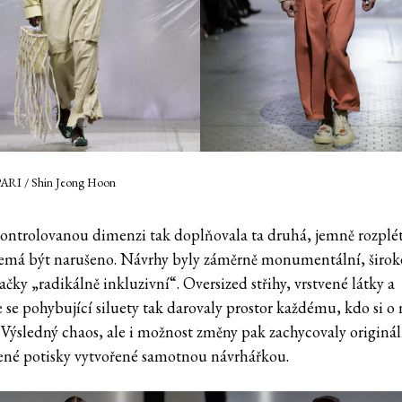
PARI / Shin Jeong Hoon
kontrolovanou dimenzi tak doplňovala ta druhá, jemně rozplét
nemá být narušeno. Návrhy byly záměrně monumentální, širok
ačky „radikálně inkluzivní“. Oversized střihy, vrstvené látky a
 se pohybující siluety tak darovaly prostor každému, kdo si o 
 Výsledný chaos, ale i možnost změny pak zachycovaly originál
ené potisky vytvořené samotnou návrhářkou.