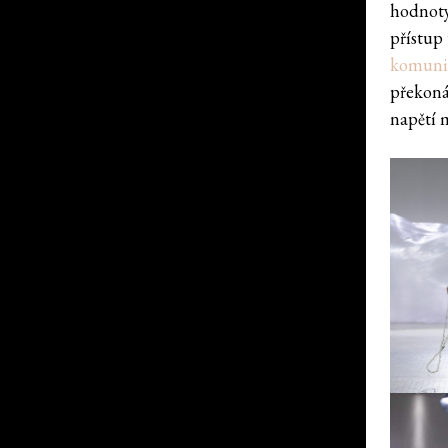
hodnoty
přístup
komuni
překoná
napětí 