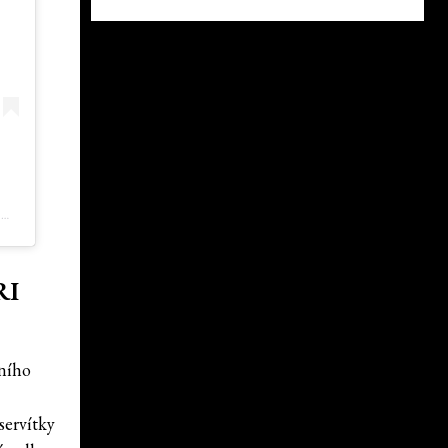
PŘÍSPĚVEK SDÍLENÝ KALTBLUT. MAGAZINE (@KALTBLUT_MAGAZINE)
RI
šního
servítky