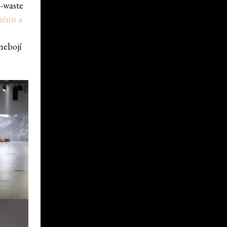
-waste
změnu a
nebojí