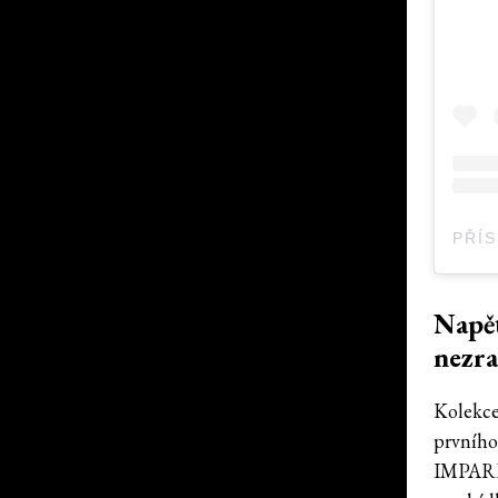
Napě
nezra
Kolekce
prvního 
IMPARI,