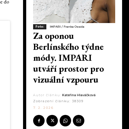
že do
Foto:
IMPARI / Franka Ossola
Za oponou
Berlínského týdne
módy. IMPARI
utváří prostor pro
vizuální vzpouru
Autor článku:
Kateřina Hlaváčková
Zobrazení článku:
38309
7. 2. 2026