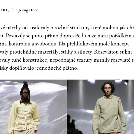
PARI / Shin Jeong Hoon
vé návrhy tak usilovaly o rozbití struktur, které mohou jak chr
nit. Postavily se proto přímo doprostřed tenze mezi pořádkem 
ím, kontrolou a svobodou. Na přehlídkovém mole koncept
valy protichůdné materiály, střihy a siluety. Rozevlátou sukni
valy tuhé konstrukce, nepoddajné textury mírnily rozevláté t
tisky doplňovalo jednoduché plátno.