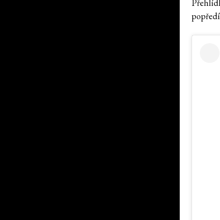
Přehlíd
popředí