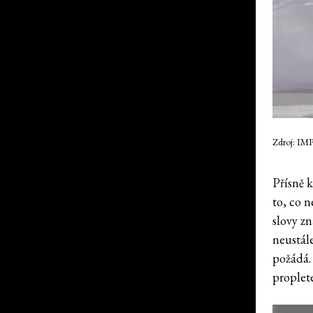
Zdroj: IM
Přísně 
to, co 
slovy zn
neustále
požádá.
proplet