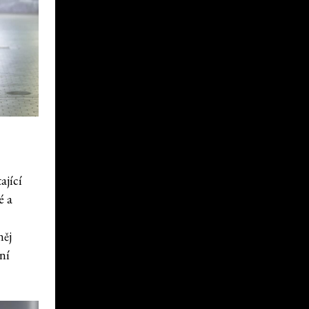
ající
é a
něj
ní