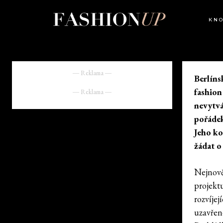
KN
― Reklama ―
Berlíns
fashion
― Reklama ―
nevytvá
pořádek
Jeho ko
žádat o
Nejnově
projekt
rozvíjej
uzavřen