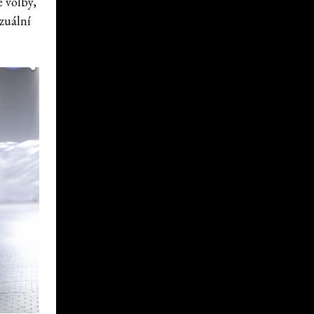
é volby,
izuální