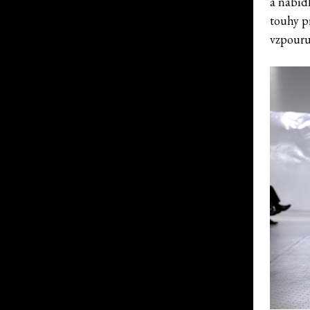
a nabíd
touhy pr
vzpouru,