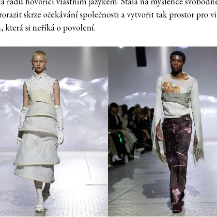
la řadu hovořící vlastním jazykem. Stála na myšlence svobodn
orazit skrze očekávání společnosti a vytvořit tak prostor pro v
 která si neříká o povolení.