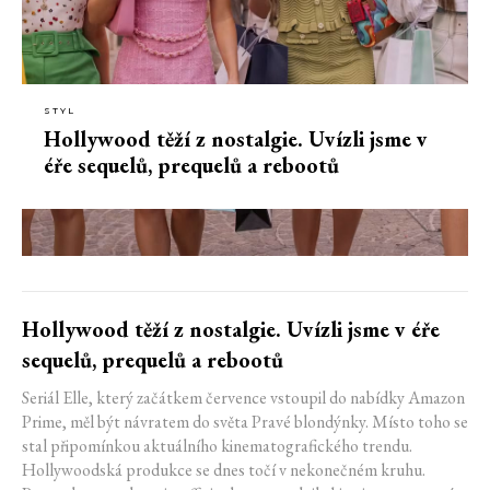
STYL
Hollywood těží z nostalgie. Uvízli jsme v
éře sequelů, prequelů a rebootů
Hollywood těží z nostalgie. Uvízli jsme v éře
sequelů, prequelů a rebootů
Seriál Elle, který začátkem července vstoupil do nabídky Amazon
Prime, měl být návratem do světa Pravé blondýnky. Místo toho se
stal připomínkou aktuálního kinematografického trendu.
Hollywoodská produkce se dnes točí v nekonečném kruhu.