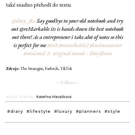
také snadno přehodí do textu.
@dovy_jka
Say goodbye to your old notebook and try
out @reMarkable its is hands down the best notebook
out there! As a entrepreneur i take alot of notes so this
is perfect for me
#tech
#remarkable2
#businessowner
#minimal
♬ original sound – DovyEcom
Zdroje:
The Strategist, Farfetch, TikTok
― Reklama ―
Autor článku:
Kateřina Hlaváčková
#diary
#lifestyle
#luxury
#planners
#style