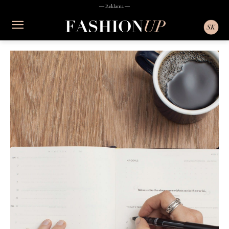
― Reklama ―