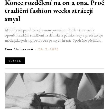
Konec rozdělení na on a ona. Proč
tradiční fashion weeks ztrácejí
smysl
Módní svět prochází výraznou proměnou. Stále více značek
opouští tradiční rozdělení na dámské a pánské řady a představuje
módu jako jeden prostor bez pevných hranic. Společné přehlídky,
propojené kolekce a rostoucí důraz na udržitelnost naznačují, že
Ema Steinerová
-
24. 7. 2026
klasické týdny módy mohou brzy vypadat úplně jinak.
ČLÁNEK