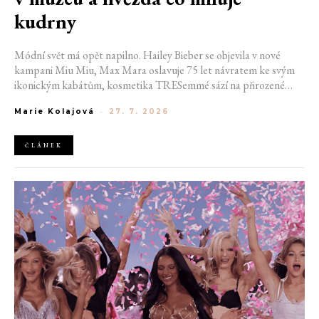
kudrny
Módní svět má opět napilno. Hailey Bieber se objevila v nové
kampani Miu Miu, Max Mara oslavuje 75 let návratem ke svým
ikonickým kabátům, kosmetika TRESemmé sází na přirozené
kudrny v nové kampani s hercem Belmontem Cameli a v San
Marie Kolajová
-
27. 7. 2026
Franciscu připravují první velkou americkou retrospektivu
návrháře Azzedina Alaïi.
ČLÁNEK