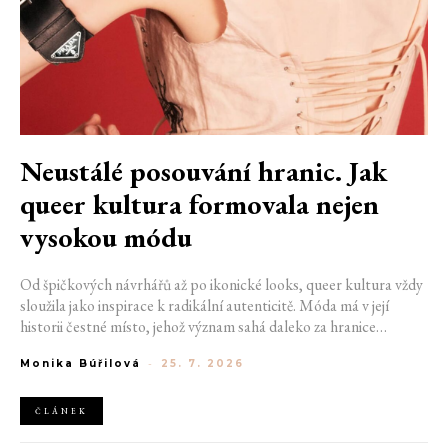
Neustálé posouvání hranic. Jak
queer kultura formovala nejen
vysokou módu
Od špičkových návrhářů až po ikonické looks, queer kultura vždy
sloužila jako inspirace k radikální autenticitě. Móda má v její
historii čestné místo, jehož význam sahá daleko za hranice
estetiky. V dobách, kdy být otevřeně queer znamenalo vystavit se
Monika Búřilová
-
25. 7. 2026
postihům a nebezpečí, fungovalo právě oblečení jako tichý jazyk.
Díky šátku, broži nebo náušnici queer lidé rozpoznali jeden
druhého a díky velkolepé ballroom scéně měli i lidé na okraji
ČLÁNEK
společnosti prostor zářit na molech. Jak se queer kultura