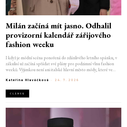
Milán začíná mít jasno. Odhalil
provizorní kalendář zářijového
fashion weeku
I když je módní scéna ponořená do zdánlivého letního spánku, v
zákulisí už začíná spřádat své plány pro podzimní vlnu fashion
weeků. Výjimkou není ani italské hlavní město módy, které ve
čtvrtek odhalilo provizorní kalendář chystaných show. Milán od
Kateřina Hlaváčková
-
24. 7. 2026
22. do 28. září přivítá tradiční jména, pozornost však zaměří
především na debut nových kreativních ředitelů značky
Moschino.
ČLÁNEK