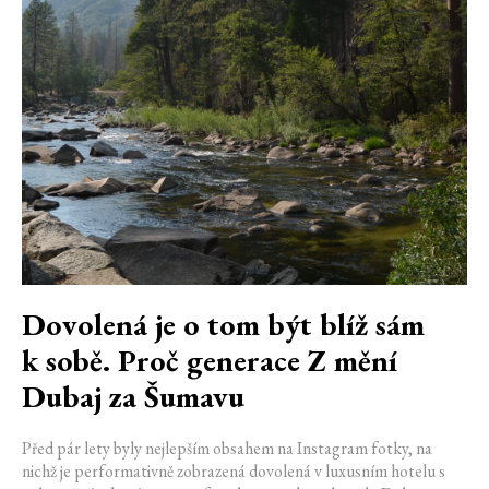
Dovolená je o tom být blíž sám
k sobě. Proč generace Z mění
Dubaj za Šumavu
Před pár lety byly nejlepším obsahem na Instagram fotky, na
nichž je performativně zobrazená dovolená v luxusním hotelu s