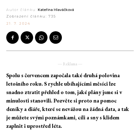
Autor článku:
Kateřina Hlaváčková
Zobrazení článku:
735
21. 7. 2024
― Reklama ―
Spolu s červencem započala také druhá polovina
letošního roku. S rychle ubíhajícími měsíci lze
snadno ztratit přehled o tom, jaké plány jsme si v
minulosti stanovili. Pozvěte si proto na pomoc
deníky a diáře, které se nevážou na žádná data, a tak
je můžete svými poznámkami, cíli a sny s klidem
zaplnit i uprostřed léta.