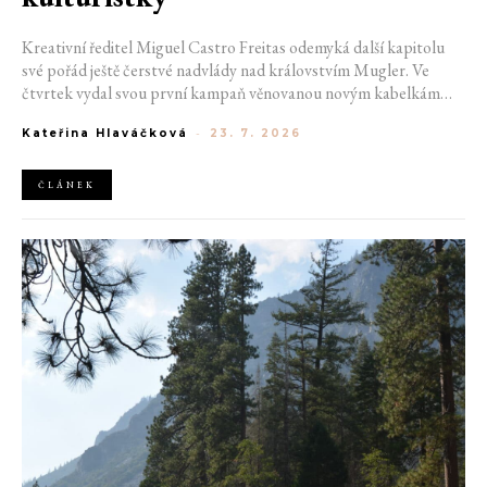
Kreativní ředitel Miguel Castro Freitas odemyká další kapitolu
své pořád ještě čerstvé nadvlády nad královstvím Mugler. Ve
čtvrtek vydal svou první kampaň věnovanou novým kabelkám
Aurora a Lua. Její vizuál hovoří přesně tím jazykem, s nímž návrhář
Kateřina Hlaváčková
-
23. 7. 2026
do módního domu dorazil. Umně mísí výrazy minulosti a dávných
kořenů, zatímco definuje moderní, silnou podobu ženskosti.
ČLÁNEK