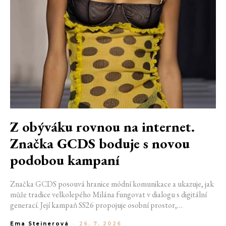
Z obýváku rovnou na internet.
Značka GCDS boduje s novou
podobou kampaní
Značka GCDS posouvá hranice módní komunikace a ukazuje, jak
může tradice velkolepého Milána fungovat v dialogu s digitální
generací. Její kampaň SS26 propojuje osobní prostor,
internetovou kulturu a hravý vizuální jazyk. Odráží způsob, jakým
Ema Steinerová
-
26. 7. 2026