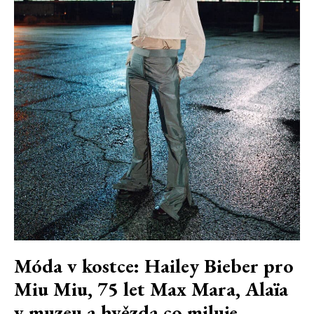
Móda v kostce: Hailey Bieber pro
Miu Miu, 75 let Max Mara, Alaïa
v muzeu a hvězda co miluje