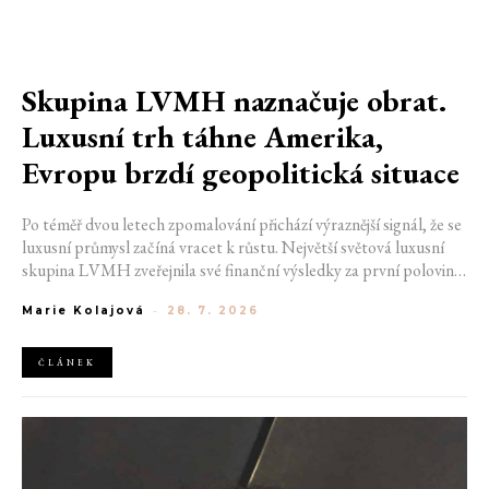
Skupina LVMH naznačuje obrat.
Luxusní trh táhne Amerika,
Evropu brzdí geopolitická situace
Po téměř dvou letech zpomalování přichází výraznější signál, že se
luxusní průmysl začíná vracet k růstu. Největší světová luxusní
skupina LVMH zveřejnila své finanční výsledky za první polovinu
roku 2026, které ukazují zrychlení ve druhém čtvrtletí i návrat
Marie Kolajová
-
28. 7. 2026
růstu v nejdůležitější módní divizi. Přestože společnost stále čelí
geopolitickým nejistotám i opatrnějším spotřebitelům, výsledky
naznačují, že nejhorší období by mohlo být za ní.
ČLÁNEK