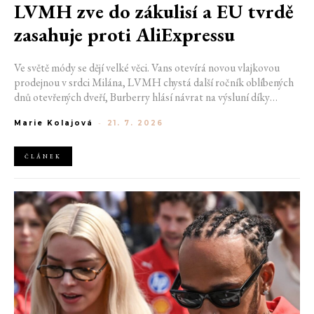
LVMH zve do zákulisí a EU tvrdě
zasahuje proti AliExpressu
Ve světě módy se dějí velké věci. Vans otevírá novou vlajkovou
prodejnou v srdci Milána, LVMH chystá další ročník oblíbených
dnů otevřených dveří, Burberry hlásí návrat na výsluní díky
generaci Z a Evropská unie udělila rekordní pokutu platformě
Marie Kolajová
-
21. 7. 2026
AliExpress.
ČLÁNEK