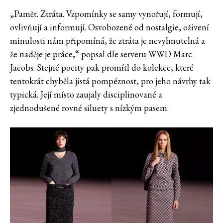
„Paměť. Ztráta. Vzpomínky se samy vynořují, formují,
ovlivňují a informují. Osvobozené od nostalgie, oživení
minulosti nám připomíná, že ztráta je nevyhnutelná a
že naděje je práce,“ popsal dle serveru WWD Marc
Jacobs. Stejné pocity pak promítl do kolekce, které
tentokrát chyběla jistá pompéznost, pro jeho návrhy tak
typická. Její místo zaujaly disciplinované a
zjednodušené rovné siluety s nízkým pasem.