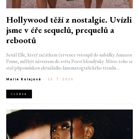
Hollywood těží z nostalgie. Uvízli
jsme v éře sequelů, prequelů a
rebootů
Seriál Elle, který začátkem července vstoupil do nabídky Amazon
Prime, měl být návratem do světa Pravé blondýnky. Místo toho se
stal připomínkou aktuálního kinematografického trendu.
Hollywoodská produkce se dnes točí v nekonečném kruhu.
Marie Kolajová
-
22. 7. 2026
Prequely, sequely, spin-offy i rebooty zaplnily kina i streamovací
platformy natolik, že se originální příběhy stávají pouhou
vzácností. Proč se filmový průmysl tak moc bojí nových nápadů?
ČLÁNEK
A můžeme si za to sami?