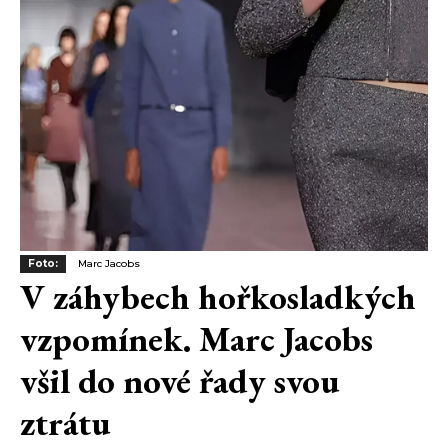
Foto:
Marc Jacobs
V záhybech hořkosladkých
vzpomínek. Marc Jacobs
všil do nové řady svou
ztrátu