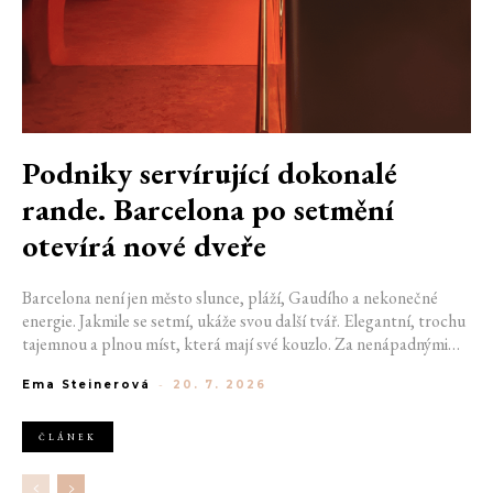
Podniky servírující dokonalé
rande. Barcelona po setmění
otevírá nové dveře
Barcelona není jen město slunce, pláží, Gaudího a nekonečné
energie. Jakmile se setmí, ukáže svou další tvář. Elegantní, trochu
tajemnou a plnou míst, která mají své kouzlo. Za nenápadnými
dveřmi se ukrývají bary, kde se míchají výjimečné koktejly a hraje
Ema Steinerová
-
20. 7. 2026
správná hudba. Pokud hledáte místo na rande, na které budete
oba ještě dlouho vzpomínat, právě ulice španělské metropole vám
mohou pomoct začít psát váš výjimečný příběh. Pokud jste si ještě
ČLÁNEK
nevybrali, kam vyrazit se svou drahou polovičkou, nastává
nejvyšší čas vybrat ten pravý podnik.