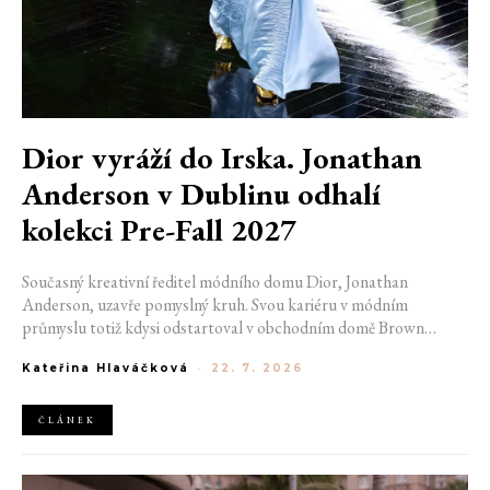
Dior vyráží do Irska. Jonathan
Anderson v Dublinu odhalí
kolekci Pre-Fall 2027
Současný kreativní ředitel módního domu Dior, Jonathan
Anderson, uzavře pomyslný kruh. Svou kariéru v módním
průmyslu totiž kdysi odstartoval v obchodním domě Brown
Thomas v Dublinu. Nyní se do hlavního města Irska navrátí v čele
Kateřina Hlaváčková
-
22. 7. 2026
jedné z největších luxusních značek světa. V prosinci totiž v
prostorách ikonické Trinity College odhalí očekávanou řadu Pre-
Fall 2027.
ČLÁNEK