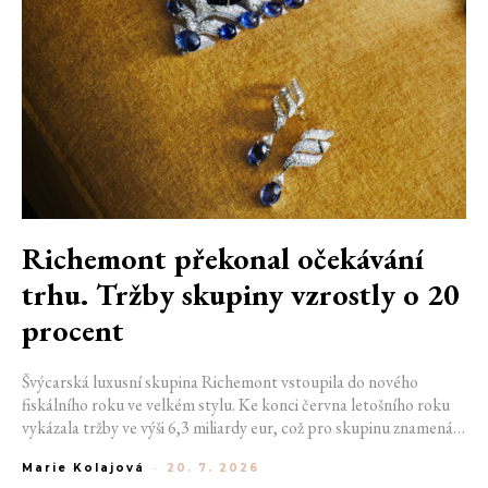
Richemont překonal očekávání
trhu. Tržby skupiny vzrostly o 20
procent
Švýcarská luxusní skupina Richemont vstoupila do nového
fiskálního roku ve velkém stylu. Ke konci června letošního roku
vykázala tržby ve výši 6,3 miliardy eur, což pro skupinu znamená
meziroční růst o 20 %. Tento úspěch ukazuje, že poptávka po
Marie Kolajová
-
20. 7. 2026
luxusním zůstává i přes přetrvávající ekonomickou nejistotu