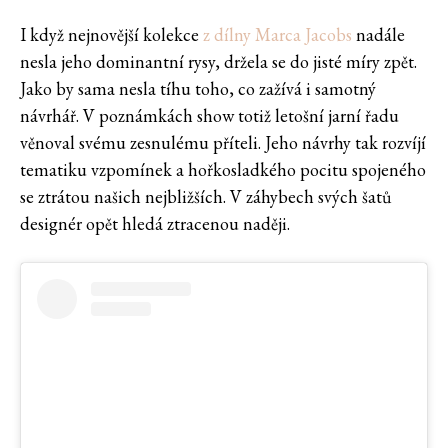
I když nejnovější kolekce
z dílny Marca Jacobs
nadále
nesla jeho dominantní rysy, držela se do jisté míry zpět.
Jako by sama nesla tíhu toho, co zažívá i samotný
návrhář. V poznámkách show totiž letošní jarní řadu
věnoval svému zesnulému příteli. Jeho návrhy tak rozvíjí
tematiku vzpomínek a hořkosladkého pocitu spojeného
se ztrátou našich nejbližších. V záhybech svých šatů
designér opět hledá ztracenou naději.