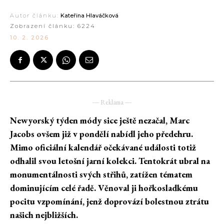
Autor článku:
Kateřina Hlaváčková
Zobrazení článku:
6224
10. 2. 2026
― Reklama ―
Newyorský týden módy sice ještě nezačal, Marc
Jacobs ovšem již v pondělí nabídl jeho předehru.
Mimo oficiální kalendář očekávané události totiž
odhalil svou letošní jarní kolekci. Tentokrát ubral na
monumentálnosti svých střihů, zatížen tématem
dominujícím celé řadě. Věnoval ji hořkosladkému
pocitu vzpomínání, jenž doprovází bolestnou ztrátu
našich nejbližších.