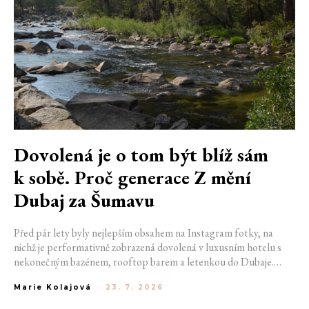
Dovolená je o tom být blíž sám
k sobě. Proč generace Z mění
Dubaj za Šumavu
Před pár lety byly nejlepším obsahem na Instagram fotky, na
nichž je performativně zobrazená dovolená v luxusním hotelu s
nekonečným bazénem, rooftop barem a letenkou do Dubaje.
Dnes sociální sítě zaplavují úplně jiné obrázky. Chata v Jizerských
Marie Kolajová
-
23. 7. 2026
horách. Ranní koupání v lomu. Výlet vlakem na Šumavu.
Nejlepším odpočinkem je jednoduše posedět s kamarády u ohně.