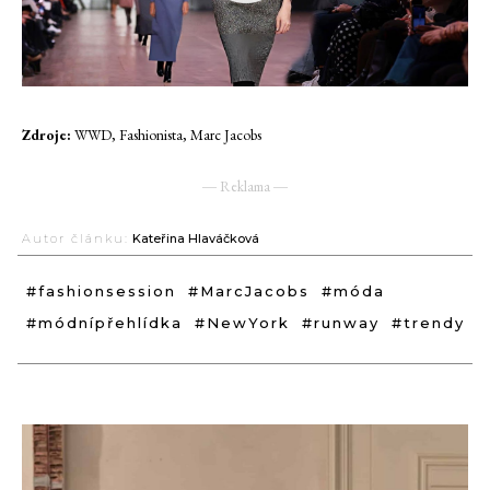
Zdroje:
WWD, Fashionista, Marc Jacobs
― Reklama ―
Autor článku:
Kateřina Hlaváčková
#fashionsession
#MarcJacobs
#móda
#módnípřehlídka
#NewYork
#runway
#trendy