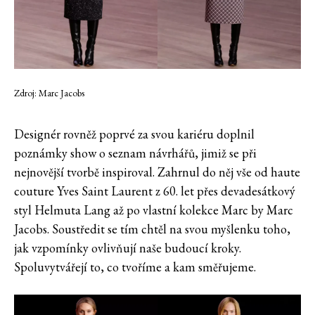
Zdroj: Marc Jacobs
Designér rovněž poprvé za svou kariéru doplnil
poznámky show o seznam návrhářů, jimiž se při
nejnovější tvorbě inspiroval. Zahrnul do něj vše od haute
couture Yves Saint Laurent z 60. let přes devadesátkový
styl Helmuta Lang až po vlastní kolekce Marc by Marc
Jacobs. Soustředit se tím chtěl na svou myšlenku toho,
jak vzpomínky ovlivňují naše budoucí kroky.
Spoluvytvářejí to, co tvoříme a kam směřujeme.