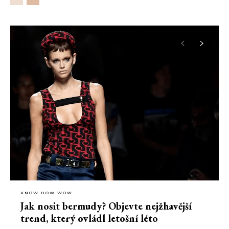
KNOW HOW WOW
Jak nosit bermudy? Objevte nejžhavější
trend, který ovládl letošní léto