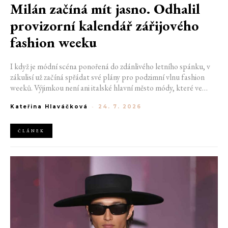
Milán začíná mít jasno. Odhalil
provizorní kalendář zářijového
fashion weeku
I když je módní scéna ponořená do zdánlivého letního spánku, v
zákulisí už začíná spřádat své plány pro podzimní vlnu fashion
weeků. Výjimkou není ani italské hlavní město módy, které ve
čtvrtek odhalilo provizorní kalendář chystaných show. Milán od
Kateřina Hlaváčková
-
24. 7. 2026
22. do 28. září přivítá tradiční jména, pozornost však zaměří
především na debut nových kreativních ředitelů značky
Moschino.
ČLÁNEK