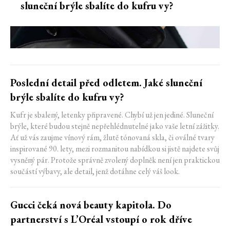
sluneční brýle sbalíte do kufru vy?
Poslední detail před odletem. Jaké sluneční
brýle sbalíte do kufru vy?
Kufr je sbalený, letenky připravené. Chybí už jen jediné. Sluneční
brýle, které budou stejně nepřehlédnutelné jako vaše letní zážitky.
Ať už vás zaujme vínový rám, žlutě tónovaná skla, či oválné tvary
inspirované 90. lety, mezi rozmanitou nabídkou si jistě najdete svůj
vysněný pár. Protože správně zvolený doplněk není jen praktickou
součástí výbavy, ale detail, jenž dotáhne celý váš look.
Gucci čeká nová beauty kapitola. Do
partnerství s L’Oréal vstoupí o rok dříve