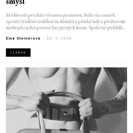
smysl
Módní svět prochází výraznou proměnou. Stále více značek
opouští tradiční rozdělení na dámské a pánské řady a představuje
módu jako jeden prostor bez pevných hranic. Společné přehlídky,
propojené kolekce a rostoucí důraz na udržitelnost naznačují, že
Ema Steinerová
-
24. 7. 2026
klasické týdny módy mohou brzy vypadat úplně jinak.
ČLÁNEK