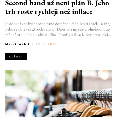
Second hand už není plán B. Jeho
trh roste rychleji než inflace
Ještě nedávno byl second hand doménou těch, kteří chtěli ušetřit,
nebo se oblékali „trochu jinak“. Dnes se z něj stává plnohodnotný
módní proud. Podle aktuálního ThredUp Resale Reportu čeká
trh s oblečením z druhé ruky velká budoucnost. Za pět let má
Marek Wrbik
-
29. 5. 2025
dosáhnout hodnoty 367 miliard dolarů. Pro představu, to je vyšší
číslo než představuje módní průmysl Itálie. A kdo za tímhle
růstem stojí? Jednoznačně generace Z.
ČLÁNEK