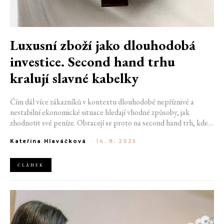
Luxusní zboží jako dlouhodobá
investice. Second hand trhu
kralují slavné kabelky
Čím dál více zákazníků v kontextu dlouhodobé nepříznivé a
nestabilní ekonomické situace hledají vhodné způsoby, jak
zhodnotit své peníze. Obracejí se proto na second hand trh, kde
investují především do ikonických kabelek. Mezi nejpopulárnější
Kateřina Hlaváčková
-
14. 8. 2025
modely patří ty z dílny značky Hermès. Na oblibě ale narůstají i
tašky Chanel, Louis Vuitton či Goyard.
ČLÁNEK