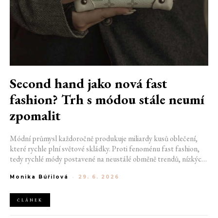
Second hand jako nová fast
fashion? Trh s módou stále neumí
zpomalit
Módní průmysl každoročně produkuje miliardy kusů oblečení,
které rychle plní světové skládky. Proti fenoménu fast fashion,
tedy rychlé módy postavené na neustálé obměně trendů, nízkých
cenách a vysokém objemu produkce, se nejvýrazněji vymezuje
Monika Búřilová
-
29. 6. 2026
Gen Z. Second hand pro ni není nouzová volba, nýbrž módních
návyk. Jsou ale vintage kabelka, dokonalý kabát z druhé ruky
nebo hedvábná košile objevená po půlnoci na Vinted skutečně
ČLÁNEK
udržitelnou volbou?