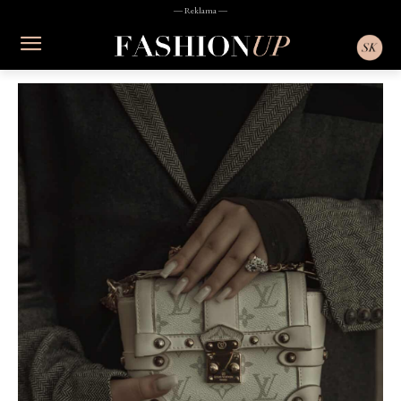
― Reklama ―