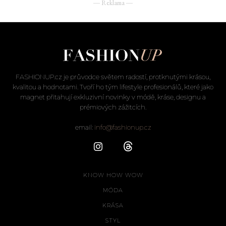
― Reklama ―
FASHIONUP.cz je průvodce světem radostí, protknutými krásou,
kvalitou a hodnotami. Tvoří ho tým lifestyle profesionálů, které jako
magnet přitahují exkluzivní novinky v módě, kráse, designu a
prémiových zážitcích.
email:
info@fashionup.cz
KNOW HOW WOW
MÓDA
KRÁSA
STYL