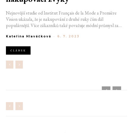
Nejnovější studie od Institut Français de la Mode a Première
Vision ukázala, že je nakupování z druhé ruky čím dál
populárnější. Více zákazníků také považuje módní průmysl za
udržitelnější. Za "eko" módu proto také více utrácejí.
Kateřina Hlaváčková
-
6. 7. 2023
ČLÁNEK