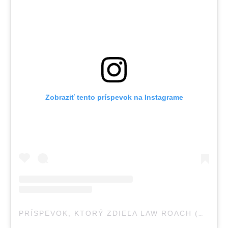
Zobraziť tento príspevok na Instagrame
PRÍSPEVOK, KTORÝ ZDIEĽA LAW ROACH (@LUXURYLAW)