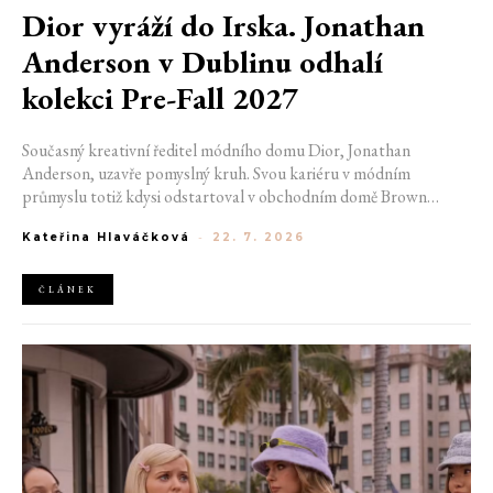
Dior vyráží do Irska. Jonathan
Anderson v Dublinu odhalí
kolekci Pre-Fall 2027
Současný kreativní ředitel módního domu Dior, Jonathan
Anderson, uzavře pomyslný kruh. Svou kariéru v módním
průmyslu totiž kdysi odstartoval v obchodním domě Brown
Thomas v Dublinu. Nyní se do hlavního města Irska navrátí v čele
Kateřina Hlaváčková
-
22. 7. 2026
jedné z největších luxusních značek světa. V prosinci totiž v
prostorách ikonické Trinity College odhalí očekávanou řadu Pre-
Fall 2027.
ČLÁNEK