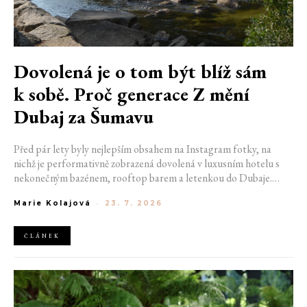
Dovolená je o tom být blíž sám
k sobě. Proč generace Z mění
Dubaj za Šumavu
Před pár lety byly nejlepším obsahem na Instagram fotky, na
nichž je performativně zobrazená dovolená v luxusním hotelu s
nekonečným bazénem, rooftop barem a letenkou do Dubaje.
Dnes sociální sítě zaplavují úplně jiné obrázky. Chata v Jizerských
Marie Kolajová
-
23. 7. 2026
horách. Ranní koupání v lomu. Výlet vlakem na Šumavu.
Nejlepším odpočinkem je jednoduše posedět s kamarády u ohně.
ČLÁNEK