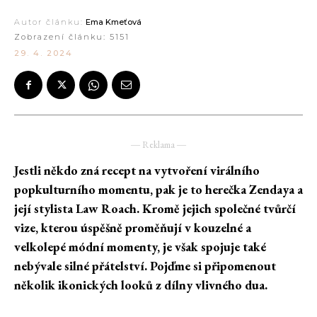
Autor článku:
Ema Kmeťová
Zobrazení článku:
5151
29. 4. 2024
― Reklama ―
Jestli někdo zná recept na vytvoření virálního
popkulturního momentu, pak je to herečka Zendaya a
její stylista Law Roach. Kromě jejich společné tvůrčí
vize, kterou úspěšně proměňují v kouzelné a
velkolepé módní momenty, je však spojuje také
nebývale silné přátelství. Pojďme si připomenout
několik ikonických looků z dílny vlivného dua.