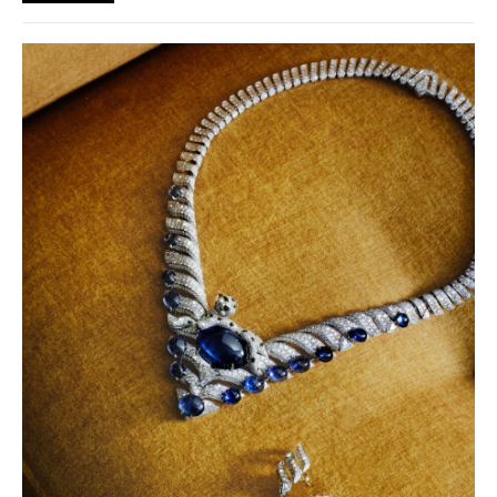
"Racing Core" stala uniforma ulice a proč nás drama v paddocku
baví často i víc než samotné závody?