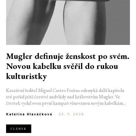
Mugler definuje ženskost po svém.
Novou kabelku svěřil do rukou
kulturistky
Kreativní ředitel Miguel Castro Freitas odemyká další kapitolu
své pořád ještě čerstvé nadvlády nad královstvím Mugler. Ve
čtvrtek vydal svou první kampaň věnovanou novým kabelkám
Aurora a Lua. Její vizuál hovoří přesně tím jazykem, s nímž návrhář
Kateřina Hlaváčková
-
23. 7. 2026
do módního domu dorazil. Umně mísí výrazy minulosti a dávných
kořenů, zatímco definuje moderní, silnou podobu ženskosti.
ČLÁNEK