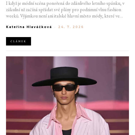
I když je módní scéna ponořená do zdánlivého letního spánku, v
zákulisí už začíná spřádat své plány pro podzimní vlnu fashion
weeků. Výjimkou není ani italské hlavní město módy, které ve
čtvrtek odhalilo provizorní kalendář chystaných show. Milán od
Kateřina Hlaváčková
-
24. 7. 2026
22. do 28. září přivítá tradiční jména, pozornost však zaměří
především na debut nových kreativních ředitelů značky
Moschino.
ČLÁNEK