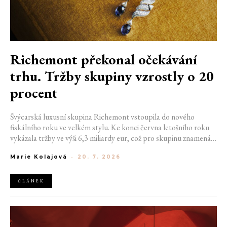
Richemont překonal očekávání
trhu. Tržby skupiny vzrostly o 20
procent
Švýcarská luxusní skupina Richemont vstoupila do nového
fiskálního roku ve velkém stylu. Ke konci června letošního roku
vykázala tržby ve výši 6,3 miliardy eur, což pro skupinu znamená
meziroční růst o 20 %. Tento úspěch ukazuje, že poptávka po
Marie Kolajová
-
20. 7. 2026
luxusním zůstává i přes přetrvávající ekonomickou nejistotu
mimořádně silná
ČLÁNEK