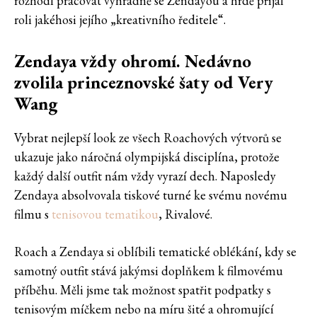
rozhodl pracovat výhradně se Zendayou a hrdě přijal
roli jakéhosi jejího „kreativního ředitele“.
Zendaya vždy ohromí. Nedávno
zvolila princeznovské šaty od Very
Wang
Vybrat nejlepší look ze všech Roachových výtvorů se
ukazuje jako náročná olympijská disciplína, protože
každý další outfit nám vždy vyrazí dech. Naposledy
Zendaya absolvovala tiskové turné ke svému novému
filmu s
tenisovou tematikou
, Rivalové.
Roach a Zendaya si oblíbili tematické oblékání, kdy se
samotný outfit stává jakýmsi doplňkem k filmovému
příběhu. Měli jsme tak možnost spatřit podpatky s
tenisovým míčkem nebo na míru šité a ohromující