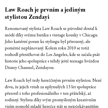
Law Roach je prvním a jediným
stylistou Zendayi
Renomovaný stylista Law Roach se původně dostal k
módě díky svému butiku s vintage kousky v Chicagu.
Jeho kariérní posun ke stylingu byl přirozený, ale
poměrně neplánovaný. Kolem roku 2010 se totiž
rozhodl přestěhovat do Los Angeles, kde se začala psát
historie jeho spolupráce s tehdy ještě teenage hvězdou
Disney Channel, Zendayou.
Law Roach byl tedy hereččiným prvním stylistou. Není
divu, že jejich vztah za uplynulých 13 let spolupráce
přerostl z toho profesionálního v ten přátelský, až
rodinný. Stylista díky svým promyšleným kreativním
vizím pomohl mladé herečce stát se nejočekávanějším