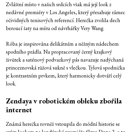
Zvláštní místo v našich srdcích však má její look z
nedávné premiéry v Los Angeles, který přesahuje rámec
očividných tenisových referencí. Herečka zvolila dech
beroucí šaty na míru od návrhářky Very Wang.
Róba je inspirována delikátním a něžným nádechem
spodního prádla. Na propracovaný černý krajkový
živůtek a saténový podvazkový pás navazuje nadýchaná
princeznovská růžová sukně s vlečkou. Tylová spodnička
je kontrastním prvkem, který harmonicky dotváří celý
look.
Zendaya v robotickém obleku zbořila
internet
Známá herečka rovněž vstoupila do módní historie se
svým lookem na londýnské premiéře filmu Duna 2, a to