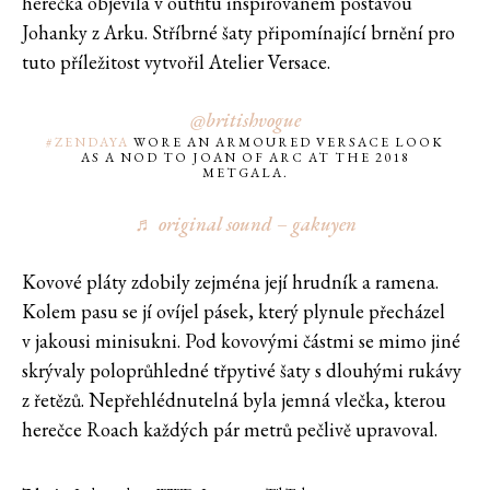
herečka objevila v outfitu inspirovaném postavou
Johanky z Arku. Stříbrné šaty připomínající brnění pro
tuto příležitost vytvořil Atelier Versace.
@britishvogue
#ZENDAYA
WORE AN ARMOURED VERSACE LOOK
AS A NOD TO JOAN OF ARC AT THE 2018
METGALA.
♬ original sound – gakuyen
Kovové pláty zdobily zejména její hrudník a ramena.
Kolem pasu se jí ovíjel pásek, který plynule přecházel
v jakousi minisukni. Pod kovovými částmi se mimo jiné
skrývaly poloprůhledné třpytivé šaty s dlouhými rukávy
z řetězů. Nepřehlédnutelná byla jemná vlečka, kterou
herečce Roach každých pár metrů pečlivě upravoval.