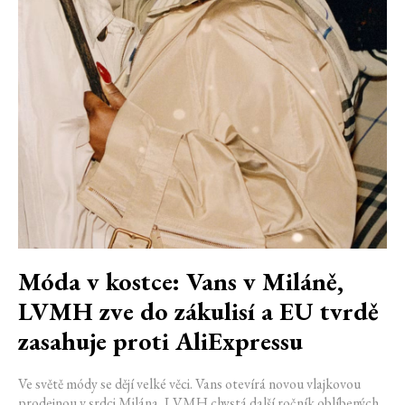
Móda v kostce: Vans v Miláně,
LVMH zve do zákulisí a EU tvrdě
zasahuje proti AliExpressu
Ve světě módy se dějí velké věci. Vans otevírá novou vlajkovou
prodejnou v srdci Milána, LVMH chystá další ročník oblíbených