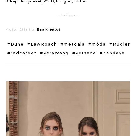
Zdroje:
Independent, WWD, Instagram, TikTok
― Reklama ―
Autor článku:
Ema Kmeťová
#Dune
#LawRoach
#metgala
#móda
#Mugler
#redcarpet
#VeraWang
#Versace
#Zendaya