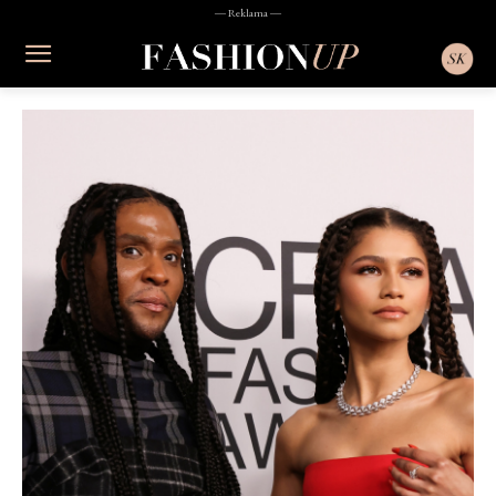
― Reklama ―