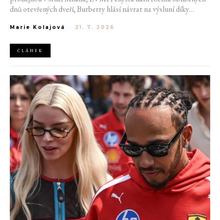
dnů otevřených dveří, Burberry hlásí návrat na výsluní díky
generaci Z a Evropská unie udělila rekordní pokutu platformě
Marie Kolajová
-
21. 7. 2026
AliExpress.
ČLÁNEK