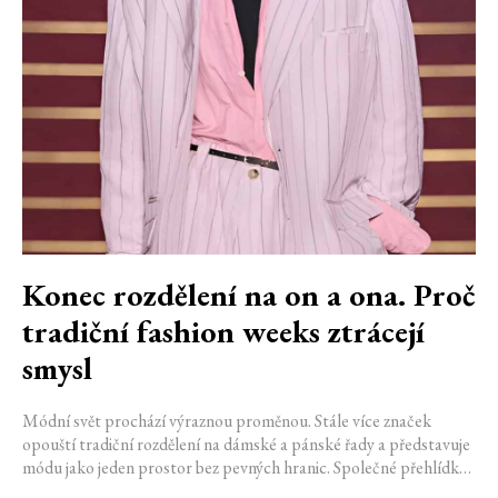
Konec rozdělení na on a ona. Proč
tradiční fashion weeks ztrácejí
smysl
Módní svět prochází výraznou proměnou. Stále více značek
opouští tradiční rozdělení na dámské a pánské řady a představuje
módu jako jeden prostor bez pevných hranic. Společné přehlídky,
propojené kolekce a rostoucí důraz na udržitelnost naznačují, že