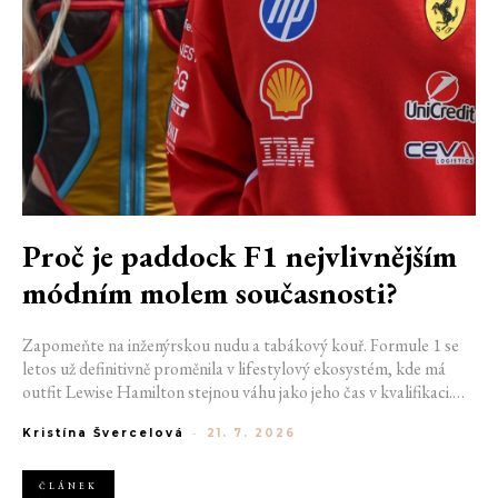
Proč je paddock F1 nejvlivnějším
módním molem současnosti?
Zapomeňte na inženýrskou nudu a tabákový kouř. Formule 1 se
letos už definitivně proměnila v lifestylový ekosystém, kde má
outfit Lewise Hamilton stejnou váhu jako jeho čas v kvalifikaci.
Díky miliardovému spojení s luxusním gigantem LVMH, vlivu
Kristína Švercelová
-
21. 7. 2026
nové generace influencerů a fenoménu manželek a partnerek
závodníků (WAGs) už F1 neprodává jen vteřiny napětí na startu,
ale příslušnost k nejrychlejší fashion komunitě světa. Jak se z
ČLÁNEK