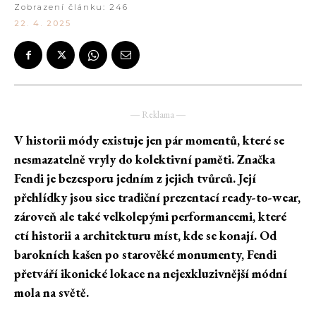
Zobrazení článku:
246
22. 4. 2025
― Reklama ―
V historii módy existuje jen pár momentů, které se
nesmazatelně vryly do kolektivní paměti. Značka
Fendi je bezesporu jedním z jejich tvůrců. Její
přehlídky jsou sice tradiční prezentací ready-to-wear,
zároveň ale také velkolepými performancemi, které
ctí historii a architekturu míst, kde se konají. Od
barokních kašen po starověké monumenty, Fendi
přetváří ikonické lokace na nejexkluzivnější módní
mola na světě.