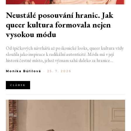
Neustálé posouvání hranic. Jak
queer kultura formovala nejen
vysokou módu
Od špičkových návrhářů až po ikonické looks, queer kultura vždy
sloužila jako inspirace k radikální autenticitě. Móda má v její
historii čestné místo, jehož význam sahá daleko za hranice
estetiky. V dobách, kdy být otevřeně queer znamenalo vystavit se
Monika Búřilová
-
25. 7. 2026
postihům a nebezpečí, fungovalo právě oblečení jako tichý jazyk.
Díky šátku, broži nebo náušnici queer lidé rozpoznali jeden
druhého a díky velkolepé ballroom scéně měli i lidé na okraji
ČLÁNEK
společnosti prostor zářit na molech. Jak se queer kultura
propsala do módního světa, který známe dnes?