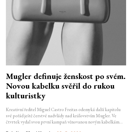
Mugler definuje ženskost po svém.
Novou kabelku svěřil do rukou
kulturistky
Kreativní ředitel Miguel Castro Freitas odemyká další kapitolu
své pořád ještě čerstvé nadvlády nad královstvím Mugler. Ve
čtvrtek vydal svou první kampaň věnovanou novým kabelkám
Aurora a Lua. Její vizuál hovoří přesně tím jazykem, s nímž návrhář