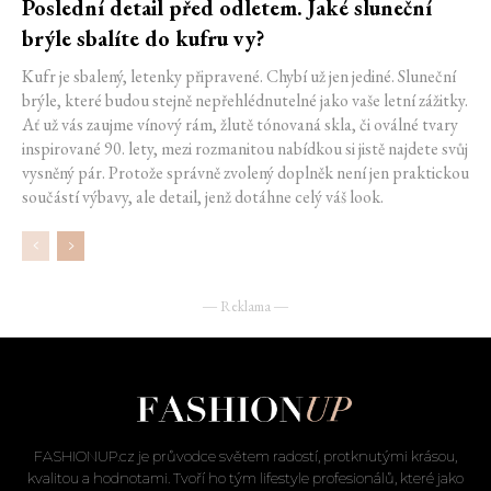
Poslední detail před odletem. Jaké sluneční
brýle sbalíte do kufru vy?
Kufr je sbalený, letenky připravené. Chybí už jen jediné. Sluneční
brýle, které budou stejně nepřehlédnutelné jako vaše letní zážitky.
Ať už vás zaujme vínový rám, žlutě tónovaná skla, či oválné tvary
inspirované 90. lety, mezi rozmanitou nabídkou si jistě najdete svůj
vysněný pár. Protože správně zvolený doplněk není jen praktickou
součástí výbavy, ale detail, jenž dotáhne celý váš look.
― Reklama ―
FASHIONUP.cz je průvodce světem radostí, protknutými krásou,
kvalitou a hodnotami. Tvoří ho tým lifestyle profesionálů, které jako