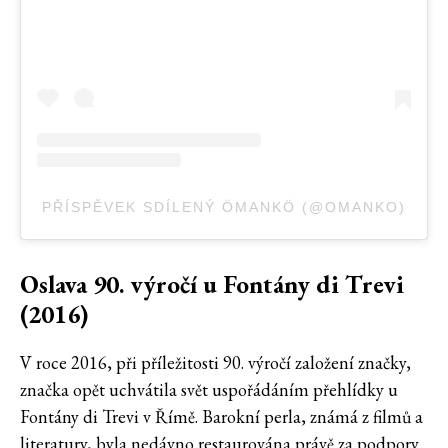
PŘÍSPĚVEK SDÍLENÝ ÖMANKÖ (@OMANKO)
Oslava 90. výročí u Fontány di Trevi
(2016)
V roce 2016, při příležitosti 90. výročí založení značky,
značka opět uchvátila svět uspořádáním přehlídky u
Fontány di Trevi v Římě. Barokní perla, známá z filmů a
literatury, byla nedávno restaurována právě za podpory