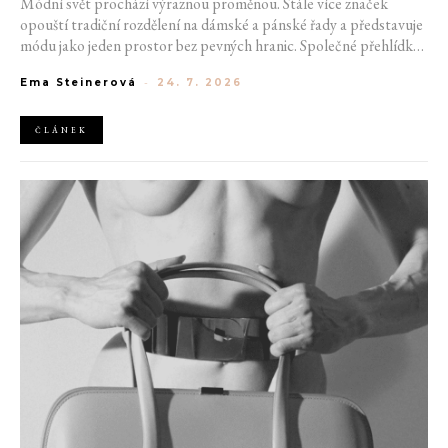
Módní svět prochází výraznou proměnou. Stále více značek
opouští tradiční rozdělení na dámské a pánské řady a představuje
módu jako jeden prostor bez pevných hranic. Společné přehlídky,
propojené kolekce a rostoucí důraz na udržitelnost naznačují, že
Ema Steinerová
-
24. 7. 2026
klasické týdny módy mohou brzy vypadat úplně jinak.
ČLÁNEK