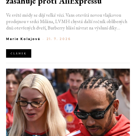
zasahuje proti AliExpressu
Ve světě módy se dějí velké věci. Vans otevírá novou vlajkovou
prodejnou v srdci Milána, LVMH chystá další ročník oblíbených
dnů otevřených dveří, Burberry hlásí návrat na výsluní díky
generaci Z a Evropská unie udělila rekordní pokutu platformě
Marie Kolajová
-
21. 7. 2026
AliExpress.
ČLÁNEK