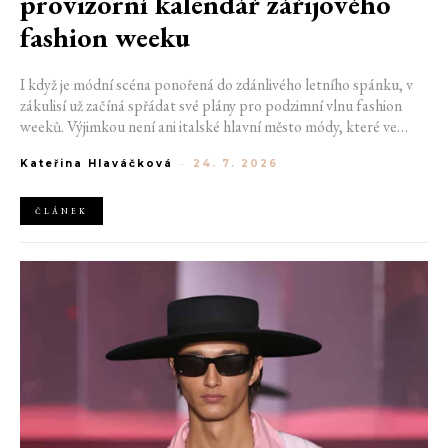
provizorní kalendář zářijového
fashion weeku
I když je módní scéna ponořená do zdánlivého letního spánku, v
zákulisí už začíná spřádat své plány pro podzimní vlnu fashion
weeků. Výjimkou není ani italské hlavní město módy, které ve
čtvrtek odhalilo provizorní kalendář chystaných show. Milán od
Kateřina Hlaváčková
-
24. 7. 2026
22. do 28. září přivítá tradiční jména, pozornost však zaměří
především na debut nových kreativních ředitelů značky
Moschino.
ČLÁNEK