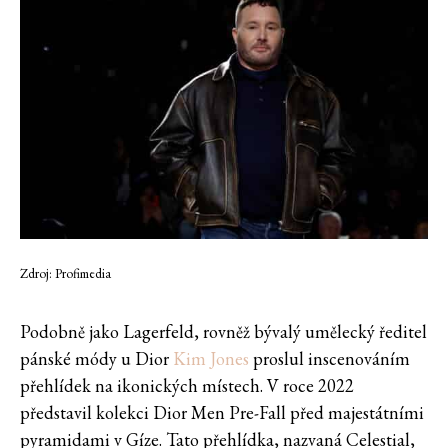
Zdroj: Profimedia
Podobně jako Lagerfeld, rovněž bývalý umělecký ředitel
pánské módy u Dior
Kim Jones
proslul inscenováním
přehlídek na ikonických místech. V roce 2022
představil kolekci Dior Men Pre-Fall před majestátními
pyramidami v Gíze. Tato přehlídka, nazvaná Celestial,