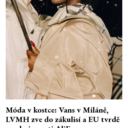
Móda v kostce: Vans v Miláně,
LVMH zve do zákulisí a EU tvrdě