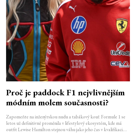
Proč je paddock F1 nejvlivnějším
módním molem současnosti?
Zapomeňte na inženýrskou nudu a tabákový kouř. Formule 1 se
letos už definitivně proměnila v lifestylový ekosystém, kde má
outfit Lewise Hamilton stejnou váhu jako jeho čas v kvalifikaci.
Díky miliardovému spojení s luxusním gigantem LVMH, vlivu