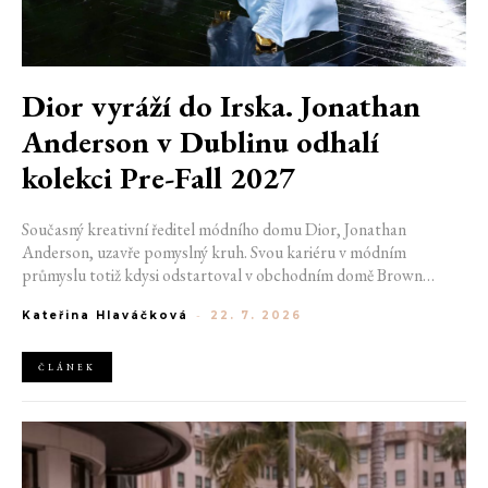
Dior vyráží do Irska. Jonathan
Anderson v Dublinu odhalí
kolekci Pre-Fall 2027
Současný kreativní ředitel módního domu Dior, Jonathan
Anderson, uzavře pomyslný kruh. Svou kariéru v módním
průmyslu totiž kdysi odstartoval v obchodním domě Brown
Thomas v Dublinu. Nyní se do hlavního města Irska navrátí v čele
Kateřina Hlaváčková
-
22. 7. 2026
jedné z největších luxusních značek světa. V prosinci totiž v
prostorách ikonické Trinity College odhalí očekávanou řadu Pre-
Fall 2027.
ČLÁNEK