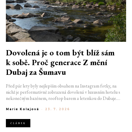
Dovolená je o tom být blíž sám
k sobě. Proč generace Z mění
Dubaj za Šumavu
Před pár lety byly nejlepším obsahem na Instagram fotky, na
nichž je performativně zobrazená dovolená v luxusním hotelu s
nekonečným bazénem, rooftop barem a letenkou do Dubaje.
Dnes sociální sítě zaplavují úplně jiné obrázky. Chata v Jizerských
Marie Kolajová
-
23. 7. 2026
horách. Ranní koupání v lomu. Výlet vlakem na Šumavu.
Nejlepším odpočinkem je jednoduše posedět s kamarády u ohně.
ČLÁNEK