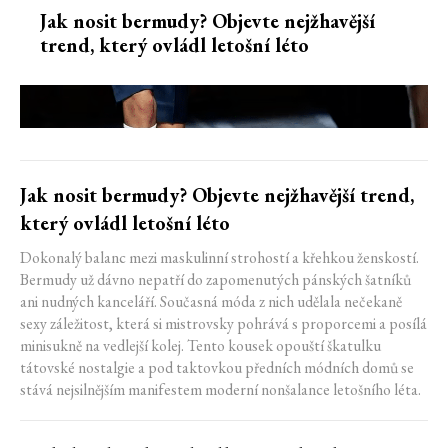
Jak nosit bermudy? Objevte nejžhavější
trend, který ovládl letošní léto
Jak nosit bermudy? Objevte nejžhavější trend,
který ovládl letošní léto
Dokonalý balanc mezi maskulinní strohostí a křehkou ženskostí.
Bermudy už dávno nepatří do zapomenutých pánských šatníků
ani nudných kanceláří. Současná móda z nich udělala nečekaně
sexy záležitost, která si mistrovsky pohrává s proporcemi a posílá
minisukně na vedlejší kolej. Tento kousek opouští škatulku
tátovské nostalgie a pod taktovkou předních módních domů se
stává nejsilnějším manifestem moderní nonšalance letošního léta.