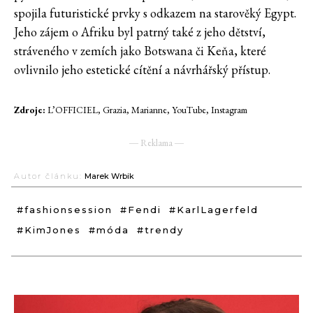
spojila futuristické prvky s odkazem na starověký Egypt.
Jeho zájem o Afriku byl patrný také z jeho dětství,
stráveného v zemích jako Botswana či Keňa, které
ovlivnilo jeho estetické cítění a návrhářský přístup.
Zdroje:
L’OFFICIEL, Grazia, Marianne, YouTube, Instagram
― Reklama ―
Autor článku:
Marek Wrbik
#fashionsession
#Fendi
#KarlLagerfeld
#KimJones
#móda
#trendy