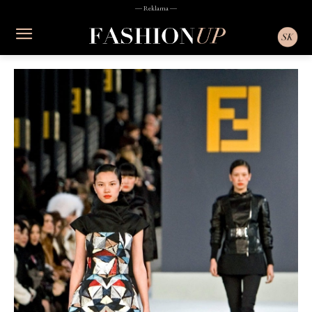
― Reklama ―