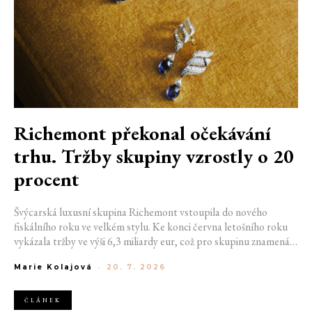
Richemont překonal očekávání
trhu. Tržby skupiny vzrostly o 20
procent
Švýcarská luxusní skupina Richemont vstoupila do nového
fiskálního roku ve velkém stylu. Ke konci června letošního roku
vykázala tržby ve výši 6,3 miliardy eur, což pro skupinu znamená
meziroční růst o 20 %. Tento úspěch ukazuje, že poptávka po
Marie Kolajová
-
20. 7. 2026
luxusním zůstává i přes přetrvávající ekonomickou nejistotu
mimořádně silná
ČLÁNEK