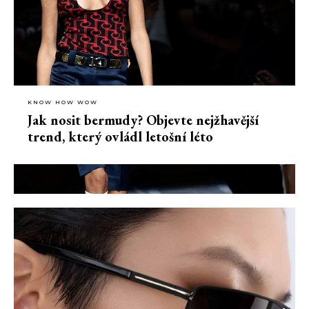
KNOW HOW WOW
Jak nosit bermudy? Objevte nejžhavější
trend, který ovládl letošní léto