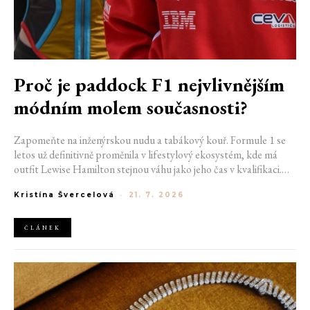
Proč je paddock F1 nejvlivnějším
módním molem současnosti?
Zapomeňte na inženýrskou nudu a tabákový kouř. Formule 1 se
letos už definitivně proměnila v lifestylový ekosystém, kde má
outfit Lewise Hamilton stejnou váhu jako jeho čas v kvalifikaci.
Díky miliardovému spojení s luxusním gigantem LVMH, vlivu
Kristína Švercelová
-
21. 7. 2026
nové generace influencerů a fenoménu manželek a partnerek
závodníků (WAGs) už F1 neprodává jen vteřiny napětí na startu,
ale příslušnost k nejrychlejší fashion komunitě světa. Jak se z
ČLÁNEK
"Racing Core" stala uniforma ulice a proč nás drama v paddocku
baví často i víc než samotné závody?