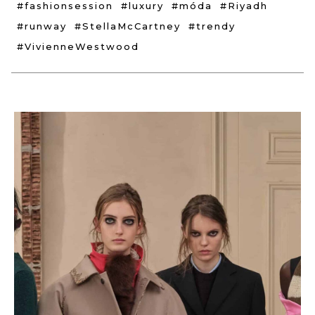
#fashionsession
#luxury
#móda
#Riyadh
#runway
#StellaMcCartney
#trendy
#VivienneWestwood