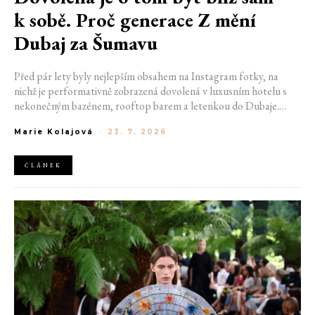
k sobě. Proč generace Z mění
Dubaj za Šumavu
Před pár lety byly nejlepším obsahem na Instagram fotky, na
nichž je performativně zobrazená dovolená v luxusním hotelu s
nekonečným bazénem, rooftop barem a letenkou do Dubaje.
Dnes sociální sítě zaplavují úplně jiné obrázky. Chata v Jizerských
Marie Kolajová
-
23. 7. 2026
horách. Ranní koupání v lomu. Výlet vlakem na Šumavu.
Nejlepším odpočinkem je jednoduše posedět s kamarády u ohně.
ČLÁNEK