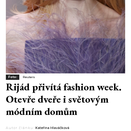
Foto:
Reuters
Rijád přivítá fashion week.
Otevře dveře i světovým
módním domům
Autor článku:
Kateřina Hlaváčková