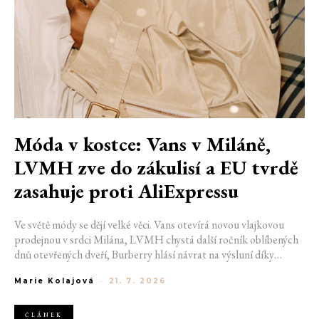
Móda v kostce: Vans v Miláně,
LVMH zve do zákulisí a EU tvrdě
zasahuje proti AliExpressu
Ve světě módy se dějí velké věci. Vans otevírá novou vlajkovou
prodejnou v srdci Milána, LVMH chystá další ročník oblíbených
dnů otevřených dveří, Burberry hlásí návrat na výsluní díky
generaci Z a Evropská unie udělila rekordní pokutu platformě
Marie Kolajová
-
21. 7. 2026
AliExpress.
ČLÁNEK