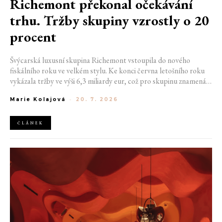
Richemont překonal očekávání
trhu. Tržby skupiny vzrostly o 20
procent
Švýcarská luxusní skupina Richemont vstoupila do nového
fiskálního roku ve velkém stylu. Ke konci června letošního roku
vykázala tržby ve výši 6,3 miliardy eur, což pro skupinu znamená
meziroční růst o 20 %. Tento úspěch ukazuje, že poptávka po
Marie Kolajová
-
20. 7. 2026
luxusním zůstává i přes přetrvávající ekonomickou nejistotu
mimořádně silná
ČLÁNEK