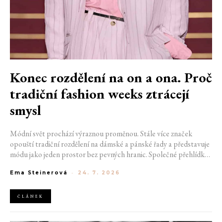
Konec rozdělení na on a ona. Proč
tradiční fashion weeks ztrácejí
smysl
Módní svět prochází výraznou proměnou. Stále více značek
opouští tradiční rozdělení na dámské a pánské řady a představuje
módu jako jeden prostor bez pevných hranic. Společné přehlídky,
propojené kolekce a rostoucí důraz na udržitelnost naznačují, že
Ema Steinerová
-
24. 7. 2026
klasické týdny módy mohou brzy vypadat úplně jinak.
ČLÁNEK