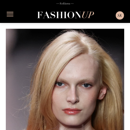
― Reklama ―