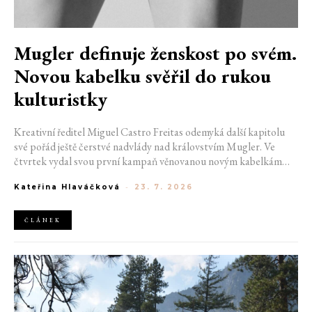
Mugler definuje ženskost po svém.
Novou kabelku svěřil do rukou
kulturistky
Kreativní ředitel Miguel Castro Freitas odemyká další kapitolu
své pořád ještě čerstvé nadvlády nad královstvím Mugler. Ve
čtvrtek vydal svou první kampaň věnovanou novým kabelkám
Aurora a Lua. Její vizuál hovoří přesně tím jazykem, s nímž návrhář
Kateřina Hlaváčková
-
23. 7. 2026
do módního domu dorazil. Umně mísí výrazy minulosti a dávných
kořenů, zatímco definuje moderní, silnou podobu ženskosti.
ČLÁNEK