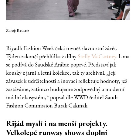
Zdroj: Reuters
Riyadh Fashion Week čeká rovněž slavnostní závěr.
Týden zakončí přehlídka z dílny
Stelly McCartney
. I ona
se podívá do Saudské Arábie poprvé. Představí jak
kousky z jarní a letní kolekce, tak ty archivní. „Její
závazek k udržitelnosti a inovaci reflektuje hodnoty, jež
zastáváme, zatímco budujeme zodpovědný a moderní
módní ekosystém,“ popsal dle WWD ředitel Saudi
Fashion Commission Burak Cakmak.
Rijád myslí i na menší projekty.
Velkolepé runway shows doplní