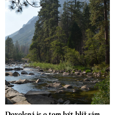
Dovolená je o tom být blíž sám