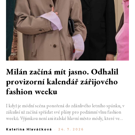
Milán začíná mít jasno. Odhalil
provizorní kalendář zářijového
fashion weeku
I když je módní scéna ponořená do zdánlivého letního spánku, v
zákulisí už začíná spřádat své plány pro podzimní vlnu fashion
weeků. Výjimkou není ani italské hlavní město módy, které ve
čtvrtek odhalilo provizorní kalendář chystaných show. Milán od
Kateřina Hlaváčková
-
24. 7. 2026
22. do 28. září přivítá tradiční jména, pozornost však zaměří