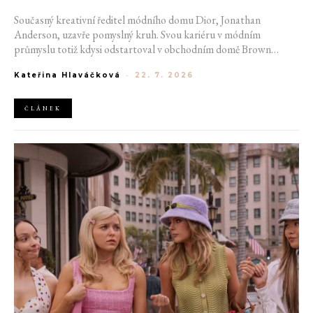
Současný kreativní ředitel módního domu Dior, Jonathan
Anderson, uzavře pomyslný kruh. Svou kariéru v módním
průmyslu totiž kdysi odstartoval v obchodním domě Brown
Thomas v Dublinu. Nyní se do hlavního města Irska navrátí v čele
Kateřina Hlaváčková
-
22. 7. 2026
jedné z největších luxusních značek světa. V prosinci totiž v
prostorách ikonické Trinity College odhalí očekávanou řadu Pre-
Fall 2027.
ČLÁNEK