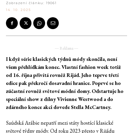
Zobrazení článku:
19061
14. 10. 2025
― Reklama ―
I když série klasických týdnů módy skončila, není
všem přehlídkám konec. Vlastní fashion week totiž
od 16. října přivítá rovněž Rijád. Jeho teprve třetí
edice pak překročí dosavadní hranice. Poprvé se ho
zúčastní rovněž světové módní domy. Odstartuje ho
speciální show z dílny Vivienne Westwood a do
zdárného konce akci dovede Stella McCartney.
Saúdská Arábie nepatří mezi státy hostící klasické
světové týdny módy. Od roku 2023 přesto v Rijádu